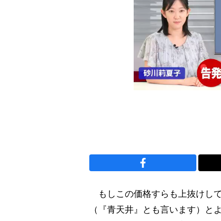
もしこの価格すらも上抜けして2
（『青天井』とも言います）と