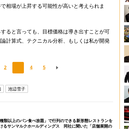
井で相場が上昇する可能性が高いと考えられま
すると言っても、目標価格は導き出すことが可
則論計算式、テクニカル分析、もしくは私が開発
2
3
4
5
価
池辺雪子
0種類以上のパン食べ放題」で行列のできる新形態レストランを
けるサンマルクホールディングス 同社に聞いた「店舗展開の