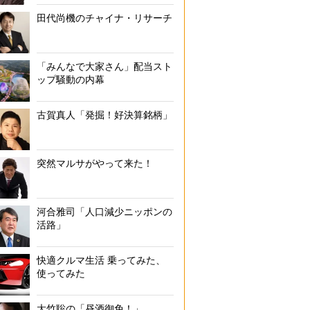
田代尚機のチャイナ・リサーチ
「みんなで大家さん」配当スト
ップ騒動の内幕
古賀真人「発掘！好決算銘柄」
突然マルサがやって来た！
河合雅司「人口減少ニッポンの
活路」
快適クルマ生活 乗ってみた、
使ってみた
大竹聡の「昼酒御免！」