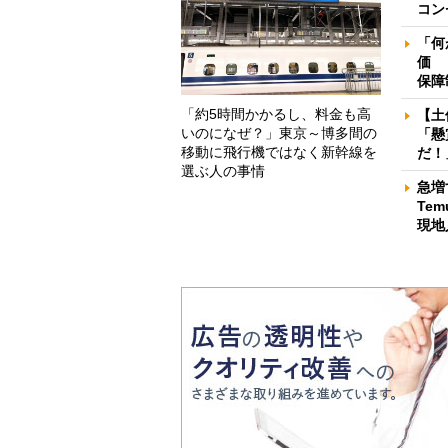
コン
「何
価 
保障
「約5時間かかるし、料金も高
【土
いのになぜ？」東京～博多間の
「懸
移動に飛行機ではなく新幹線を
だ！
選ぶ人の事情
急増
Te
現地