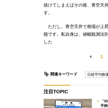
抜けてしまえばその後、青空天
す。
ただし、青空天井で相場が上昇
能です。私自身は、値幅観測法
した
1
関連キーワード
日経平均株
注目TOPIC
「3
手掛