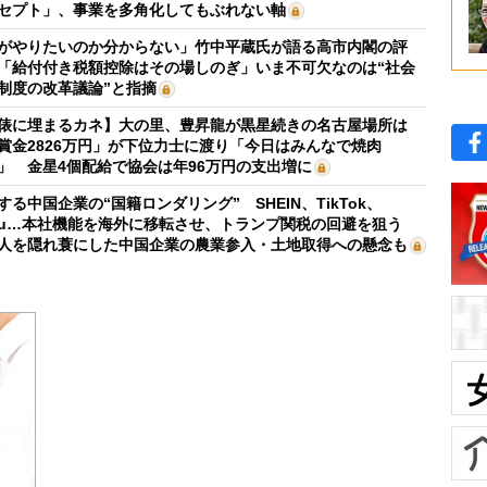
セプト」、事業を多角化してもぶれない軸
がやりたいのか分からない」竹中平蔵氏が語る高市内閣の評
「給付付き税額控除はその場しのぎ」いま不可欠なのは“社会
制度の改革議論”と指摘
俵に埋まるカネ】大の里、豊昇龍が黒星続きの名古屋場所は
賞金2826万円」が下位力士に渡り「今日はみんなで焼肉
」 金星4個配給で協会は年96万円の支出増に
する中国企業の“国籍ロンダリング” SHEIN、TikTok、
mu…本社機能を海外に移転させ、トランプ関税の回避を狙う
人を隠れ蓑にした中国企業の農業参入・土地取得への懸念も