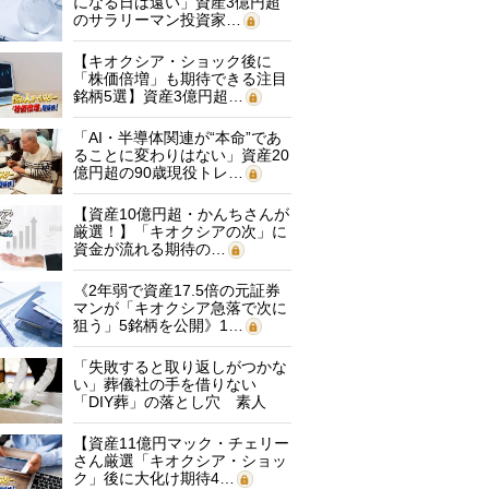
になる日は遠い」資産3億円超
のサラリーマン投資家…
【キオクシア・ショック後に
「株価倍増」も期待できる注目
銘柄5選】資産3億円超…
「AI・半導体関連が“本命”であ
ることに変わりはない」資産20
億円超の90歳現役トレ…
【資産10億円超・かんちさんが
厳選！】「キオクシアの次」に
資金が流れる期待の…
《2年弱で資産17.5倍の元証券
マンが「キオクシア急落で次に
狙う」5銘柄を公開》1…
「失敗すると取り返しがつかな
い」葬儀社の手を借りない
「DIY葬」の落とし穴 素人
に…
【資産11億円マック・チェリー
さん厳選「キオクシア・ショッ
ク」後に大化け期待4…