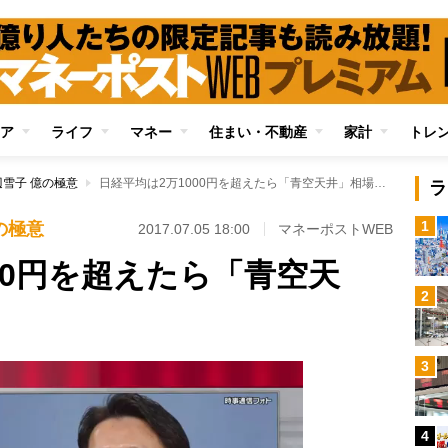
ア
ライフ
マネー
住まい・不動産
家計
トレ
雪子 億の極意
日経平均は2万1000円を超えたら「青空天井」相場へ？
ラ
1
の極意
2017.07.05 18:00
マネーポストWEB
00円を超えたら「青空天
2
3
4