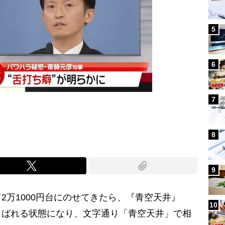
5
6
7
8
9
万1000円台にのせてきたら、『青空天井』
10
よばれる状態になり、文字通り「青空天井」で相