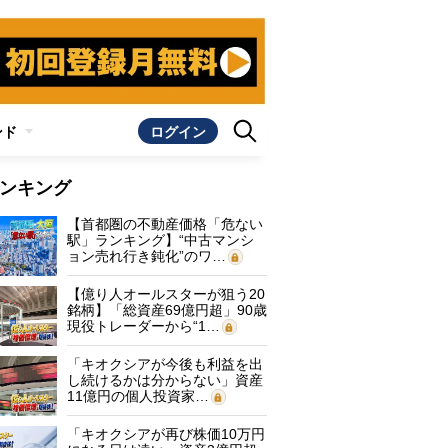
ンド
ログイン
ンキング
【首都圏の不動産価格「危ない
駅」ランキング】“中古マンシ
ョン売れ行き鈍化”のワ…
【億り人オールスターが狙う20
銘柄】「総資産69億円超」90歳
現役トレーダーから“1…
「キオクシアが今後も利益を出
し続けるかは分からない」資産
11億円の個人投資家…
「キオクシアが再び株価10万円