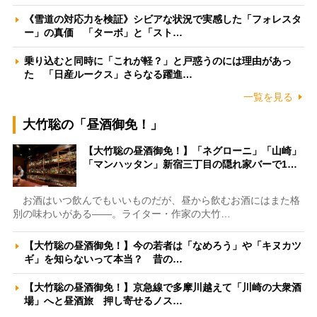
《雪道の対応力を検証》シビアな状況で実感した「フォレスタ
ー」の真価 「ターボ」と「スト…
乗り込むと同時に「これが軽？」と戸惑うのには理由があっ
た 「日産ルークス」さらなる躍進…
一覧を見る
大竹聡の「昼酒御免！」
【大竹聡の昼酒御免！】「ネグローニ」「山崎」
「マンハッタン」新宿三丁目の隠れ家バーで1…
お酒はいつ飲んでもいいものだが、昼から飲むお酒にはまた格
別の味わいがある――。ライター・作家の大竹…
【大竹聡の昼酒御免！】今の若者は「なめろう」や「キヌカツ
ギ」を知らないって本当？ 昔の…
【大竹聡の昼酒御免！】京急線で多摩川越えて「川崎の大衆酒
場」へと昼酒旅 押し寄せるノス…