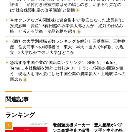
評価 「給付付き税額控除はその場しのぎ」いま不可欠なの
は“社会保障制度の改革議論”と指摘
キオクシアなどAI関連株に資金集中で“割安になった成長株”に
投資妙味 資産1.5億円超の坂本慎太郎さんが「絶好の仕込み
時」と考える防衛・食品銘柄を紹介
《商社の大学別就職者数ランキングを解剖》三菱商事、三井物
産、住友商事への就職者は「東大・早大・慶大で約6割」の現
実 3大学以外で強い大学はどこか
急増する中国企業の“国籍ロンダリング” SHEIN、TikTok、
Temu…本社機能を海外に移転させ、トランプ関税の回避を狙
う 現地人を隠れ蓑にした中国企業の農業参入・土地取得への
懸念も
関連記事
ランキング
老舗遊技機メーカー・豊丸産業がパチ
1
ンコ事業停止の背景 大手と中小の格