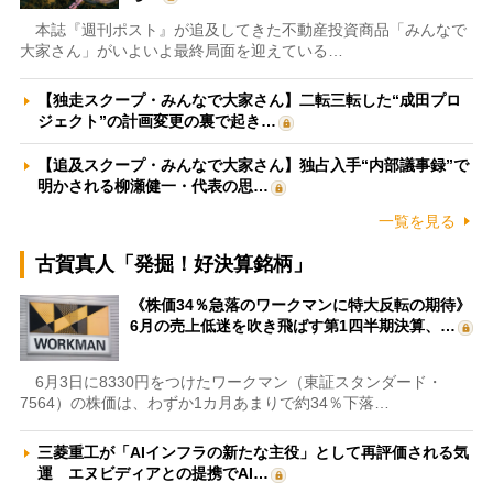
本誌『週刊ポスト』が追及してきた不動産投資商品「みんなで
大家さん」がいよいよ最終局面を迎えている…
【独走スクープ・みんなで大家さん】二転三転した“成田プロ
ジェクト”の計画変更の裏で起き…
【追及スクープ・みんなで大家さん】独占入手“内部議事録”で
明かされる柳瀬健一・代表の思…
一覧を見る
古賀真人「発掘！好決算銘柄」
《株価34％急落のワークマンに特大反転の期待》
6月の売上低迷を吹き飛ばす第1四半期決算、…
6月3日に8330円をつけたワークマン（東証スタンダード・
7564）の株価は、わずか1カ月あまりで約34％下落…
三菱重工が「AIインフラの新たな主役」として再評価される気
運 エヌビディアとの提携でAI…