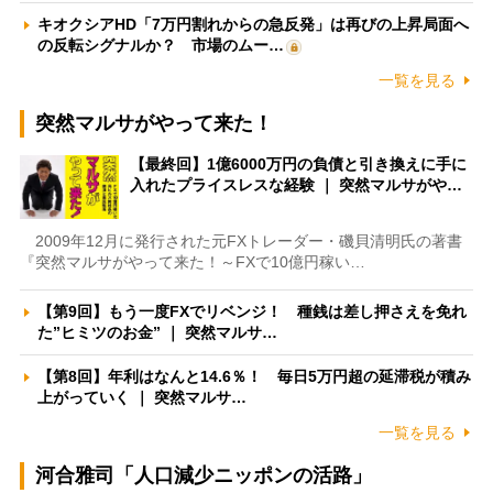
キオクシアHD「7万円割れからの急反発」は再びの上昇局面へ
の反転シグナルか？ 市場のムー…
一覧を見る
突然マルサがやって来た！
【最終回】1億6000万円の負債と引き換えに手に
入れたプライスレスな経験 ｜ 突然マルサがや…
2009年12月に発行された元FXトレーダー・磯貝清明氏の著書
『突然マルサがやって来た！～FXで10億円稼い…
【第9回】もう一度FXでリベンジ！ 種銭は差し押さえを免れ
た”ヒミツのお金” ｜ 突然マルサ…
【第8回】年利はなんと14.6％！ 毎日5万円超の延滞税が積み
上がっていく ｜ 突然マルサ…
一覧を見る
河合雅司「人口減少ニッポンの活路」