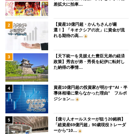
差拡大に拍車…
【資産10億円超・かんちさんが厳
2
選！】「キオクシアの次」に資金が流
れる期待の高…
【天下統一を見据えた豊臣兄弟の経済
3
政策】秀吉が弟・秀長を紀伊に転封し
た納得の事情…
資産10億円超の投資家が明かす“AI・半
4
導体相場に乗らなかった理由” フルポ
ジション…
【億り人オールスターが狙う20銘柄】
5
「総資産69億円超」90歳現役トレーダ
ーから“10…