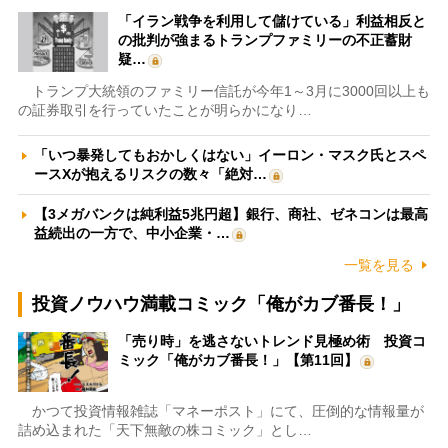
「イラン戦争を利用して儲けている」利益相反と
の批判が強まるトランプファミリーの不正蓄財
疑…
トランプ大統領のファミリー信託が今年1～3月に3000回以上も
の証券取引を行っていたことが明らかになり…
「いつ暴発してもおかしくはない」イーロン・マスク氏とスペ
ースXが抱えるリスクの数々「絶対…
【3メガバンクは純利益5兆円超】銀行、商社、ゼネコンは最高
益続出の一方で、中小企業・…
一覧を見る
投資ノウハウ満載コミック「俺がカブ番長！」
「売り時」を逃さないトレンド見極め術 投資コ
ミック「俺がカブ番長！」【第11回】
かつて投資情報雑誌「マネーポスト」にて、圧倒的な情報量が
詰め込まれた「天下無敵の株コミック」とし…