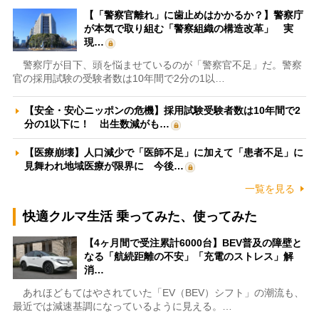
【「警察官離れ」に歯止めはかかるか？】警察庁
が本気で取り組む「警察組織の構造改革」 実
現…
警察庁が目下、頭を悩ませているのが「警察官不足」だ。警察
官の採用試験の受験者数は10年間で2分の1以…
【安全・安心ニッポンの危機】採用試験受験者数は10年間で2
分の1以下に！ 出生数減がも…
【医療崩壊】人口減少で「医師不足」に加えて「患者不足」に
見舞われ地域医療が限界に 今後…
一覧を見る
快適クルマ生活 乗ってみた、使ってみた
【4ヶ月間で受注累計6000台】BEV普及の障壁と
なる「航続距離の不安」「充電のストレス」解
消…
あれほどもてはやされていた「EV（BEV）シフト」の潮流も、
最近では減速基調になっているように見える。…