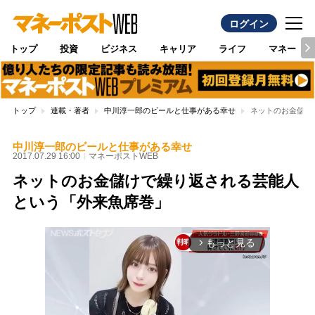
ログイン
トップ
投資
ビジネス
キャリア
ライフ
マネー
トップ
連載・著者
中川淳一郎のビールと仕事がある幸せ
ネットのお金儲け
中川淳一郎のビールと仕事がある幸せ
2017.07.29 16:00
マネーポストWEB
ネットのお金儲けで繰り返される芸能人
という「外来魚席巻」
もっと見る
arrow_forward_ios