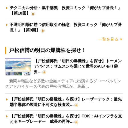
テクニカル分析・集中講義 投資コミック「俺がカブ番長！」
【第10回】
不透明相場に勝つ信用取引の極意 投資コミック「俺がカブ番
長！」【第9回】
一覧を見る
戸松信博の明日の爆騰株を探せ！
【戸松信博氏「明日の爆騰株」を探せ】トーメン
デバイス：サムスンを通じて世界のAIメモリ需
要…
新聞や雑誌など多数の金融メディアに出演するグローバルリン
クアドバイザーズ代表の戸松信博氏が、最新…
【戸松信博氏「明日の爆騰株」を探せ】レーザーテック：最先
端半導体の製造に不可欠な検査装…
【戸松信博氏「明日の爆騰株」を探せ】TDK：AIインフラを支
えるキープレーヤー 成長の再評…