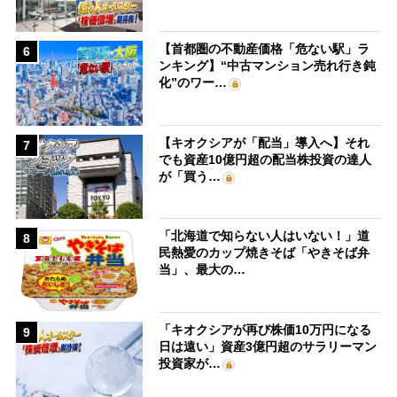
【首都圏の不動産価格「危ない駅」ラ
6
ンキング】“中古マンション売れ行き鈍
化”のワー…
【キオクシアが「配当」導入へ】それ
7
でも資産10億円超の配当株投資の達人
が「買う…
「北海道で知らない人はいない！」道
8
民熱愛のカップ焼きそば「やきそば弁
当」、最大の…
「キオクシアが再び株価10万円になる
9
日は遠い」資産3億円超のサラリーマン
投資家が…