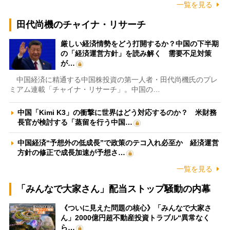
一覧を見る
田代尚機のチャイナ・リサーチ
厳しい経済情勢をどう打開するか？中国の下半期
の「経済運営方針」を読み解く 需要不足対策
が…
中国経済に精通する中国株投資の第一人者・田代尚機氏のプレ
ミアム連載「チャイナ・リサーチ」。中国の…
中国「Kimi K3」の衝撃に世界はどう対応するのか？ 米財務
長官が検討する「蒸留を行う中国…
中国経済“予想外の低成長”で政策のテコ入れ必至か 経済運営
方針の修正で成長加速が予想さ…
一覧を見る
「みんなで大家さん」配当ストップ騒動の内幕
《ついに見えた問題の核心》「みんなで大家さ
ん」2000億円超不動産投資トラブル“異常なく
ら…