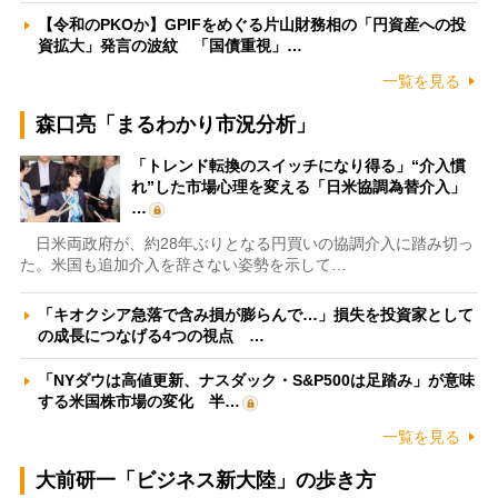
【令和のPKOか】GPIFをめぐる片山財務相の「円資産への投
資拡大」発言の波紋 「国債重視」…
一覧を見る
森口亮「まるわかり市況分析」
「トレンド転換のスイッチになり得る」“介入慣
れ”した市場心理を変える「日米協調為替介入」
…
日米両政府が、約28年ぶりとなる円買いの協調介入に踏み切っ
た。米国も追加介入を辞さない姿勢を示して…
「キオクシア急落で含み損が膨らんで…」損失を投資家として
の成長につなげる4つの視点 …
「NYダウは高値更新、ナスダック・S&P500は足踏み」が意味
する米国株市場の変化 半…
一覧を見る
大前研一「ビジネス新大陸」の歩き方