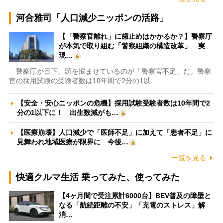
河合雅司「人口減少ニッポンの活路」
【「警察官離れ」に歯止めはかかるか？】警察庁
が本気で取り組む「警察組織の構造改革」 実
現…
警察庁が目下、頭を悩ませているのが「警察官不足」だ。警察
官の採用試験の受験者数は10年間で2分の1以…
【安全・安心ニッポンの危機】採用試験受験者数は10年間で2
分の1以下に！ 出生数減がも…
【医療崩壊】人口減少で「医師不足」に加えて「患者不足」に
見舞われ地域医療が限界に 今後…
一覧を見る
快適クルマ生活 乗ってみた、使ってみた
【4ヶ月間で受注累計6000台】BEV普及の障壁と
なる「航続距離の不安」「充電のストレス」解
消…