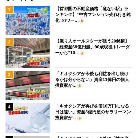
【首都圏の不動産価格「危ない駅」ラ
1
ンキング】“中古マンション売れ行き鈍
化”のワー…
【億り人オールスターが狙う20銘柄】
2
「総資産69億円超」90歳現役トレーダ
ーから“10…
「キオクシアが今後も利益を出し続け
3
るかは分からない」資産11億円の個人
投資家が…
「キオクシアが再び株価10万円になる
4
日は遠い」資産3億円超のサラリーマン
投資家が…