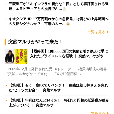
三菱重工が「AIインフラの新たな主役」として再評価される気
運 エヌビディアとの提携でAI…
キオクシアHD「7万円割れからの急反発」は再びの上昇局面へ
の反転シグナルか？ 市場のムー…
一覧を見る
突然マルサがやって来た！
【最終回】1億6000万円の負債と引き換えに手に
入れたプライスレスな経験 ｜ 突然マルサがや…
2009年12月に発行された元FXトレーダー・磯貝清明氏の著書
『突然マルサがやって来た！～FXで10億円稼い…
【第9回】もう一度FXでリベンジ！ 種銭は差し押さえを免れ
た”ヒミツのお金” ｜ 突然マルサ…
【第8回】年利はなんと14.6％！ 毎日5万円超の延滞税が積み
上がっていく ｜ 突然マルサ…
一覧を見る