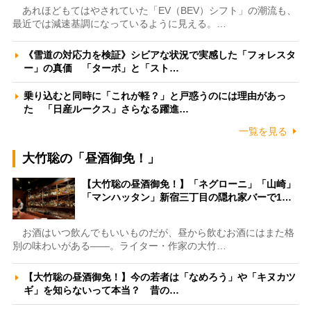
あれほどもてはやされていた「EV（BEV）シフト」の潮流も、
最近では減速基調になっているように見える。…
《雪道の対応力を検証》シビアな状況で実感した「フォレスタ
ー」の真価 「ターボ」と「スト…
乗り込むと同時に「これが軽？」と戸惑うのには理由があっ
た 「日産ルークス」さらなる躍進…
一覧を見る
大竹聡の「昼酒御免！」
【大竹聡の昼酒御免！】「ネグローニ」「山崎」
「マンハッタン」新宿三丁目の隠れ家バーで1…
お酒はいつ飲んでもいいものだが、昼から飲むお酒にはまた格
別の味わいがある――。ライター・作家の大竹…
【大竹聡の昼酒御免！】今の若者は「なめろう」や「キヌカツ
ギ」を知らないって本当？ 昔の…