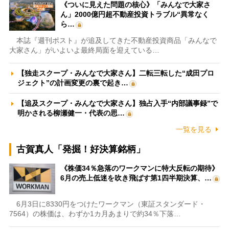
《ついに見えた問題の核心》「みんなで大家さ
ん」2000億円超不動産投資トラブル“異常なく
ら…
本誌『週刊ポスト』が追及してきた不動産投資商品「みんなで
大家さん」がいよいよ最終局面を迎えている…
【独走スクープ・みんなで大家さん】二転三転した“成田プロ
ジェクト”の計画変更の裏で起き…
【追及スクープ・みんなで大家さん】独占入手“内部議事録”で
明かされる柳瀬健一・代表の思…
一覧を見る
古賀真人「発掘！好決算銘柄」
《株価34％急落のワークマンに特大反転の期待》
6月の売上低迷を吹き飛ばす第1四半期決算、…
6月3日に8330円をつけたワークマン（東証スタンダード・
7564）の株価は、わずか1カ月あまりで約34％下落…