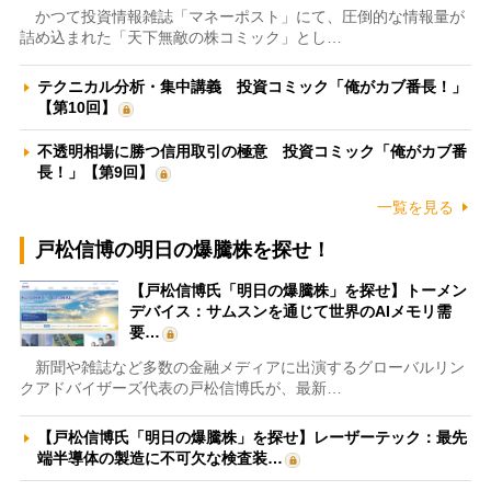
かつて投資情報雑誌「マネーポスト」にて、圧倒的な情報量が
詰め込まれた「天下無敵の株コミック」とし…
テクニカル分析・集中講義 投資コミック「俺がカブ番長！」
【第10回】
不透明相場に勝つ信用取引の極意 投資コミック「俺がカブ番
長！」【第9回】
一覧を見る
戸松信博の明日の爆騰株を探せ！
【戸松信博氏「明日の爆騰株」を探せ】トーメン
デバイス：サムスンを通じて世界のAIメモリ需
要…
新聞や雑誌など多数の金融メディアに出演するグローバルリン
クアドバイザーズ代表の戸松信博氏が、最新…
【戸松信博氏「明日の爆騰株」を探せ】レーザーテック：最先
端半導体の製造に不可欠な検査装…