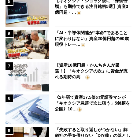
【キオクシア・ショック後に「株価倍
5
増」も期待できる注目銘柄5選】資産3
億円超・…
「AI・半導体関連が“本命”であること
6
に変わりはない」資産20億円超の90歳
現役トレー…
【資産10億円超・かんちさんが厳
7
選！】「キオクシアの次」に資金が流
れる期待の高…
《2年弱で資産17.5倍の元証券マンが
8
「キオクシア急落で次に狙う」5銘柄を
公開》10…
「失敗すると取り返しがつかない」葬
9
儀社の手を借りない「DIY葬」の落とし