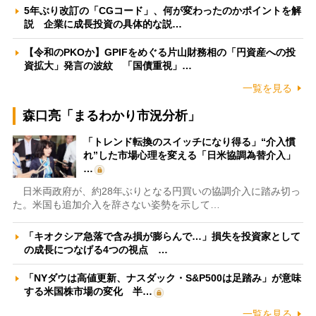
5年ぶり改訂の「CGコード」、何が変わったのかポイントを解
説 企業に成長投資の具体的な説…
【令和のPKOか】GPIFをめぐる片山財務相の「円資産への投
資拡大」発言の波紋 「国債重視」…
一覧を見る
森口亮「まるわかり市況分析」
「トレンド転換のスイッチになり得る」“介入慣
れ”した市場心理を変える「日米協調為替介入」
…
日米両政府が、約28年ぶりとなる円買いの協調介入に踏み切っ
た。米国も追加介入を辞さない姿勢を示して…
「キオクシア急落で含み損が膨らんで…」損失を投資家として
の成長につなげる4つの視点 …
「NYダウは高値更新、ナスダック・S&P500は足踏み」が意味
する米国株市場の変化 半…
一覧を見る