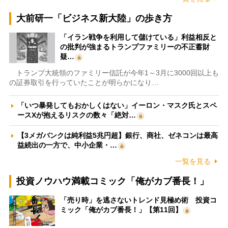
大前研一「ビジネス新大陸」の歩き方
「イラン戦争を利用して儲けている」利益相反と
の批判が強まるトランプファミリーの不正蓄財
疑…
トランプ大統領のファミリー信託が今年1～3月に3000回以上も
の証券取引を行っていたことが明らかになり…
「いつ暴発してもおかしくはない」イーロン・マスク氏とスペ
ースXが抱えるリスクの数々「絶対…
【3メガバンクは純利益5兆円超】銀行、商社、ゼネコンは最高
益続出の一方で、中小企業・…
一覧を見る
投資ノウハウ満載コミック「俺がカブ番長！」
「売り時」を逃さないトレンド見極め術 投資コ
ミック「俺がカブ番長！」【第11回】