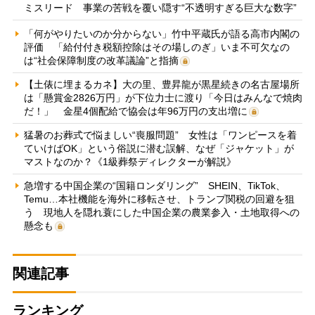
ミスリード 事業の苦戦を覆い隠す“不透明すぎる巨大な数字”
「何がやりたいのか分からない」竹中平蔵氏が語る高市内閣の
評価 「給付付き税額控除はその場しのぎ」いま不可欠なの
は“社会保障制度の改革議論”と指摘
【土俵に埋まるカネ】大の里、豊昇龍が黒星続きの名古屋場所
は「懸賞金2826万円」が下位力士に渡り「今日はみんなで焼肉
だ！」 金星4個配給で協会は年96万円の支出増に
猛暑のお葬式で悩ましい“喪服問題” 女性は「ワンピースを着
ていけばOK」という俗説に潜む誤解、なぜ「ジャケット」が
マストなのか？《1級葬祭ディレクターが解説》
急増する中国企業の“国籍ロンダリング” SHEIN、TikTok、
Temu…本社機能を海外に移転させ、トランプ関税の回避を狙
う 現地人を隠れ蓑にした中国企業の農業参入・土地取得への
懸念も
関連記事
ランキング