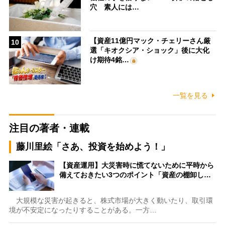
穴 素人には…
【資産11億円マック・チェリーさん厳
10
選「キオクシア・ショック」後に大化
け期待4銘…
一覧を見る
注目の著者・連載
藤川里絵「さあ、投資を始めよう！」
【資産運用】大災害時に慌てないために平時から
備えておきたい3つのポイント「資産の棚卸し…
大規模な災害が起きると、株式市場が大きく動いたり、取引環
境が不安定になったりすることがある。一方…