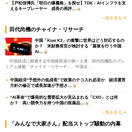
【戸松信博氏「明日の爆騰株」を探せ】TDK：AIインフラを支
えるキープレーヤー 成長の再評…
一覧を見る
田代尚機のチャイナ・リサーチ
中国「Kimi K3」の衝撃に世界はどう対応するの
か？ 米財務長官が検討する「蒸留を行う中国
AI…
中国経済に精通する中国株投資の第一人者・田代尚機氏のプレ
ミアム連載「チャイナ・リサーチ」。中国企…
中国経済“予想外の低成長”で政策のテコ入れ必至か 経済運営
方針の修正で成長加速が予想さ…
“AI革命”で爆発的な需要拡大が見込まれる「CXO」とは何
か？ 高い競争力を持つ中国の医薬品…
一覧を見る
「みんなで大家さん」配当ストップ騒動の内幕