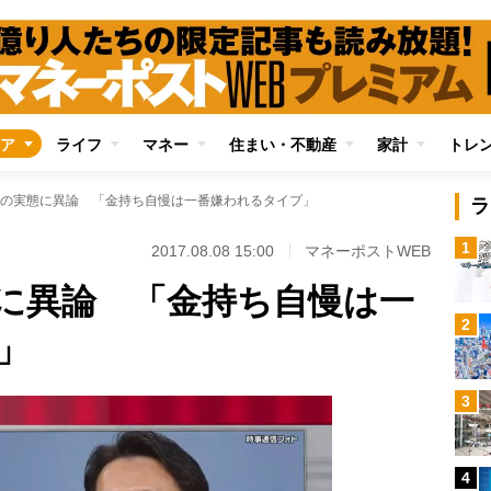
ア
ライフ
マネー
住まい・不動産
家計
トレ
の実態に異論 「金持ち自慢は一番嫌われるタイプ」
ラ
1
2017.08.08 15:00
マネーポストWEB
に異論 「金持ち自慢は一
2
」
3
4