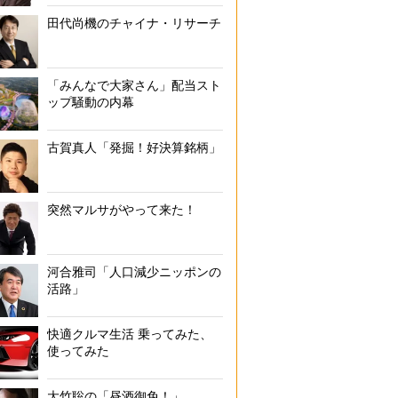
田代尚機のチャイナ・リサーチ
「みんなで大家さん」配当スト
ップ騒動の内幕
古賀真人「発掘！好決算銘柄」
突然マルサがやって来た！
河合雅司「人口減少ニッポンの
活路」
快適クルマ生活 乗ってみた、
使ってみた
大竹聡の「昼酒御免！」