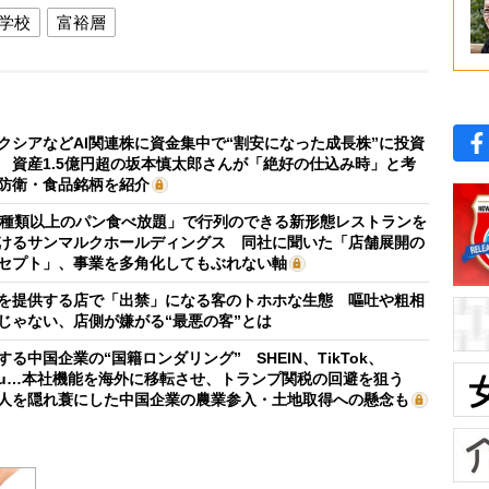
学校
富裕層
クシアなどAI関連株に資金集中で“割安になった成長株”に投資
 資産1.5億円超の坂本慎太郎さんが「絶好の仕込み時」と考
防衛・食品銘柄を紹介
0種類以上のパン食べ放題」で行列のできる新形態レストランを
けるサンマルクホールディングス 同社に聞いた「店舗展開の
セプト」、事業を多角化してもぶれない軸
を提供する店で「出禁」になる客のトホホな生態 嘔吐や粗相
じゃない、店側が嫌がる“最悪の客”とは
する中国企業の“国籍ロンダリング” SHEIN、TikTok、
mu…本社機能を海外に移転させ、トランプ関税の回避を狙う
人を隠れ蓑にした中国企業の農業参入・土地取得への懸念も