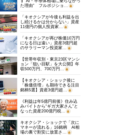
す“AI・半導体相場に乗らなかっ
た理由” フルポジショ…
「キオクシアが今後も利益を出
し続けるかは分からない」資産
11億円の個人投資家…
「キオクシアが再び株価10万円
になる日は遠い」資産3億円超
のサラリーマン投資家…
【世帯年収別・東京23区マンシ
ョン「狙い目駅」を大公開】年
収500万円、700万円…
【キオクシア・ショック後に
「株価倍増」も期待できる注目
銘柄5選】資産3億円超…
《利益は年5億円前後》住み込
みバイトから“ギガ大家さん”と
なった資産200億円税…
キオクシア・ショックで「次に
マネーが流れる」16銘柄 AI相
場の裏で割安に放置さ…