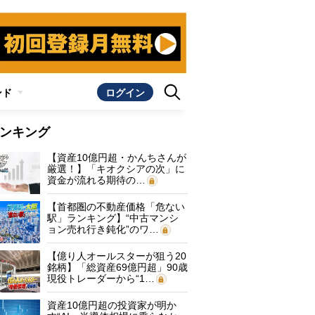
ンド
ログイン
ンキング
【資産10億円超・かんちさんが
厳選！】「キオクシアの次」に
資金が流れる期待の…
【首都圏の不動産価格「危ない
駅」ランキング】“中古マンシ
ョン売れ行き鈍化”のワ…
【億り人オールスターが狙う20
銘柄】「総資産69億円超」90歳
現役トレーダーから“1…
資産10億円超の投資家が明か