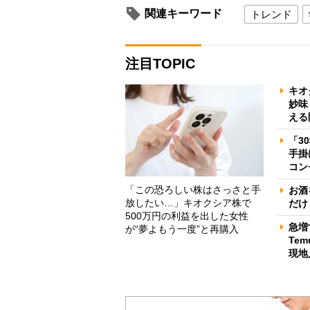
関連キーワード
トレンド
注目TOPIC
キオ
妙味
える
「3
手掛
コン
「この恐ろしい株はさっさと手
お酒
放したい…」キオクシア株で
だけ
500万円の利益を出した女性
急増
が“夢よもう一度”と再購入
Te
現地