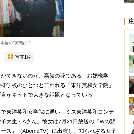
注
“本当の”実態は？
写真1枚
ができないのが、高嶺の花である「お嬢様学
嬢様学校のひとつと言われる「東洋英和女学院」
証言がネットで大きな話題となっている。
で東洋英和女学院に通い、ミス東洋英和コンテ
子大生・Aさん。彼女は7月21日放送の『Wの悲
ース』（AbemaTV）に出演し、知られざる女子