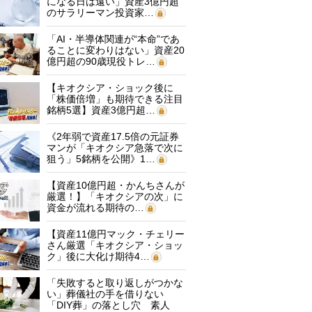
になる日は遠い」資産3億円超
のサラリーマン投資家…
「AI・半導体関連が“本命”であ
ることに変わりはない」資産20
億円超の90歳現役トレ…
【キオクシア・ショック後に
「株価倍増」も期待できる注目
銘柄5選】資産3億円超…
《2年弱で資産17.5倍の元証券
マンが「キオクシア急落で次に
狙う」5銘柄を公開》1…
【資産10億円超・かんちさんが
厳選！】「キオクシアの次」に
資金が流れる期待の…
【資産11億円マック・チェリー
さん厳選「キオクシア・ショッ
ク」後に大化け期待4…
「失敗すると取り返しがつかな
い」葬儀社の手を借りない
「DIY葬」の落とし穴 素人