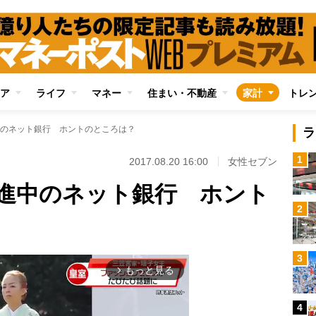
ア
ライフ
マネー
住まい・不動産
家計
トレ
のネット銀行 ホントのところは？
ラ
1
2017.08.20 16:00
女性セブン
進中のネット銀行 ホント
2
3
もっと見る
arrow_forward_ios
4