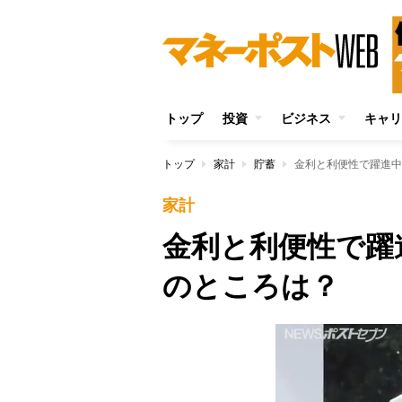
トップ
投資
ビジネス
キャリ
トップ
家計
貯蓄
金利と利便性で躍進中
家計
金利と利便性で躍
のところは？