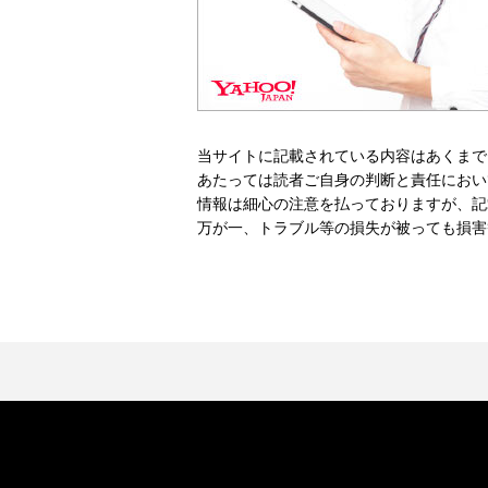
当サイトに記載されている内容はあくまで
あたっては読者ご自身の判断と責任におい
情報は細心の注意を払っておりますが、記
万が一、トラブル等の損失が被っても損害