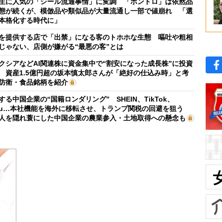
生に人気の「シール流通事情」に変調 「ボンドロ」は依然品
態が続くが、模倣品や類似品が大量流通し一部で値崩れ 「選
本格化する時代に」
を提供する店で「出禁」になる客のトホホな生態 嘔吐や粗相
じゃない、店側が嫌がる“最悪の客”とは
クシアなどAI関連株に資金集中で“割安になった成長株”に投資
 資産1.5億円超の坂本慎太郎さんが「絶好の仕込み時」と考
防衛・食品銘柄を紹介
する中国企業の“国籍ロンダリング” SHEIN、TikTok、
mu…本社機能を海外に移転させ、トランプ関税の回避を狙う
人を隠れ蓑にした中国企業の農業参入・土地取得への懸念も