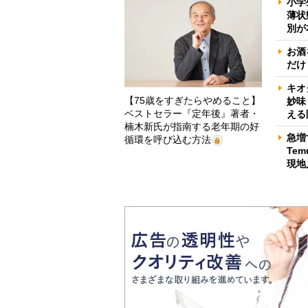
小学
薄状
別が
お酒
だけ
キオ
【75歳をすぎたらやめること】
妙味
ベストセラー『定年後』著者・
える
楠木新氏が指南する老年期の好
急増
循環を呼び込む方法
Te
現地