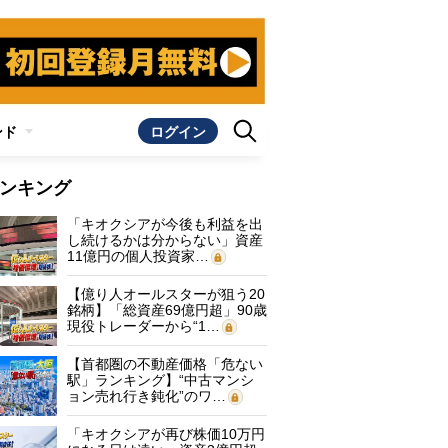
ンド
ログイン
ンキング
「キオクシアが今後も利益を出
し続けるかは分からない」資産
11億円の個人投資家…
【億り人オールスターが狙う20
銘柄】「総資産69億円超」90歳
現役トレーダーから“1…
【首都圏の不動産価格「危ない
駅」ランキング】“中古マンシ
ョン売れ行き鈍化”のワ…
「キオクシアが再び株価10万円