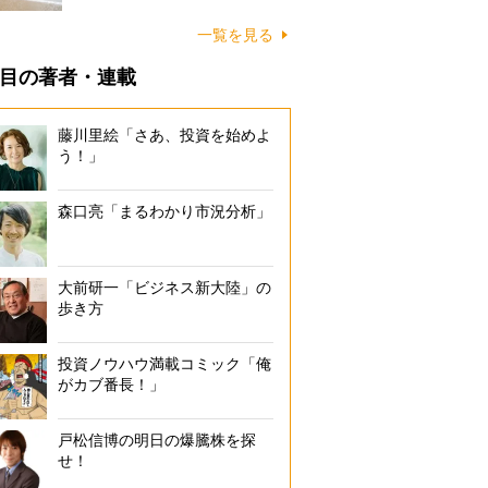
に…
一覧を見る
目の著者・連載
藤川里絵「さあ、投資を始めよ
う！」
森口亮「まるわかり市況分析」
大前研一「ビジネス新大陸」の
歩き方
投資ノウハウ満載コミック「俺
がカブ番長！」
戸松信博の明日の爆騰株を探
せ！