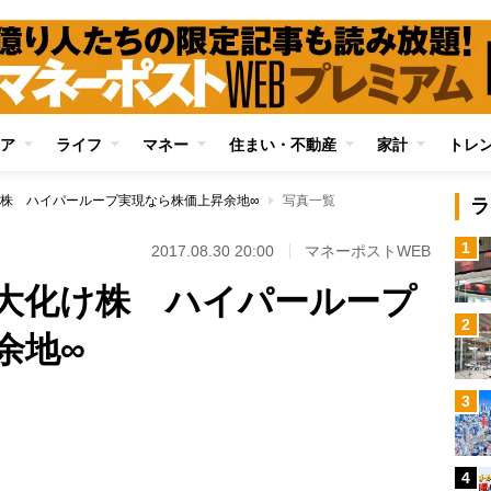
ア
ライフ
マネー
住まい・不動産
家計
トレ
株 ハイパーループ実現なら株価上昇余地∞
写真一覧
ラ
1
2017.08.30 20:00
マネーポストWEB
大化け株 ハイパーループ
2
余地∞
3
4