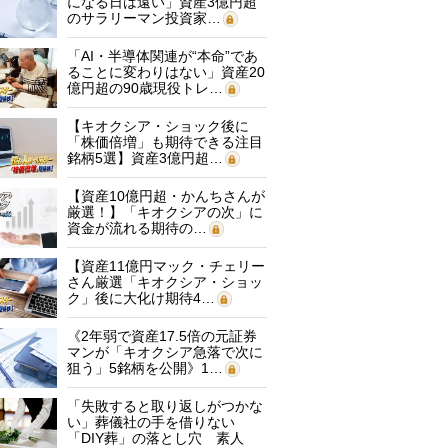
になる日は遠い」資産3億円超
のサラリーマン投資家…
「AI・半導体関連が“本命”であ
ることに変わりはない」資産20
億円超の90歳現役トレ…
【キオクシア・ショック後に
「株価倍増」も期待できる注目
銘柄5選】資産3億円超…
【資産10億円超・かんちさんが
厳選！】「キオクシアの次」に
資金が流れる期待の…
【資産11億円マック・チェリー
さん厳選「キオクシア・ショッ
ク」後に大化け期待4…
《2年弱で資産17.5倍の元証券
マンが「キオクシア急落で次に
狙う」5銘柄を公開》1…
「失敗すると取り返しがつかな
い」葬儀社の手を借りない
「DIY葬」の落とし穴 素人