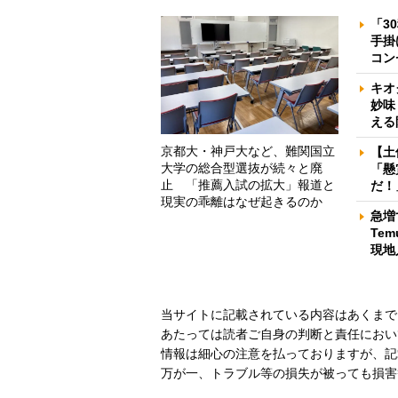
「3
手掛
コン
キオ
妙味
える
京都大・神戸大など、難関国立
【土
大学の総合型選抜が続々と廃
「懸
止 「推薦入試の拡大」報道と
だ！
現実の乖離はなぜ起きるのか
急増
Te
現地
当サイトに記載されている内容はあくまで
あたっては読者ご自身の判断と責任におい
情報は細心の注意を払っておりますが、記
万が一、トラブル等の損失が被っても損害