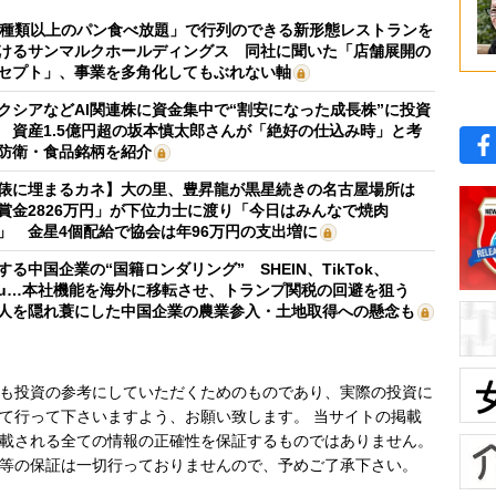
0種類以上のパン食べ放題」で行列のできる新形態レストランを
けるサンマルクホールディングス 同社に聞いた「店舗展開の
セプト」、事業を多角化してもぶれない軸
クシアなどAI関連株に資金集中で“割安になった成長株”に投資
 資産1.5億円超の坂本慎太郎さんが「絶好の仕込み時」と考
防衛・食品銘柄を紹介
俵に埋まるカネ】大の里、豊昇龍が黒星続きの名古屋場所は
賞金2826万円」が下位力士に渡り「今日はみんなで焼肉
」 金星4個配給で協会は年96万円の支出増に
する中国企業の“国籍ロンダリング” SHEIN、TikTok、
mu…本社機能を海外に移転させ、トランプ関税の回避を狙う
人を隠れ蓑にした中国企業の農業参入・土地取得への懸念も
も投資の参考にしていただくためのものであり、実際の投資に
て行って下さいますよう、お願い致します。 当サイトの掲載
載される全ての情報の正確性を保証するものではありません。
等の保証は一切行っておりませんので、予めご了承下さい。