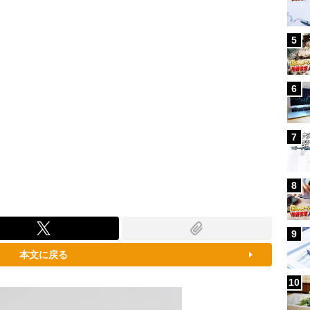
5
6
7
8
9
本文に戻る
10