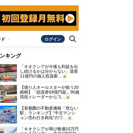
ンド
ログイン
ンキング
「キオクシアが今後も利益を出
し続けるかは分からない」資産
11億円の個人投資家…
【億り人オールスターが狙う20
銘柄】「総資産69億円超」90歳
現役トレーダーから“1…
【首都圏の不動産価格「危ない
駅」ランキング】“中古マンシ
ョン売れ行き鈍化”のワ…
「キオクシアが再び株価10万円