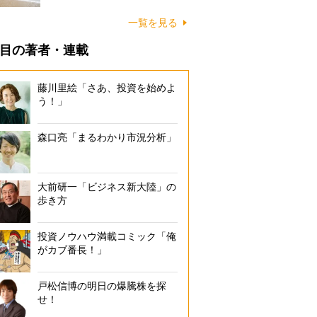
に…
一覧を見る
目の著者・連載
藤川里絵「さあ、投資を始めよ
う！」
森口亮「まるわかり市況分析」
大前研一「ビジネス新大陸」の
歩き方
投資ノウハウ満載コミック「俺
がカブ番長！」
戸松信博の明日の爆騰株を探
せ！