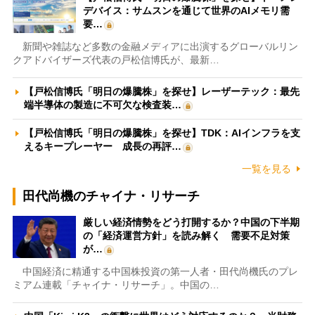
デバイス：サムスンを通じて世界のAIメモリ需
要…
新聞や雑誌など多数の金融メディアに出演するグローバルリン
クアドバイザーズ代表の戸松信博氏が、最新…
【戸松信博氏「明日の爆騰株」を探せ】レーザーテック：最先
端半導体の製造に不可欠な検査装…
【戸松信博氏「明日の爆騰株」を探せ】TDK：AIインフラを支
えるキープレーヤー 成長の再評…
一覧を見る
田代尚機のチャイナ・リサーチ
厳しい経済情勢をどう打開するか？中国の下半期
の「経済運営方針」を読み解く 需要不足対策
が…
中国経済に精通する中国株投資の第一人者・田代尚機氏のプレ
ミアム連載「チャイナ・リサーチ」。中国の…