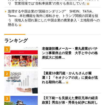
リ 営業現場では“自転車操業”の焦りも表出していた
急増する中国企業の“国籍ロンダリング” SHEIN、TikTok、
Temu…本社機能を海外に移転させ、トランプ関税の回避を狙
う 現地人を隠れ蓑にした中国企業の農業参入・土地取得への
懸念も
ランキング
老舗遊技機メーカー・豊丸産業がパチ
1
ンコ事業停止の背景 大手と中小の格
差拡大に拍車…
【資産10億円超・かんちさんが厳
2
選！】「キオクシアの次」に資金が流
れる期待の高…
【天下統一を見据えた豊臣兄弟の経済
3
政策】秀吉が弟・秀長を紀伊に転封し