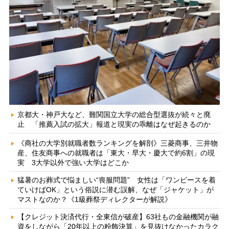
京都大・神戸大など、難関国立大学の総合型選抜が続々と廃
止 「推薦入試の拡大」報道と現実の乖離はなぜ起きるのか
《商社の大学別就職者数ランキングを解剖》三菱商事、三井物
産、住友商事への就職者は「東大・早大・慶大で約6割」の現
実 3大学以外で強い大学はどこか
猛暑のお葬式で悩ましい“喪服問題” 女性は「ワンピースを着
ていけばOK」という俗説に潜む誤解、なぜ「ジャケット」が
マストなのか？《1級葬祭ディレクターが解説》
【クレジット決済代行・全東信が破産】63社もの金融機関が融
資をしながら「20年以上の粉飾決算」を見抜けなかったカラク