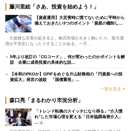
藤川里絵「さあ、投資を始めよう！」
【資産運用】大災害時に慌てないために平時から
備えておきたい3つのポイント「資産の棚卸し…
大規模な災害が起きると、株式市場が大きく動いたり、取引環
境が不安定になったりすることがある。一方…
5年ぶり改訂の「CGコード」、何が変わったのかポイントを解
説 企業に成長投資の具体的な説…
【令和のPKOか】GPIFをめぐる片山財務相の「円資産への投
資拡大」発言の波紋 「国債重視」…
一覧を見る
森口亮「まるわかり市況分析」
「トレンド転換のスイッチになり得る」“介入慣
れ”した市場心理を変える「日米協調為替介入」
…