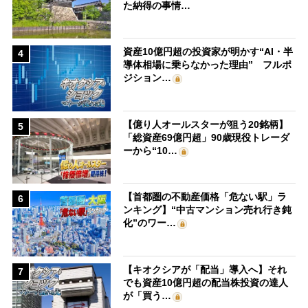
た納得の事情…
資産10億円超の投資家が明かす“AI・半
4
導体相場に乗らなかった理由” フルポ
ジション…
【億り人オールスターが狙う20銘柄】
5
「総資産69億円超」90歳現役トレーダ
ーから“10…
【首都圏の不動産価格「危ない駅」ラ
6
ンキング】“中古マンション売れ行き鈍
化”のワー…
【キオクシアが「配当」導入へ】それ
7
でも資産10億円超の配当株投資の達人
が「買う…