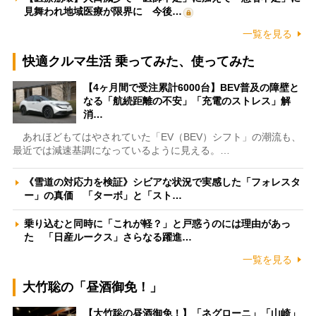
見舞われ地域医療が限界に 今後…
一覧を見る
快適クルマ生活 乗ってみた、使ってみた
【4ヶ月間で受注累計6000台】BEV普及の障壁と
なる「航続距離の不安」「充電のストレス」解
消…
あれほどもてはやされていた「EV（BEV）シフト」の潮流も、
最近では減速基調になっているように見える。…
《雪道の対応力を検証》シビアな状況で実感した「フォレスタ
ー」の真価 「ターボ」と「スト…
乗り込むと同時に「これが軽？」と戸惑うのには理由があっ
た 「日産ルークス」さらなる躍進…
一覧を見る
大竹聡の「昼酒御免！」
【大竹聡の昼酒御免！】「ネグローニ」「山崎」