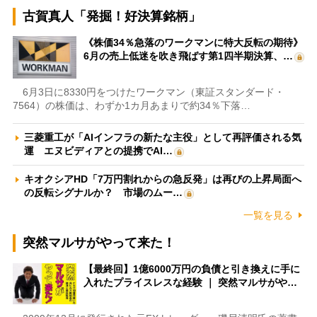
古賀真人「発掘！好決算銘柄」
《株価34％急落のワークマンに特大反転の期待》
6月の売上低迷を吹き飛ばす第1四半期決算、…
6月3日に8330円をつけたワークマン（東証スタンダード・
7564）の株価は、わずか1カ月あまりで約34％下落…
三菱重工が「AIインフラの新たな主役」として再評価される気
運 エヌビディアとの提携でAI…
キオクシアHD「7万円割れからの急反発」は再びの上昇局面へ
の反転シグナルか？ 市場のムー…
一覧を見る
突然マルサがやって来た！
【最終回】1億6000万円の負債と引き換えに手に
入れたプライスレスな経験 ｜ 突然マルサがや…