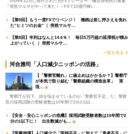
2009年12月に発行された元FXトレーダー・磯貝清明氏の著書
『突然マルサがやって来た！～FXで10億円稼い…
【第9回】もう一度FXでリベンジ！ 種銭は差し押さえを免れ
た”ヒミツのお金” ｜ 突然マルサ…
【第8回】年利はなんと14.6％！ 毎日5万円超の延滞税が積み
上がっていく ｜ 突然マルサ…
一覧を見る
河合雅司「人口減少ニッポンの活路」
【「警察官離れ」に歯止めはかかるか？】警察庁
が本気で取り組む「警察組織の構造改革」 実
現…
警察庁が目下、頭を悩ませているのが「警察官不足」だ。警察
官の採用試験の受験者数は10年間で2分の1以…
【安全・安心ニッポンの危機】採用試験受験者数は10年間で2
分の1以下に！ 出生数減がも…
【医療崩壊】人口減少で「医師不足」に加えて「患者不足」に