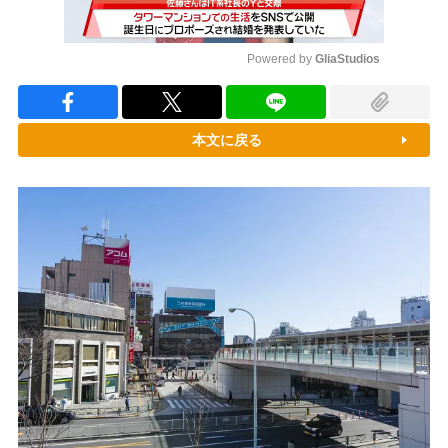
Powered by 
GliaStudios
Mute
本文に戻る