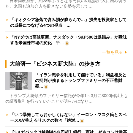
日米両政府が、約28年ぶりとなる円買いの協調介入に踏み切っ
た。米国も追加介入を辞さない姿勢を示して…
「キオクシア急落で含み損が膨らんで…」損失を投資家として
の成長につなげる4つの視点 …
「NYダウは高値更新、ナスダック・S&P500は足踏み」が意味
する米国株市場の変化 半…
一覧を見る
大前研一「ビジネス新大陸」の歩き方
「イラン戦争を利用して儲けている」利益相反と
の批判が強まるトランプファミリーの不正蓄財
疑…
トランプ大統領のファミリー信託が今年1～3月に3000回以上も
の証券取引を行っていたことが明らかになり…
「いつ暴発してもおかしくはない」イーロン・マスク氏とスペ
ースXが抱えるリスクの数々「絶対…
【3メガバンクは純利益5兆円超】銀行、商社、ゼネコンは最高