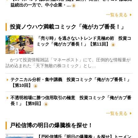
益続出の一方で、中小企業・…
一覧を見る
投資ノウハウ満載コミック「俺がカブ番長！」
「売り時」を逃さないトレンド見極め術 投資コ
ミック「俺がカブ番長！」【第11回】
かつて投資情報雑誌「マネーポスト」にて、圧倒的な情報量が
詰め込まれた「天下無敵の株コミック」とし…
テクニカル分析・集中講義 投資コミック「俺がカブ番長！」
【第10回】
不透明相場に勝つ信用取引の極意 投資コミック「俺がカブ番
長！」【第9回】
一覧を見る
戸松信博の明日の爆騰株を探せ！
【戸松信博氏「明日の爆騰株」を探せ】トーメン