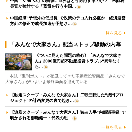
中国「Kimi K3」の衝撃に世界はどう対応するのか？ 米財務
長官が検討する「蒸留を行う中国…
中国経済“予想外の低成長”で政策のテコ入れ必至か 経済運営
方針の修正で成長加速が予想さ…
一覧を見る
「みんなで大家さん」配当ストップ騒動の内幕
《ついに見えた問題の核心》「みんなで大家さ
ん」2000億円超不動産投資トラブル“異常なく
ら…
本誌『週刊ポスト』が追及してきた不動産投資商品「みんなで
大家さん」がいよいよ最終局面を迎えている…
【独走スクープ・みんなで大家さん】二転三転した“成田プロ
ジェクト”の計画変更の裏で起き…
【追及スクープ・みんなで大家さん】独占入手“内部議事録”で
明かされる柳瀬健一・代表の思…
一覧を見る