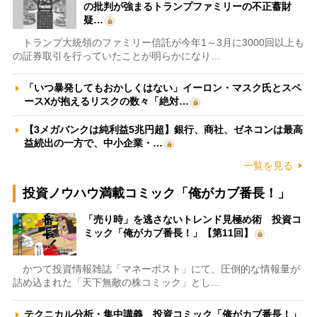
の批判が強まるトランプファミリーの不正蓄財
疑…
トランプ大統領のファミリー信託が今年1～3月に3000回以上も
の証券取引を行っていたことが明らかになり…
「いつ暴発してもおかしくはない」イーロン・マスク氏とスペ
ースXが抱えるリスクの数々「絶対…
【3メガバンクは純利益5兆円超】銀行、商社、ゼネコンは最高
益続出の一方で、中小企業・…
一覧を見る
投資ノウハウ満載コミック「俺がカブ番長！」
「売り時」を逃さないトレンド見極め術 投資コ
ミック「俺がカブ番長！」【第11回】
かつて投資情報雑誌「マネーポスト」にて、圧倒的な情報量が
詰め込まれた「天下無敵の株コミック」とし…
テクニカル分析・集中講義 投資コミック「俺がカブ番長！」