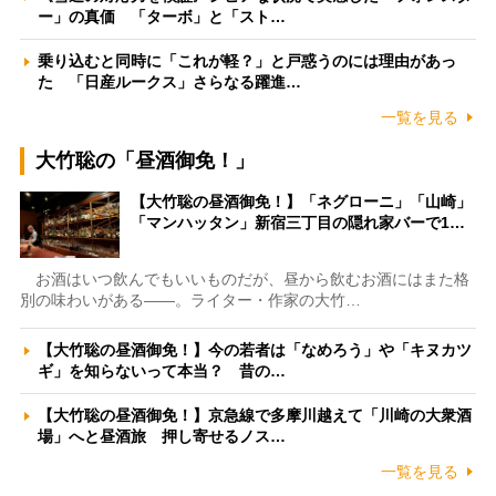
ー」の真価 「ターボ」と「スト…
乗り込むと同時に「これが軽？」と戸惑うのには理由があっ
た 「日産ルークス」さらなる躍進…
一覧を見る
大竹聡の「昼酒御免！」
【大竹聡の昼酒御免！】「ネグローニ」「山崎」
「マンハッタン」新宿三丁目の隠れ家バーで1…
お酒はいつ飲んでもいいものだが、昼から飲むお酒にはまた格
別の味わいがある――。ライター・作家の大竹…
【大竹聡の昼酒御免！】今の若者は「なめろう」や「キヌカツ
ギ」を知らないって本当？ 昔の…
【大竹聡の昼酒御免！】京急線で多摩川越えて「川崎の大衆酒
場」へと昼酒旅 押し寄せるノス…
一覧を見る