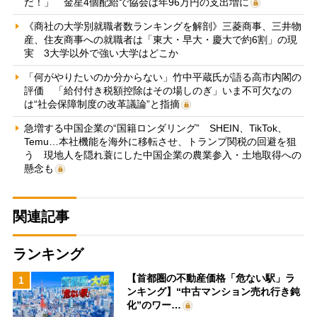
だ！」 金星4個配給で協会は年96万円の支出増に
《商社の大学別就職者数ランキングを解剖》三菱商事、三井物
産、住友商事への就職者は「東大・早大・慶大で約6割」の現
実 3大学以外で強い大学はどこか
「何がやりたいのか分からない」竹中平蔵氏が語る高市内閣の
評価 「給付付き税額控除はその場しのぎ」いま不可欠なの
は“社会保障制度の改革議論”と指摘
急増する中国企業の“国籍ロンダリング” SHEIN、TikTok、
Temu…本社機能を海外に移転させ、トランプ関税の回避を狙
う 現地人を隠れ蓑にした中国企業の農業参入・土地取得への
懸念も
関連記事
ランキング
【首都圏の不動産価格「危ない駅」ラ
1
ンキング】“中古マンション売れ行き鈍
化”のワー…