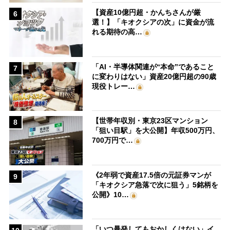
【資産10億円超・かんちさんが厳
6
選！】「キオクシアの次」に資金が流
れる期待の高…
「AI・半導体関連が“本命”であること
7
に変わりはない」資産20億円超の90歳
現役トレー…
【世帯年収別・東京23区マンション
8
「狙い目駅」を大公開】年収500万円、
700万円で…
《2年弱で資産17.5倍の元証券マンが
9
「キオクシア急落で次に狙う」5銘柄を
公開》10…
「いつ暴発してもおかしくはない」イ