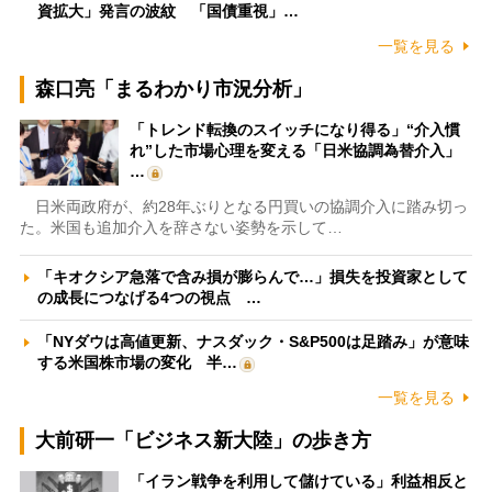
資拡大」発言の波紋 「国債重視」…
一覧を見る
森口亮「まるわかり市況分析」
「トレンド転換のスイッチになり得る」“介入慣
れ”した市場心理を変える「日米協調為替介入」
…
日米両政府が、約28年ぶりとなる円買いの協調介入に踏み切っ
た。米国も追加介入を辞さない姿勢を示して…
「キオクシア急落で含み損が膨らんで…」損失を投資家として
の成長につなげる4つの視点 …
「NYダウは高値更新、ナスダック・S&P500は足踏み」が意味
する米国株市場の変化 半…
一覧を見る
大前研一「ビジネス新大陸」の歩き方
「イラン戦争を利用して儲けている」利益相反と