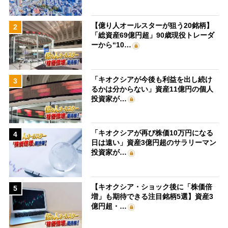
【億り人オールスターが狙う20銘柄】
2
「総資産69億円超」90歳現役トレーダ
ーから“10…
「キオクシアが今後も利益を出し続け
3
るかは分からない」資産11億円の個人
投資家が…
「キオクシアが再び株価10万円になる
4
日は遠い」資産3億円超のサラリーマン
投資家が…
【キオクシア・ショック後に「株価倍
5
増」も期待できる注目銘柄5選】資産3
億円超・…