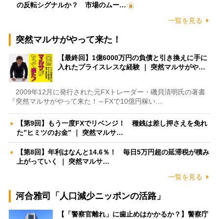
の反転シグナルか？ 市場のムー…
一覧を見る
突然マルサがやって来た！
【最終回】1億6000万円の負債と引き換えに手に
入れたプライスレスな経験 ｜ 突然マルサがや…
2009年12月に発行された元FXトレーダー・磯貝清明氏の著書
『突然マルサがやって来た！～FXで10億円稼い…
【第9回】もう一度FXでリベンジ！ 種銭は差し押さえを免れ
た”ヒミツのお金” ｜ 突然マルサ…
【第8回】年利はなんと14.6％！ 毎日5万円超の延滞税が積み
上がっていく ｜ 突然マルサ…
一覧を見る
河合雅司「人口減少ニッポンの活路」
【「警察官離れ」に歯止めはかかるか？】警察庁