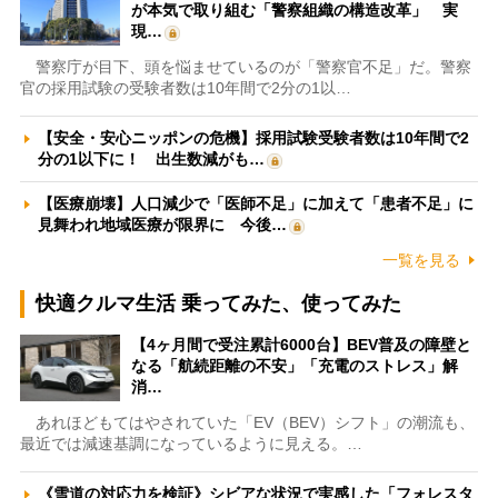
が本気で取り組む「警察組織の構造改革」 実
現…
警察庁が目下、頭を悩ませているのが「警察官不足」だ。警察
官の採用試験の受験者数は10年間で2分の1以…
【安全・安心ニッポンの危機】採用試験受験者数は10年間で2
分の1以下に！ 出生数減がも…
【医療崩壊】人口減少で「医師不足」に加えて「患者不足」に
見舞われ地域医療が限界に 今後…
一覧を見る
快適クルマ生活 乗ってみた、使ってみた
【4ヶ月間で受注累計6000台】BEV普及の障壁と
なる「航続距離の不安」「充電のストレス」解
消…
あれほどもてはやされていた「EV（BEV）シフト」の潮流も、
最近では減速基調になっているように見える。…
《雪道の対応力を検証》シビアな状況で実感した「フォレスタ