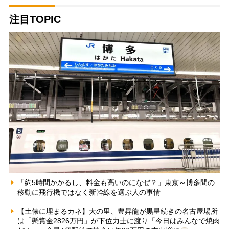
注目TOPIC
「約5時間かかるし、料金も高いのになぜ？」東京～博多間の
移動に飛行機ではなく新幹線を選ぶ人の事情
【土俵に埋まるカネ】大の里、豊昇龍が黒星続きの名古屋場所
は「懸賞金2826万円」が下位力士に渡り「今日はみんなで焼肉