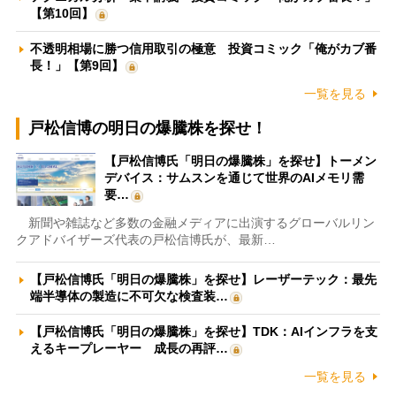
【第10回】
不透明相場に勝つ信用取引の極意 投資コミック「俺がカブ番
長！」【第9回】
一覧を見る
戸松信博の明日の爆騰株を探せ！
【戸松信博氏「明日の爆騰株」を探せ】トーメン
デバイス：サムスンを通じて世界のAIメモリ需
要…
新聞や雑誌など多数の金融メディアに出演するグローバルリン
クアドバイザーズ代表の戸松信博氏が、最新…
【戸松信博氏「明日の爆騰株」を探せ】レーザーテック：最先
端半導体の製造に不可欠な検査装…
【戸松信博氏「明日の爆騰株」を探せ】TDK：AIインフラを支
えるキープレーヤー 成長の再評…
一覧を見る