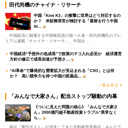
田代尚機のチャイナ・リサーチ
中国「Kimi K3」の衝撃に世界はどう対応するの
か？ 米財務長官が検討する「蒸留を行う中国
AI…
中国経済に精通する中国株投資の第一人者・田代尚機氏のプレ
ミアム連載「チャイナ・リサーチ」。中国企…
中国経済“予想外の低成長”で政策のテコ入れ必至か 経済運営
方針の修正で成長加速が予想さ…
“AI革命”で爆発的な需要拡大が見込まれる「CXO」とは何
か？ 高い競争力を持つ中国の医薬品…
一覧を見る
「みんなで大家さん」配当ストップ騒動の内幕
《ついに見えた問題の核心》「みんなで大家さ
ん」2000億円超不動産投資トラブル“異常なく
ら…
本誌『週刊ポスト』が追及してきた不動産投資商品「みんなで