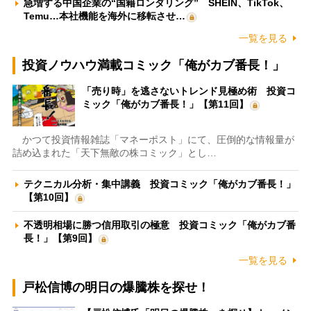
急増する中国企業の“国籍ロンダリング” SHEIN、TikTok、
Temu…本社機能を海外に移転させ…
一覧を見る
投資ノウハウ満載コミック「俺がカブ番長！」
「売り時」を逃さないトレンド見極め術 投資コ
ミック「俺がカブ番長！」【第11回】
かつて投資情報雑誌「マネーポスト」にて、圧倒的な情報量が
詰め込まれた「天下無敵の株コミック」とし…
テクニカル分析・集中講義 投資コミック「俺がカブ番長！」
【第10回】
不透明相場に勝つ信用取引の極意 投資コミック「俺がカブ番
長！」【第9回】
一覧を見る
戸松信博の明日の爆騰株を探せ！