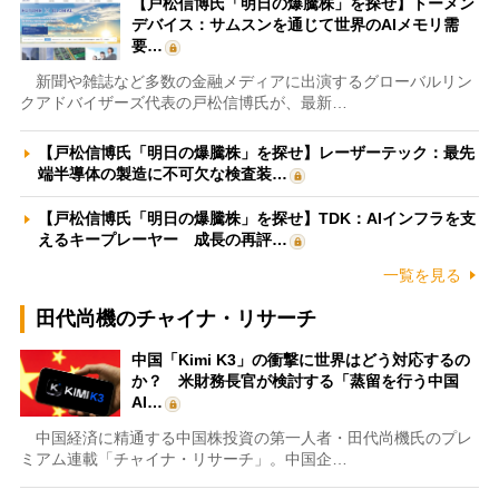
【戸松信博氏「明日の爆騰株」を探せ】トーメン
デバイス：サムスンを通じて世界のAIメモリ需
要…
新聞や雑誌など多数の金融メディアに出演するグローバルリン
クアドバイザーズ代表の戸松信博氏が、最新…
【戸松信博氏「明日の爆騰株」を探せ】レーザーテック：最先
端半導体の製造に不可欠な検査装…
【戸松信博氏「明日の爆騰株」を探せ】TDK：AIインフラを支
えるキープレーヤー 成長の再評…
一覧を見る
田代尚機のチャイナ・リサーチ
中国「Kimi K3」の衝撃に世界はどう対応するの
か？ 米財務長官が検討する「蒸留を行う中国
AI…
中国経済に精通する中国株投資の第一人者・田代尚機氏のプレ
ミアム連載「チャイナ・リサーチ」。中国企…