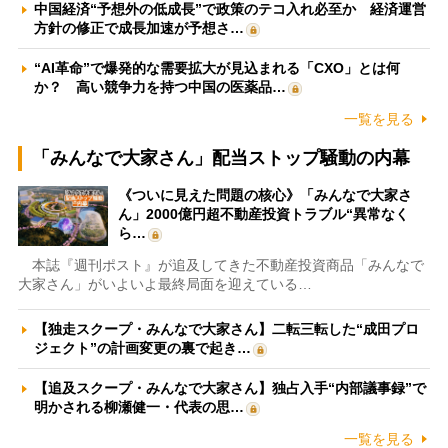
中国経済“予想外の低成長”で政策のテコ入れ必至か 経済運営
方針の修正で成長加速が予想さ…
“AI革命”で爆発的な需要拡大が見込まれる「CXO」とは何
か？ 高い競争力を持つ中国の医薬品…
一覧を見る
「みんなで大家さん」配当ストップ騒動の内幕
《ついに見えた問題の核心》「みんなで大家さ
ん」2000億円超不動産投資トラブル“異常なく
ら…
本誌『週刊ポスト』が追及してきた不動産投資商品「みんなで
大家さん」がいよいよ最終局面を迎えている…
【独走スクープ・みんなで大家さん】二転三転した“成田プロ
ジェクト”の計画変更の裏で起き…
【追及スクープ・みんなで大家さん】独占入手“内部議事録”で
明かされる柳瀬健一・代表の思…
一覧を見る