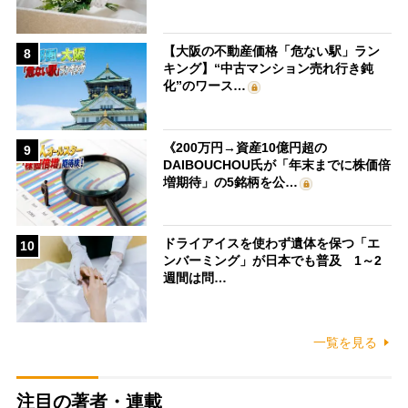
【大阪の不動産価格「危ない駅」ラン
8
キング】“中古マンション売れ行き鈍
化”のワース…
《200万円→資産10億円超の
9
DAIBOUCHOU氏が「年末までに株価倍
増期待」の5銘柄を公…
ドライアイスを使わず遺体を保つ「エ
10
ンバーミング」が日本でも普及 1～2
週間は問…
一覧を見る
注目の著者・連載