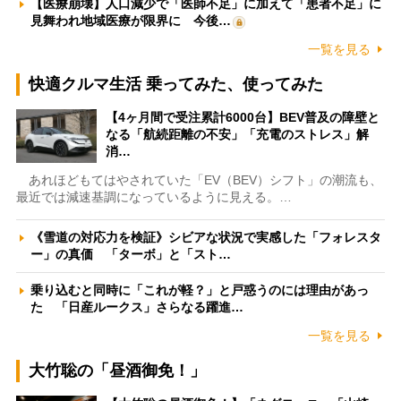
【医療崩壊】人口減少で「医師不足」に加えて「患者不足」に
見舞われ地域医療が限界に 今後…
一覧を見る
快適クルマ生活 乗ってみた、使ってみた
【4ヶ月間で受注累計6000台】BEV普及の障壁と
なる「航続距離の不安」「充電のストレス」解
消…
あれほどもてはやされていた「EV（BEV）シフト」の潮流も、
最近では減速基調になっているように見える。…
《雪道の対応力を検証》シビアな状況で実感した「フォレスタ
ー」の真価 「ターボ」と「スト…
乗り込むと同時に「これが軽？」と戸惑うのには理由があっ
た 「日産ルークス」さらなる躍進…
一覧を見る
大竹聡の「昼酒御免！」