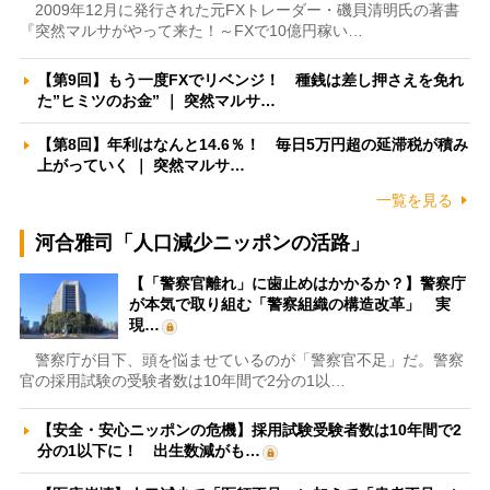
2009年12月に発行された元FXトレーダー・磯貝清明氏の著書
『突然マルサがやって来た！～FXで10億円稼い…
【第9回】もう一度FXでリベンジ！ 種銭は差し押さえを免れ
た”ヒミツのお金” ｜ 突然マルサ…
【第8回】年利はなんと14.6％！ 毎日5万円超の延滞税が積み
上がっていく ｜ 突然マルサ…
一覧を見る
河合雅司「人口減少ニッポンの活路」
【「警察官離れ」に歯止めはかかるか？】警察庁
が本気で取り組む「警察組織の構造改革」 実
現…
警察庁が目下、頭を悩ませているのが「警察官不足」だ。警察
官の採用試験の受験者数は10年間で2分の1以…
【安全・安心ニッポンの危機】採用試験受験者数は10年間で2
分の1以下に！ 出生数減がも…