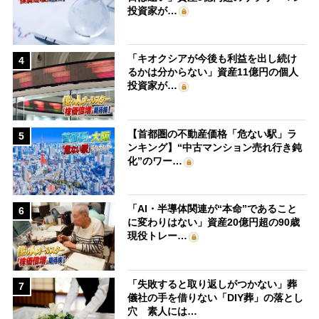
投資家が…
「キオクシアが今後も利益を出し続け
4
るかは分からない」資産11億円の個人
投資家が…
【首都圏の不動産価格「危ない駅」ラ
5
ンキング】“中古マンション売れ行き鈍
化”のワー…
「AI・半導体関連が“本命”であること
6
に変わりはない」資産20億円超の90歳
現役トレー…
「失敗すると取り返しがつかない」葬
7
儀社の手を借りない「DIY葬」の落とし
穴 素人には…