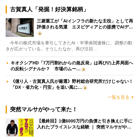
古賀真人「発掘！好決算銘柄」
三菱重工が「AIインフラの新たな主役」として再
評価される気運 エヌビディアとの提携でAIデ…
今年の株式市場を牽引してきたAI・半導体関連株に、調整の動
きが広がっている。そうしたなか、再び注目…
キオクシアHD「7万円割れからの急反発」は再びの上昇局面へ
の反転シグナルか？ 市場のムー…
《億り人・古賀真人氏が厳選》野村総合研究所だけじゃない！
「DX・省力化・円安」を追い風に…
一覧を見る
突然マルサがやって来た！
【最終回】1億6000万円の負債と引き換えに手に
入れたプライスレスな経験 ｜ 突然マルサがや…