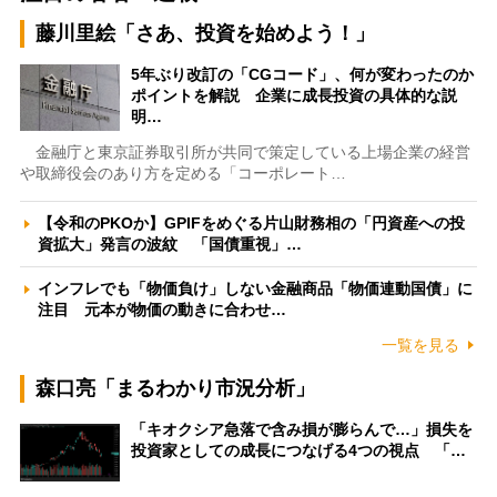
藤川里絵「さあ、投資を始めよう！」
5年ぶり改訂の「CGコード」、何が変わったのか
ポイントを解説 企業に成長投資の具体的な説
明…
金融庁と東京証券取引所が共同で策定している上場企業の経営
や取締役会のあり方を定める「コーポレート…
【令和のPKOか】GPIFをめぐる片山財務相の「円資産への投
資拡大」発言の波紋 「国債重視」…
インフレでも「物価負け」しない金融商品「物価連動国債」に
注目 元本が物価の動きに合わせ…
一覧を見る
森口亮「まるわかり市況分析」
「キオクシア急落で含み損が膨らんで…」損失を
投資家としての成長につなげる4つの視点 「…