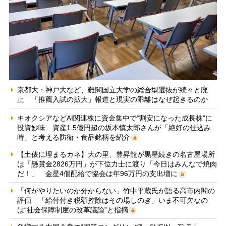
京都大・神戸大など、難関国立大学の総合型選抜が続々と廃
止 「推薦入試の拡大」報道と現実の乖離はなぜ起きるのか
キオクシアなどAI関連株に資金集中で“割安になった成長株”に
投資妙味 資産1.5億円超の坂本慎太郎さんが「絶好の仕込み
時」と考える防衛・食品銘柄を紹介
【土俵に埋まるカネ】大の里、豊昇龍が黒星続きの名古屋場所
は「懸賞金2826万円」が下位力士に渡り「今日はみんなで焼肉
だ！」 金星4個配給で協会は年96万円の支出増に
「何がやりたいのか分からない」竹中平蔵氏が語る高市内閣の
評価 「給付付き税額控除はその場しのぎ」いま不可欠なの
は“社会保障制度の改革議論”と指摘