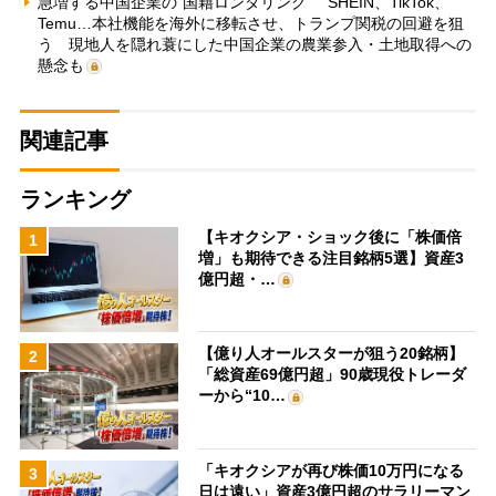
急増する中国企業の“国籍ロンダリング” SHEIN、TikTok、
Temu…本社機能を海外に移転させ、トランプ関税の回避を狙
う 現地人を隠れ蓑にした中国企業の農業参入・土地取得への
懸念も
関連記事
ランキング
【キオクシア・ショック後に「株価倍
1
増」も期待できる注目銘柄5選】資産3
億円超・…
【億り人オールスターが狙う20銘柄】
2
「総資産69億円超」90歳現役トレーダ
ーから“10…
「キオクシアが再び株価10万円になる
3
日は遠い」資産3億円超のサラリーマン