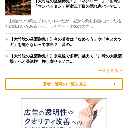
【大竹聡の昼酒御免！】「ネグローニ」「山崎」
「マンハッタン」新宿三丁目の隠れ家バーで1…
お酒はいつ飲んでもいいものだが、昼から飲むお酒にはまた格
別の味わいがある――。ライター・作家の大竹…
【大竹聡の昼酒御免！】今の若者は「なめろう」や「キヌカツ
ギ」を知らないって本当？ 昔の…
【大竹聡の昼酒御免！】京急線で多摩川越えて「川崎の大衆酒
場」へと昼酒旅 押し寄せるノス…
一覧を見る
著者・連載の一覧を見る