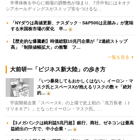
半導体株を中心に相場の調整色が強まり、7月中旬にはキオク
シアホールディングスがストップ安をつけるな…
「NYダウは高値更新、ナスダック・S&P500は足踏み」が意味
する米国株市場の変化 半…
【歴史的な爆騰劇】時価総額10兆円企業が「2連続ストップ
高」「制限値幅拡大」の衝撃 フ…
一覧を見る
大前研一「ビジネス新大陸」の歩き方
「いつ暴発してもおかしくはない」イーロン・マ
スク氏とスペースXが抱えるリスクの数々「絶対
的…
宇宙開発企業「スペースX」の上場で史上初の「兆万長者（ト
リリオネア）」となったイーロン・マスク氏。…
【3メガバンクは純利益5兆円超】銀行、商社、ゼネコンは最高
益続出の一方で、中小企業・…