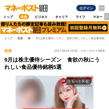
ログイン
トップ
投資
ビジネス
キャリア
ライフ
マネー
トップ
投資
株
9月は株主優待シーズン 食欲の秋にうれしい食品優待銘柄5
投資
2017.09.04 20:00
マネーポストWEB
9月は株主優待シーズン 食欲の秋にう
れしい食品優待銘柄5選
もっと見る
arrow_forward_ios