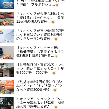
す“AI・半導体相場に乗らなかっ
た理由” フルポジショ…
「キオクシアが今後も利益を出
し続けるかは分からない」資産
11億円の個人投資家…
「キオクシアが再び株価10万円
になる日は遠い」資産3億円超
のサラリーマン投資家…
【キオクシア・ショック後に
「株価倍増」も期待できる注目
銘柄5選】資産3億円超…
【世帯年収別・東京23区マンシ
ョン「狙い目駅」を大公開】年
収500万円、700万円…
《利益は年5億円前後》住み込
みバイトから“ギガ大家さん”と
なった資産200億円税…
キオクシア・ショックで「次に
マネーが流れる」16銘柄 AI相
場の裏で割安に放置さ…