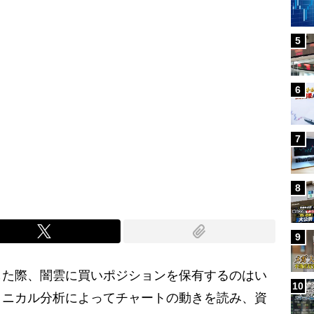
5
6
7
8
9
た際、闇雲に買いポジションを保有するのはい
10
クニカル分析によってチャートの動きを読み、資