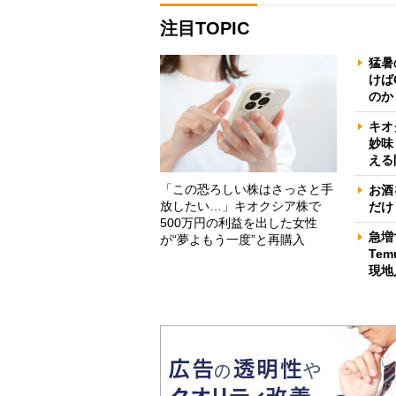
注目TOPIC
猛暑
けば
のか
キオ
妙味
える
「この恐ろしい株はさっさと手
お酒
放したい…」キオクシア株で
だけ
500万円の利益を出した女性
急増
が“夢よもう一度”と再購入
Te
現地