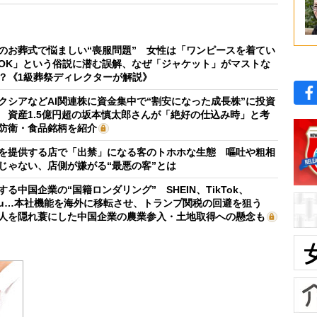
のお葬式で悩ましい“喪服問題” 女性は「ワンピースを着てい
OK」という俗説に潜む誤解、なぜ「ジャケット」がマストな
？《1級葬祭ディレクターが解説》
クシアなどAI関連株に資金集中で“割安になった成長株”に投資
 資産1.5億円超の坂本慎太郎さんが「絶好の仕込み時」と考
防衛・食品銘柄を紹介
を提供する店で「出禁」になる客のトホホな生態 嘔吐や粗相
じゃない、店側が嫌がる“最悪の客”とは
する中国企業の“国籍ロンダリング” SHEIN、TikTok、
mu…本社機能を海外に移転させ、トランプ関税の回避を狙う
人を隠れ蓑にした中国企業の農業参入・土地取得への懸念も