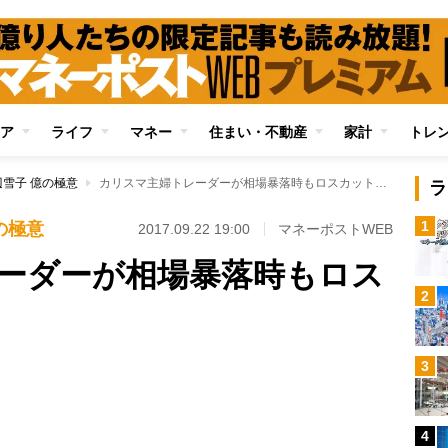
ア
ライフ
マネー
住まい・不動産
家計
トレ
雪子 億の極意
カリスマ主婦トレーダーが相場暴落時もロスカットしない理由
ラ
1
の極意
2017.09.22 19:00
マネーポストWEB
ーダーが相場暴落時もロス
2
Loaded
:
3
87.48%
/
4