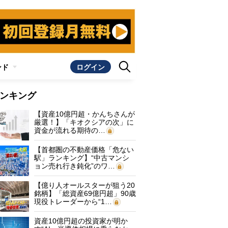
ンド
ログイン
ンキング
【資産10億円超・かんちさんが
厳選！】「キオクシアの次」に
資金が流れる期待の…
【首都圏の不動産価格「危ない
駅」ランキング】“中古マンシ
ョン売れ行き鈍化”のワ…
【億り人オールスターが狙う20
銘柄】「総資産69億円超」90歳
現役トレーダーから“1…
資産10億円超の投資家が明か