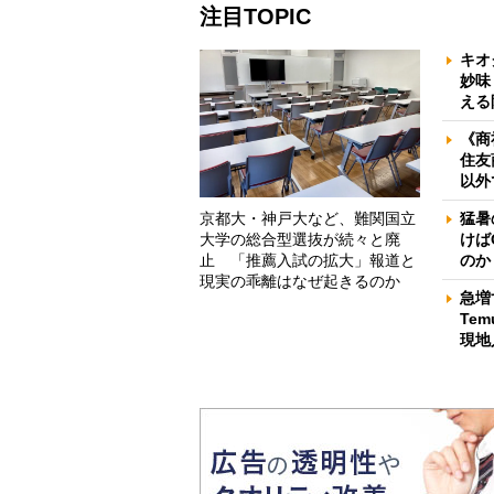
注目TOPIC
キオ
妙味
える
《商
住友
以外
京都大・神戸大など、難関国立
猛暑
大学の総合型選抜が続々と廃
けば
止 「推薦入試の拡大」報道と
のか
現実の乖離はなぜ起きるのか
急増
Te
現地