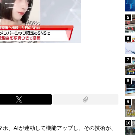
5
6
7
Mute
8
9
10
ホ、AIが連動して機能アップし、その技術が、