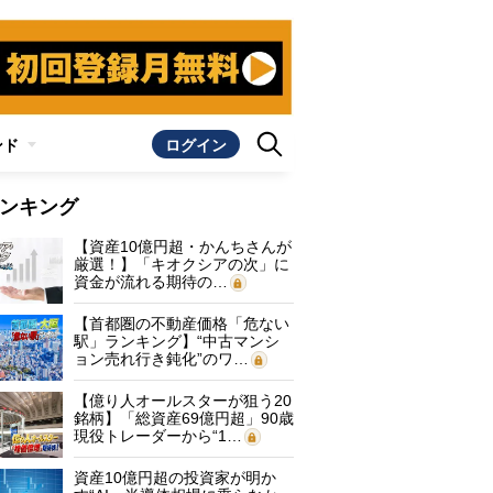
ンド
ログイン
ンキング
【資産10億円超・かんちさんが
厳選！】「キオクシアの次」に
資金が流れる期待の…
【首都圏の不動産価格「危ない
駅」ランキング】“中古マンシ
ョン売れ行き鈍化”のワ…
【億り人オールスターが狙う20
銘柄】「総資産69億円超」90歳
現役トレーダーから“1…
資産10億円超の投資家が明か