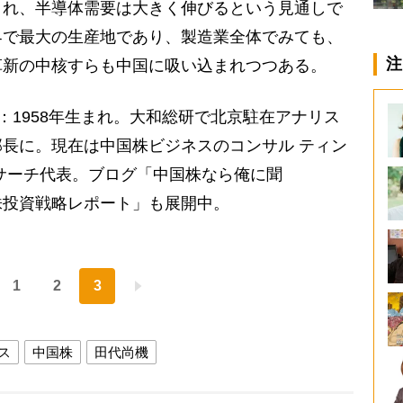
され、半導体需要は大きく伸びるという見通しで
界で最大の生産地であり、製造業全体でみても、
注
革新の中核すらも中国に吸い込まれつつある。
：1958年生まれ。大和総研で北京駐在アナリス
長に。現在は中国株ビジネスのコンサル ティン
サーチ代表。ブログ「中国株なら俺に聞
株投資戦略レポート」も展開中。
1
2
3
ス
中国株
田代尚機