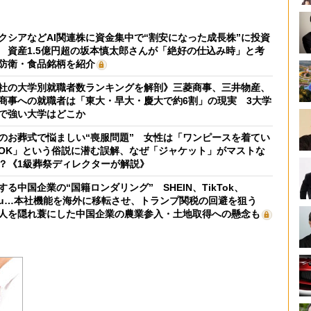
クシアなどAI関連株に資金集中で“割安になった成長株”に投資
 資産1.5億円超の坂本慎太郎さんが「絶好の仕込み時」と考
防衛・食品銘柄を紹介
社の大学別就職者数ランキングを解剖》三菱商事、三井物産、
商事への就職者は「東大・早大・慶大で約6割」の現実 3大学
で強い大学はどこか
のお葬式で悩ましい“喪服問題” 女性は「ワンピースを着てい
OK」という俗説に潜む誤解、なぜ「ジャケット」がマストな
？《1級葬祭ディレクターが解説》
する中国企業の“国籍ロンダリング” SHEIN、TikTok、
mu…本社機能を海外に移転させ、トランプ関税の回避を狙う
人を隠れ蓑にした中国企業の農業参入・土地取得への懸念も