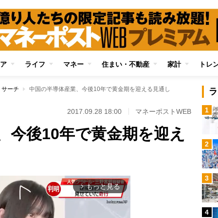
ア
ライフ
マネー
住まい・不動産
家計
トレ
リサーチ
中国の半導体産業、今後10年で黄金期を迎える見通し
ラ
1
2017.09.28 18:00
マネーポストWEB
、今後10年で黄金期を迎え
2
3
もっと見る
arrow_forward_ios
4