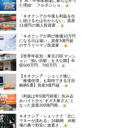
す“AI・半導体相場に乗らなかっ
た理由” フルポジショ…
「キオクシアが今後も利益を出
し続けるかは分からない」資産
11億円の個人投資家…
「キオクシアが再び株価10万円
になる日は遠い」資産3億円超
のサラリーマン投資家…
【世帯年収別・東京23区マンシ
ョン「狙い目駅」を大公開】年
収500万円、700万円…
【キオクシア・ショック後に
「株価倍増」も期待できる注目
銘柄5選】資産3億円超…
《利益は年5億円前後》住み込
みバイトから“ギガ大家さん”と
なった資産200億円税…
キオクシア・ショックで「次に
マネーが流れる」16銘柄 AI相
場の裏で割安に放置さ…