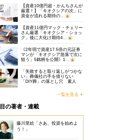
【資産10億円超・かんちさんが
厳選！】「キオクシアの次」に
資金が流れる期待の…
【資産11億円マック・チェリー
さん厳選「キオクシア・ショッ
ク」後に大化け期待4…
《2年弱で資産17.5倍の元証券
マンが「キオクシア急落で次に
狙う」5銘柄を公開》1…
「失敗すると取り返しがつかな
い」葬儀社の手を借りない
「DIY葬」の落とし穴 素人
に…
一覧を見る
目の著者・連載
藤川里絵「さあ、投資を始めよ
う！」