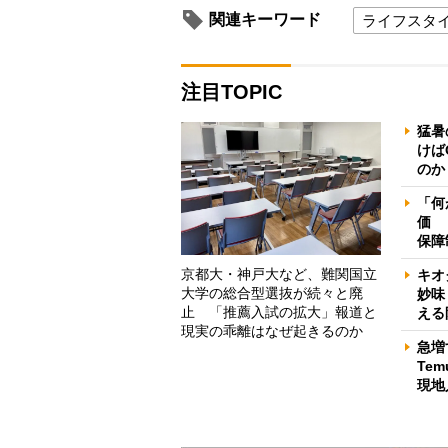
関連キーワード
ライフスタ
注目TOPIC
猛暑
けば
のか
「何
価 
保障
京都大・神戸大など、難関国立
キオ
大学の総合型選抜が続々と廃
妙味
止 「推薦入試の拡大」報道と
える
現実の乖離はなぜ起きるのか
急増
Te
現地