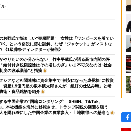
イル
のお葬式で悩ましい“喪服問題” 女性は「ワンピースを着てい
OK」という俗説に潜む誤解、なぜ「ジャケット」がマストな
？《1級葬祭ディレクターが解説》
がやりたいのか分からない」竹中平蔵氏が語る高市内閣の評
「給付付き税額控除はその場しのぎ」いま不可欠なのは“社会
制度の改革議論”と指摘
クシアなどAI関連株に資金集中で“割安になった成長株”に投資
 資産1.5億円超の坂本慎太郎さんが「絶好の仕込み時」と考
防衛・食品銘柄を紹介
する中国企業の“国籍ロンダリング” SHEIN、TikTok、
mu…本社機能を海外に移転させ、トランプ関税の回避を狙う
人を隠れ蓑にした中国企業の農業参入・土地取得への懸念も