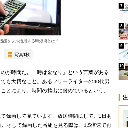
7
8
機能をフル活用する時短術とは？
9
写真1枚
10
のが時間だ。「時は金なり」という言葉がある
ても大切なこと。あるフリーライターの40代男
ることにより、時間の捻出に努めているという。
注
て録画して見ています。放送時間にして、1日あ
画。そして録画した番組を見る際は、1.5倍速で再