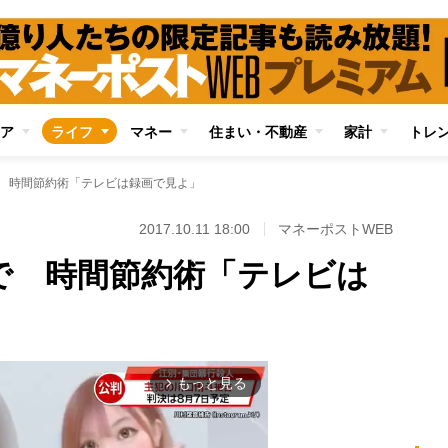
ア
ライフ
マネー
住まい・不動産
家計
トレ
で 時間節約術「テレビは録画で見よ」
2017.10.11 18:00
マネーポストWEB
分で 時間節約術「テレビは
もっと見る
arrow_forward_ios