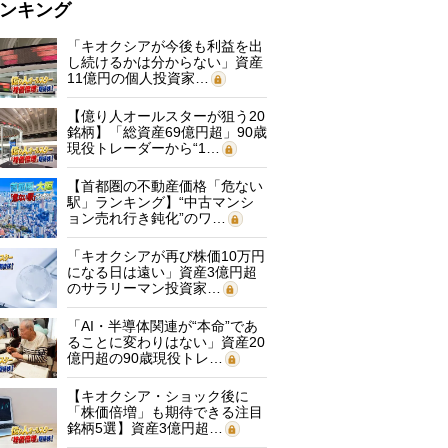
ンキング
「キオクシアが今後も利益を出
し続けるかは分からない」資産
11億円の個人投資家…
【億り人オールスターが狙う20
銘柄】「総資産69億円超」90歳
現役トレーダーから“1…
【首都圏の不動産価格「危ない
駅」ランキング】“中古マンシ
ョン売れ行き鈍化”のワ…
「キオクシアが再び株価10万円
になる日は遠い」資産3億円超
のサラリーマン投資家…
「AI・半導体関連が“本命”であ
ることに変わりはない」資産20
億円超の90歳現役トレ…
【キオクシア・ショック後に
「株価倍増」も期待できる注目
銘柄5選】資産3億円超…