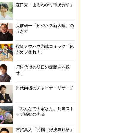
森口亮「まるわかり市況分析」
大前研一「ビジネス新大陸」の
歩き方
投資ノウハウ満載コミック「俺
がカブ番長！」
戸松信博の明日の爆騰株を探
せ！
田代尚機のチャイナ・リサーチ
「みんなで大家さん」配当スト
ップ騒動の内幕
古賀真人「発掘！好決算銘柄」