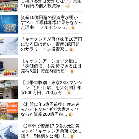
し続けるかは分からない」資産
11億円の個人投資家…
資産10億円超の投資家が明か
す“AI・半導体相場に乗らなかっ
た理由” フルポジショ…
「キオクシアが再び株価10万円
になる日は遠い」資産3億円超
のサラリーマン投資家…
【キオクシア・ショック後に
「株価倍増」も期待できる注目
銘柄5選】資産3億円超…
【世帯年収別・東京23区マンシ
ョン「狙い目駅」を大公開】年
収500万円、700万円…
《利益は年5億円前後》住み込
みバイトから“ギガ大家さん”と
なった資産200億円税…
《2年弱で資産17.5倍の元証券
マンが「キオクシア急落で次に
狙う」5銘柄を公開》1…