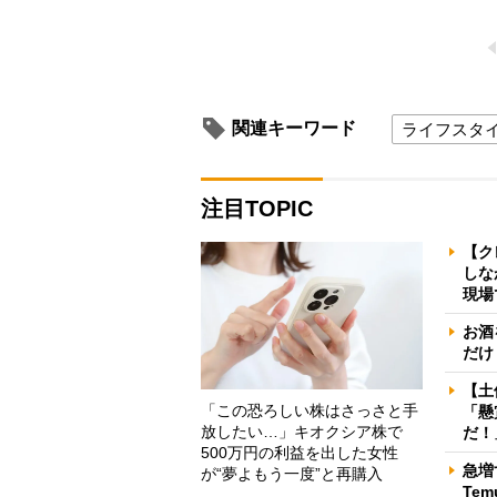
関連キーワード
ライフスタ
注目TOPIC
【ク
しな
現場
お酒
だけ
【土
「この恐ろしい株はさっさと手
「懸
放したい…」キオクシア株で
だ！
500万円の利益を出した女性
急増
が“夢よもう一度”と再購入
Te