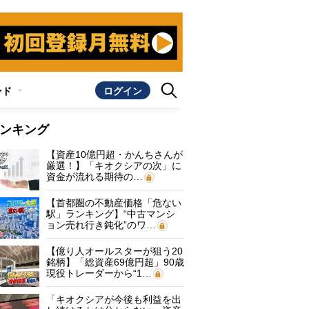
ンド
ログイン
ンキング
【資産10億円超・かんちさんが
厳選！】「キオクシアの次」に
資金が流れる期待の…
【首都圏の不動産価格「危ない
駅」ランキング】“中古マンシ
ョン売れ行き鈍化”のワ…
【億り人オールスターが狙う20
銘柄】「総資産69億円超」90歳
現役トレーダーから“1…
「キオクシアが今後も利益を出