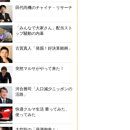
田代尚機のチャイナ・リサーチ
「みんなで大家さん」配当スト
ップ騒動の内幕
古賀真人「発掘！好決算銘柄」
突然マルサがやって来た！
河合雅司「人口減少ニッポンの
活路」
快適クルマ生活 乗ってみた、
使ってみた
大竹聡の「昼酒御免！」