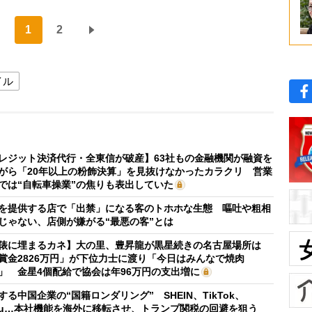
1
2
イル
レジット決済代行・全東信が破産】63社もの金融機関が融資を
がら「20年以上の粉飾決算」を見抜けなかったカラクリ 営業
では“自転車操業”の焦りも表出していた
を提供する店で「出禁」になる客のトホホな生態 嘔吐や粗相
じゃない、店側が嫌がる“最悪の客”とは
俵に埋まるカネ】大の里、豊昇龍が黒星続きの名古屋場所は
賞金2826万円」が下位力士に渡り「今日はみんなで焼肉
」 金星4個配給で協会は年96万円の支出増に
する中国企業の“国籍ロンダリング” SHEIN、TikTok、
mu…本社機能を海外に移転させ、トランプ関税の回避を狙う