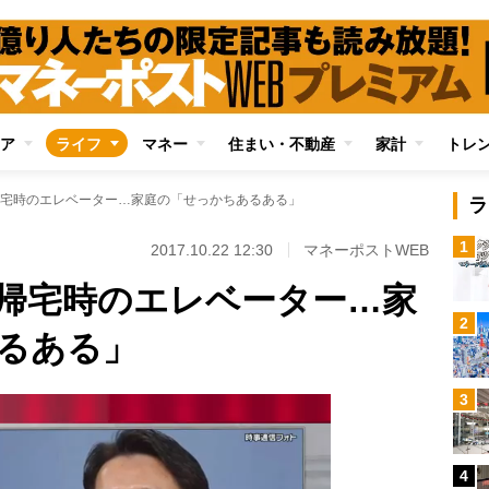
ア
ライフ
マネー
住まい・不動産
家計
トレ
宅時のエレベーター…家庭の「せっかちあるある」
ラ
1
2017.10.22 12:30
マネーポストWEB
帰宅時のエレベーター…家
2
るある」
3
4