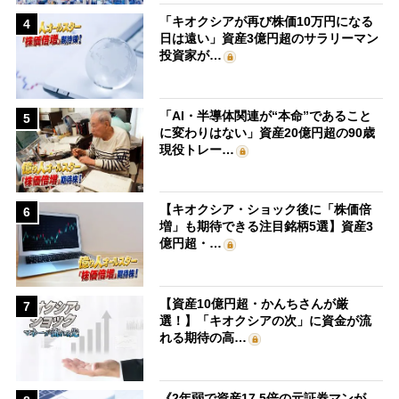
「キオクシアが再び株価10万円になる
4
日は遠い」資産3億円超のサラリーマン
投資家が…
「AI・半導体関連が“本命”であること
5
に変わりはない」資産20億円超の90歳
現役トレー…
【キオクシア・ショック後に「株価倍
6
増」も期待できる注目銘柄5選】資産3
億円超・…
【資産10億円超・かんちさんが厳
7
選！】「キオクシアの次」に資金が流
れる期待の高…
《2年弱で資産17.5倍の元証券マンが