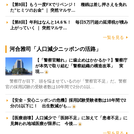
【第9回】もう一度FXでリベンジ！ 種銭は差し押さえを免れ
た”ヒミツのお金” ｜ 突然マルサ…
【第8回】年利はなんと14.6％！ 毎日5万円超の延滞税が積み
上がっていく ｜ 突然マルサ…
一覧を見る
河合雅司「人口減少ニッポンの活路」
【「警察官離れ」に歯止めはかかるか？】警察庁
が本気で取り組む「警察組織の構造改革」 実
現…
警察庁が目下、頭を悩ませているのが「警察官不足」だ。警察
官の採用試験の受験者数は10年間で2分の1以…
【安全・安心ニッポンの危機】採用試験受験者数は10年間で2
分の1以下に！ 出生数減がも…
【医療崩壊】人口減少で「医師不足」に加えて「患者不足」に
見舞われ地域医療が限界に 今後…
一覧を見る