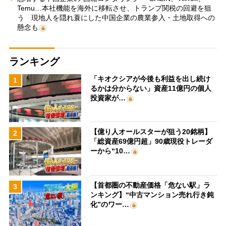
Temu…本社機能を海外に移転させ、トランプ関税の回避を狙
う 現地人を隠れ蓑にした中国企業の農業参入・土地取得への
懸念も
ランキング
「キオクシアが今後も利益を出し続け
1
るかは分からない」資産11億円の個人
投資家が…
【億り人オールスターが狙う20銘柄】
2
「総資産69億円超」90歳現役トレーダ
ーから“10…
【首都圏の不動産価格「危ない駅」ラ
3
ンキング】“中古マンション売れ行き鈍
化”のワー…