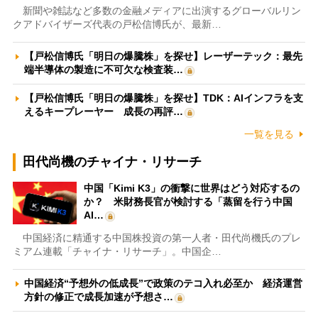
新聞や雑誌など多数の金融メディアに出演するグローバルリン
クアドバイザーズ代表の戸松信博氏が、最新…
【戸松信博氏「明日の爆騰株」を探せ】レーザーテック：最先
端半導体の製造に不可欠な検査装…
【戸松信博氏「明日の爆騰株」を探せ】TDK：AIインフラを支
えるキープレーヤー 成長の再評…
一覧を見る
田代尚機のチャイナ・リサーチ
中国「Kimi K3」の衝撃に世界はどう対応するの
か？ 米財務長官が検討する「蒸留を行う中国
AI…
中国経済に精通する中国株投資の第一人者・田代尚機氏のプレ
ミアム連載「チャイナ・リサーチ」。中国企…
中国経済“予想外の低成長”で政策のテコ入れ必至か 経済運営
方針の修正で成長加速が予想さ…