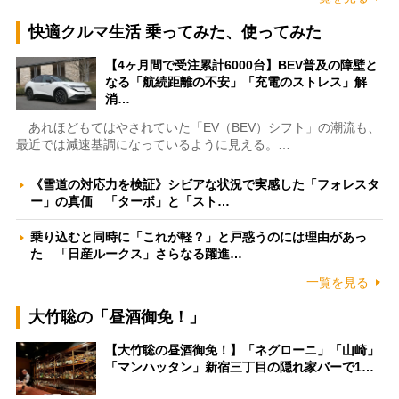
快適クルマ生活 乗ってみた、使ってみた
【4ヶ月間で受注累計6000台】BEV普及の障壁と
なる「航続距離の不安」「充電のストレス」解
消…
あれほどもてはやされていた「EV（BEV）シフト」の潮流も、
最近では減速基調になっているように見える。…
《雪道の対応力を検証》シビアな状況で実感した「フォレスタ
ー」の真価 「ターボ」と「スト…
乗り込むと同時に「これが軽？」と戸惑うのには理由があっ
た 「日産ルークス」さらなる躍進…
一覧を見る
大竹聡の「昼酒御免！」
【大竹聡の昼酒御免！】「ネグローニ」「山崎」
「マンハッタン」新宿三丁目の隠れ家バーで1…