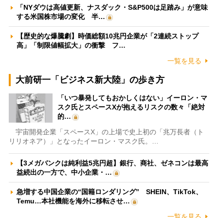
「NYダウは高値更新、ナスダック・S&P500は足踏み」が意味
する米国株市場の変化 半…
【歴史的な爆騰劇】時価総額10兆円企業が「2連続ストップ
高」「制限値幅拡大」の衝撃 フ…
一覧を見る
大前研一「ビジネス新大陸」の歩き方
「いつ暴発してもおかしくはない」イーロン・マ
スク氏とスペースXが抱えるリスクの数々「絶対
的…
宇宙開発企業「スペースX」の上場で史上初の「兆万長者（ト
リリオネア）」となったイーロン・マスク氏。…
【3メガバンクは純利益5兆円超】銀行、商社、ゼネコンは最高
益続出の一方で、中小企業・…
急増する中国企業の“国籍ロンダリング” SHEIN、TikTok、
Temu…本社機能を海外に移転させ…
一覧を見る