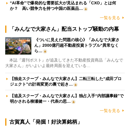
“AI革命”で爆発的な需要拡大が見込まれる「CXO」とは何
か？ 高い競争力を持つ中国の医薬品…
一覧を見る
「みんなで大家さん」配当ストップ騒動の内幕
《ついに見えた問題の核心》「みんなで大家さ
ん」2000億円超不動産投資トラブル“異常なく
ら…
本誌『週刊ポスト』が追及してきた不動産投資商品「みんなで
大家さん」がいよいよ最終局面を迎えている…
【独走スクープ・みんなで大家さん】二転三転した“成田プロ
ジェクト”の計画変更の裏で起き…
【追及スクープ・みんなで大家さん】独占入手“内部議事録”で
明かされる柳瀬健一・代表の思…
一覧を見る
古賀真人「発掘！好決算銘柄」