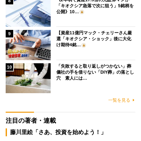
8
「キオクシア急落で次に狙う」5銘柄を
公開》10…
【資産11億円マック・チェリーさん厳
9
選「キオクシア・ショック」後に大化
け期待4銘…
「失敗すると取り返しがつかない」葬
10
儀社の手を借りない「DIY葬」の落とし
穴 素人には…
一覧を見る
注目の著者・連載
藤川里絵「さあ、投資を始めよう！」