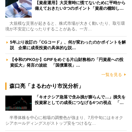
【資産運用】大災害時に慌てないために平時から
備えておきたい3つのポイント「資産の棚卸し…
大規模な災害が起きると、株式市場が大きく動いたり、取引環
境が不安定になったりすることがある。一方…
5年ぶり改訂の「CGコード」、何が変わったのかポイントを解
説 企業に成長投資の具体的な説…
【令和のPKOか】GPIFをめぐる片山財務相の「円資産への投
資拡大」発言の波紋 「国債重視」…
一覧を見る
森口亮「まるわかり市況分析」
「キオクシア急落で含み損が膨らんで…」損失を
投資家としての成長につなげる4つの視点 「…
半導体株を中心に相場の調整色が強まり、7月中旬にはキオク
シアホールディングスがストップ安をつけるな…