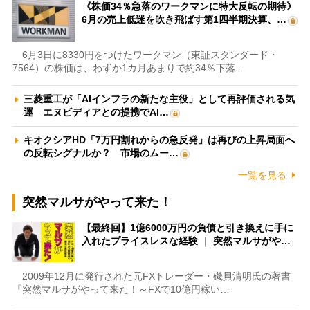
《株価34％急落のワークマンに特大反転の期待》
6月の売上低迷を吹き飛ばす第1四半期決算、…
6月3日に8330円をつけたワークマン（東証スタンダード・
7564）の株価は、わずか1カ月あまりで約34％下落…
三菱重工が「AIインフラの新たな主役」として再評価される気
運 エヌビディアとの提携でAI…
キオクシアHD「7万円割れからの急反発」は再びの上昇局面へ
の反転シグナルか？ 市場のムー…
一覧を見る
突然マルサがやって来た！
【最終回】1億6000万円の負債と引き換えに手に
入れたプライスレスな経験 ｜ 突然マルサがや…
2009年12月に発行された元FXトレーダー・磯貝清明氏の著書
『突然マルサがやって来た！～FXで10億円稼い…