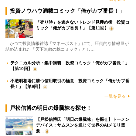
投資ノウハウ満載コミック「俺がカブ番長！」
「売り時」を逃さないトレンド見極め術 投資コ
ミック「俺がカブ番長！」【第11回】
かつて投資情報雑誌「マネーポスト」にて、圧倒的な情報量が
詰め込まれた「天下無敵の株コミック」とし…
テクニカル分析・集中講義 投資コミック「俺がカブ番長！」
【第10回】
不透明相場に勝つ信用取引の極意 投資コミック「俺がカブ番
長！」【第9回】
一覧を見る
戸松信博の明日の爆騰株を探せ！
【戸松信博氏「明日の爆騰株」を探せ】トーメン
デバイス：サムスンを通じて世界のAIメモリ需
要…