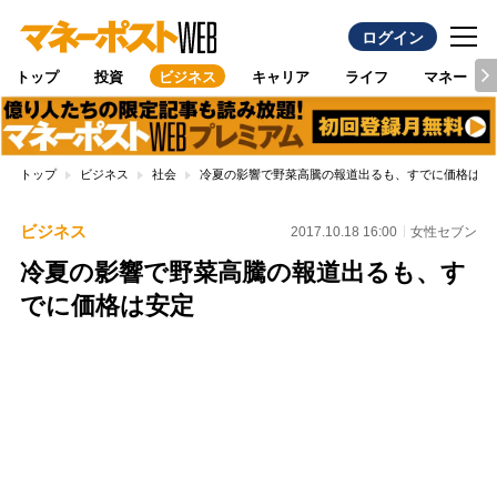
ログイン
トップ
投資
ビジネス
キャリア
ライフ
マネー
トップ
ビジネス
社会
冷夏の影響で野菜高騰の報道出るも、すでに価格は安
ビジネス
2017.10.18 16:00
女性セブン
冷夏の影響で野菜高騰の報道出るも、す
でに価格は安定
Loaded
:
87.48%
/
Unmute