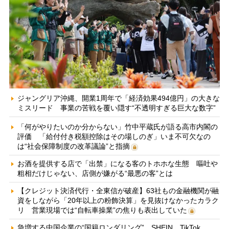
ジャングリア沖縄、開業1周年で「経済効果494億円」の大きな
ミスリード 事業の苦戦を覆い隠す“不透明すぎる巨大な数字”
「何がやりたいのか分からない」竹中平蔵氏が語る高市内閣の
評価 「給付付き税額控除はその場しのぎ」いま不可欠なの
は“社会保障制度の改革議論”と指摘
お酒を提供する店で「出禁」になる客のトホホな生態 嘔吐や
粗相だけじゃない、店側が嫌がる“最悪の客”とは
【クレジット決済代行・全東信が破産】63社もの金融機関が融
資をしながら「20年以上の粉飾決算」を見抜けなかったカラク
リ 営業現場では“自転車操業”の焦りも表出していた
急増する中国企業の“国籍ロンダリング” SHEIN、TikTok、