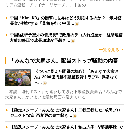
ミアム連載「チャイナ・リサーチ」。中国の…
中国「Kimi K3」の衝撃に世界はどう対応するのか？ 米財務
長官が検討する「蒸留を行う中国…
中国経済“予想外の低成長”で政策のテコ入れ必至か 経済運営
方針の修正で成長加速が予想さ…
一覧を見る
「みんなで大家さん」配当ストップ騒動の内幕
《ついに見えた問題の核心》「みんなで大家さ
ん」2000億円超不動産投資トラブル“異常なく
ら…
本誌『週刊ポスト』が追及してきた不動産投資商品「みんなで
大家さん」がいよいよ最終局面を迎えている…
【独走スクープ・みんなで大家さん】二転三転した“成田プロ
ジェクト”の計画変更の裏で起き…
【追及スクープ・みんなで大家さん】独占入手“内部議事録”で