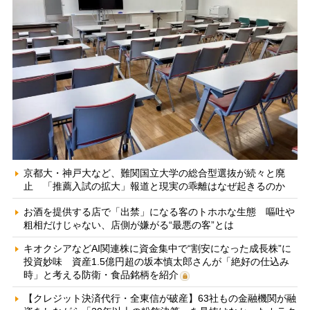
京都大・神戸大など、難関国立大学の総合型選抜が続々と廃
止 「推薦入試の拡大」報道と現実の乖離はなぜ起きるのか
お酒を提供する店で「出禁」になる客のトホホな生態 嘔吐や
粗相だけじゃない、店側が嫌がる“最悪の客”とは
キオクシアなどAI関連株に資金集中で“割安になった成長株”に
投資妙味 資産1.5億円超の坂本慎太郎さんが「絶好の仕込み
時」と考える防衛・食品銘柄を紹介
【クレジット決済代行・全東信が破産】63社もの金融機関が融