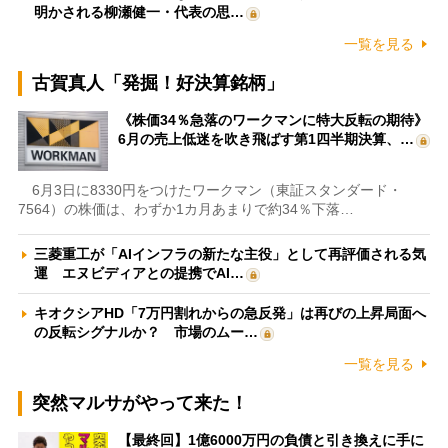
明かされる柳瀬健一・代表の思…
一覧を見る
古賀真人「発掘！好決算銘柄」
《株価34％急落のワークマンに特大反転の期待》
6月の売上低迷を吹き飛ばす第1四半期決算、…
6月3日に8330円をつけたワークマン（東証スタンダード・
7564）の株価は、わずか1カ月あまりで約34％下落…
三菱重工が「AIインフラの新たな主役」として再評価される気
運 エヌビディアとの提携でAI…
キオクシアHD「7万円割れからの急反発」は再びの上昇局面へ
の反転シグナルか？ 市場のムー…
一覧を見る
突然マルサがやって来た！
【最終回】1億6000万円の負債と引き換えに手に