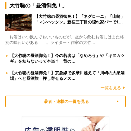
大竹聡の「昼酒御免！」
【大竹聡の昼酒御免！】「ネグローニ」「山崎」
「マンハッタン」新宿三丁目の隠れ家バーで1…
お酒はいつ飲んでもいいものだが、昼から飲むお酒にはまた格
別の味わいがある――。ライター・作家の大竹…
【大竹聡の昼酒御免！】今の若者は「なめろう」や「キヌカツ
ギ」を知らないって本当？ 昔の…
【大竹聡の昼酒御免！】京急線で多摩川越えて「川崎の大衆酒
場」へと昼酒旅 押し寄せるノス…
一覧を見る
著者・連載の一覧を見る