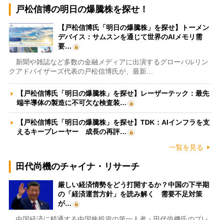
戸松信博の明日の爆騰株を探せ！
【戸松信博氏「明日の爆騰株」を探せ】トーメン
デバイス：サムスンを通じて世界のAIメモリ需
要…
新聞や雑誌など多数の金融メディアに出演するグローバルリン
クアドバイザーズ代表の戸松信博氏が、最新…
【戸松信博氏「明日の爆騰株」を探せ】レーザーテック：最先
端半導体の製造に不可欠な検査装…
【戸松信博氏「明日の爆騰株」を探せ】TDK：AIインフラを支
えるキープレーヤー 成長の再評…
一覧を見る
田代尚機のチャイナ・リサーチ
厳しい経済情勢をどう打開するか？中国の下半期
の「経済運営方針」を読み解く 需要不足対策
が…
中国経済に精通する中国株投資の第一人者・田代尚機氏のプレ