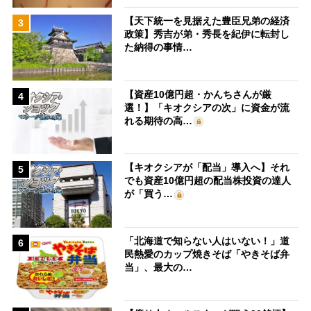
【天下統一を見据えた豊臣兄弟の経済
3
政策】秀吉が弟・秀長を紀伊に転封し
た納得の事情…
【資産10億円超・かんちさんが厳
4
選！】「キオクシアの次」に資金が流
れる期待の高…
【キオクシアが「配当」導入へ】それ
5
でも資産10億円超の配当株投資の達人
が「買う…
「北海道で知らない人はいない！」道
6
民熱愛のカップ焼きそば「やきそば弁
当」、最大の…