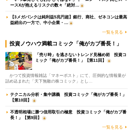
ースXが抱えるリスクの数々「絶対…
【3メガバンクは純利益5兆円超】銀行、商社、ゼネコンは最高
益続出の一方で、中小企業・…
一覧を見る
投資ノウハウ満載コミック「俺がカブ番長！」
「売り時」を逃さないトレンド見極め術 投資コ
ミック「俺がカブ番長！」【第11回】
かつて投資情報雑誌「マネーポスト」にて、圧倒的な情報量が
詰め込まれた「天下無敵の株コミック」とし…
テクニカル分析・集中講義 投資コミック「俺がカブ番長！」
【第10回】
不透明相場に勝つ信用取引の極意 投資コミック「俺がカブ番
長！」【第9回】
一覧を見る