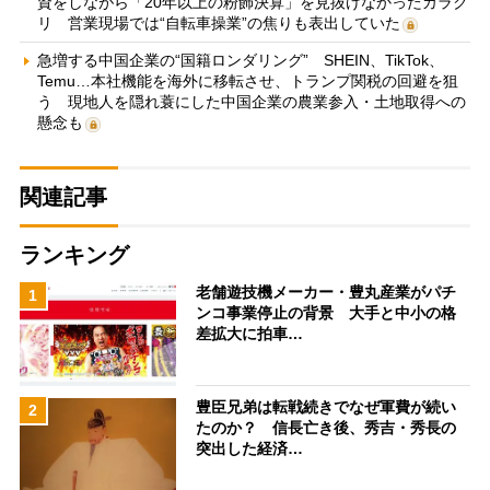
資をしながら「20年以上の粉飾決算」を見抜けなかったカラク
リ 営業現場では“自転車操業”の焦りも表出していた
急増する中国企業の“国籍ロンダリング” SHEIN、TikTok、
Temu…本社機能を海外に移転させ、トランプ関税の回避を狙
う 現地人を隠れ蓑にした中国企業の農業参入・土地取得への
懸念も
関連記事
ランキング
老舗遊技機メーカー・豊丸産業がパチ
1
ンコ事業停止の背景 大手と中小の格
差拡大に拍車…
豊臣兄弟は転戦続きでなぜ軍費が続い
2
たのか？ 信長亡き後、秀吉・秀長の
突出した経済…