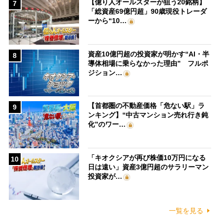
【億り人オールスターが狙う20銘柄】
7
「総資産69億円超」90歳現役トレーダ
ーから“10…
資産10億円超の投資家が明かす“AI・半
8
導体相場に乗らなかった理由” フルポ
ジション…
【首都圏の不動産価格「危ない駅」ラ
9
ンキング】“中古マンション売れ行き鈍
化”のワー…
「キオクシアが再び株価10万円になる
10
日は遠い」資産3億円超のサラリーマン
投資家が…
一覧を見る