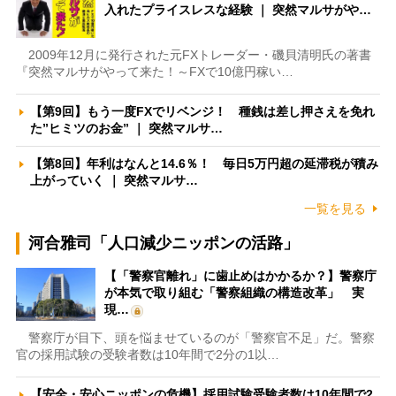
入れたプライスレスな経験 ｜ 突然マルサがや…
2009年12月に発行された元FXトレーダー・磯貝清明氏の著書
『突然マルサがやって来た！～FXで10億円稼い…
【第9回】もう一度FXでリベンジ！ 種銭は差し押さえを免れ
た”ヒミツのお金” ｜ 突然マルサ…
【第8回】年利はなんと14.6％！ 毎日5万円超の延滞税が積み
上がっていく ｜ 突然マルサ…
一覧を見る
河合雅司「人口減少ニッポンの活路」
【「警察官離れ」に歯止めはかかるか？】警察庁
が本気で取り組む「警察組織の構造改革」 実
現…
警察庁が目下、頭を悩ませているのが「警察官不足」だ。警察
官の採用試験の受験者数は10年間で2分の1以…
【安全・安心ニッポンの危機】採用試験受験者数は10年間で2