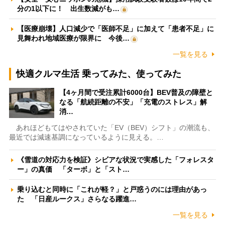
分の1以下に！ 出生数減がも…
【医療崩壊】人口減少で「医師不足」に加えて「患者不足」に
見舞われ地域医療が限界に 今後…
一覧を見る
快適クルマ生活 乗ってみた、使ってみた
【4ヶ月間で受注累計6000台】BEV普及の障壁と
なる「航続距離の不安」「充電のストレス」解
消…
あれほどもてはやされていた「EV（BEV）シフト」の潮流も、
最近では減速基調になっているように見える。…
《雪道の対応力を検証》シビアな状況で実感した「フォレスタ
ー」の真価 「ターボ」と「スト…
乗り込むと同時に「これが軽？」と戸惑うのには理由があっ
た 「日産ルークス」さらなる躍進…
一覧を見る