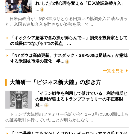
れ”した市場心理を変える「日米協調為替介入」
…
日米両政府が、約28年ぶりとなる円買いの協調介入に踏み切っ
た。米国も追加介入を辞さない姿勢を示して…
「キオクシア急落で含み損が膨らんで…」損失を投資家として
の成長につなげる4つの視点 …
「NYダウは高値更新、ナスダック・S&P500は足踏み」が意味
する米国株市場の変化 半…
一覧を見る
大前研一「ビジネス新大陸」の歩き方
「イラン戦争を利用して儲けている」利益相反と
の批判が強まるトランプファミリーの不正蓄財
疑…
トランプ大統領のファミリー信託が今年1～3月に3000回以上も
の証券取引を行っていたことが明らかになり…
「いつ暴発してもおかしくはない」イーロン・マスク氏とスペ