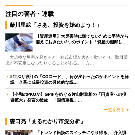
注目の著者・連載
藤川里絵「さあ、投資を始めよう！」
【資産運用】大災害時に慌てないために平時から
備えておきたい3つのポイント「資産の棚卸し…
大規模な災害が起きると、株式市場が大きく動いたり、取引環
境が不安定になったりすることがある。一方…
5年ぶり改訂の「CGコード」、何が変わったのかポイントを解
説 企業に成長投資の具体的な説…
【令和のPKOか】GPIFをめぐる片山財務相の「円資産への投
資拡大」発言の波紋 「国債重視」…
一覧を見る
森口亮「まるわかり市況分析」
「トレンド転換のスイッチになり得る」“介入慣