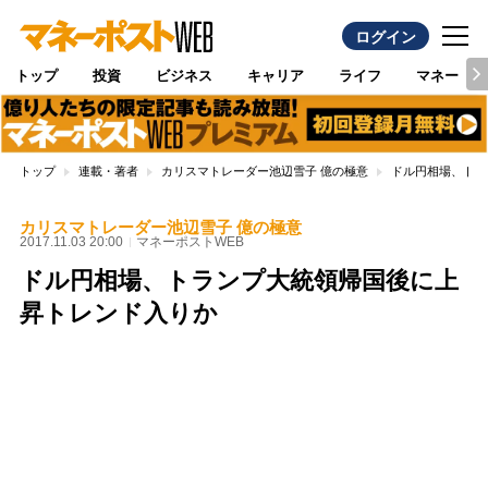
ログイン
トップ
投資
ビジネス
キャリア
ライフ
マネー
トップ
連載・著者
カリスマトレーダー池辺雪子 億の極意
ドル円相場、トラ
カリスマトレーダー池辺雪子 億の極意
2017.11.03 20:00
マネーポストWEB
ドル円相場、トランプ大統領帰国後に上
昇トレンド入りか
Loaded
:
100.00%
/
Unmute