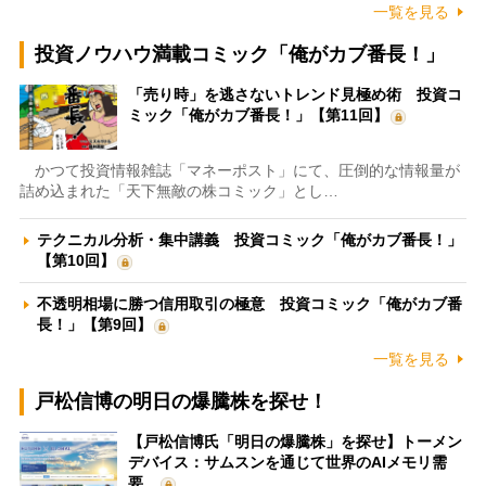
一覧を見る
投資ノウハウ満載コミック「俺がカブ番長！」
「売り時」を逃さないトレンド見極め術 投資コ
ミック「俺がカブ番長！」【第11回】
かつて投資情報雑誌「マネーポスト」にて、圧倒的な情報量が
詰め込まれた「天下無敵の株コミック」とし…
テクニカル分析・集中講義 投資コミック「俺がカブ番長！」
【第10回】
不透明相場に勝つ信用取引の極意 投資コミック「俺がカブ番
長！」【第9回】
一覧を見る
戸松信博の明日の爆騰株を探せ！
【戸松信博氏「明日の爆騰株」を探せ】トーメン
デバイス：サムスンを通じて世界のAIメモリ需
要…