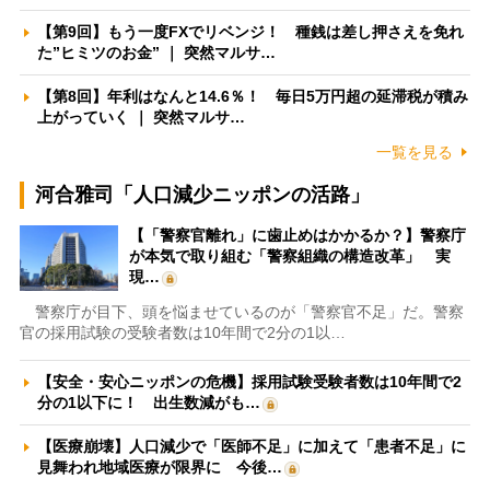
【第9回】もう一度FXでリベンジ！ 種銭は差し押さえを免れ
た”ヒミツのお金” ｜ 突然マルサ…
【第8回】年利はなんと14.6％！ 毎日5万円超の延滞税が積み
上がっていく ｜ 突然マルサ…
一覧を見る
河合雅司「人口減少ニッポンの活路」
【「警察官離れ」に歯止めはかかるか？】警察庁
が本気で取り組む「警察組織の構造改革」 実
現…
警察庁が目下、頭を悩ませているのが「警察官不足」だ。警察
官の採用試験の受験者数は10年間で2分の1以…
【安全・安心ニッポンの危機】採用試験受験者数は10年間で2
分の1以下に！ 出生数減がも…
【医療崩壊】人口減少で「医師不足」に加えて「患者不足」に
見舞われ地域医療が限界に 今後…