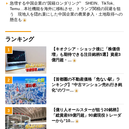
急増する中国企業の“国籍ロンダリング” SHEIN、TikTok、
Temu…本社機能を海外に移転させ、トランプ関税の回避を狙
う 現地人を隠れ蓑にした中国企業の農業参入・土地取得への
懸念も
ランキング
【キオクシア・ショック後に「株価倍
1
増」も期待できる注目銘柄5選】資産3
億円超・…
【首都圏の不動産価格「危ない駅」ラ
2
ンキング】“中古マンション売れ行き鈍
化”のワー…
【億り人オールスターが狙う20銘柄】
3
「総資産69億円超」90歳現役トレーダ
ーから“10…