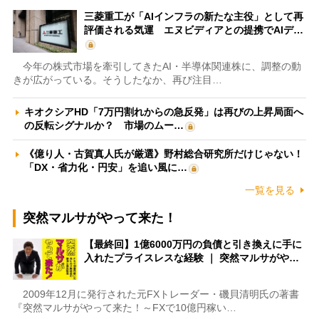
三菱重工が「AIインフラの新たな主役」として再
評価される気運 エヌビディアとの提携でAIデ…
今年の株式市場を牽引してきたAI・半導体関連株に、調整の動
きが広がっている。そうしたなか、再び注目…
キオクシアHD「7万円割れからの急反発」は再びの上昇局面へ
の反転シグナルか？ 市場のムー…
《億り人・古賀真人氏が厳選》野村総合研究所だけじゃない！
「DX・省力化・円安」を追い風に…
一覧を見る
突然マルサがやって来た！
【最終回】1億6000万円の負債と引き換えに手に
入れたプライスレスな経験 ｜ 突然マルサがや…
2009年12月に発行された元FXトレーダー・磯貝清明氏の著書
『突然マルサがやって来た！～FXで10億円稼い…