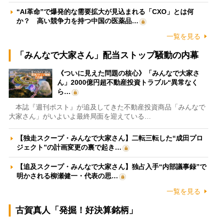
“AI革命”で爆発的な需要拡大が見込まれる「CXO」とは何
か？ 高い競争力を持つ中国の医薬品…
一覧を見る
「みんなで大家さん」配当ストップ騒動の内幕
《ついに見えた問題の核心》「みんなで大家さ
ん」2000億円超不動産投資トラブル“異常なく
ら…
本誌『週刊ポスト』が追及してきた不動産投資商品「みんなで
大家さん」がいよいよ最終局面を迎えている…
【独走スクープ・みんなで大家さん】二転三転した“成田プロ
ジェクト”の計画変更の裏で起き…
【追及スクープ・みんなで大家さん】独占入手“内部議事録”で
明かされる柳瀬健一・代表の思…
一覧を見る
古賀真人「発掘！好決算銘柄」