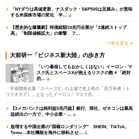
「NYダウは高値更新、ナスダック・S&P500は足踏み」が意味
する米国株市場の変化 半…
【歴史的な爆騰劇】時価総額10兆円企業が「2連続ストップ
高」「制限値幅拡大」の衝撃 フ…
一覧を見る
大前研一「ビジネス新大陸」の歩き方
「いつ暴発してもおかしくはない」イーロン・マ
スク氏とスペースXが抱えるリスクの数々「絶対
的…
宇宙開発企業「スペースX」の上場で史上初の「兆万長者（ト
リリオネア）」となったイーロン・マスク氏。…
【3メガバンクは純利益5兆円超】銀行、商社、ゼネコンは最高
益続出の一方で、中小企業・…
急増する中国企業の“国籍ロンダリング” SHEIN、TikTok、
Temu…本社機能を海外に移転させ…