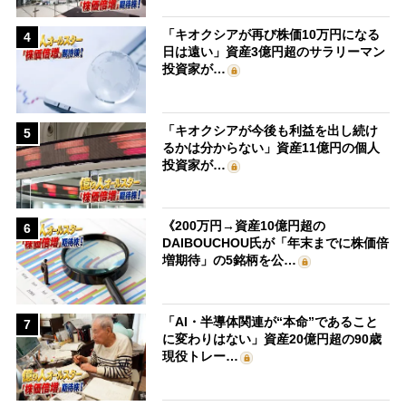
「キオクシアが再び株価10万円になる
4
日は遠い」資産3億円超のサラリーマン
投資家が…
「キオクシアが今後も利益を出し続け
5
るかは分からない」資産11億円の個人
投資家が…
《200万円→資産10億円超の
6
DAIBOUCHOU氏が「年末までに株価倍
増期待」の5銘柄を公…
「AI・半導体関連が“本命”であること
7
に変わりはない」資産20億円超の90歳
現役トレー…