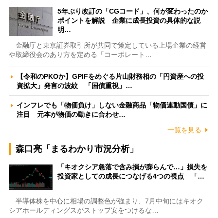
5年ぶり改訂の「CGコード」、何が変わったのか
ポイントを解説 企業に成長投資の具体的な説
明…
金融庁と東京証券取引所が共同で策定している上場企業の経営
や取締役会のあり方を定める「コーポレート…
【令和のPKOか】GPIFをめぐる片山財務相の「円資産への投
資拡大」発言の波紋 「国債重視」…
インフレでも「物価負け」しない金融商品「物価連動国債」に
注目 元本が物価の動きに合わせ…
一覧を見る
森口亮「まるわかり市況分析」
「キオクシア急落で含み損が膨らんで…」損失を
投資家としての成長につなげる4つの視点 「…
半導体株を中心に相場の調整色が強まり、7月中旬にはキオク
シアホールディングスがストップ安をつけるな…