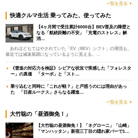
一覧を見る
快適クルマ生活 乗ってみた、使ってみた
【4ヶ月間で受注累計6000台】BEV普及の障壁と
なる「航続距離の不安」「充電のストレス」解
消…
あれほどもてはやされていた「EV（BEV）シフト」の潮流も、
最近では減速基調になっているように見える。…
《雪道の対応力を検証》シビアな状況で実感した「フォレスタ
ー」の真価 「ターボ」と「スト…
乗り込むと同時に「これが軽？」と戸惑うのには理由があっ
た 「日産ルークス」さらなる躍進…
一覧を見る
大竹聡の「昼酒御免！」
【大竹聡の昼酒御免！】「ネグローニ」「山崎」
「マンハッタン」新宿三丁目の隠れ家バーで1…