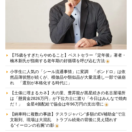
【75歳をすぎたらやめること】ベストセラー『定年後』著者・
楠木新氏が指南する老年期の好循環を呼び込む方法
小学生に人気の「シール流通事情」に変調 「ボンドロ」は依
然品薄状態が続くが、模倣品や類似品が大量流通し一部で値崩
れ 「選別が本格化する時代に」
【土俵に埋まるカネ】大の里、豊昇龍が黒星続きの名古屋場所
は「懸賞金2826万円」が下位力士に渡り「今日はみんなで焼肉
だ！」 金星4個配給で協会は年96万円の支出増に
【納車時に複数の事故】テスラジャパン“多額のEV補助金”で注
文殺到、現場は大混乱 トラブル続発の背後に見え隠れす
る“イーロンの右腕”の影