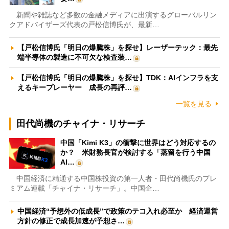
新聞や雑誌など多数の金融メディアに出演するグローバルリン
クアドバイザーズ代表の戸松信博氏が、最新…
【戸松信博氏「明日の爆騰株」を探せ】レーザーテック：最先
端半導体の製造に不可欠な検査装…
【戸松信博氏「明日の爆騰株」を探せ】TDK：AIインフラを支
えるキープレーヤー 成長の再評…
一覧を見る
田代尚機のチャイナ・リサーチ
中国「Kimi K3」の衝撃に世界はどう対応するの
か？ 米財務長官が検討する「蒸留を行う中国
AI…
中国経済に精通する中国株投資の第一人者・田代尚機氏のプレ
ミアム連載「チャイナ・リサーチ」。中国企…
中国経済“予想外の低成長”で政策のテコ入れ必至か 経済運営
方針の修正で成長加速が予想さ…