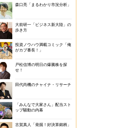
森口亮「まるわかり市況分析」
大前研一「ビジネス新大陸」の
歩き方
投資ノウハウ満載コミック「俺
がカブ番長！」
戸松信博の明日の爆騰株を探
せ！
田代尚機のチャイナ・リサーチ
「みんなで大家さん」配当スト
ップ騒動の内幕
古賀真人「発掘！好決算銘柄」