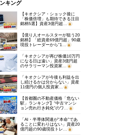
ンキング
【キオクシア・ショック後に
「株価倍増」も期待できる注目
銘柄5選】資産3億円超…
【億り人オールスターが狙う20
銘柄】「総資産69億円超」90歳
現役トレーダーから“1…
「キオクシアが再び株価10万円
になる日は遠い」資産3億円超
のサラリーマン投資家…
「キオクシアが今後も利益を出
し続けるかは分からない」資産
11億円の個人投資家…
【首都圏の不動産価格「危ない
駅」ランキング】“中古マンシ
ョン売れ行き鈍化”のワ…
「AI・半導体関連が“本命”であ
ることに変わりはない」資産20
億円超の90歳現役トレ…