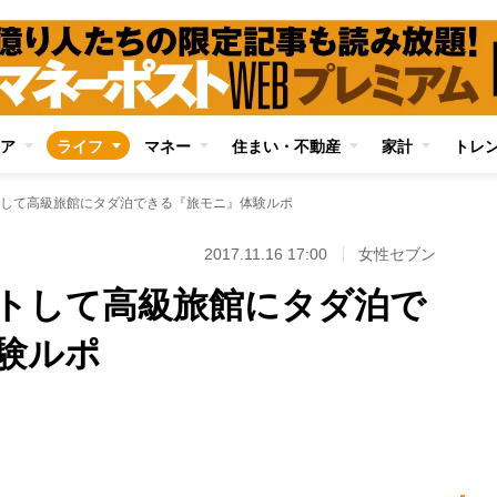
ア
ライフ
マネー
住まい・不動産
家計
トレ
して高級旅館にタダ泊できる『旅モニ』体験ルポ
2017.11.16 17:00
女性セブン
トして高級旅館にタダ泊で
験ルポ