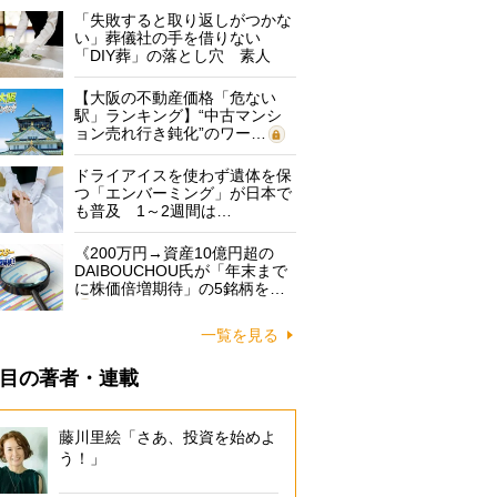
「失敗すると取り返しがつかな
い」葬儀社の手を借りない
「DIY葬」の落とし穴 素人
に…
【大阪の不動産価格「危ない
駅」ランキング】“中古マンシ
ョン売れ行き鈍化”のワー…
ドライアイスを使わず遺体を保
つ「エンバーミング」が日本で
も普及 1～2週間は…
《200万円→資産10億円超の
DAIBOUCHOU氏が「年末まで
に株価倍増期待」の5銘柄を…
一覧を見る
目の著者・連載
藤川里絵「さあ、投資を始めよ
う！」