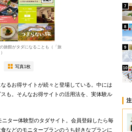
7
8
上の旅館がタダになることも（「旅
9
り）
写真1枚
10
なるお得サイトが続々と登場している。中には
ビスも。そんなお得サイトの活用法を、実体験ル
注
モニター体験型のタダサイト。会員登録したら毎
飲食などのモニタープランのうち好きなプランに