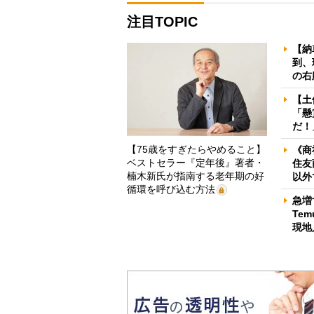
注目TOPIC
【納
到、
の右
【土
「懸
だ！
【75歳をすぎたらやめること】
《商
ベストセラー『定年後』著者・
住友
楠木新氏が指南する老年期の好
以外
循環を呼び込む方法
急増
Te
現地