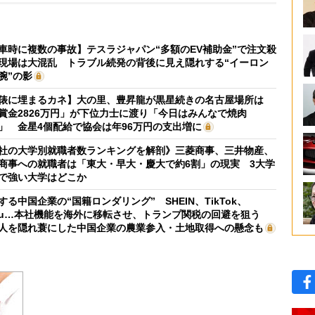
車時に複数の事故】テスラジャパン“多額のEV補助金”で注文殺
現場は大混乱 トラブル続発の背後に見え隠れする“イーロン
腕”の影
俵に埋まるカネ】大の里、豊昇龍が黒星続きの名古屋場所は
賞金2826万円」が下位力士に渡り「今日はみんなで焼肉
」 金星4個配給で協会は年96万円の支出増に
社の大学別就職者数ランキングを解剖》三菱商事、三井物産、
商事への就職者は「東大・早大・慶大で約6割」の現実 3大学
で強い大学はどこか
する中国企業の“国籍ロンダリング” SHEIN、TikTok、
mu…本社機能を海外に移転させ、トランプ関税の回避を狙う
人を隠れ蓑にした中国企業の農業参入・土地取得への懸念も