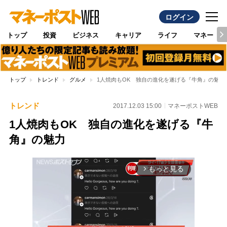
ログイン
トップ
投資
ビジネス
キャリア
ライフ
マネー
トップ
トレンド
グルメ
1人焼肉もOK 独自の進化を遂げる『牛角』の魅力
トレンド
2017.12.03 15:00
マネーポストWEB
1人焼肉もOK 独自の進化を遂げる『牛
角』の魅力
もっと見る
arrow_forward_ios