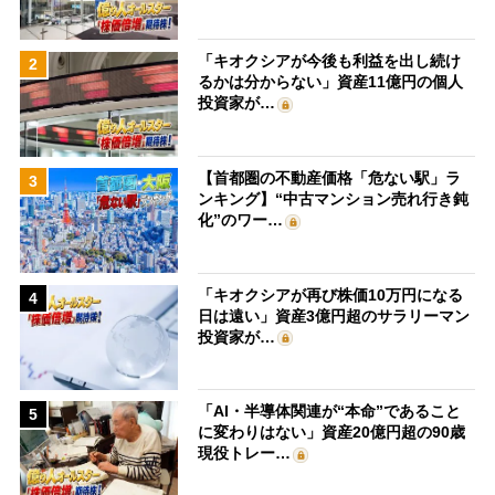
「キオクシアが今後も利益を出し続け
2
るかは分からない」資産11億円の個人
投資家が…
【首都圏の不動産価格「危ない駅」ラ
3
ンキング】“中古マンション売れ行き鈍
化”のワー…
「キオクシアが再び株価10万円になる
4
日は遠い」資産3億円超のサラリーマン
投資家が…
「AI・半導体関連が“本命”であること
5
に変わりはない」資産20億円超の90歳
現役トレー…