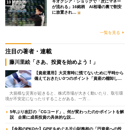
キオクシア・ショックで「次にマネー
10
が流れる」16銘柄 AI相場の裏で割安
に放置され…
一覧を見る
注目の著者・連載
藤川里絵「さあ、投資を始めよう！」
【資産運用】大災害時に慌てないために平時から
備えておきたい3つのポイント「資産の棚卸し…
大規模な災害が起きると、株式市場が大きく動いたり、取引環
境が不安定になったりすることがある。一方…
5年ぶり改訂の「CGコード」、何が変わったのかポイントを解
説 企業に成長投資の具体的な説…
【令和のPKOか】GPIFをめぐる片山財務相の「円資産への投