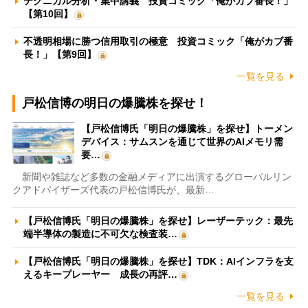
テクニカル分析・集中講義 投資コミック「俺がカブ番長！」
【第10回】
不透明相場に勝つ信用取引の極意 投資コミック「俺がカブ番
長！」【第9回】
一覧を見る
戸松信博の明日の爆騰株を探せ！
【戸松信博氏「明日の爆騰株」を探せ】トーメン
デバイス：サムスンを通じて世界のAIメモリ需
要…
新聞や雑誌など多数の金融メディアに出演するグローバルリン
クアドバイザーズ代表の戸松信博氏が、最新…
【戸松信博氏「明日の爆騰株」を探せ】レーザーテック：最先
端半導体の製造に不可欠な検査装…
【戸松信博氏「明日の爆騰株」を探せ】TDK：AIインフラを支
えるキープレーヤー 成長の再評…
一覧を見る