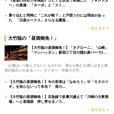
《雪道の対応力を検証》シビアな状況で実感した「フォレスタ
ー」の真価 「ターボ」と「スト…
乗り込むと同時に「これが軽？」と戸惑うのには理由があっ
た 「日産ルークス」さらなる躍進…
一覧を見る
大竹聡の「昼酒御免！」
【大竹聡の昼酒御免！】「ネグローニ」「山崎」
「マンハッタン」新宿三丁目の隠れ家バーで1…
お酒はいつ飲んでもいいものだが、昼から飲むお酒にはまた格
別の味わいがある――。ライター・作家の大竹…
【大竹聡の昼酒御免！】今の若者は「なめろう」や「キヌカツ
ギ」を知らないって本当？ 昔の…
【大竹聡の昼酒御免！】京急線で多摩川越えて「川崎の大衆酒
場」へと昼酒旅 押し寄せるノス…
一覧を見る