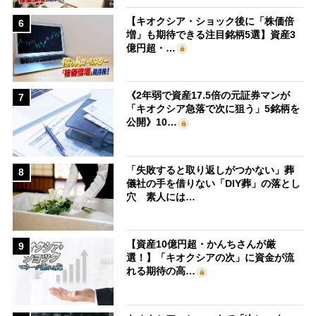
【キオクシア・ショック後に「株価倍
6
増」も期待できる注目銘柄5選】資産3
億円超・…
《2年弱で資産17.5倍の元証券マンが
7
「キオクシア急落で次に狙う」5銘柄を
公開》10…
「失敗すると取り返しがつかない」葬
8
儀社の手を借りない「DIY葬」の落とし
穴 素人には…
【資産10億円超・かんちさんが厳
9
選！】「キオクシアの次」に資金が流
れる期待の高…