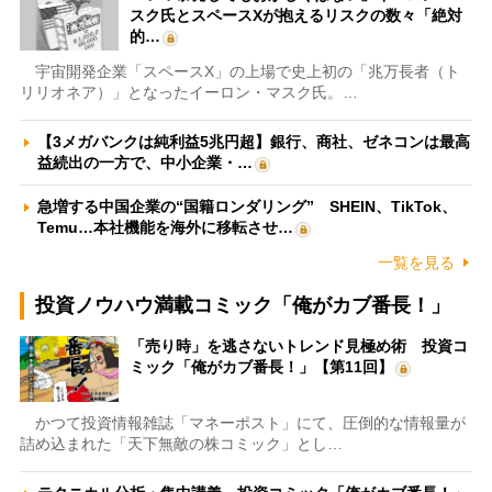
スク氏とスペースXが抱えるリスクの数々「絶対
的…
宇宙開発企業「スペースX」の上場で史上初の「兆万長者（ト
リリオネア）」となったイーロン・マスク氏。…
【3メガバンクは純利益5兆円超】銀行、商社、ゼネコンは最高
益続出の一方で、中小企業・…
急増する中国企業の“国籍ロンダリング” SHEIN、TikTok、
Temu…本社機能を海外に移転させ…
一覧を見る
投資ノウハウ満載コミック「俺がカブ番長！」
「売り時」を逃さないトレンド見極め術 投資コ
ミック「俺がカブ番長！」【第11回】
かつて投資情報雑誌「マネーポスト」にて、圧倒的な情報量が
詰め込まれた「天下無敵の株コミック」とし…