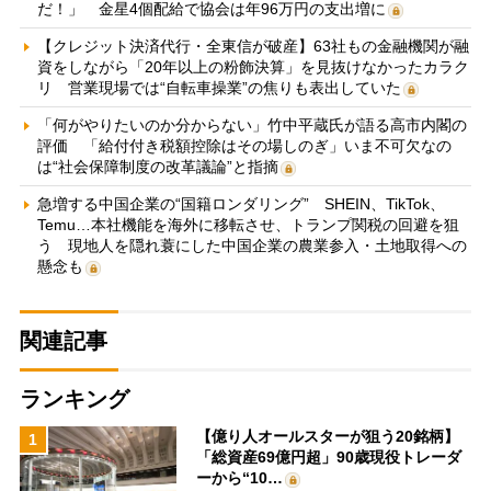
だ！」 金星4個配給で協会は年96万円の支出増に
【クレジット決済代行・全東信が破産】63社もの金融機関が融
資をしながら「20年以上の粉飾決算」を見抜けなかったカラク
リ 営業現場では“自転車操業”の焦りも表出していた
「何がやりたいのか分からない」竹中平蔵氏が語る高市内閣の
評価 「給付付き税額控除はその場しのぎ」いま不可欠なの
は“社会保障制度の改革議論”と指摘
急増する中国企業の“国籍ロンダリング” SHEIN、TikTok、
Temu…本社機能を海外に移転させ、トランプ関税の回避を狙
う 現地人を隠れ蓑にした中国企業の農業参入・土地取得への
懸念も
関連記事
ランキング
【億り人オールスターが狙う20銘柄】
1
「総資産69億円超」90歳現役トレーダ
ーから“10…