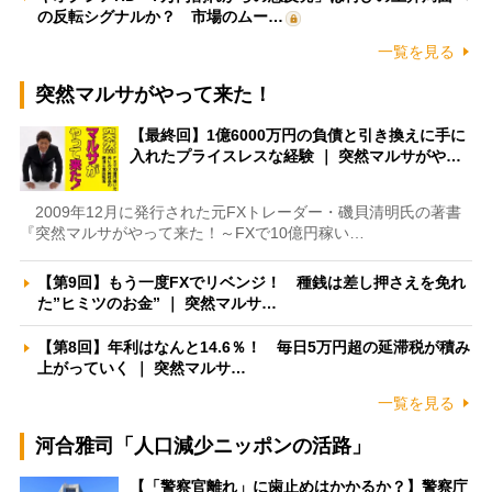
の反転シグナルか？ 市場のムー…
一覧を見る
突然マルサがやって来た！
【最終回】1億6000万円の負債と引き換えに手に
入れたプライスレスな経験 ｜ 突然マルサがや…
2009年12月に発行された元FXトレーダー・磯貝清明氏の著書
『突然マルサがやって来た！～FXで10億円稼い…
【第9回】もう一度FXでリベンジ！ 種銭は差し押さえを免れ
た”ヒミツのお金” ｜ 突然マルサ…
【第8回】年利はなんと14.6％！ 毎日5万円超の延滞税が積み
上がっていく ｜ 突然マルサ…
一覧を見る
河合雅司「人口減少ニッポンの活路」
【「警察官離れ」に歯止めはかかるか？】警察庁