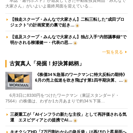
本誌『週刊ポスト』が追及してきた不動産投資商品「みんなで
大家さん」がいよいよ最終局面を迎えている…
【独走スクープ・みんなで大家さん】二転三転した“成田プロ
ジェクト”の計画変更の裏で起き…
【追及スクープ・みんなで大家さん】独占入手“内部議事録”で
明かされる柳瀬健一・代表の思…
一覧を見る
古賀真人「発掘！好決算銘柄」
《株価34％急落のワークマンに特大反転の期待》
6月の売上低迷を吹き飛ばす第1四半期決算、…
6月3日に8330円をつけたワークマン（東証スタンダード・
7564）の株価は、わずか1カ月あまりで約34％下落…
三菱重工が「AIインフラの新たな主役」として再評価される気
運 エヌビディアとの提携でAI…
キオクシアHD「7万円割れからの急反発」は再びの上昇局面へ