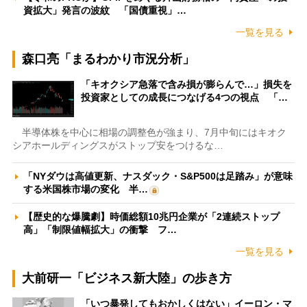
資拡大」発言の波紋 「国債重視」…
一覧を見る
森口亮「まるわかり市況分析」
「キオクシア急落で含み損が膨らんで…」損失を
投資家としての成長につなげる4つの視点 「…
半導体株を中心に相場の調整色が強まり、7月中旬にはキオク
シアホールディングスがストップ安をつけるな…
「NYダウは高値更新、ナスダック・S&P500は足踏み」が意味
する米国株市場の変化 半…
【歴史的な爆騰劇】時価総額10兆円企業が「2連続ストップ
高」「制限値幅拡大」の衝撃 フ…
一覧を見る
大前研一「ビジネス新大陸」の歩き方
「いつ暴発してもおかしくはない」イーロン・マ