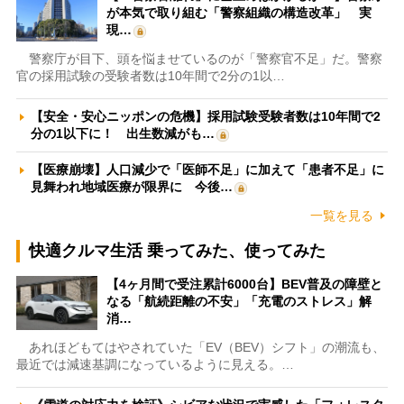
が本気で取り組む「警察組織の構造改革」 実
現…
警察庁が目下、頭を悩ませているのが「警察官不足」だ。警察
官の採用試験の受験者数は10年間で2分の1以…
【安全・安心ニッポンの危機】採用試験受験者数は10年間で2
分の1以下に！ 出生数減がも…
【医療崩壊】人口減少で「医師不足」に加えて「患者不足」に
見舞われ地域医療が限界に 今後…
一覧を見る
快適クルマ生活 乗ってみた、使ってみた
【4ヶ月間で受注累計6000台】BEV普及の障壁と
なる「航続距離の不安」「充電のストレス」解
消…
あれほどもてはやされていた「EV（BEV）シフト」の潮流も、
最近では減速基調になっているように見える。…