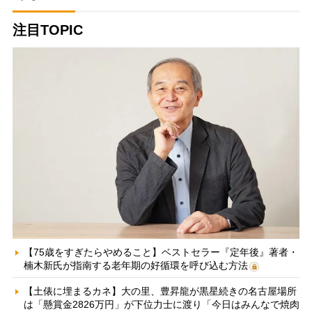
注目TOPIC
【75歳をすぎたらやめること】ベストセラー『定年後』著者・
楠木新氏が指南する老年期の好循環を呼び込む方法
【土俵に埋まるカネ】大の里、豊昇龍が黒星続きの名古屋場所
は「懸賞金2826万円」が下位力士に渡り「今日はみんなで焼肉