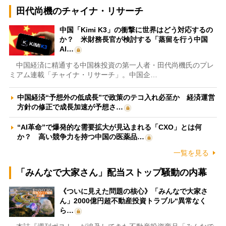
田代尚機のチャイナ・リサーチ
中国「Kimi K3」の衝撃に世界はどう対応するの
か？ 米財務長官が検討する「蒸留を行う中国
AI…
中国経済に精通する中国株投資の第一人者・田代尚機氏のプレ
ミアム連載「チャイナ・リサーチ」。中国企…
中国経済“予想外の低成長”で政策のテコ入れ必至か 経済運営
方針の修正で成長加速が予想さ…
“AI革命”で爆発的な需要拡大が見込まれる「CXO」とは何
か？ 高い競争力を持つ中国の医薬品…
一覧を見る
「みんなで大家さん」配当ストップ騒動の内幕
《ついに見えた問題の核心》「みんなで大家さ
ん」2000億円超不動産投資トラブル“異常なく
ら…