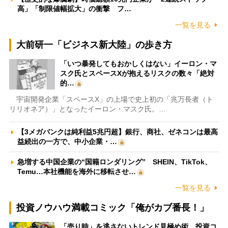
高」「制限値幅拡大」の衝撃 フ…
一覧を見る
大前研一「ビジネス新大陸」の歩き方
「いつ暴発してもおかしくはない」イーロン・マ
スク氏とスペースXが抱えるリスクの数々「絶対
的…
宇宙開発企業「スペースX」の上場で史上初の「兆万長者（ト
リリオネア）」となったイーロン・マスク氏。…
【3メガバンクは純利益5兆円超】銀行、商社、ゼネコンは最高
益続出の一方で、中小企業・…
急増する中国企業の“国籍ロンダリング” SHEIN、TikTok、
Temu…本社機能を海外に移転させ…
一覧を見る
投資ノウハウ満載コミック「俺がカブ番長！」
「売り時」を逃さないトレンド見極め術 投資コ