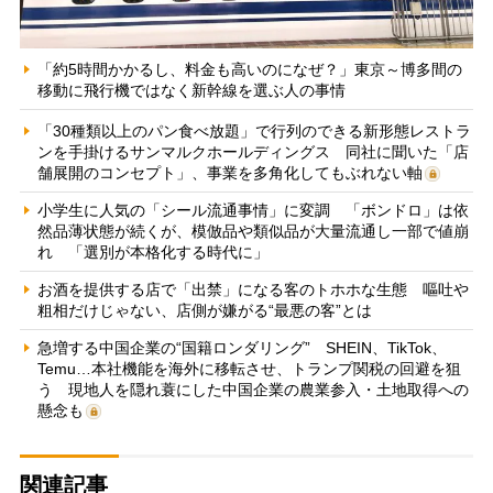
「約5時間かかるし、料金も高いのになぜ？」東京～博多間の
移動に飛行機ではなく新幹線を選ぶ人の事情
「30種類以上のパン食べ放題」で行列のできる新形態レストラ
ンを手掛けるサンマルクホールディングス 同社に聞いた「店
舗展開のコンセプト」、事業を多角化してもぶれない軸
小学生に人気の「シール流通事情」に変調 「ボンドロ」は依
然品薄状態が続くが、模倣品や類似品が大量流通し一部で値崩
れ 「選別が本格化する時代に」
お酒を提供する店で「出禁」になる客のトホホな生態 嘔吐や
粗相だけじゃない、店側が嫌がる“最悪の客”とは
急増する中国企業の“国籍ロンダリング” SHEIN、TikTok、
Temu…本社機能を海外に移転させ、トランプ関税の回避を狙
う 現地人を隠れ蓑にした中国企業の農業参入・土地取得への
懸念も
関連記事