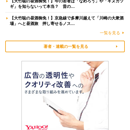
【大竹聡の昼酒御免！】今の若者は「なめろう」や「キヌカツ
ギ」を知らないって本当？ 昔の…
【大竹聡の昼酒御免！】京急線で多摩川越えて「川崎の大衆酒
場」へと昼酒旅 押し寄せるノス…
一覧を見る
著者・連載の一覧を見る