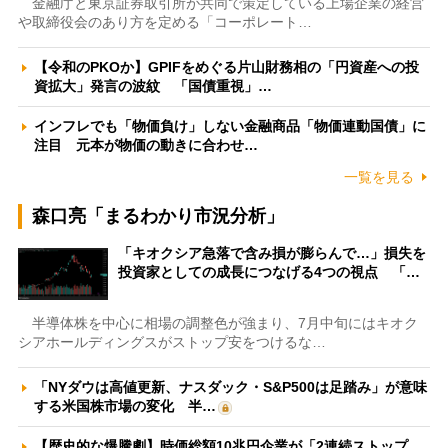
金融庁と東京証券取引所が共同で策定している上場企業の経営
や取締役会のあり方を定める「コーポレート…
【令和のPKOか】GPIFをめぐる片山財務相の「円資産への投
資拡大」発言の波紋 「国債重視」…
インフレでも「物価負け」しない金融商品「物価連動国債」に
注目 元本が物価の動きに合わせ…
一覧を見る
森口亮「まるわかり市況分析」
「キオクシア急落で含み損が膨らんで…」損失を
投資家としての成長につなげる4つの視点 「…
半導体株を中心に相場の調整色が強まり、7月中旬にはキオク
シアホールディングスがストップ安をつけるな…
「NYダウは高値更新、ナスダック・S&P500は足踏み」が意味
する米国株市場の変化 半…
【歴史的な爆騰劇】時価総額10兆円企業が「2連続ストップ