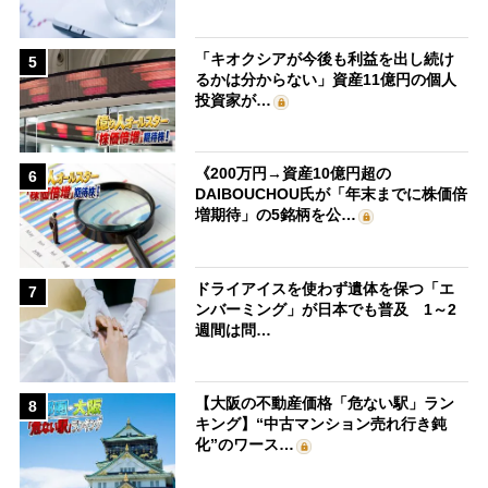
「キオクシアが今後も利益を出し続け
5
るかは分からない」資産11億円の個人
投資家が…
《200万円→資産10億円超の
6
DAIBOUCHOU氏が「年末までに株価倍
増期待」の5銘柄を公…
ドライアイスを使わず遺体を保つ「エ
7
ンバーミング」が日本でも普及 1～2
週間は問…
【大阪の不動産価格「危ない駅」ラン
8
キング】“中古マンション売れ行き鈍
化”のワース…