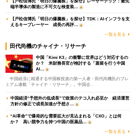
【戸松信博氏「明日の爆騰株」を探せ】レーザーテック：最先
端半導体の製造に不可欠な検査装…
【戸松信博氏「明日の爆騰株」を探せ】TDK：AIインフラを支
えるキープレーヤー 成長の再評…
一覧を見る
田代尚機のチャイナ・リサーチ
中国「Kimi K3」の衝撃に世界はどう対応するの
か？ 米財務長官が検討する「蒸留を行う中国
AI…
中国経済に精通する中国株投資の第一人者・田代尚機氏のプレ
ミアム連載「チャイナ・リサーチ」。中国企…
中国経済“予想外の低成長”で政策のテコ入れ必至か 経済運営
方針の修正で成長加速が予想さ…
“AI革命”で爆発的な需要拡大が見込まれる「CXO」とは何
か？ 高い競争力を持つ中国の医薬品…
一覧を見る