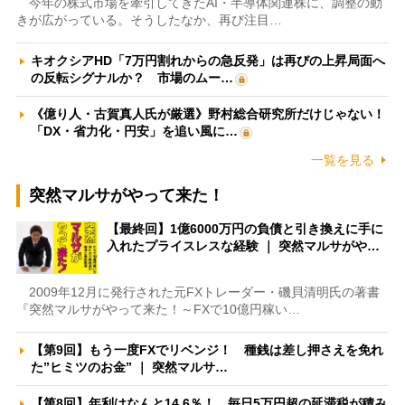
今年の株式市場を牽引してきたAI・半導体関連株に、調整の動
きが広がっている。そうしたなか、再び注目…
キオクシアHD「7万円割れからの急反発」は再びの上昇局面へ
の反転シグナルか？ 市場のムー…
《億り人・古賀真人氏が厳選》野村総合研究所だけじゃない！
「DX・省力化・円安」を追い風に…
一覧を見る
突然マルサがやって来た！
【最終回】1億6000万円の負債と引き換えに手に
入れたプライスレスな経験 ｜ 突然マルサがや…
2009年12月に発行された元FXトレーダー・磯貝清明氏の著書
『突然マルサがやって来た！～FXで10億円稼い…
【第9回】もう一度FXでリベンジ！ 種銭は差し押さえを免れ
た”ヒミツのお金” ｜ 突然マルサ…
【第8回】年利はなんと14.6％！ 毎日5万円超の延滞税が積み