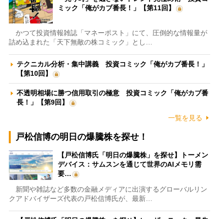
ミック「俺がカブ番長！」【第11回】
かつて投資情報雑誌「マネーポスト」にて、圧倒的な情報量が
詰め込まれた「天下無敵の株コミック」とし…
テクニカル分析・集中講義 投資コミック「俺がカブ番長！」
【第10回】
不透明相場に勝つ信用取引の極意 投資コミック「俺がカブ番
長！」【第9回】
一覧を見る
戸松信博の明日の爆騰株を探せ！
【戸松信博氏「明日の爆騰株」を探せ】トーメン
デバイス：サムスンを通じて世界のAIメモリ需
要…
新聞や雑誌など多数の金融メディアに出演するグローバルリン
クアドバイザーズ代表の戸松信博氏が、最新…