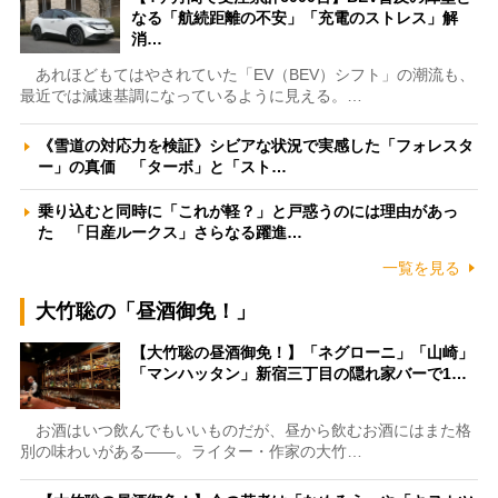
なる「航続距離の不安」「充電のストレス」解
消…
あれほどもてはやされていた「EV（BEV）シフト」の潮流も、
最近では減速基調になっているように見える。…
《雪道の対応力を検証》シビアな状況で実感した「フォレスタ
ー」の真価 「ターボ」と「スト…
乗り込むと同時に「これが軽？」と戸惑うのには理由があっ
た 「日産ルークス」さらなる躍進…
一覧を見る
大竹聡の「昼酒御免！」
【大竹聡の昼酒御免！】「ネグローニ」「山崎」
「マンハッタン」新宿三丁目の隠れ家バーで1…
お酒はいつ飲んでもいいものだが、昼から飲むお酒にはまた格
別の味わいがある――。ライター・作家の大竹…