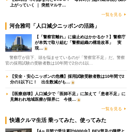
上がっていく ｜ 突然マルサ…
一覧を見る
河合雅司「人口減少ニッポンの活路」
【「警察官離れ」に歯止めはかかるか？】警察庁
が本気で取り組む「警察組織の構造改革」 実
現…
警察庁が目下、頭を悩ませているのが「警察官不足」だ。警察
官の採用試験の受験者数は10年間で2分の1以…
【安全・安心ニッポンの危機】採用試験受験者数は10年間で2
分の1以下に！ 出生数減がも…
【医療崩壊】人口減少で「医師不足」に加えて「患者不足」に
見舞われ地域医療が限界に 今後…
一覧を見る
快適クルマ生活 乗ってみた、使ってみた
【4ヶ月間で受注累計6000台】BEV普及の障壁と