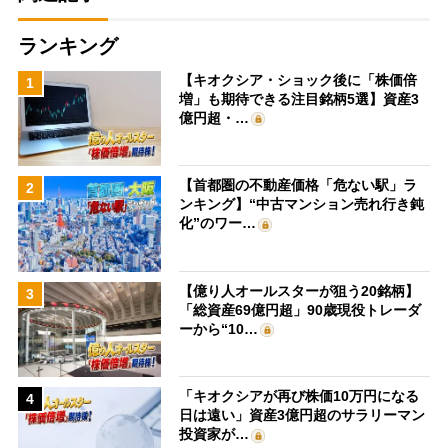
ランキング
【キオクシア・ショック後に「株価倍
1
増」も期待できる注目銘柄5選】資産3
億円超・…
【首都圏の不動産価格「危ない駅」ラ
2
ンキング】“中古マンション売れ行き鈍
化”のワー…
【億り人オールスターが狙う20銘柄】
3
「総資産69億円超」90歳現役トレーダ
ーから“10…
「キオクシアが再び株価10万円になる
4
日は遠い」資産3億円超のサラリーマン
投資家が…