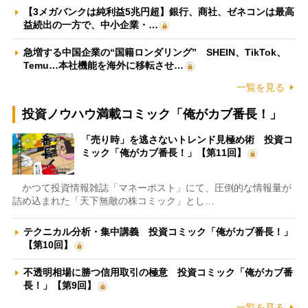
【3メガバンクは純利益5兆円超】銀行、商社、ゼネコンは最高
益続出の一方で、中小企業・…
急増する中国企業の“国籍ロンダリング” SHEIN、TikTok、
Temu…本社機能を海外に移転させ…
一覧を見る
投資ノウハウ満載コミック「俺がカブ番長！」
「売り時」を逃さないトレンド見極め術 投資コ
ミック「俺がカブ番長！」【第11回】
かつて投資情報雑誌「マネーポスト」にて、圧倒的な情報量が
詰め込まれた「天下無敵の株コミック」とし…
テクニカル分析・集中講義 投資コミック「俺がカブ番長！」
【第10回】
不透明相場に勝つ信用取引の極意 投資コミック「俺がカブ番
長！」【第9回】
一覧を見る