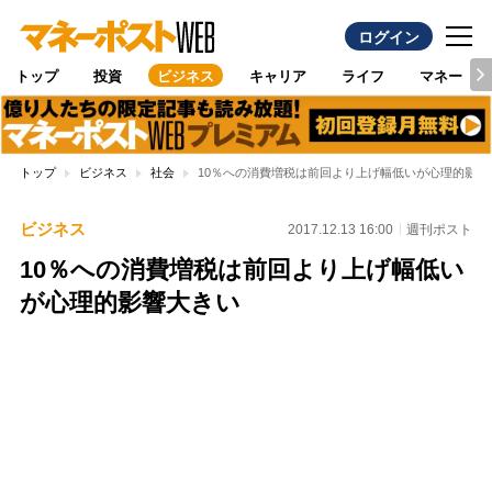
ログイン
トップ
投資
ビジネス
キャリア
ライフ
マネー
トップ
ビジネス
社会
10％への消費増税は前回より上げ幅低いが心理的影響
ビジネス
2017.12.13 16:00
週刊ポスト
10％への消費増税は前回より上げ幅低い
が心理的影響大きい
Loaded
:
97.10%
/
Unmute