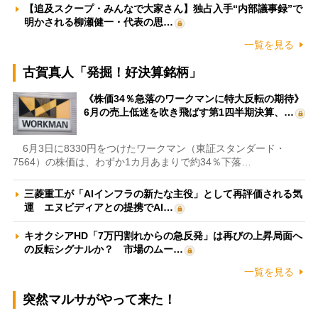
【追及スクープ・みんなで大家さん】独占入手“内部議事録”で
明かされる柳瀬健一・代表の思…
一覧を見る
古賀真人「発掘！好決算銘柄」
《株価34％急落のワークマンに特大反転の期待》
6月の売上低迷を吹き飛ばす第1四半期決算、…
6月3日に8330円をつけたワークマン（東証スタンダード・
7564）の株価は、わずか1カ月あまりで約34％下落…
三菱重工が「AIインフラの新たな主役」として再評価される気
運 エヌビディアとの提携でAI…
キオクシアHD「7万円割れからの急反発」は再びの上昇局面へ
の反転シグナルか？ 市場のムー…
一覧を見る
突然マルサがやって来た！