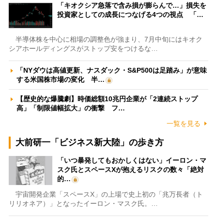
「キオクシア急落で含み損が膨らんで…」損失を
投資家としての成長につなげる4つの視点 「…
半導体株を中心に相場の調整色が強まり、7月中旬にはキオク
シアホールディングスがストップ安をつけるな…
「NYダウは高値更新、ナスダック・S&P500は足踏み」が意味
する米国株市場の変化 半…
【歴史的な爆騰劇】時価総額10兆円企業が「2連続ストップ
高」「制限値幅拡大」の衝撃 フ…
一覧を見る
大前研一「ビジネス新大陸」の歩き方
「いつ暴発してもおかしくはない」イーロン・マ
スク氏とスペースXが抱えるリスクの数々「絶対
的…
宇宙開発企業「スペースX」の上場で史上初の「兆万長者（ト
リリオネア）」となったイーロン・マスク氏。…