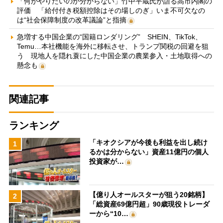
「何がやりたいのか分からない」竹中平蔵氏が語る高市内閣の
評価 「給付付き税額控除はその場しのぎ」いま不可欠なの
は“社会保障制度の改革議論”と指摘
急増する中国企業の“国籍ロンダリング” SHEIN、TikTok、
Temu…本社機能を海外に移転させ、トランプ関税の回避を狙
う 現地人を隠れ蓑にした中国企業の農業参入・土地取得への
懸念も
関連記事
ランキング
「キオクシアが今後も利益を出し続け
1
るかは分からない」資産11億円の個人
投資家が…
【億り人オールスターが狙う20銘柄】
2
「総資産69億円超」90歳現役トレーダ
ーから“10…