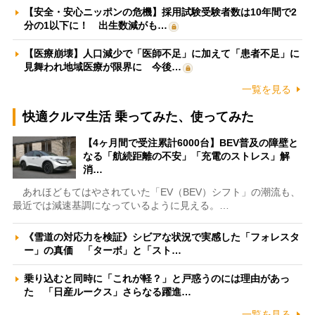
【安全・安心ニッポンの危機】採用試験受験者数は10年間で2
分の1以下に！ 出生数減がも…
【医療崩壊】人口減少で「医師不足」に加えて「患者不足」に
見舞われ地域医療が限界に 今後…
一覧を見る
快適クルマ生活 乗ってみた、使ってみた
【4ヶ月間で受注累計6000台】BEV普及の障壁と
なる「航続距離の不安」「充電のストレス」解
消…
あれほどもてはやされていた「EV（BEV）シフト」の潮流も、
最近では減速基調になっているように見える。…
《雪道の対応力を検証》シビアな状況で実感した「フォレスタ
ー」の真価 「ターボ」と「スト…
乗り込むと同時に「これが軽？」と戸惑うのには理由があっ
た 「日産ルークス」さらなる躍進…
一覧を見る