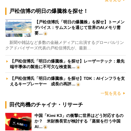
戸松信博の明日の爆騰株を探せ！
【戸松信博氏「明日の爆騰株」を探せ】トーメン
デバイス：サムスンを通じて世界のAIメモリ需
要…
新聞や雑誌など多数の金融メディアに出演するグローバルリン
クアドバイザーズ代表の戸松信博氏が、最新…
【戸松信博氏「明日の爆騰株」を探せ】レーザーテック：最先
端半導体の製造に不可欠な検査装…
【戸松信博氏「明日の爆騰株」を探せ】TDK：AIインフラを支
えるキープレーヤー 成長の再評…
一覧を見る
田代尚機のチャイナ・リサーチ
中国「Kimi K3」の衝撃に世界はどう対応するの
か？ 米財務長官が検討する「蒸留を行う中国
AI…