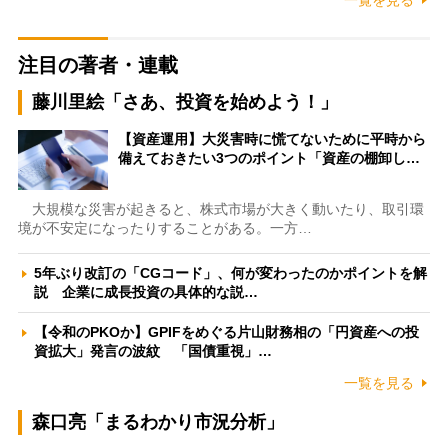
一覧を見る
注目の著者・連載
藤川里絵「さあ、投資を始めよう！」
【資産運用】大災害時に慌てないために平時から
備えておきたい3つのポイント「資産の棚卸し…
大規模な災害が起きると、株式市場が大きく動いたり、取引環
境が不安定になったりすることがある。一方…
5年ぶり改訂の「CGコード」、何が変わったのかポイントを解
説 企業に成長投資の具体的な説…
【令和のPKOか】GPIFをめぐる片山財務相の「円資産への投
資拡大」発言の波紋 「国債重視」…
一覧を見る
森口亮「まるわかり市況分析」