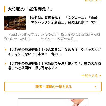
大竹聡の「昼酒御免！」
【大竹聡の昼酒御免！】「ネグローニ」「山崎」
「マンハッタン」新宿三丁目の隠れ家バーで1…
お酒はいつ飲んでもいいものだが、昼から飲むお酒にはまた格
別の味わいがある――。ライター・作家の大竹…
【大竹聡の昼酒御免！】今の若者は「なめろう」や「キヌカツ
ギ」を知らないって本当？ 昔の…
【大竹聡の昼酒御免！】京急線で多摩川越えて「川崎の大衆酒
場」へと昼酒旅 押し寄せるノス…
一覧を見る
著者・連載の一覧を見る