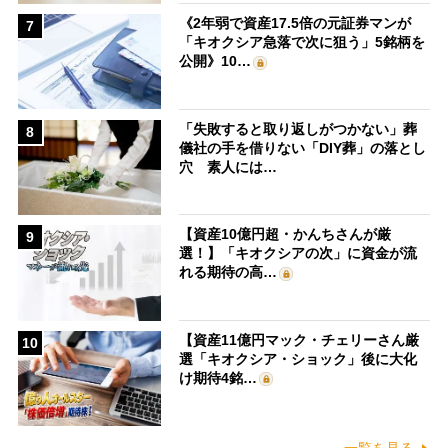
《2年弱で資産17.5倍の元証券マンが
7
「キオクシア急落で次に狙う」5銘柄を
公開》10…
「失敗すると取り返しがつかない」葬
8
儀社の手を借りない「DIY葬」の落とし
穴 素人には…
【資産10億円超・かんちさんが厳
9
選！】「キオクシアの次」に資金が流
れる期待の高…
【資産11億円マック・チェリーさん厳
10
選「キオクシア・ショック」後に大化
け期待4銘…