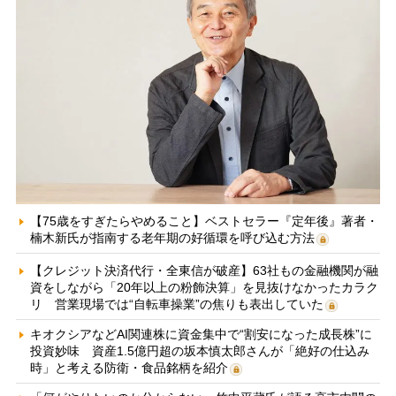
【75歳をすぎたらやめること】ベストセラー『定年後』著者・
楠木新氏が指南する老年期の好循環を呼び込む方法
【クレジット決済代行・全東信が破産】63社もの金融機関が融
資をしながら「20年以上の粉飾決算」を見抜けなかったカラク
リ 営業現場では“自転車操業”の焦りも表出していた
キオクシアなどAI関連株に資金集中で“割安になった成長株”に
投資妙味 資産1.5億円超の坂本慎太郎さんが「絶好の仕込み
時」と考える防衛・食品銘柄を紹介