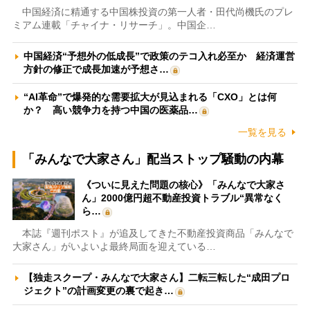
中国経済に精通する中国株投資の第一人者・田代尚機氏のプレ
ミアム連載「チャイナ・リサーチ」。中国企…
中国経済“予想外の低成長”で政策のテコ入れ必至か 経済運営
方針の修正で成長加速が予想さ…
“AI革命”で爆発的な需要拡大が見込まれる「CXO」とは何
か？ 高い競争力を持つ中国の医薬品…
一覧を見る
「みんなで大家さん」配当ストップ騒動の内幕
《ついに見えた問題の核心》「みんなで大家さ
ん」2000億円超不動産投資トラブル“異常なく
ら…
本誌『週刊ポスト』が追及してきた不動産投資商品「みんなで
大家さん」がいよいよ最終局面を迎えている…
【独走スクープ・みんなで大家さん】二転三転した“成田プロ
ジェクト”の計画変更の裏で起き…