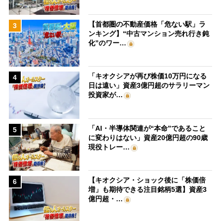
【首都圏の不動産価格「危ない駅」ラ
3
ンキング】“中古マンション売れ行き鈍
化”のワー…
「キオクシアが再び株価10万円になる
4
日は遠い」資産3億円超のサラリーマン
投資家が…
「AI・半導体関連が“本命”であること
5
に変わりはない」資産20億円超の90歳
現役トレー…
【キオクシア・ショック後に「株価倍
6
増」も期待できる注目銘柄5選】資産3
億円超・…