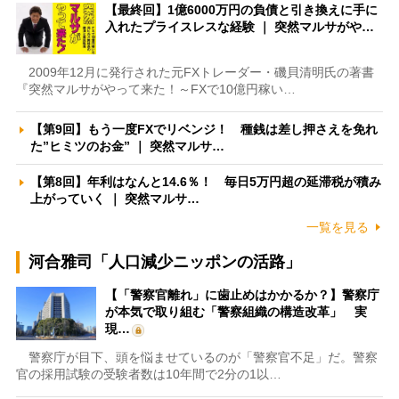
【最終回】1億6000万円の負債と引き換えに手に
入れたプライスレスな経験 ｜ 突然マルサがや…
2009年12月に発行された元FXトレーダー・磯貝清明氏の著書
『突然マルサがやって来た！～FXで10億円稼い…
【第9回】もう一度FXでリベンジ！ 種銭は差し押さえを免れ
た”ヒミツのお金” ｜ 突然マルサ…
【第8回】年利はなんと14.6％！ 毎日5万円超の延滞税が積み
上がっていく ｜ 突然マルサ…
一覧を見る
河合雅司「人口減少ニッポンの活路」
【「警察官離れ」に歯止めはかかるか？】警察庁
が本気で取り組む「警察組織の構造改革」 実
現…
警察庁が目下、頭を悩ませているのが「警察官不足」だ。警察
官の採用試験の受験者数は10年間で2分の1以…