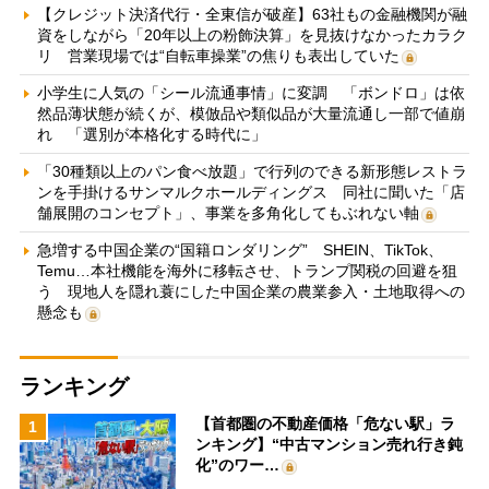
【クレジット決済代行・全東信が破産】63社もの金融機関が融
資をしながら「20年以上の粉飾決算」を見抜けなかったカラク
リ 営業現場では“自転車操業”の焦りも表出していた
小学生に人気の「シール流通事情」に変調 「ボンドロ」は依
然品薄状態が続くが、模倣品や類似品が大量流通し一部で値崩
れ 「選別が本格化する時代に」
「30種類以上のパン食べ放題」で行列のできる新形態レストラ
ンを手掛けるサンマルクホールディングス 同社に聞いた「店
舗展開のコンセプト」、事業を多角化してもぶれない軸
急増する中国企業の“国籍ロンダリング” SHEIN、TikTok、
Temu…本社機能を海外に移転させ、トランプ関税の回避を狙
う 現地人を隠れ蓑にした中国企業の農業参入・土地取得への
懸念も
ランキング
【首都圏の不動産価格「危ない駅」ラ
1
ンキング】“中古マンション売れ行き鈍
化”のワー…