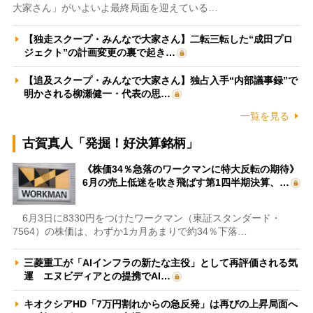
大家さん」がいよいよ最終局面を迎えている…
【独走スクープ・みんなで大家さん】二転三転した“成田プロ
ジェクト”の計画変更の裏で起き…
【追及スクープ・みんなで大家さん】独占入手“内部議事録”で
明かされる柳瀬健一・代表の思…
一覧を見る
古賀真人「発掘！好決算銘柄」
《株価34％急落のワークマンに特大反転の期待》
6月の売上低迷を吹き飛ばす第1四半期決算、…
6月3日に8330円をつけたワークマン（東証スタンダード・
7564）の株価は、わずか1カ月あまりで約34％下落…
三菱重工が「AIインフラの新たな主役」として再評価される気
運 エヌビディアとの提携でAI…
キオクシアHD「7万円割れからの急反発」は再びの上昇局面へ