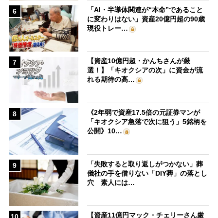
「AI・半導体関連が“本命”であること
6
に変わりはない」資産20億円超の90歳
現役トレー…
【資産10億円超・かんちさんが厳
7
選！】「キオクシアの次」に資金が流
れる期待の高…
《2年弱で資産17.5倍の元証券マンが
8
「キオクシア急落で次に狙う」5銘柄を
公開》10…
「失敗すると取り返しがつかない」葬
9
儀社の手を借りない「DIY葬」の落とし
穴 素人には…
【資産11億円マック・チェリーさん厳
10