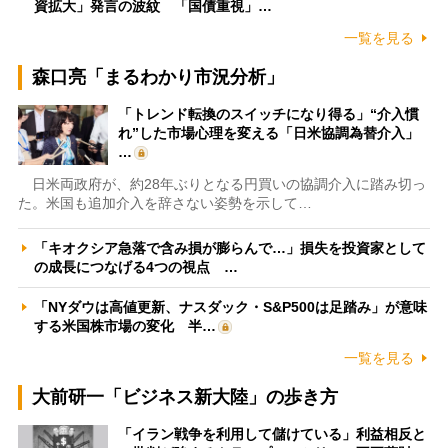
資拡大」発言の波紋 「国債重視」…
一覧を見る
森口亮「まるわかり市況分析」
「トレンド転換のスイッチになり得る」“介入慣
れ”した市場心理を変える「日米協調為替介入」
…
日米両政府が、約28年ぶりとなる円買いの協調介入に踏み切っ
た。米国も追加介入を辞さない姿勢を示して…
「キオクシア急落で含み損が膨らんで…」損失を投資家として
の成長につなげる4つの視点 …
「NYダウは高値更新、ナスダック・S&P500は足踏み」が意味
する米国株市場の変化 半…
一覧を見る
大前研一「ビジネス新大陸」の歩き方
「イラン戦争を利用して儲けている」利益相反と