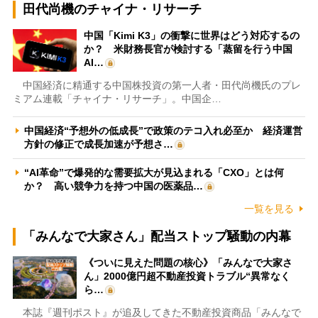
田代尚機のチャイナ・リサーチ
中国「Kimi K3」の衝撃に世界はどう対応するの
か？ 米財務長官が検討する「蒸留を行う中国
AI…
中国経済に精通する中国株投資の第一人者・田代尚機氏のプレ
ミアム連載「チャイナ・リサーチ」。中国企…
中国経済“予想外の低成長”で政策のテコ入れ必至か 経済運営
方針の修正で成長加速が予想さ…
“AI革命”で爆発的な需要拡大が見込まれる「CXO」とは何
か？ 高い競争力を持つ中国の医薬品…
一覧を見る
「みんなで大家さん」配当ストップ騒動の内幕
《ついに見えた問題の核心》「みんなで大家さ
ん」2000億円超不動産投資トラブル“異常なく
ら…
本誌『週刊ポスト』が追及してきた不動産投資商品「みんなで