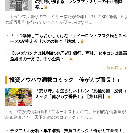
の批判が強まるトランプファミリーの不正蓄財
疑…
トランプ大統領のファミリー信託が今年1～3月に3000回以上も
の証券取引を行っていたことが明らかになり…
「いつ暴発してもおかしくはない」イーロン・マスク氏とスペ
ースXが抱えるリスクの数々「絶対…
【3メガバンクは純利益5兆円超】銀行、商社、ゼネコンは最高
益続出の一方で、中小企業・…
一覧を見る
投資ノウハウ満載コミック「俺がカブ番長！」
「売り時」を逃さないトレンド見極め術 投資コ
ミック「俺がカブ番長！」【第11回】
かつて投資情報雑誌「マネーポスト」にて、圧倒的な情報量が
詰め込まれた「天下無敵の株コミック」とし…
テクニカル分析・集中講義 投資コミック「俺がカブ番長！」