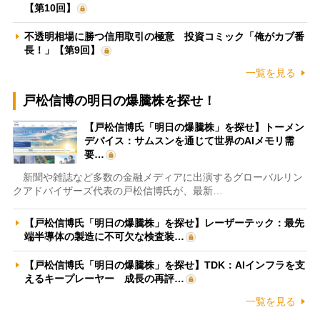
【第10回】
不透明相場に勝つ信用取引の極意 投資コミック「俺がカブ番
長！」【第9回】
一覧を見る
戸松信博の明日の爆騰株を探せ！
【戸松信博氏「明日の爆騰株」を探せ】トーメン
デバイス：サムスンを通じて世界のAIメモリ需
要…
新聞や雑誌など多数の金融メディアに出演するグローバルリン
クアドバイザーズ代表の戸松信博氏が、最新…
【戸松信博氏「明日の爆騰株」を探せ】レーザーテック：最先
端半導体の製造に不可欠な検査装…
【戸松信博氏「明日の爆騰株」を探せ】TDK：AIインフラを支
えるキープレーヤー 成長の再評…
一覧を見る