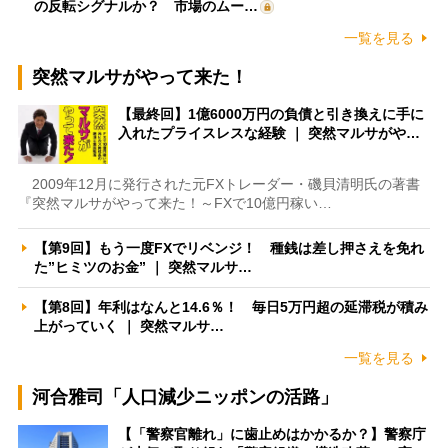
の反転シグナルか？ 市場のムー…
一覧を見る
突然マルサがやって来た！
【最終回】1億6000万円の負債と引き換えに手に
入れたプライスレスな経験 ｜ 突然マルサがや…
2009年12月に発行された元FXトレーダー・磯貝清明氏の著書
『突然マルサがやって来た！～FXで10億円稼い…
【第9回】もう一度FXでリベンジ！ 種銭は差し押さえを免れ
た”ヒミツのお金” ｜ 突然マルサ…
【第8回】年利はなんと14.6％！ 毎日5万円超の延滞税が積み
上がっていく ｜ 突然マルサ…
一覧を見る
河合雅司「人口減少ニッポンの活路」
【「警察官離れ」に歯止めはかかるか？】警察庁