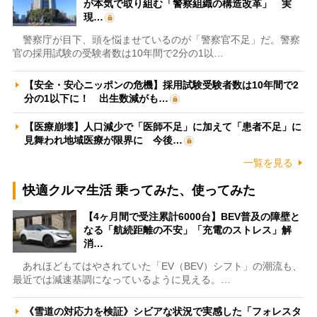
が本気で取り組む「警察組織の構造改革」 実
現…
警察庁が目下、頭を悩ませているのが「警察官不足」だ。警察
官の採用試験の受験者数は10年間で2分の1以…
【安全・安心ニッポンの危機】採用試験受験者数は10年間で2
分の1以下に！ 出生数減がも…
【医療崩壊】人口減少で「医師不足」に加えて「患者不足」に
見舞われ地域医療が限界に 今後…
一覧を見る
快適クルマ生活 乗ってみた、使ってみた
【4ヶ月間で受注累計6000台】BEV普及の障壁と
なる「航続距離の不安」「充電のストレス」解
消…
あれほどもてはやされていた「EV（BEV）シフト」の潮流も、
最近では減速基調になっているように見える。…
《雪道の対応力を検証》シビアな状況で実感した「フォレスタ