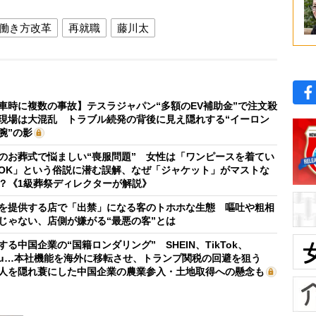
働き方改革
再就職
藤川太
車時に複数の事故】テスラジャパン“多額のEV補助金”で注文殺
現場は大混乱 トラブル続発の背後に見え隠れする“イーロン
腕”の影
のお葬式で悩ましい“喪服問題” 女性は「ワンピースを着てい
OK」という俗説に潜む誤解、なぜ「ジャケット」がマストな
？《1級葬祭ディレクターが解説》
を提供する店で「出禁」になる客のトホホな生態 嘔吐や粗相
じゃない、店側が嫌がる“最悪の客”とは
する中国企業の“国籍ロンダリング” SHEIN、TikTok、
mu…本社機能を海外に移転させ、トランプ関税の回避を狙う
人を隠れ蓑にした中国企業の農業参入・土地取得への懸念も