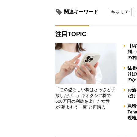
関連キーワード
キャリア
注目TOPIC
【納
到、
の右
猛暑
けば
のか
「この恐ろしい株はさっさと手
お酒
放したい…」キオクシア株で
だけ
500万円の利益を出した女性
急増
が“夢よもう一度”と再購入
Te
現地