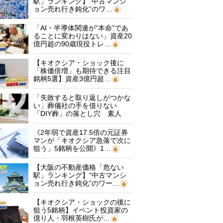
駅」ランキング】“中古マンシ
ョン売れ行き鈍化”のワ…
「AI・半導体関連が“本命”であ
ることに変わりはない」資産20
億円超の90歳現役トレ…
【キオクシア・ショック後に
「株価倍増」も期待できる注目
銘柄5選】資産3億円超…
「失敗すると取り返しがつかな
い」葬儀社の手を借りない
「DIY葬」の落とし穴 素人
に…
《2年弱で資産17.5倍の元証券
マンが「キオクシア急落で次に
狙う」5銘柄を公開》1…
【大阪の不動産価格「危ない
駅」ランキング】“中古マンシ
ョン売れ行き鈍化”のワー…
【キオクシア・ショックの後に
狙う5銘柄】イベント投資家の
億り人・羽根英樹氏が…