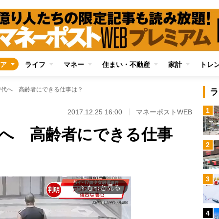
ア
ライフ
マネー
住まい・不動産
家計
トレ
時代へ 高齢者にできる仕事は？
ラ
1
2017.12.25 16:00
マネーポストWEB
代へ 高齢者にできる仕事
2
3
もっと見る
arrow_forward_ios
4