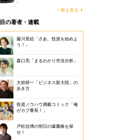
一覧を見る
目の著者・連載
藤川里絵「さあ、投資を始めよ
う！」
森口亮「まるわかり市況分析」
大前研一「ビジネス新大陸」の
歩き方
投資ノウハウ満載コミック「俺
がカブ番長！」
戸松信博の明日の爆騰株を探
せ！