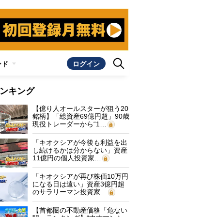
ンド
ログイン
ンキング
【億り人オールスターが狙う20
銘柄】「総資産69億円超」90歳
現役トレーダーから“1…
「キオクシアが今後も利益を出
し続けるかは分からない」資産
11億円の個人投資家…
「キオクシアが再び株価10万円
になる日は遠い」資産3億円超
のサラリーマン投資家…
【首都圏の不動産価格「危ない