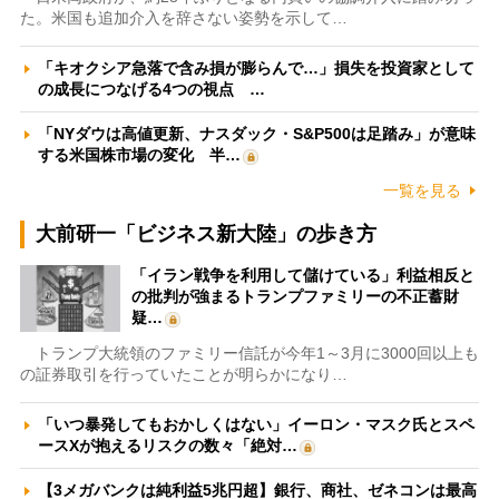
た。米国も追加介入を辞さない姿勢を示して…
「キオクシア急落で含み損が膨らんで…」損失を投資家として
の成長につなげる4つの視点 …
「NYダウは高値更新、ナスダック・S&P500は足踏み」が意味
する米国株市場の変化 半…
一覧を見る
大前研一「ビジネス新大陸」の歩き方
「イラン戦争を利用して儲けている」利益相反と
の批判が強まるトランプファミリーの不正蓄財
疑…
トランプ大統領のファミリー信託が今年1～3月に3000回以上も
の証券取引を行っていたことが明らかになり…
「いつ暴発してもおかしくはない」イーロン・マスク氏とスペ
ースXが抱えるリスクの数々「絶対…
【3メガバンクは純利益5兆円超】銀行、商社、ゼネコンは最高