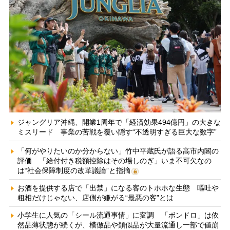
ジャングリア沖縄、開業1周年で「経済効果494億円」の大きな
ミスリード 事業の苦戦を覆い隠す“不透明すぎる巨大な数字”
「何がやりたいのか分からない」竹中平蔵氏が語る高市内閣の
評価 「給付付き税額控除はその場しのぎ」いま不可欠なの
は“社会保障制度の改革議論”と指摘
お酒を提供する店で「出禁」になる客のトホホな生態 嘔吐や
粗相だけじゃない、店側が嫌がる“最悪の客”とは
小学生に人気の「シール流通事情」に変調 「ボンドロ」は依
然品薄状態が続くが、模倣品や類似品が大量流通し一部で値崩