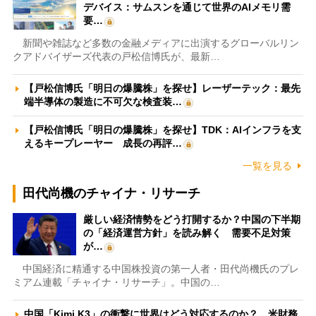
デバイス：サムスンを通じて世界のAIメモリ需
要…
新聞や雑誌など多数の金融メディアに出演するグローバルリン
クアドバイザーズ代表の戸松信博氏が、最新…
【戸松信博氏「明日の爆騰株」を探せ】レーザーテック：最先
端半導体の製造に不可欠な検査装…
【戸松信博氏「明日の爆騰株」を探せ】TDK：AIインフラを支
えるキープレーヤー 成長の再評…
一覧を見る
田代尚機のチャイナ・リサーチ
厳しい経済情勢をどう打開するか？中国の下半期
の「経済運営方針」を読み解く 需要不足対策
が…
中国経済に精通する中国株投資の第一人者・田代尚機氏のプレ
ミアム連載「チャイナ・リサーチ」。中国の…
中国「Kimi K3」の衝撃に世界はどう対応するのか？ 米財務