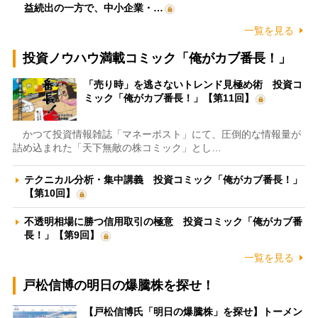
益続出の一方で、中小企業・…
一覧を見る
投資ノウハウ満載コミック「俺がカブ番長！」
「売り時」を逃さないトレンド見極め術 投資コ
ミック「俺がカブ番長！」【第11回】
かつて投資情報雑誌「マネーポスト」にて、圧倒的な情報量が
詰め込まれた「天下無敵の株コミック」とし…
テクニカル分析・集中講義 投資コミック「俺がカブ番長！」
【第10回】
不透明相場に勝つ信用取引の極意 投資コミック「俺がカブ番
長！」【第9回】
一覧を見る
戸松信博の明日の爆騰株を探せ！
【戸松信博氏「明日の爆騰株」を探せ】トーメン