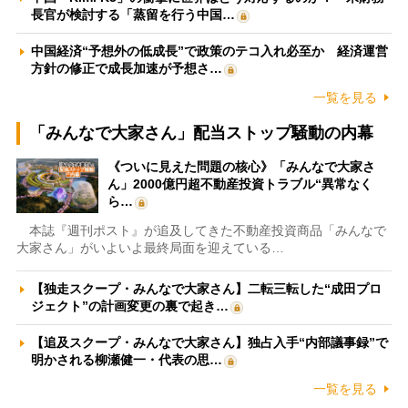
長官が検討する「蒸留を行う中国…
中国経済“予想外の低成長”で政策のテコ入れ必至か 経済運営
方針の修正で成長加速が予想さ…
一覧を見る
「みんなで大家さん」配当ストップ騒動の内幕
《ついに見えた問題の核心》「みんなで大家さ
ん」2000億円超不動産投資トラブル“異常なく
ら…
本誌『週刊ポスト』が追及してきた不動産投資商品「みんなで
大家さん」がいよいよ最終局面を迎えている…
【独走スクープ・みんなで大家さん】二転三転した“成田プロ
ジェクト”の計画変更の裏で起き…
【追及スクープ・みんなで大家さん】独占入手“内部議事録”で
明かされる柳瀬健一・代表の思…
一覧を見る