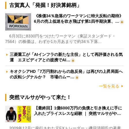
古賀真人「発掘！好決算銘柄」
《株価34％急落のワークマンに特大反転の期待》
6月の売上低迷を吹き飛ばす第1四半期決算、…
6月3日に8330円をつけたワークマン（東証スタンダード・
7564）の株価は、わずか1カ月あまりで約34％下落…
三菱重工が「AIインフラの新たな主役」として再評価される気
運 エヌビディアとの提携でAI…
キオクシアHD「7万円割れからの急反発」は再びの上昇局面へ
の反転シグナルか？ 市場のムー…
一覧を見る
突然マルサがやって来た！
【最終回】1億6000万円の負債と引き換えに手に
入れたプライスレスな経験 ｜ 突然マルサがや…
2009年12月に発行された元FXトレーダー・磯貝清明氏の著書