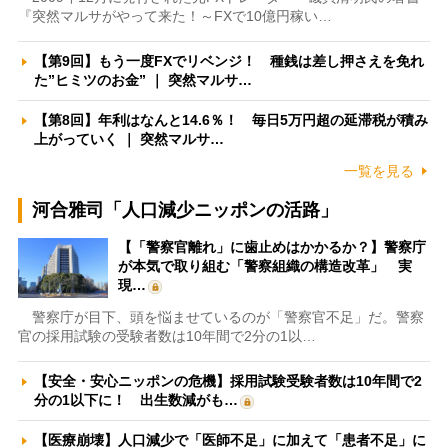
『突然マルサがやって来た！～FXで10億円稼い…
【第9回】もう一度FXでリベンジ！ 種銭は差し押さえを免れ
た”ヒミツのお金” ｜ 突然マルサ…
【第8回】年利はなんと14.6％！ 毎日5万円超の延滞税が積み
上がっていく ｜ 突然マルサ…
一覧を見る
河合雅司「人口減少ニッポンの活路」
【「警察官離れ」に歯止めはかかるか？】警察庁
が本気で取り組む「警察組織の構造改革」 実
現…
警察庁が目下、頭を悩ませているのが「警察官不足」だ。警察
官の採用試験の受験者数は10年間で2分の1以…
【安全・安心ニッポンの危機】採用試験受験者数は10年間で2
分の1以下に！ 出生数減がも…
【医療崩壊】人口減少で「医師不足」に加えて「患者不足」に