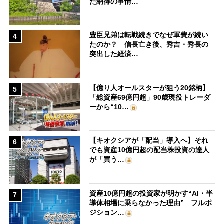
た納得の事情…
豊臣兄弟は転戦続きでなぜ軍費が続い
4
たのか？ 信長亡き後、秀吉・秀長の
突出した経済…
【億り人オールスターが狙う20銘柄】
5
「総資産69億円超」90歳現役トレーダ
ーから“10…
【キオクシアが「配当」導入へ】それ
6
でも資産10億円超の配当株投資の達人
が「買う…
資産10億円超の投資家が明かす“AI・半
7
導体相場に乗らなかった理由” フルポ
ジション…