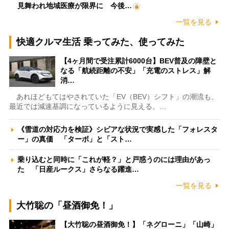
見舞われ地域医療が限界に 今後…
一覧を見る
快適クルマ生活 乗ってみた、使ってみた
【4ヶ月間で受注累計6000台】BEV普及の障壁と
なる「航続距離の不安」「充電のストレス」解
消…
あれほどもてはやされていた「EV（BEV）シフト」の潮流も、
最近では減速基調になっているように見える。…
《雪道の対応力を検証》シビアな状況で実感した「フォレスタ
ー」の真価 「ターボ」と「スト…
乗り込むと同時に「これが軽？」と戸惑うのには理由があっ
た 「日産ルークス」さらなる躍進…
一覧を見る
大竹聡の「昼酒御免！」
【大竹聡の昼酒御免！】「ネグローニ」「山崎」