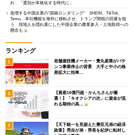
れ 「選別が本格化する時代に」
急増する中国企業の“国籍ロンダリング” SHEIN、TikTok、
Temu…本社機能を海外に移転させ、トランプ関税の回避を狙
う 現地人を隠れ蓑にした中国企業の農業参入・土地取得への
懸念も
ランキング
老舗遊技機メーカー・豊丸産業がパチ
1
ンコ事業停止の背景 大手と中小の格
差拡大に拍車…
【資産10億円超・かんちさんが厳
2
選！】「キオクシアの次」に資金が流
れる期待の高…
【天下統一を見据えた豊臣兄弟の経済
3
政策】秀吉が弟・秀長を紀伊に転封し