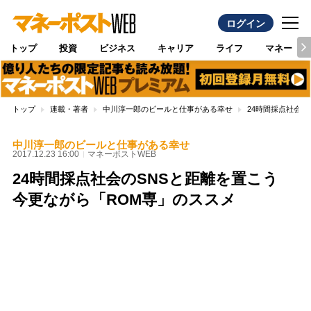
ログイン
トップ
投資
ビジネス
キャリア
ライフ
マネー
トップ
連載・著者
中川淳一郎のビールと仕事がある幸せ
24時間採点社会の
中川淳一郎のビールと仕事がある幸せ
2017.12.23 16:00
マネーポストWEB
24時間採点社会のSNSと距離を置こう
今更ながら「ROM専」のススメ
Loaded
:
100.00%
/
Unmute