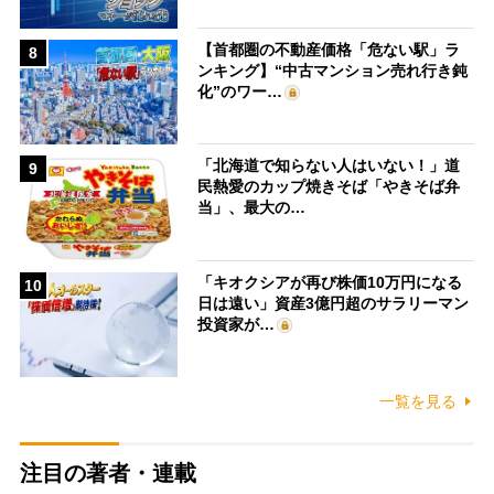
【首都圏の不動産価格「危ない駅」ラ
8
ンキング】“中古マンション売れ行き鈍
化”のワー…
「北海道で知らない人はいない！」道
9
民熱愛のカップ焼きそば「やきそば弁
当」、最大の…
「キオクシアが再び株価10万円になる
10
日は遠い」資産3億円超のサラリーマン
投資家が…
一覧を見る
注目の著者・連載