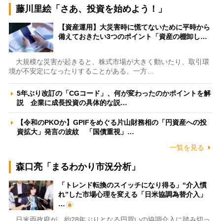
藤川里絵「さあ、投資を始めよう！」
【資産運用】大災害時に慌てないために平時から
備えておきたい3つのポイント「資産の棚卸し…
大規模な災害が起きると、株式市場が大きく動いたり、取引環
境が不安定になったりすることがある。一方…
5年ぶり改訂の「CGコード」、何が変わったのかポイントを解
説 企業に成長投資の具体的な説…
【令和のPKOか】GPIFをめぐる片山財務相の「円資産への投
資拡大」発言の波紋 「国債重視」…
一覧を見る
森口亮「まるわかり市況分析」
「トレンド転換のスイッチになり得る」“介入慣
れ”した市場心理を変える「日米協調為替介入」
…
日米両政府が、約28年ぶりとなる円買いの協調介入に踏み切っ