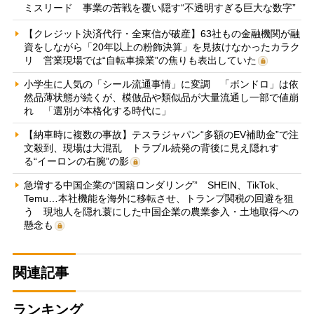
ミスリード 事業の苦戦を覆い隠す“不透明すぎる巨大な数字”
【クレジット決済代行・全東信が破産】63社もの金融機関が融
資をしながら「20年以上の粉飾決算」を見抜けなかったカラク
リ 営業現場では“自転車操業”の焦りも表出していた
小学生に人気の「シール流通事情」に変調 「ボンドロ」は依
然品薄状態が続くが、模倣品や類似品が大量流通し一部で値崩
れ 「選別が本格化する時代に」
【納車時に複数の事故】テスラジャパン“多額のEV補助金”で注
文殺到、現場は大混乱 トラブル続発の背後に見え隠れす
る“イーロンの右腕”の影
急増する中国企業の“国籍ロンダリング” SHEIN、TikTok、
Temu…本社機能を海外に移転させ、トランプ関税の回避を狙
う 現地人を隠れ蓑にした中国企業の農業参入・土地取得への
懸念も
関連記事
ランキング