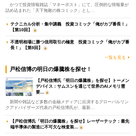
かつて投資情報雑誌「マネーポスト」にて、圧倒的な情報量が
詰め込まれた「天下無敵の株コミック」とし…
テクニカル分析・集中講義 投資コミック「俺がカブ番長！」
【第10回】
不透明相場に勝つ信用取引の極意 投資コミック「俺がカブ番
長！」【第9回】
一覧を見る
戸松信博の明日の爆騰株を探せ！
【戸松信博氏「明日の爆騰株」を探せ】トーメン
デバイス：サムスンを通じて世界のAIメモリ需
要…
新聞や雑誌など多数の金融メディアに出演するグローバルリン
クアドバイザーズ代表の戸松信博氏が、最新…
【戸松信博氏「明日の爆騰株」を探せ】レーザーテック：最先
端半導体の製造に不可欠な検査装…