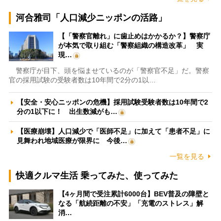
河合雅司「人口減少ニッポンの活路」
【「警察官離れ」に歯止めはかかるか？】警察庁
が本気で取り組む「警察組織の構造改革」 実
現…
警察庁が目下、頭を悩ませているのが「警察官不足」だ。警察
官の採用試験の受験者数は10年間で2分の1以…
【安全・安心ニッポンの危機】採用試験受験者数は10年間で2
分の1以下に！ 出生数減がも…
【医療崩壊】人口減少で「医師不足」に加えて「患者不足」に
見舞われ地域医療が限界に 今後…
一覧を見る
快適クルマ生活 乗ってみた、使ってみた
【4ヶ月間で受注累計6000台】BEV普及の障壁と
なる「航続距離の不安」「充電のストレス」解
消…