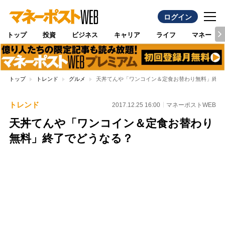
ログイン
トップ
投資
ビジネス
キャリア
ライフ
マネー
トップ
トレンド
グルメ
天丼てんや「ワンコイン＆定食お替わり無料」終了
トレンド
2017.12.25 16:00
マネーポストWEB
天丼てんや「ワンコイン＆定食お替わり
無料」終了でどうなる？
Loaded
:
100.00%
/
Unmute