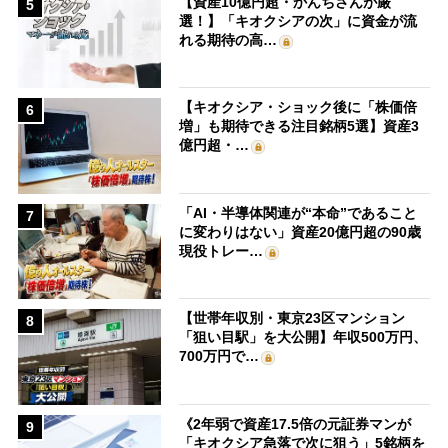
【資産10億円超・かんちさんが厳
5
選！】「キオクシアの次」に資金が流
れる期待の高…
【キオクシア・ショック後に「株価倍
6
増」も期待できる注目銘柄5選】資産3
億円超・…
「AI・半導体関連が“本命”であること
7
に変わりはない」資産20億円超の90歳
現役トレー…
【世帯年収別・東京23区マンション
8
「狙い目駅」を大公開】年収500万円、
700万円で…
《2年弱で資産17.5倍の元証券マンが
9
「キオクシア急落で次に狙う」5銘柄を