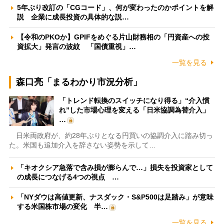
5年ぶり改訂の「CGコード」、何が変わったのかポイントを解
説 企業に成長投資の具体的な説…
【令和のPKOか】GPIFをめぐる片山財務相の「円資産への投
資拡大」発言の波紋 「国債重視」…
一覧を見る
森口亮「まるわかり市況分析」
「トレンド転換のスイッチになり得る」“介入慣
れ”した市場心理を変える「日米協調為替介入」
…
日米両政府が、約28年ぶりとなる円買いの協調介入に踏み切っ
た。米国も追加介入を辞さない姿勢を示して…
「キオクシア急落で含み損が膨らんで…」損失を投資家として
の成長につなげる4つの視点 …
「NYダウは高値更新、ナスダック・S&P500は足踏み」が意味
する米国株市場の変化 半…
一覧を見る