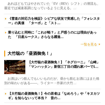
あれほどもてはやされていた「EV（BEV）シフト」の潮流も、
最近では減速基調になっているように見える。…
《雪道の対応力を検証》シビアな状況で実感した「フォレスタ
ー」の真価 「ターボ」と「スト…
乗り込むと同時に「これが軽？」と戸惑うのには理由があっ
た 「日産ルークス」さらなる躍進…
一覧を見る
大竹聡の「昼酒御免！」
【大竹聡の昼酒御免！】「ネグローニ」「山崎」
「マンハッタン」新宿三丁目の隠れ家バーで1…
お酒はいつ飲んでもいいものだが、昼から飲むお酒にはまた格
別の味わいがある――。ライター・作家の大竹…
【大竹聡の昼酒御免！】今の若者は「なめろう」や「キヌカツ
ギ」を知らないって本当？ 昔の…