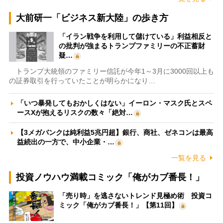
大前研一「ビジネス新大陸」の歩き方
「イラン戦争を利用して儲けている」利益相反と
の批判が強まるトランプファミリーの不正蓄財
疑…
トランプ大統領のファミリー信託が今年1～3月に3000回以上も
の証券取引を行っていたことが明らかになり…
「いつ暴発してもおかしくはない」イーロン・マスク氏とスペ
ースXが抱えるリスクの数々「絶対…
【3メガバンクは純利益5兆円超】銀行、商社、ゼネコンは最高
益続出の一方で、中小企業・…
一覧を見る
投資ノウハウ満載コミック「俺がカブ番長！」
「売り時」を逃さないトレンド見極め術 投資コ
ミック「俺がカブ番長！」【第11回】