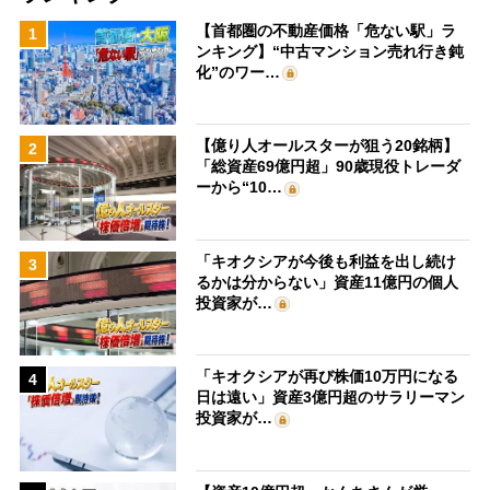
【首都圏の不動産価格「危ない駅」ラ
1
ンキング】“中古マンション売れ行き鈍
化”のワー…
【億り人オールスターが狙う20銘柄】
2
「総資産69億円超」90歳現役トレーダ
ーから“10…
「キオクシアが今後も利益を出し続け
3
るかは分からない」資産11億円の個人
投資家が…
「キオクシアが再び株価10万円になる
4
日は遠い」資産3億円超のサラリーマン
投資家が…