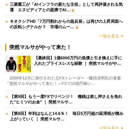
三菱重工が「AIインフラの新たな主役」として再評価される気
運 エヌビディアとの提携でAI…
キオクシアHD「7万円割れからの急反発」は再びの上昇局面へ
の反転シグナルか？ 市場のムー…
一覧を見る
突然マルサがやって来た！
【最終回】1億6000万円の負債と引き換えに手に
入れたプライスレスな経験 ｜ 突然マルサがや…
2009年12月に発行された元FXトレーダー・磯貝清明氏の著書
『突然マルサがやって来た！～FXで10億円稼い…
【第9回】もう一度FXでリベンジ！ 種銭は差し押さえを免れ
た”ヒミツのお金” ｜ 突然マルサ…
【第8回】年利はなんと14.6％！ 毎日5万円超の延滞税が積み
上がっていく ｜ 突然マルサ…
一覧を見る