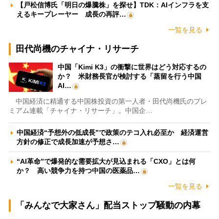
【戸松信博氏「明日の爆騰株」を探せ】TDK：AIインフラを支
えるキープレーヤー 成長の再評…
一覧を見る
田代尚機のチャイナ・リサーチ
中国「Kimi K3」の衝撃に世界はどう対応するの
か？ 米財務長官が検討する「蒸留を行う中国
AI…
中国経済に精通する中国株投資の第一人者・田代尚機氏のプレ
ミアム連載「チャイナ・リサーチ」。中国企…
中国経済“予想外の低成長”で政策のテコ入れ必至か 経済運営
方針の修正で成長加速が予想さ…
“AI革命”で爆発的な需要拡大が見込まれる「CXO」とは何
か？ 高い競争力を持つ中国の医薬品…
一覧を見る
「みんなで大家さん」配当ストップ騒動の内幕