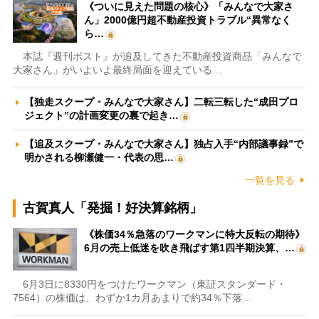
《ついに見えた問題の核心》「みんなで大家さ
ん」2000億円超不動産投資トラブル“異常なく
ら…
本誌『週刊ポスト』が追及してきた不動産投資商品「みんなで
大家さん」がいよいよ最終局面を迎えている…
【独走スクープ・みんなで大家さん】二転三転した“成田プロ
ジェクト”の計画変更の裏で起き…
【追及スクープ・みんなで大家さん】独占入手“内部議事録”で
明かされる柳瀬健一・代表の思…
一覧を見る
古賀真人「発掘！好決算銘柄」
《株価34％急落のワークマンに特大反転の期待》
6月の売上低迷を吹き飛ばす第1四半期決算、…
6月3日に8330円をつけたワークマン（東証スタンダード・
7564）の株価は、わずか1カ月あまりで約34％下落…