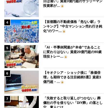
日は遠い」資産3億円超のサラリーマン
投資家が…
【首都圏の不動産価格「危ない駅」ラ
4
ンキング】“中古マンション売れ行き鈍
化”のワー…
「AI・半導体関連が“本命”であること
5
に変わりはない」資産20億円超の90歳
現役トレー…
【キオクシア・ショック後に「株価倍
6
増」も期待できる注目銘柄5選】資産3
億円超・…
「失敗すると取り返しがつかない」葬
7
儀社の手を借りない「DIY葬」の落とし
穴 素人には…