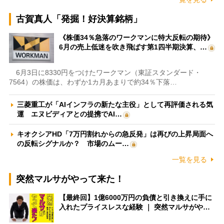
古賀真人「発掘！好決算銘柄」
《株価34％急落のワークマンに特大反転の期待》
6月の売上低迷を吹き飛ばす第1四半期決算、…
6月3日に8330円をつけたワークマン（東証スタンダード・
7564）の株価は、わずか1カ月あまりで約34％下落…
三菱重工が「AIインフラの新たな主役」として再評価される気
運 エヌビディアとの提携でAI…
キオクシアHD「7万円割れからの急反発」は再びの上昇局面へ
の反転シグナルか？ 市場のムー…
一覧を見る
突然マルサがやって来た！
【最終回】1億6000万円の負債と引き換えに手に
入れたプライスレスな経験 ｜ 突然マルサがや…