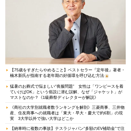
【75歳をすぎたらやめること】ベストセラー『定年後』著者・
楠木新氏が指南する老年期の好循環を呼び込む方法
猛暑のお葬式で悩ましい“喪服問題” 女性は「ワンピースを着
ていけばOK」という俗説に潜む誤解、なぜ「ジャケット」が
マストなのか？《1級葬祭ディレクターが解説》
《商社の大学別就職者数ランキングを解剖》三菱商事、三井物
産、住友商事への就職者は「東大・早大・慶大で約6割」の現
実 3大学以外で強い大学はどこか
【納車時に複数の事故】テスラジャパン“多額のEV補助金”で注