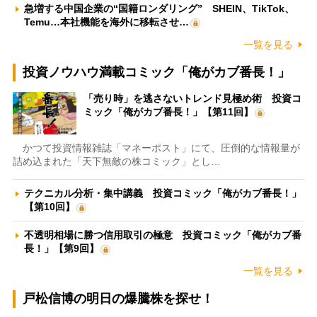
急増する中国企業の“国籍ロンダリング” SHEIN、TikTok、
Temu…本社機能を海外に移転させ…
一覧を見る
投資ノウハウ満載コミック「俺がカブ番長！」
「売り時」を逃さないトレンド見極め術 投資コ
ミック「俺がカブ番長！」【第11回】
かつて投資情報雑誌「マネーポスト」にて、圧倒的な情報量が
詰め込まれた「天下無敵の株コミック」とし…
テクニカル分析・集中講義 投資コミック「俺がカブ番長！」
【第10回】
不透明相場に勝つ信用取引の極意 投資コミック「俺がカブ番
長！」【第9回】
一覧を見る
戸松信博の明日の爆騰株を探せ！