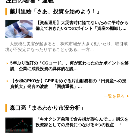
注目の著者・連載
藤川里絵「さあ、投資を始めよう！」
【資産運用】大災害時に慌てないために平時から
備えておきたい3つのポイント「資産の棚卸し…
大規模な災害が起きると、株式市場が大きく動いたり、取引環
境が不安定になったりすることがある。一方…
5年ぶり改訂の「CGコード」、何が変わったのかポイントを解
説 企業に成長投資の具体的な説…
【令和のPKOか】GPIFをめぐる片山財務相の「円資産への投
資拡大」発言の波紋 「国債重視」…
一覧を見る
森口亮「まるわかり市況分析」
「キオクシア急落で含み損が膨らんで…」損失を
投資家としての成長につなげる4つの視点 「…