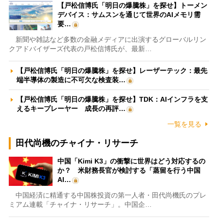
【戸松信博氏「明日の爆騰株」を探せ】トーメン
デバイス：サムスンを通じて世界のAIメモリ需
要…
新聞や雑誌など多数の金融メディアに出演するグローバルリン
クアドバイザーズ代表の戸松信博氏が、最新…
【戸松信博氏「明日の爆騰株」を探せ】レーザーテック：最先
端半導体の製造に不可欠な検査装…
【戸松信博氏「明日の爆騰株」を探せ】TDK：AIインフラを支
えるキープレーヤー 成長の再評…
一覧を見る
田代尚機のチャイナ・リサーチ
中国「Kimi K3」の衝撃に世界はどう対応するの
か？ 米財務長官が検討する「蒸留を行う中国
AI…
中国経済に精通する中国株投資の第一人者・田代尚機氏のプレ
ミアム連載「チャイナ・リサーチ」。中国企…