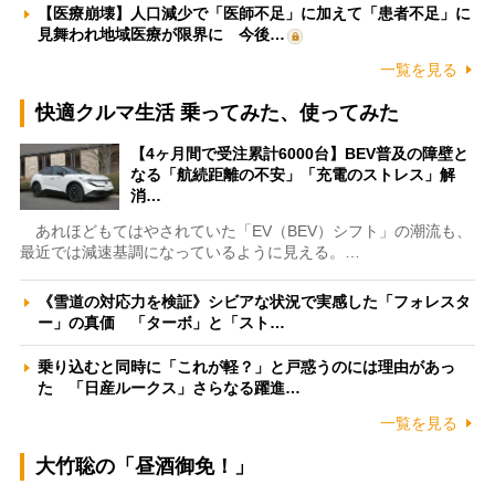
【医療崩壊】人口減少で「医師不足」に加えて「患者不足」に
見舞われ地域医療が限界に 今後…
一覧を見る
快適クルマ生活 乗ってみた、使ってみた
【4ヶ月間で受注累計6000台】BEV普及の障壁と
なる「航続距離の不安」「充電のストレス」解
消…
あれほどもてはやされていた「EV（BEV）シフト」の潮流も、
最近では減速基調になっているように見える。…
《雪道の対応力を検証》シビアな状況で実感した「フォレスタ
ー」の真価 「ターボ」と「スト…
乗り込むと同時に「これが軽？」と戸惑うのには理由があっ
た 「日産ルークス」さらなる躍進…
一覧を見る
大竹聡の「昼酒御免！」