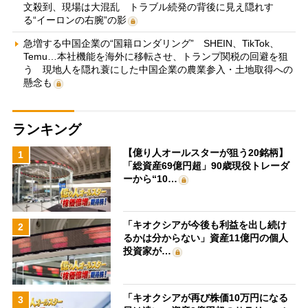
文殺到、現場は大混乱 トラブル続発の背後に見え隠れす
る“イーロンの右腕”の影
急増する中国企業の“国籍ロンダリング” SHEIN、TikTok、
Temu…本社機能を海外に移転させ、トランプ関税の回避を狙
う 現地人を隠れ蓑にした中国企業の農業参入・土地取得への
懸念も
ランキング
【億り人オールスターが狙う20銘柄】
1
「総資産69億円超」90歳現役トレーダ
ーから“10…
「キオクシアが今後も利益を出し続け
2
るかは分からない」資産11億円の個人
投資家が…
「キオクシアが再び株価10万円になる
3