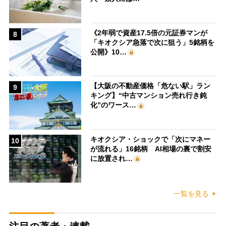
《2年弱で資産17.5倍の元証券マンが
8
「キオクシア急落で次に狙う」5銘柄を
公開》10…
【大阪の不動産価格「危ない駅」ラン
9
キング】“中古マンション売れ行き鈍
化”のワース…
キオクシア・ショックで「次にマネー
10
が流れる」16銘柄 AI相場の裏で割安
に放置され…
一覧を見る