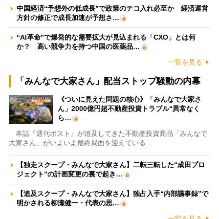
中国経済“予想外の低成長”で政策のテコ入れ必至か 経済運営
方針の修正で成長加速が予想さ…
“AI革命”で爆発的な需要拡大が見込まれる「CXO」とは何
か？ 高い競争力を持つ中国の医薬品…
一覧を見る
「みんなで大家さん」配当ストップ騒動の内幕
《ついに見えた問題の核心》「みんなで大家さ
ん」2000億円超不動産投資トラブル“異常なく
ら…
本誌『週刊ポスト』が追及してきた不動産投資商品「みんなで
大家さん」がいよいよ最終局面を迎えている…
【独走スクープ・みんなで大家さん】二転三転した“成田プロ
ジェクト”の計画変更の裏で起き…
【追及スクープ・みんなで大家さん】独占入手“内部議事録”で
明かされる柳瀬健一・代表の思…
一覧を見る