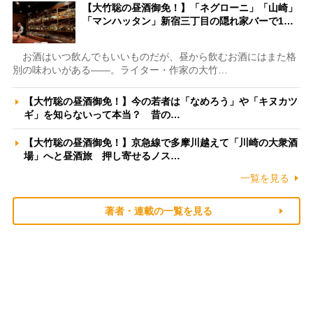
【大竹聡の昼酒御免！】「ネグローニ」「山崎」
「マンハッタン」新宿三丁目の隠れ家バーで1…
お酒はいつ飲んでもいいものだが、昼から飲むお酒にはまた格
別の味わいがある――。ライター・作家の大竹…
【大竹聡の昼酒御免！】今の若者は「なめろう」や「キヌカツ
ギ」を知らないって本当？ 昔の…
【大竹聡の昼酒御免！】京急線で多摩川越えて「川崎の大衆酒
場」へと昼酒旅 押し寄せるノス…
一覧を見る
著者・連載の一覧を見る