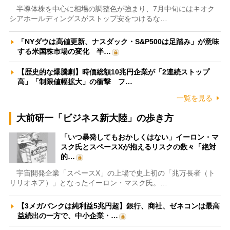
半導体株を中心に相場の調整色が強まり、7月中旬にはキオク
シアホールディングスがストップ安をつけるな…
「NYダウは高値更新、ナスダック・S&P500は足踏み」が意味
する米国株市場の変化 半…
【歴史的な爆騰劇】時価総額10兆円企業が「2連続ストップ
高」「制限値幅拡大」の衝撃 フ…
一覧を見る
大前研一「ビジネス新大陸」の歩き方
「いつ暴発してもおかしくはない」イーロン・マ
スク氏とスペースXが抱えるリスクの数々「絶対
的…
宇宙開発企業「スペースX」の上場で史上初の「兆万長者（ト
リリオネア）」となったイーロン・マスク氏。…
【3メガバンクは純利益5兆円超】銀行、商社、ゼネコンは最高
益続出の一方で、中小企業・…