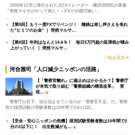
2009年12月に発行された元FXトレーダー・磯貝清明氏の著書
『突然マルサがやって来た！～FXで10億円稼い…
【第9回】もう一度FXでリベンジ！ 種銭は差し押さえを免れ
た”ヒミツのお金” ｜ 突然マルサ…
【第8回】年利はなんと14.6％！ 毎日5万円超の延滞税が積み
上がっていく ｜ 突然マルサ…
一覧を見る
河合雅司「人口減少ニッポンの活路」
【「警察官離れ」に歯止めはかかるか？】警察庁
が本気で取り組む「警察組織の構造改革」 実
現…
警察庁が目下、頭を悩ませているのが「警察官不足」だ。警察
官の採用試験の受験者数は10年間で2分の1以…
【安全・安心ニッポンの危機】採用試験受験者数は10年間で2
分の1以下に！ 出生数減がも…