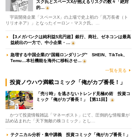
スク氏とスペースXが抱えるリスクの数々「絶対
的…
宇宙開発企業「スペースX」の上場で史上初の「兆万長者（ト
リリオネア）」となったイーロン・マスク氏。…
【3メガバンクは純利益5兆円超】銀行、商社、ゼネコンは最高
益続出の一方で、中小企業・…
急増する中国企業の“国籍ロンダリング” SHEIN、TikTok、
Temu…本社機能を海外に移転させ…
一覧を見る
投資ノウハウ満載コミック「俺がカブ番長！」
「売り時」を逃さないトレンド見極め術 投資コ
ミック「俺がカブ番長！」【第11回】
かつて投資情報雑誌「マネーポスト」にて、圧倒的な情報量が
詰め込まれた「天下無敵の株コミック」とし…
テクニカル分析・集中講義 投資コミック「俺がカブ番長！」