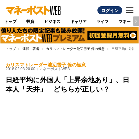
ログイン
トップ
投資
ビジネス
キャリア
ライフ
マネー
トップ
連載・著者
カリスマトレーダー池辺雪子 億の極意
日経平均に外国人
カリスマトレーダー池辺雪子 億の極意
2018.02.03 20:00
マネーポストWEB
日経平均に外国人「上昇余地あり」、日
本人「天井」 どちらが正しい？
Loaded
:
100.00%
/
Unmute