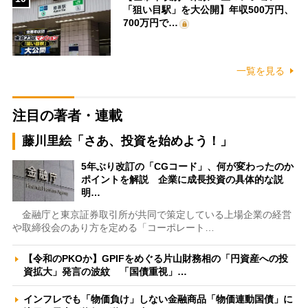
「狙い目駅」を大公開】年収500万円、
700万円で…
一覧を見る
注目の著者・連載
藤川里絵「さあ、投資を始めよう！」
5年ぶり改訂の「CGコード」、何が変わったのか
ポイントを解説 企業に成長投資の具体的な説
明…
金融庁と東京証券取引所が共同で策定している上場企業の経営
や取締役会のあり方を定める「コーポレート…
【令和のPKOか】GPIFをめぐる片山財務相の「円資産への投
資拡大」発言の波紋 「国債重視」…
インフレでも「物価負け」しない金融商品「物価連動国債」に