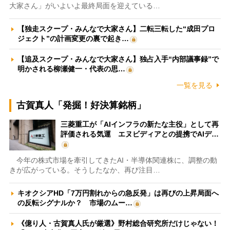
大家さん」がいよいよ最終局面を迎えている…
【独走スクープ・みんなで大家さん】二転三転した“成田プロ
ジェクト”の計画変更の裏で起き…
【追及スクープ・みんなで大家さん】独占入手“内部議事録”で
明かされる柳瀬健一・代表の思…
一覧を見る
古賀真人「発掘！好決算銘柄」
三菱重工が「AIインフラの新たな主役」として再
評価される気運 エヌビディアとの提携でAIデ…
今年の株式市場を牽引してきたAI・半導体関連株に、調整の動
きが広がっている。そうしたなか、再び注目…
キオクシアHD「7万円割れからの急反発」は再びの上昇局面へ
の反転シグナルか？ 市場のムー…
《億り人・古賀真人氏が厳選》野村総合研究所だけじゃない！