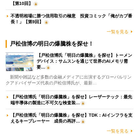
【第10回】
不透明相場に勝つ信用取引の極意 投資コミック「俺がカブ番
長！」【第9回】
一覧を見る
戸松信博の明日の爆騰株を探せ！
【戸松信博氏「明日の爆騰株」を探せ】トーメン
デバイス：サムスンを通じて世界のAIメモリ需
要…
新聞や雑誌など多数の金融メディアに出演するグローバルリン
クアドバイザーズ代表の戸松信博氏が、最新…
【戸松信博氏「明日の爆騰株」を探せ】レーザーテック：最先
端半導体の製造に不可欠な検査装…
【戸松信博氏「明日の爆騰株」を探せ】TDK：AIインフラを支
えるキープレーヤー 成長の再評…
一覧を見る