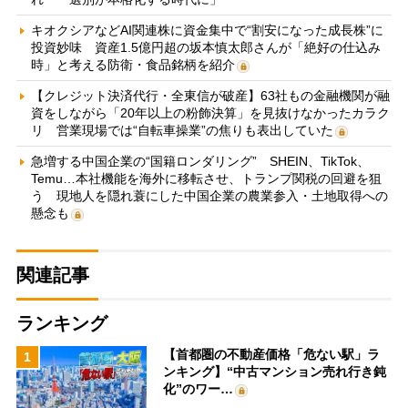
キオクシアなどAI関連株に資金集中で“割安になった成長株”に
投資妙味 資産1.5億円超の坂本慎太郎さんが「絶好の仕込み
時」と考える防衛・食品銘柄を紹介
【クレジット決済代行・全東信が破産】63社もの金融機関が融
資をしながら「20年以上の粉飾決算」を見抜けなかったカラク
リ 営業現場では“自転車操業”の焦りも表出していた
急増する中国企業の“国籍ロンダリング” SHEIN、TikTok、
Temu…本社機能を海外に移転させ、トランプ関税の回避を狙
う 現地人を隠れ蓑にした中国企業の農業参入・土地取得への
懸念も
関連記事
ランキング
【首都圏の不動産価格「危ない駅」ラ
1
ンキング】“中古マンション売れ行き鈍
化”のワー…