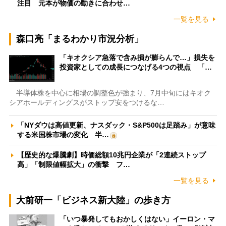
注目 元本が物価の動きに合わせ…
一覧を見る
森口亮「まるわかり市況分析」
「キオクシア急落で含み損が膨らんで…」損失を
投資家としての成長につなげる4つの視点 「…
半導体株を中心に相場の調整色が強まり、7月中旬にはキオク
シアホールディングスがストップ安をつけるな…
「NYダウは高値更新、ナスダック・S&P500は足踏み」が意味
する米国株市場の変化 半…
【歴史的な爆騰劇】時価総額10兆円企業が「2連続ストップ
高」「制限値幅拡大」の衝撃 フ…
一覧を見る
大前研一「ビジネス新大陸」の歩き方
「いつ暴発してもおかしくはない」イーロン・マ