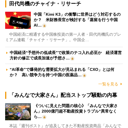
田代尚機のチャイナ・リサーチ
中国「Kimi K3」の衝撃に世界はどう対応するの
か？ 米財務長官が検討する「蒸留を行う中国
AI…
中国経済に精通する中国株投資の第一人者・田代尚機氏のプレ
ミアム連載「チャイナ・リサーチ」。中国企…
中国経済“予想外の低成長”で政策のテコ入れ必至か 経済運営
方針の修正で成長加速が予想さ…
“AI革命”で爆発的な需要拡大が見込まれる「CXO」とは何
か？ 高い競争力を持つ中国の医薬品…
一覧を見る
「みんなで大家さん」配当ストップ騒動の内幕
《ついに見えた問題の核心》「みんなで大家さ
ん」2000億円超不動産投資トラブル“異常なく
ら…
本誌『週刊ポスト』が追及してきた不動産投資商品「みんなで