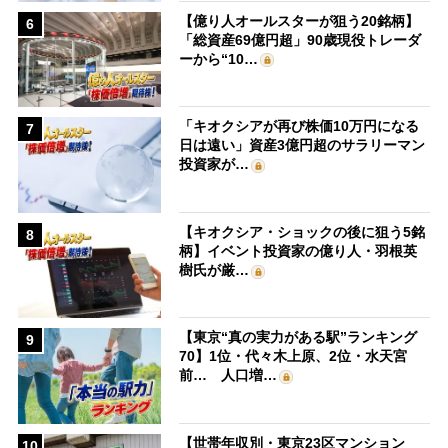
【億り人オールスターが狙う20銘柄】
6
「総資産69億円超」90歳現役トレーダ
ーから“10…
「キオクシアが再び株価10万円になる
7
日は遠い」資産3億円超のサラリーマン
投資家が…
【キオクシア・ショックの後に狙う5銘
8
柄】イベント投資家の億り人・羽根英
樹氏が厳…
【東京“真の実力がある駅”ランキング
9
70】1位・代々木上原、2位・水天宮
前… 人口増…
【世帯年収別・東京23区マンション
10