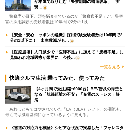
が本気で取り組む「警察組織の構造改革」 実
現…
警察庁が目下、頭を悩ませているのが「警察官不足」だ。警察
官の採用試験の受験者数は10年間で2分の1以…
【安全・安心ニッポンの危機】採用試験受験者数は10年間で2
分の1以下に！ 出生数減がも…
【医療崩壊】人口減少で「医師不足」に加えて「患者不足」に
見舞われ地域医療が限界に 今後…
一覧を見る
快適クルマ生活 乗ってみた、使ってみた
【4ヶ月間で受注累計6000台】BEV普及の障壁と
なる「航続距離の不安」「充電のストレス」解
消…
あれほどもてはやされていた「EV（BEV）シフト」の潮流も、
最近では減速基調になっているように見える。…
《雪道の対応力を検証》シビアな状況で実感した「フォレスタ