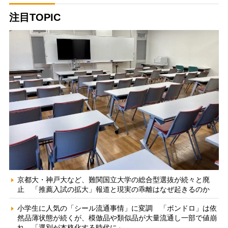
注目TOPIC
京都大・神戸大など、難関国立大学の総合型選抜が続々と廃
止 「推薦入試の拡大」報道と現実の乖離はなぜ起きるのか
小学生に人気の「シール流通事情」に変調 「ボンドロ」は依
然品薄状態が続くが、模倣品や類似品が大量流通し一部で値崩
れ 「選別が本格化する時代に」