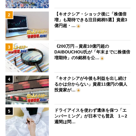
【キオクシア・ショック後に「株価倍
2
増」も期待できる注目銘柄5選】資産3
億円超・…
《200万円→資産10億円超の
3
DAIBOUCHOU氏が「年末までに株価倍
増期待」の5銘柄を公…
「キオクシアが今後も利益を出し続け
4
るかは分からない」資産11億円の個人
投資家が…
ドライアイスを使わず遺体を保つ「エ
5
ンバーミング」が日本でも普及 1～2
週間は問…