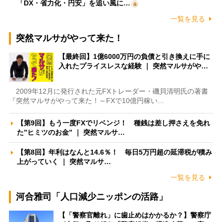
「DX・省力化・円安」を追い風に…
一覧を見る
突然マルサがやって来た！
【最終回】1億6000万円の負債と引き換えに手に
入れたプライスレスな経験 ｜ 突然マルサがや…
2009年12月に発行された元FXトレーダー・磯貝清明氏の著書
『突然マルサがやって来た！～FXで10億円稼い…
【第9回】もう一度FXでリベンジ！ 種銭は差し押さえを免れ
た”ヒミツのお金” ｜ 突然マルサ…
【第8回】年利はなんと14.6％！ 毎日5万円超の延滞税が積み
上がっていく ｜ 突然マルサ…
一覧を見る
河合雅司「人口減少ニッポンの活路」
【「警察官離れ」に歯止めはかかるか？】警察庁