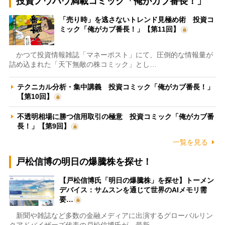
投資ノウハウ満載コミック「俺がカブ番長！」
「売り時」を逃さないトレンド見極め術 投資コ
ミック「俺がカブ番長！」【第11回】
かつて投資情報雑誌「マネーポスト」にて、圧倒的な情報量が
詰め込まれた「天下無敵の株コミック」とし…
テクニカル分析・集中講義 投資コミック「俺がカブ番長！」
【第10回】
不透明相場に勝つ信用取引の極意 投資コミック「俺がカブ番
長！」【第9回】
一覧を見る
戸松信博の明日の爆騰株を探せ！
【戸松信博氏「明日の爆騰株」を探せ】トーメン
デバイス：サムスンを通じて世界のAIメモリ需
要…
新聞や雑誌など多数の金融メディアに出演するグローバルリン
クアドバイザーズ代表の戸松信博氏が、最新…