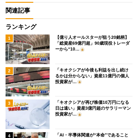
関連記事
ランキング
【億り人オールスターが狙う20銘柄】
1
「総資産69億円超」90歳現役トレーダ
ーから“10…
「キオクシアが今後も利益を出し続け
2
るかは分からない」資産11億円の個人
投資家が…
「キオクシアが再び株価10万円になる
3
日は遠い」資産3億円超のサラリーマン
投資家が…
「AI・半導体関連が“本命”であること
4