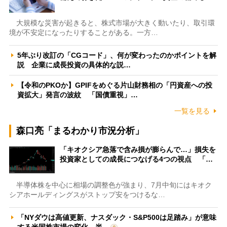
大規模な災害が起きると、株式市場が大きく動いたり、取引環
境が不安定になったりすることがある。一方…
5年ぶり改訂の「CGコード」、何が変わったのかポイントを解
説 企業に成長投資の具体的な説…
【令和のPKOか】GPIFをめぐる片山財務相の「円資産への投
資拡大」発言の波紋 「国債重視」…
一覧を見る
森口亮「まるわかり市況分析」
「キオクシア急落で含み損が膨らんで…」損失を
投資家としての成長につなげる4つの視点 「…
半導体株を中心に相場の調整色が強まり、7月中旬にはキオク
シアホールディングスがストップ安をつけるな…
「NYダウは高値更新、ナスダック・S&P500は足踏み」が意味
する米国株市場の変化 半…