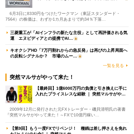
6月3日に8330円をつけたワークマン（東証スタンダード・
7564）の株価は、わずか1カ月あまりで約34％下落…
三菱重工が「AIインフラの新たな主役」として再評価される気
運 エヌビディアとの提携でAI…
キオクシアHD「7万円割れからの急反発」は再びの上昇局面へ
の反転シグナルか？ 市場のムー…
一覧を見る
突然マルサがやって来た！
【最終回】1億6000万円の負債と引き換えに手に
入れたプライスレスな経験 ｜ 突然マルサがや…
2009年12月に発行された元FXトレーダー・磯貝清明氏の著書
『突然マルサがやって来た！～FXで10億円稼い…
【第9回】もう一度FXでリベンジ！ 種銭は差し押さえを免れ
た”ヒミツのお金” ｜ 突然マルサ…