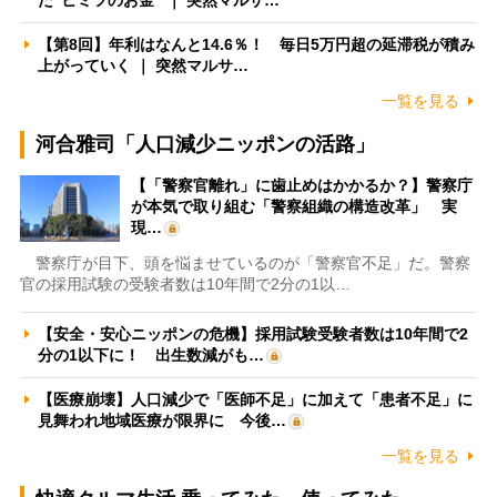
【第8回】年利はなんと14.6％！ 毎日5万円超の延滞税が積み
上がっていく ｜ 突然マルサ…
一覧を見る
河合雅司「人口減少ニッポンの活路」
【「警察官離れ」に歯止めはかかるか？】警察庁
が本気で取り組む「警察組織の構造改革」 実
現…
警察庁が目下、頭を悩ませているのが「警察官不足」だ。警察
官の採用試験の受験者数は10年間で2分の1以…
【安全・安心ニッポンの危機】採用試験受験者数は10年間で2
分の1以下に！ 出生数減がも…
【医療崩壊】人口減少で「医師不足」に加えて「患者不足」に
見舞われ地域医療が限界に 今後…
一覧を見る