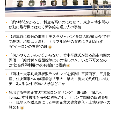
「約5時間かかるし、料金も高いのになぜ？」東京～博多間の
移動に飛行機ではなく新幹線を選ぶ人の事情
【納車時に複数の事故】テスラジャパン“多額のEV補助金”で注
文殺到、現場は大混乱 トラブル続発の背後に見え隠れす
る“イーロンの右腕”の影
「何がやりたいのか分からない」竹中平蔵氏が語る高市内閣の
評価 「給付付き税額控除はその場しのぎ」いま不可欠なの
は“社会保障制度の改革議論”と指摘
《商社の大学別就職者数ランキングを解剖》三菱商事、三井物
産、住友商事への就職者は「東大・早大・慶大で約6割」の現
実 3大学以外で強い大学はどこか
急増する中国企業の“国籍ロンダリング” SHEIN、TikTok、
Temu…本社機能を海外に移転させ、トランプ関税の回避を狙
う 現地人を隠れ蓑にした中国企業の農業参入・土地取得への
懸念も