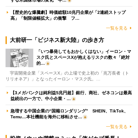
【歴史的な爆騰劇】時価総額10兆円企業が「2連続ストップ
高」「制限値幅拡大」の衝撃 フ…
一覧を見る
大前研一「ビジネス新大陸」の歩き方
「いつ暴発してもおかしくはない」イーロン・マ
スク氏とスペースXが抱えるリスクの数々「絶対
的…
宇宙開発企業「スペースX」の上場で史上初の「兆万長者（ト
リリオネア）」となったイーロン・マスク氏。…
【3メガバンクは純利益5兆円超】銀行、商社、ゼネコンは最高
益続出の一方で、中小企業・…
急増する中国企業の“国籍ロンダリング” SHEIN、TikTok、
Temu…本社機能を海外に移転させ…
一覧を見る