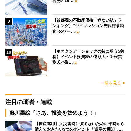
公開》10…
【首都圏の不動産価格「危ない駅」ラ
9
ンキング】“中古マンション売れ行き鈍
化”のワー…
【キオクシア・ショックの後に狙う5銘
10
柄】イベント投資家の億り人・羽根英
樹氏が厳…
一覧を見る
注目の著者・連載
藤川里絵「さあ、投資を始めよう！」
【資産運用】大災害時に慌てないために平時から
備えておきたい3つのポイント「資産の棚卸し…