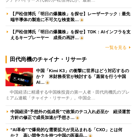
【戸松信博氏「明日の爆騰株」を探せ】レーザーテック：最先
端半導体の製造に不可欠な検査装…
【戸松信博氏「明日の爆騰株」を探せ】TDK：AIインフラを支
えるキープレーヤー 成長の再評…
一覧を見る
田代尚機のチャイナ・リサーチ
中国「Kimi K3」の衝撃に世界はどう対応するの
か？ 米財務長官が検討する「蒸留を行う中国
AI…
中国経済に精通する中国株投資の第一人者・田代尚機氏のプレ
ミアム連載「チャイナ・リサーチ」。中国企…
中国経済“予想外の低成長”で政策のテコ入れ必至か 経済運営
方針の修正で成長加速が予想さ…
“AI革命”で爆発的な需要拡大が見込まれる「CXO」とは何
か？ 高い競争力を持つ中国の医薬品…