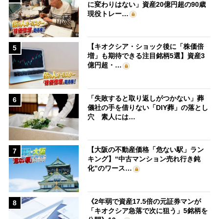
に変わりはない」資産20億円超の90歳
現役トレー…
【キオクシア・ショック後に「株価倍
5
増」も期待できる注目銘柄5選】資産3
億円超・…
「失敗すると取り返しがつかない」葬
6
儀社の手を借りない「DIY葬」の落とし
穴 素人には…
【大阪の不動産価格「危ない駅」ラン
7
キング】“中古マンション売れ行き鈍
化”のワース…
《2年弱で資産17.5倍の元証券マンが
8
「キオクシア急落で次に狙う」5銘柄を