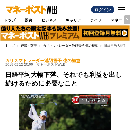
ログイン
トップ
投資
ビジネス
キャリア
ライフ
マネー
トップ
連載・著者
カリスマトレーダー池辺雪子 億の極意
日経平均大幅下落
カリスマトレーダー池辺雪子 億の極意
2018.02.12 20:00
マネーポストWEB
日経平均大幅下落、それでも利益を出し
続けるために必要なこと
もっと見る
arrow_forward_ios