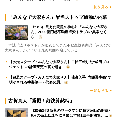
一覧を見る
「みんなで大家さん」配当ストップ騒動の内幕
《ついに見えた問題の核心》「みんなで大家さ
ん」2000億円超不動産投資トラブル“異常なく
ら…
本誌『週刊ポスト』が追及してきた不動産投資商品「みんなで
大家さん」がいよいよ最終局面を迎えている…
【独走スクープ・みんなで大家さん】二転三転した“成田プロ
ジェクト”の計画変更の裏で起き…
【追及スクープ・みんなで大家さん】独占入手“内部議事録”で
明かされる柳瀬健一・代表の思…
一覧を見る
古賀真人「発掘！好決算銘柄」
《株価34％急落のワークマンに特大反転の期待》
6月の売上低迷を吹き飛ばす第1四半期決算、…