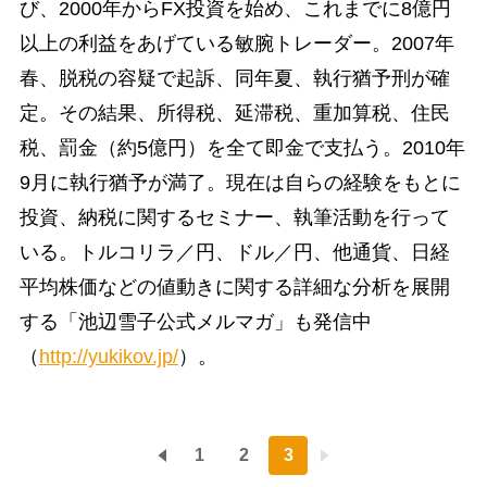
び、2000年からFX投資を始め、これまでに8億円
以上の利益をあげている敏腕トレーダー。2007年
春、脱税の容疑で起訴、同年夏、執行猶予刑が確
定。その結果、所得税、延滞税、重加算税、住民
税、罰金（約5億円）を全て即金で支払う。2010年
9月に執行猶予が満了。現在は自らの経験をもとに
投資、納税に関するセミナー、執筆活動を行って
いる。トルコリラ／円、ドル／円、他通貨、日経
平均株価などの値動きに関する詳細な分析を展開
する「池辺雪子公式メルマガ」も発信中
（
http://yukikov.jp/
）。
1
2
3