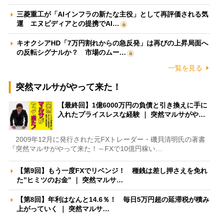
三菱重工が「AIインフラの新たな主役」として再評価される気
運 エヌビディアとの提携でAI…
キオクシアHD「7万円割れからの急反発」は再びの上昇局面へ
の反転シグナルか？ 市場のムー…
一覧を見る
突然マルサがやって来た！
【最終回】1億6000万円の負債と引き換えに手に
入れたプライスレスな経験 ｜ 突然マルサがや…
2009年12月に発行された元FXトレーダー・磯貝清明氏の著書
『突然マルサがやって来た！～FXで10億円稼い…
【第9回】もう一度FXでリベンジ！ 種銭は差し押さえを免れ
た”ヒミツのお金” ｜ 突然マルサ…
【第8回】年利はなんと14.6％！ 毎日5万円超の延滞税が積み
上がっていく ｜ 突然マルサ…