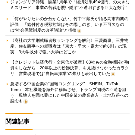
ジャングリア沖縄、開業1周年で「経済効果494億円」の大きな
ミスリード 事業の苦戦を覆い隠す“不透明すぎる巨大な数字”
「何がやりたいのか分からない」竹中平蔵氏が語る高市内閣の
評価 「給付付き税額控除はその場しのぎ」いま不可欠なの
は“社会保障制度の改革議論”と指摘
《商社の大学別就職者数ランキングを解剖》三菱商事、三井物
産、住友商事への就職者は「東大・早大・慶大で約6割」の現
実 3大学以外で強い大学はどこか
【クレジット決済代行・全東信が破産】63社もの金融機関が融
資をしながら「20年以上の粉飾決算」を見抜けなかったカラク
リ 営業現場では“自転車操業”の焦りも表出していた
急増する中国企業の“国籍ロンダリング” SHEIN、TikTok、
Temu…本社機能を海外に移転させ、トランプ関税の回避を狙
う 現地人を隠れ蓑にした中国企業の農業参入・土地取得への
懸念も
関連記事