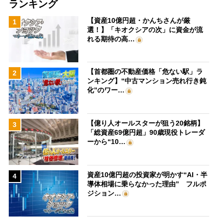
ランキング
【資産10億円超・かんちさんが厳
1
選！】「キオクシアの次」に資金が流
れる期待の高…
【首都圏の不動産価格「危ない駅」ラ
2
ンキング】“中古マンション売れ行き鈍
化”のワー…
【億り人オールスターが狙う20銘柄】
3
「総資産69億円超」90歳現役トレーダ
ーから“10…
資産10億円超の投資家が明かす“AI・半
4
導体相場に乗らなかった理由” フルポ
ジション…