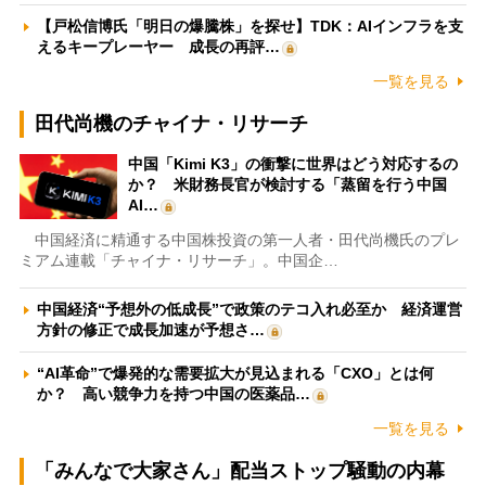
【戸松信博氏「明日の爆騰株」を探せ】TDK：AIインフラを支
えるキープレーヤー 成長の再評…
一覧を見る
田代尚機のチャイナ・リサーチ
中国「Kimi K3」の衝撃に世界はどう対応するの
か？ 米財務長官が検討する「蒸留を行う中国
AI…
中国経済に精通する中国株投資の第一人者・田代尚機氏のプレ
ミアム連載「チャイナ・リサーチ」。中国企…
中国経済“予想外の低成長”で政策のテコ入れ必至か 経済運営
方針の修正で成長加速が予想さ…
“AI革命”で爆発的な需要拡大が見込まれる「CXO」とは何
か？ 高い競争力を持つ中国の医薬品…
一覧を見る
「みんなで大家さん」配当ストップ騒動の内幕