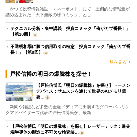
かつて投資情報雑誌「マネーポスト」にて、圧倒的な情報量が
詰め込まれた「天下無敵の株コミック」とし…
テクニカル分析・集中講義 投資コミック「俺がカブ番長！」
【第10回】
不透明相場に勝つ信用取引の極意 投資コミック「俺がカブ番
長！」【第9回】
一覧を見る
戸松信博の明日の爆騰株を探せ！
【戸松信博氏「明日の爆騰株」を探せ】トーメン
デバイス：サムスンを通じて世界のAIメモリ需
要…
新聞や雑誌など多数の金融メディアに出演するグローバルリン
クアドバイザーズ代表の戸松信博氏が、最新…
【戸松信博氏「明日の爆騰株」を探せ】レーザーテック：最先
端半導体の製造に不可欠な検査装…