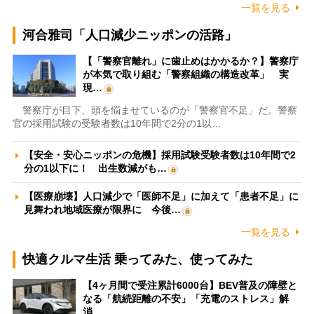
一覧を見る
河合雅司「人口減少ニッポンの活路」
【「警察官離れ」に歯止めはかかるか？】警察庁
が本気で取り組む「警察組織の構造改革」 実
現…
警察庁が目下、頭を悩ませているのが「警察官不足」だ。警察
官の採用試験の受験者数は10年間で2分の1以…
【安全・安心ニッポンの危機】採用試験受験者数は10年間で2
分の1以下に！ 出生数減がも…
【医療崩壊】人口減少で「医師不足」に加えて「患者不足」に
見舞われ地域医療が限界に 今後…
一覧を見る
快適クルマ生活 乗ってみた、使ってみた
【4ヶ月間で受注累計6000台】BEV普及の障壁と
なる「航続距離の不安」「充電のストレス」解
消…