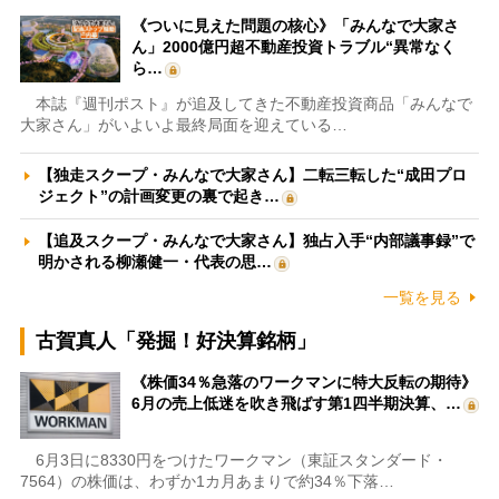
《ついに見えた問題の核心》「みんなで大家さ
ん」2000億円超不動産投資トラブル“異常なく
ら…
本誌『週刊ポスト』が追及してきた不動産投資商品「みんなで
大家さん」がいよいよ最終局面を迎えている…
【独走スクープ・みんなで大家さん】二転三転した“成田プロ
ジェクト”の計画変更の裏で起き…
【追及スクープ・みんなで大家さん】独占入手“内部議事録”で
明かされる柳瀬健一・代表の思…
一覧を見る
古賀真人「発掘！好決算銘柄」
《株価34％急落のワークマンに特大反転の期待》
6月の売上低迷を吹き飛ばす第1四半期決算、…
6月3日に8330円をつけたワークマン（東証スタンダード・
7564）の株価は、わずか1カ月あまりで約34％下落…