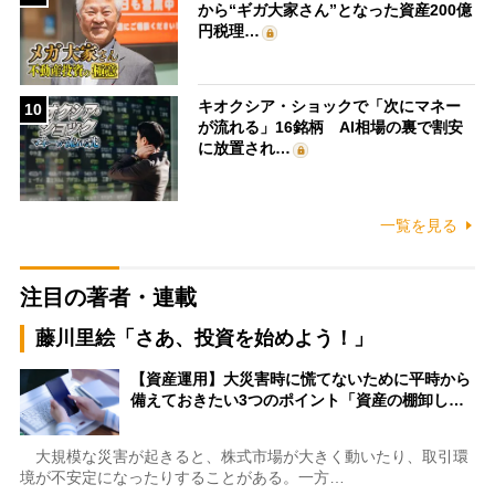
から“ギガ大家さん”となった資産200億
円税理…
キオクシア・ショックで「次にマネー
10
が流れる」16銘柄 AI相場の裏で割安
に放置され…
一覧を見る
注目の著者・連載
藤川里絵「さあ、投資を始めよう！」
【資産運用】大災害時に慌てないために平時から
備えておきたい3つのポイント「資産の棚卸し…
大規模な災害が起きると、株式市場が大きく動いたり、取引環
境が不安定になったりすることがある。一方…