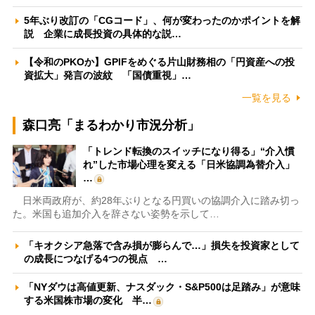
5年ぶり改訂の「CGコード」、何が変わったのかポイントを解
説 企業に成長投資の具体的な説…
【令和のPKOか】GPIFをめぐる片山財務相の「円資産への投
資拡大」発言の波紋 「国債重視」…
一覧を見る
森口亮「まるわかり市況分析」
「トレンド転換のスイッチになり得る」“介入慣
れ”した市場心理を変える「日米協調為替介入」
…
日米両政府が、約28年ぶりとなる円買いの協調介入に踏み切っ
た。米国も追加介入を辞さない姿勢を示して…
「キオクシア急落で含み損が膨らんで…」損失を投資家として
の成長につなげる4つの視点 …
「NYダウは高値更新、ナスダック・S&P500は足踏み」が意味
する米国株市場の変化 半…