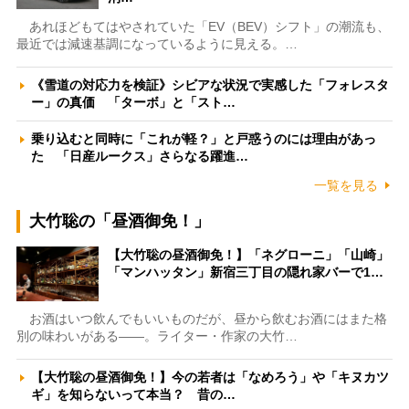
あれほどもてはやされていた「EV（BEV）シフト」の潮流も、
最近では減速基調になっているように見える。…
《雪道の対応力を検証》シビアな状況で実感した「フォレスタ
ー」の真価 「ターボ」と「スト…
乗り込むと同時に「これが軽？」と戸惑うのには理由があっ
た 「日産ルークス」さらなる躍進…
一覧を見る
大竹聡の「昼酒御免！」
【大竹聡の昼酒御免！】「ネグローニ」「山崎」
「マンハッタン」新宿三丁目の隠れ家バーで1…
お酒はいつ飲んでもいいものだが、昼から飲むお酒にはまた格
別の味わいがある――。ライター・作家の大竹…
【大竹聡の昼酒御免！】今の若者は「なめろう」や「キヌカツ
ギ」を知らないって本当？ 昔の…