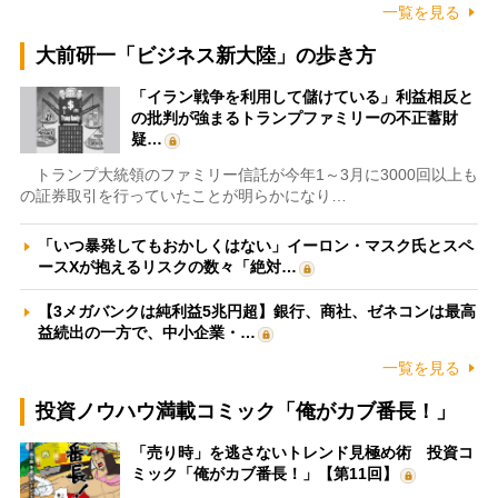
一覧を見る
大前研一「ビジネス新大陸」の歩き方
「イラン戦争を利用して儲けている」利益相反と
の批判が強まるトランプファミリーの不正蓄財
疑…
トランプ大統領のファミリー信託が今年1～3月に3000回以上も
の証券取引を行っていたことが明らかになり…
「いつ暴発してもおかしくはない」イーロン・マスク氏とスペ
ースXが抱えるリスクの数々「絶対…
【3メガバンクは純利益5兆円超】銀行、商社、ゼネコンは最高
益続出の一方で、中小企業・…
一覧を見る
投資ノウハウ満載コミック「俺がカブ番長！」
「売り時」を逃さないトレンド見極め術 投資コ
ミック「俺がカブ番長！」【第11回】