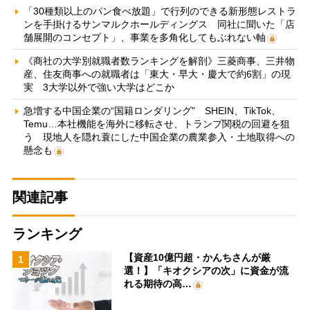
「30種類以上のパン食べ放題」で行列のできる新形態レストラ
ンを手掛けるサンマルクホールディングス 同社に聞いた「店
舗展開のコンセプト」、事業を多角化してもぶれない軸
《商社の大学別就職者数ランキングを解剖》三菱商事、三井物
産、住友商事への就職者は「東大・早大・慶大で約6割」の現
実 3大学以外で強い大学はどこか
急増する中国企業の“国籍ロンダリング” SHEIN、TikTok、
Temu…本社機能を海外に移転させ、トランプ関税の回避を狙
う 現地人を隠れ蓑にした中国企業の農業参入・土地取得への
懸念も
関連記事
ランキング
【資産10億円超・かんちさんが厳
1
選！】「キオクシアの次」に資金が流
れる期待の高…