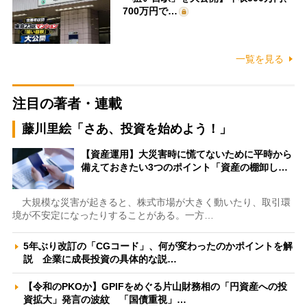
700万円で…
一覧を見る
注目の著者・連載
藤川里絵「さあ、投資を始めよう！」
【資産運用】大災害時に慌てないために平時から
備えておきたい3つのポイント「資産の棚卸し…
大規模な災害が起きると、株式市場が大きく動いたり、取引環
境が不安定になったりすることがある。一方…
5年ぶり改訂の「CGコード」、何が変わったのかポイントを解
説 企業に成長投資の具体的な説…
【令和のPKOか】GPIFをめぐる片山財務相の「円資産への投
資拡大」発言の波紋 「国債重視」…