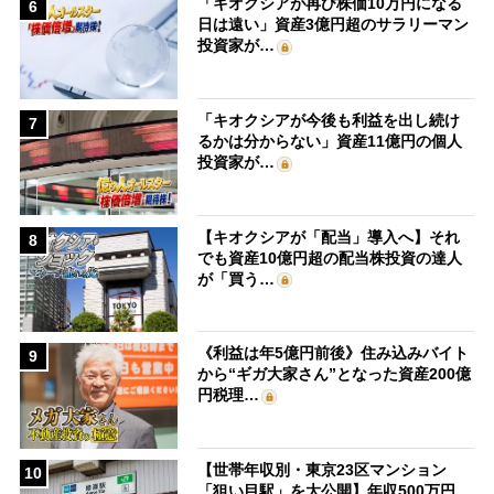
「キオクシアが再び株価10万円になる
6
日は遠い」資産3億円超のサラリーマン
投資家が…
「キオクシアが今後も利益を出し続け
7
るかは分からない」資産11億円の個人
投資家が…
【キオクシアが「配当」導入へ】それ
8
でも資産10億円超の配当株投資の達人
が「買う…
《利益は年5億円前後》住み込みバイト
9
から“ギガ大家さん”となった資産200億
円税理…
【世帯年収別・東京23区マンション
10
「狙い目駅」を大公開】年収500万円、