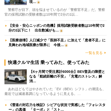
現…
警察庁が目下、頭を悩ませているのが「警察官不足」だ。警察
官の採用試験の受験者数は10年間で2分の1以…
【安全・安心ニッポンの危機】採用試験受験者数は10年間で2
分の1以下に！ 出生数減がも…
【医療崩壊】人口減少で「医師不足」に加えて「患者不足」に
見舞われ地域医療が限界に 今後…
一覧を見る
快適クルマ生活 乗ってみた、使ってみた
【4ヶ月間で受注累計6000台】BEV普及の障壁と
なる「航続距離の不安」「充電のストレス」解
消…
あれほどもてはやされていた「EV（BEV）シフト」の潮流も、
最近では減速基調になっているように見える。…
《雪道の対応力を検証》シビアな状況で実感した「フォレスタ
ー」の真価 「ターボ」と「スト…