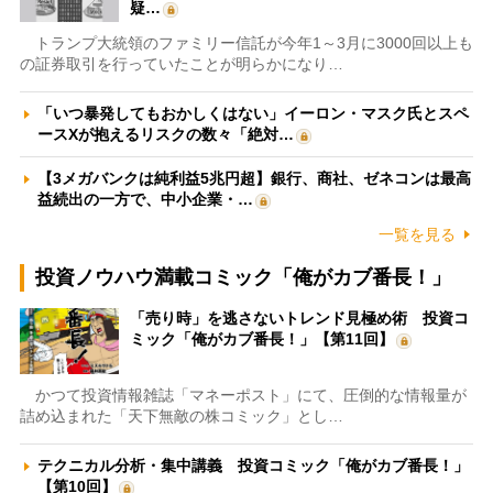
疑…
トランプ大統領のファミリー信託が今年1～3月に3000回以上も
の証券取引を行っていたことが明らかになり…
「いつ暴発してもおかしくはない」イーロン・マスク氏とスペ
ースXが抱えるリスクの数々「絶対…
【3メガバンクは純利益5兆円超】銀行、商社、ゼネコンは最高
益続出の一方で、中小企業・…
一覧を見る
投資ノウハウ満載コミック「俺がカブ番長！」
「売り時」を逃さないトレンド見極め術 投資コ
ミック「俺がカブ番長！」【第11回】
かつて投資情報雑誌「マネーポスト」にて、圧倒的な情報量が
詰め込まれた「天下無敵の株コミック」とし…
テクニカル分析・集中講義 投資コミック「俺がカブ番長！」
【第10回】