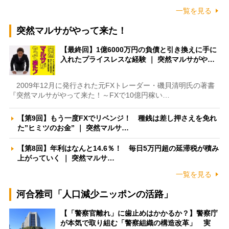
一覧を見る
突然マルサがやって来た！
【最終回】1億6000万円の負債と引き換えに手に
入れたプライスレスな経験 ｜ 突然マルサがや…
2009年12月に発行された元FXトレーダー・磯貝清明氏の著書
『突然マルサがやって来た！～FXで10億円稼い…
【第9回】もう一度FXでリベンジ！ 種銭は差し押さえを免れ
た”ヒミツのお金” ｜ 突然マルサ…
【第8回】年利はなんと14.6％！ 毎日5万円超の延滞税が積み
上がっていく ｜ 突然マルサ…
一覧を見る
河合雅司「人口減少ニッポンの活路」
【「警察官離れ」に歯止めはかかるか？】警察庁
が本気で取り組む「警察組織の構造改革」 実