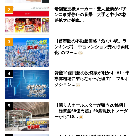
老舗遊技機メーカー・豊丸産業がパチ
2
ンコ事業停止の背景 大手と中小の格
差拡大に拍車…
【首都圏の不動産価格「危ない駅」ラ
3
ンキング】“中古マンション売れ行き鈍
化”のワー…
資産10億円超の投資家が明かす“AI・半
4
導体相場に乗らなかった理由” フルポ
ジション…
【億り人オールスターが狙う20銘柄】
5
「総資産69億円超」90歳現役トレーダ
ーから“10…