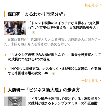
一覧を見る
森口亮「まるわかり市況分析」
「トレンド転換のスイッチになり得る」“介入慣
れ”した市場心理を変える「日米協調為替介入」
…
日米両政府が、約28年ぶりとなる円買いの協調介入に踏み切っ
た。米国も追加介入を辞さない姿勢を示して…
「キオクシア急落で含み損が膨らんで…」損失を投資家として
の成長につなげる4つの視点 …
「NYダウは高値更新、ナスダック・S&P500は足踏み」が意味
する米国株市場の変化 半…
一覧を見る
大前研一「ビジネス新大陸」の歩き方
「イラン戦争を利用して儲けている」利益相反と
の批判が強まるトランプファミリーの不正蓄財