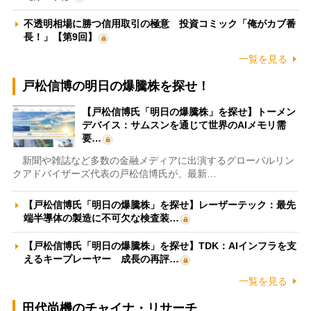
不透明相場に勝つ信用取引の極意 投資コミック「俺がカブ番
長！」【第9回】
一覧を見る
戸松信博の明日の爆騰株を探せ！
【戸松信博氏「明日の爆騰株」を探せ】トーメン
デバイス：サムスンを通じて世界のAIメモリ需
要…
新聞や雑誌など多数の金融メディアに出演するグローバルリン
クアドバイザーズ代表の戸松信博氏が、最新…
【戸松信博氏「明日の爆騰株」を探せ】レーザーテック：最先
端半導体の製造に不可欠な検査装…
【戸松信博氏「明日の爆騰株」を探せ】TDK：AIインフラを支
えるキープレーヤー 成長の再評…
一覧を見る
田代尚機のチャイナ・リサーチ