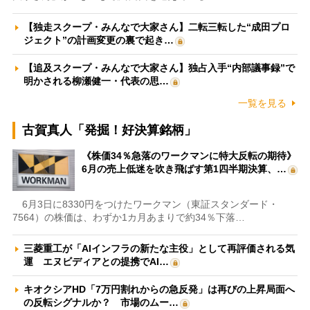
【独走スクープ・みんなで大家さん】二転三転した“成田プロ
ジェクト”の計画変更の裏で起き…
【追及スクープ・みんなで大家さん】独占入手“内部議事録”で
明かされる柳瀬健一・代表の思…
一覧を見る
古賀真人「発掘！好決算銘柄」
《株価34％急落のワークマンに特大反転の期待》
6月の売上低迷を吹き飛ばす第1四半期決算、…
6月3日に8330円をつけたワークマン（東証スタンダード・
7564）の株価は、わずか1カ月あまりで約34％下落…
三菱重工が「AIインフラの新たな主役」として再評価される気
運 エヌビディアとの提携でAI…
キオクシアHD「7万円割れからの急反発」は再びの上昇局面へ
の反転シグナルか？ 市場のムー…