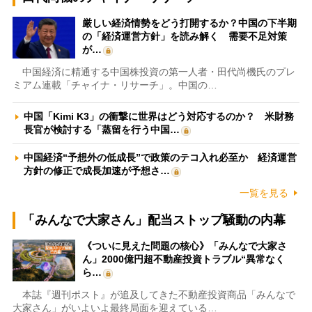
厳しい経済情勢をどう打開するか？中国の下半期
の「経済運営方針」を読み解く 需要不足対策
が…
中国経済に精通する中国株投資の第一人者・田代尚機氏のプレ
ミアム連載「チャイナ・リサーチ」。中国の…
中国「Kimi K3」の衝撃に世界はどう対応するのか？ 米財務
長官が検討する「蒸留を行う中国…
中国経済“予想外の低成長”で政策のテコ入れ必至か 経済運営
方針の修正で成長加速が予想さ…
一覧を見る
「みんなで大家さん」配当ストップ騒動の内幕
《ついに見えた問題の核心》「みんなで大家さ
ん」2000億円超不動産投資トラブル“異常なく
ら…
本誌『週刊ポスト』が追及してきた不動産投資商品「みんなで
大家さん」がいよいよ最終局面を迎えている…