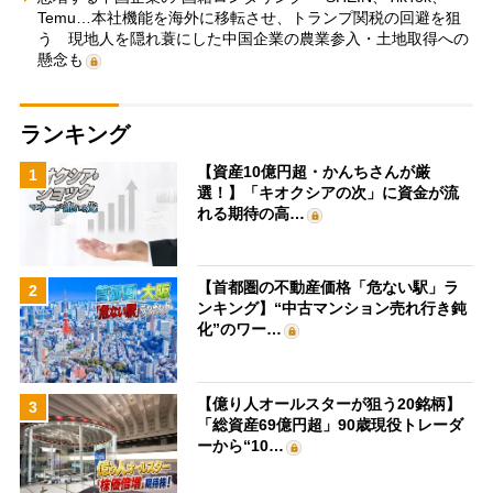
Temu…本社機能を海外に移転させ、トランプ関税の回避を狙
う 現地人を隠れ蓑にした中国企業の農業参入・土地取得への
懸念も
ランキング
【資産10億円超・かんちさんが厳
1
選！】「キオクシアの次」に資金が流
れる期待の高…
【首都圏の不動産価格「危ない駅」ラ
2
ンキング】“中古マンション売れ行き鈍
化”のワー…
【億り人オールスターが狙う20銘柄】
3
「総資産69億円超」90歳現役トレーダ
ーから“10…