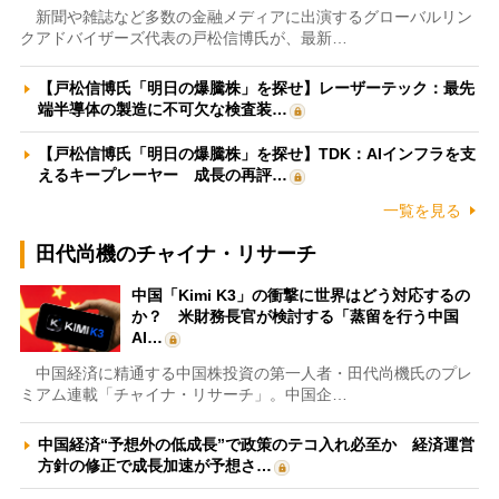
新聞や雑誌など多数の金融メディアに出演するグローバルリン
クアドバイザーズ代表の戸松信博氏が、最新…
【戸松信博氏「明日の爆騰株」を探せ】レーザーテック：最先
端半導体の製造に不可欠な検査装…
【戸松信博氏「明日の爆騰株」を探せ】TDK：AIインフラを支
えるキープレーヤー 成長の再評…
一覧を見る
田代尚機のチャイナ・リサーチ
中国「Kimi K3」の衝撃に世界はどう対応するの
か？ 米財務長官が検討する「蒸留を行う中国
AI…
中国経済に精通する中国株投資の第一人者・田代尚機氏のプレ
ミアム連載「チャイナ・リサーチ」。中国企…
中国経済“予想外の低成長”で政策のテコ入れ必至か 経済運営
方針の修正で成長加速が予想さ…