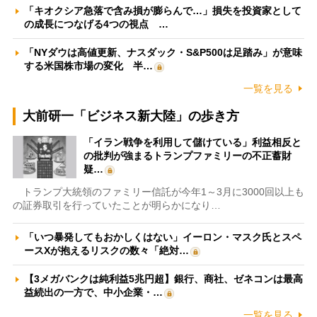
「キオクシア急落で含み損が膨らんで…」損失を投資家として
の成長につなげる4つの視点 …
「NYダウは高値更新、ナスダック・S&P500は足踏み」が意味
する米国株市場の変化 半…
一覧を見る
大前研一「ビジネス新大陸」の歩き方
「イラン戦争を利用して儲けている」利益相反と
の批判が強まるトランプファミリーの不正蓄財
疑…
トランプ大統領のファミリー信託が今年1～3月に3000回以上も
の証券取引を行っていたことが明らかになり…
「いつ暴発してもおかしくはない」イーロン・マスク氏とスペ
ースXが抱えるリスクの数々「絶対…
【3メガバンクは純利益5兆円超】銀行、商社、ゼネコンは最高
益続出の一方で、中小企業・…
一覧を見る