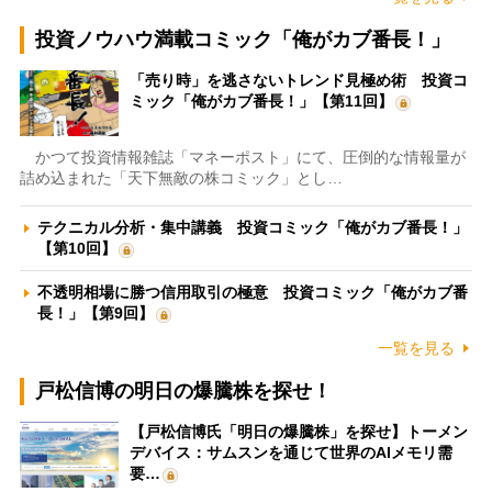
投資ノウハウ満載コミック「俺がカブ番長！」
「売り時」を逃さないトレンド見極め術 投資コ
ミック「俺がカブ番長！」【第11回】
かつて投資情報雑誌「マネーポスト」にて、圧倒的な情報量が
詰め込まれた「天下無敵の株コミック」とし…
テクニカル分析・集中講義 投資コミック「俺がカブ番長！」
【第10回】
不透明相場に勝つ信用取引の極意 投資コミック「俺がカブ番
長！」【第9回】
一覧を見る
戸松信博の明日の爆騰株を探せ！
【戸松信博氏「明日の爆騰株」を探せ】トーメン
デバイス：サムスンを通じて世界のAIメモリ需
要…