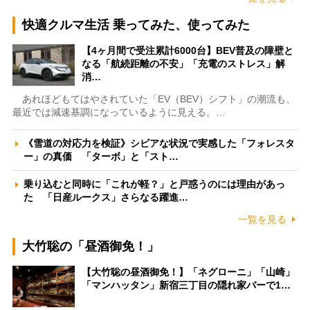
快適クルマ生活 乗ってみた、使ってみた
【4ヶ月間で受注累計6000台】BEV普及の障壁と
なる「航続距離の不安」「充電のストレス」解
消…
あれほどもてはやされていた「EV（BEV）シフト」の潮流も、
最近では減速基調になっているように見える。…
《雪道の対応力を検証》シビアな状況で実感した「フォレスタ
ー」の真価 「ターボ」と「スト…
乗り込むと同時に「これが軽？」と戸惑うのには理由があっ
た 「日産ルークス」さらなる躍進…
一覧を見る
大竹聡の「昼酒御免！」
【大竹聡の昼酒御免！】「ネグローニ」「山崎」
「マンハッタン」新宿三丁目の隠れ家バーで1…