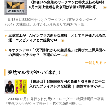
《株価34％急落のワークマンに特大反転の期待》
6月の売上低迷を吹き飛ばす第1四半期決算、…
6月3日に8330円をつけたワークマン（東証スタンダード・
7564）の株価は、わずか1カ月あまりで約34％下落…
三菱重工が「AIインフラの新たな主役」として再評価される気
運 エヌビディアとの提携でAI…
キオクシアHD「7万円割れからの急反発」は再びの上昇局面へ
の反転シグナルか？ 市場のムー…
一覧を見る
突然マルサがやって来た！
【最終回】1億6000万円の負債と引き換えに手に
入れたプライスレスな経験 ｜ 突然マルサがや…
2009年12月に発行された元FXトレーダー・磯貝清明氏の著書
『突然マルサがやって来た！～FXで10億円稼い…