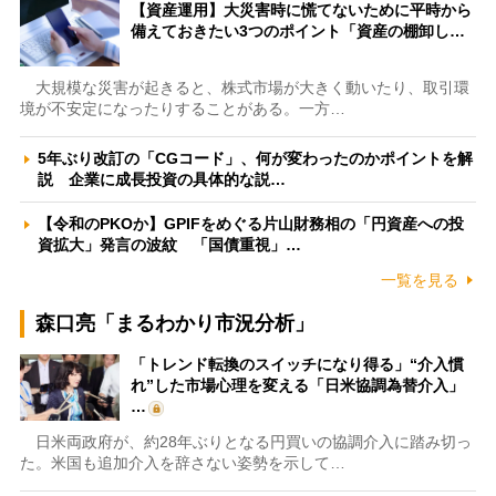
【資産運用】大災害時に慌てないために平時から
備えておきたい3つのポイント「資産の棚卸し…
大規模な災害が起きると、株式市場が大きく動いたり、取引環
境が不安定になったりすることがある。一方…
5年ぶり改訂の「CGコード」、何が変わったのかポイントを解
説 企業に成長投資の具体的な説…
【令和のPKOか】GPIFをめぐる片山財務相の「円資産への投
資拡大」発言の波紋 「国債重視」…
一覧を見る
森口亮「まるわかり市況分析」
「トレンド転換のスイッチになり得る」“介入慣
れ”した市場心理を変える「日米協調為替介入」
…
日米両政府が、約28年ぶりとなる円買いの協調介入に踏み切っ
た。米国も追加介入を辞さない姿勢を示して…