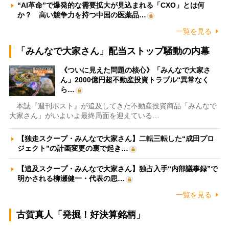
“AI革命”で爆発的な需要拡大が見込まれる「CXO」とは何
か？ 高い競争力を持つ中国の医薬品…
一覧を見る
「みんなで大家さん」配当ストップ騒動の内幕
《ついに見えた問題の核心》「みんなで大家さ
ん」2000億円超不動産投資トラブル“異常なく
ら…
本誌『週刊ポスト』が追及してきた不動産投資商品「みんなで
大家さん」がいよいよ最終局面を迎えている…
【独走スクープ・みんなで大家さん】二転三転した“成田プロ
ジェクト”の計画変更の裏で起き…
【追及スクープ・みんなで大家さん】独占入手“内部議事録”で
明かされる柳瀬健一・代表の思…
一覧を見る
古賀真人「発掘！好決算銘柄」