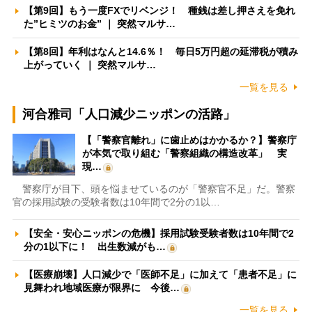
【第9回】もう一度FXでリベンジ！ 種銭は差し押さえを免れ
た”ヒミツのお金” ｜ 突然マルサ…
【第8回】年利はなんと14.6％！ 毎日5万円超の延滞税が積み
上がっていく ｜ 突然マルサ…
一覧を見る
河合雅司「人口減少ニッポンの活路」
【「警察官離れ」に歯止めはかかるか？】警察庁
が本気で取り組む「警察組織の構造改革」 実
現…
警察庁が目下、頭を悩ませているのが「警察官不足」だ。警察
官の採用試験の受験者数は10年間で2分の1以…
【安全・安心ニッポンの危機】採用試験受験者数は10年間で2
分の1以下に！ 出生数減がも…
【医療崩壊】人口減少で「医師不足」に加えて「患者不足」に
見舞われ地域医療が限界に 今後…
一覧を見る