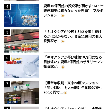
資産10億円超の投資家が明かす“AI・半
4
導体相場に乗らなかった理由” フルポ
ジション…
「キオクシアが今後も利益を出し続け
5
るかは分からない」資産11億円の個人
投資家が…
「キオクシアが再び株価10万円になる
6
日は遠い」資産3億円超のサラリーマン
投資家が…
【世帯年収別・東京23区マンション
7
「狙い目駅」を大公開】年収500万円、
700万円で…
【キオクシア・ショック後に「株価倍