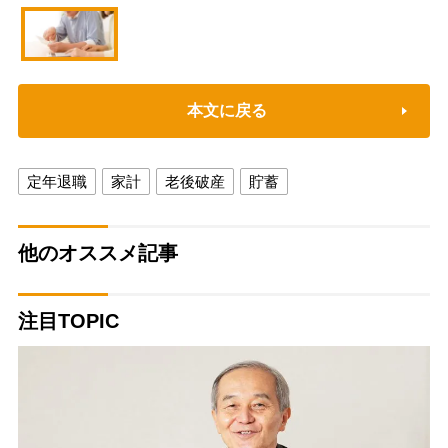
本文に戻る
定年退職
家計
老後破産
貯蓄
他のオススメ記事
注目TOPIC