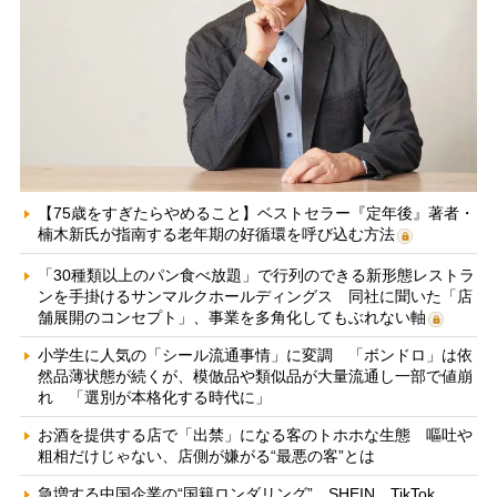
【75歳をすぎたらやめること】ベストセラー『定年後』著者・
楠木新氏が指南する老年期の好循環を呼び込む方法
「30種類以上のパン食べ放題」で行列のできる新形態レストラ
ンを手掛けるサンマルクホールディングス 同社に聞いた「店
舗展開のコンセプト」、事業を多角化してもぶれない軸
小学生に人気の「シール流通事情」に変調 「ボンドロ」は依
然品薄状態が続くが、模倣品や類似品が大量流通し一部で値崩
れ 「選別が本格化する時代に」
お酒を提供する店で「出禁」になる客のトホホな生態 嘔吐や
粗相だけじゃない、店側が嫌がる“最悪の客”とは
急増する中国企業の“国籍ロンダリング” SHEIN、TikTok、