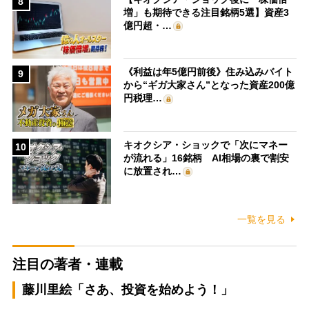
8
増」も期待できる注目銘柄5選】資産3
億円超・…
《利益は年5億円前後》住み込みバイト
9
から“ギガ大家さん”となった資産200億
円税理…
キオクシア・ショックで「次にマネー
10
が流れる」16銘柄 AI相場の裏で割安
に放置され…
一覧を見る
注目の著者・連載
藤川里絵「さあ、投資を始めよう！」