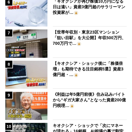
「キオクシアが再び株価10万円になる
6
日は遠い」資産3億円超のサラリーマン
投資家が…
【世帯年収別・東京23区マンション
7
「狙い目駅」を大公開】年収500万円、
700万円で…
【キオクシア・ショック後に「株価倍
8
増」も期待できる注目銘柄5選】資産3
億円超・…
《利益は年5億円前後》住み込みバイト
9
から“ギガ大家さん”となった資産200億
円税理…
キオクシア・ショックで「次にマネー
10
が流れる」16銘柄 AI相場の裏で割安