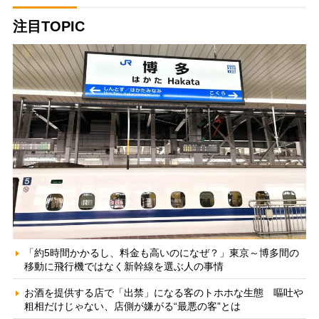
注目TOPIC
「約5時間かかるし、料金も高いのになぜ？」東京～博多間の
移動に飛行機ではなく新幹線を選ぶ人の事情
お酒を提供する店で「出禁」になる客のトホホな生態 嘔吐や
粗相だけじゃない、店側が嫌がる“最悪の客”とは