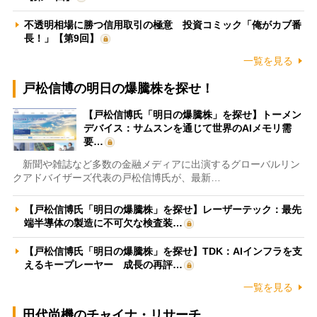
不透明相場に勝つ信用取引の極意 投資コミック「俺がカブ番
長！」【第9回】
一覧を見る
戸松信博の明日の爆騰株を探せ！
【戸松信博氏「明日の爆騰株」を探せ】トーメン
デバイス：サムスンを通じて世界のAIメモリ需
要…
新聞や雑誌など多数の金融メディアに出演するグローバルリン
クアドバイザーズ代表の戸松信博氏が、最新…
【戸松信博氏「明日の爆騰株」を探せ】レーザーテック：最先
端半導体の製造に不可欠な検査装…
【戸松信博氏「明日の爆騰株」を探せ】TDK：AIインフラを支
えるキープレーヤー 成長の再評…
一覧を見る
田代尚機のチャイナ・リサーチ