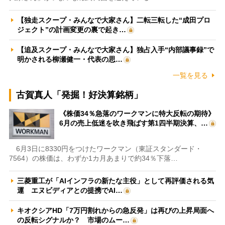
【独走スクープ・みんなで大家さん】二転三転した“成田プロ
ジェクト”の計画変更の裏で起き…
【追及スクープ・みんなで大家さん】独占入手“内部議事録”で
明かされる柳瀬健一・代表の思…
一覧を見る
古賀真人「発掘！好決算銘柄」
《株価34％急落のワークマンに特大反転の期待》
6月の売上低迷を吹き飛ばす第1四半期決算、…
6月3日に8330円をつけたワークマン（東証スタンダード・
7564）の株価は、わずか1カ月あまりで約34％下落…
三菱重工が「AIインフラの新たな主役」として再評価される気
運 エヌビディアとの提携でAI…
キオクシアHD「7万円割れからの急反発」は再びの上昇局面へ
の反転シグナルか？ 市場のムー…