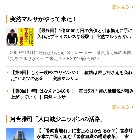
一覧を見る
突然マルサがやって来た！
【最終回】1億6000万円の負債と引き換えに手に
入れたプライスレスな経験 ｜ 突然マルサがや…
2009年12月に発行された元FXトレーダー・磯貝清明氏の著書
『突然マルサがやって来た！～FXで10億円稼い…
【第9回】もう一度FXでリベンジ！ 種銭は差し押さえを免れ
た”ヒミツのお金” ｜ 突然マルサ…
【第8回】年利はなんと14.6％！ 毎日5万円超の延滞税が積み
上がっていく ｜ 突然マルサ…
一覧を見る
河合雅司「人口減少ニッポンの活路」
【「警察官離れ」に歯止めはかかるか？】警察庁
が本気で取り組む「警察組織の構造改革」 実