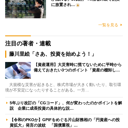
に放置され…
一覧を見る
注目の著者・連載
藤川里絵「さあ、投資を始めよう！」
【資産運用】大災害時に慌てないために平時から
備えておきたい3つのポイント「資産の棚卸し…
大規模な災害が起きると、株式市場が大きく動いたり、取引環
境が不安定になったりすることがある。一方…
5年ぶり改訂の「CGコード」、何が変わったのかポイントを解
説 企業に成長投資の具体的な説…
【令和のPKOか】GPIFをめぐる片山財務相の「円資産への投
資拡大」発言の波紋 「国債重視」…