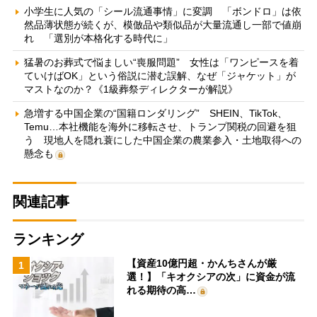
小学生に人気の「シール流通事情」に変調 「ボンドロ」は依
然品薄状態が続くが、模倣品や類似品が大量流通し一部で値崩
れ 「選別が本格化する時代に」
猛暑のお葬式で悩ましい“喪服問題” 女性は「ワンピースを着
ていけばOK」という俗説に潜む誤解、なぜ「ジャケット」が
マストなのか？《1級葬祭ディレクターが解説》
急増する中国企業の“国籍ロンダリング” SHEIN、TikTok、
Temu…本社機能を海外に移転させ、トランプ関税の回避を狙
う 現地人を隠れ蓑にした中国企業の農業参入・土地取得への
懸念も
関連記事
ランキング
【資産10億円超・かんちさんが厳
1
選！】「キオクシアの次」に資金が流
れる期待の高…