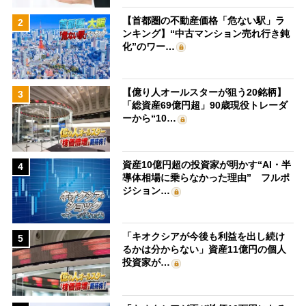
【首都圏の不動産価格「危ない駅」ラ
2
ンキング】“中古マンション売れ行き鈍
化”のワー…
【億り人オールスターが狙う20銘柄】
3
「総資産69億円超」90歳現役トレーダ
ーから“10…
資産10億円超の投資家が明かす“AI・半
4
導体相場に乗らなかった理由” フルポ
ジション…
「キオクシアが今後も利益を出し続け
5
るかは分からない」資産11億円の個人
投資家が…