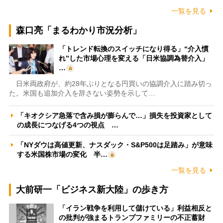
一覧を見る
森口亮「まるわかり市況分析」
「トレンド転換のスイッチになり得る」“介入慣
れ”した市場心理を変える「日米協調為替介入」
…
日米両政府が、約28年ぶりとなる円買いの協調介入に踏み切っ
た。米国も追加介入を辞さない姿勢を示して…
「キオクシア急落で含み損が膨らんで…」損失を投資家として
の成長につなげる4つの視点 …
「NYダウは高値更新、ナスダック・S&P500は足踏み」が意味
する米国株市場の変化 半…
一覧を見る
大前研一「ビジネス新大陸」の歩き方
「イラン戦争を利用して儲けている」利益相反と
の批判が強まるトランプファミリーの不正蓄財