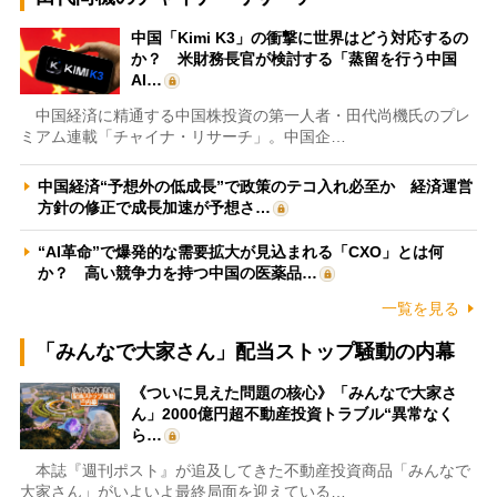
中国「Kimi K3」の衝撃に世界はどう対応するの
か？ 米財務長官が検討する「蒸留を行う中国
AI…
中国経済に精通する中国株投資の第一人者・田代尚機氏のプレ
ミアム連載「チャイナ・リサーチ」。中国企…
中国経済“予想外の低成長”で政策のテコ入れ必至か 経済運営
方針の修正で成長加速が予想さ…
“AI革命”で爆発的な需要拡大が見込まれる「CXO」とは何
か？ 高い競争力を持つ中国の医薬品…
一覧を見る
「みんなで大家さん」配当ストップ騒動の内幕
《ついに見えた問題の核心》「みんなで大家さ
ん」2000億円超不動産投資トラブル“異常なく
ら…
本誌『週刊ポスト』が追及してきた不動産投資商品「みんなで
大家さん」がいよいよ最終局面を迎えている…