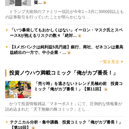
疑…
トランプ大統領のファミリー信託が今年1～3月に3000回以上も
の証券取引を行っていたことが明らかになり…
「いつ暴発してもおかしくはない」イーロン・マスク氏とスペ
ースXが抱えるリスクの数々「絶対…
【3メガバンクは純利益5兆円超】銀行、商社、ゼネコンは最高
益続出の一方で、中小企業・…
一覧を見る
投資ノウハウ満載コミック「俺がカブ番長！」
「売り時」を逃さないトレンド見極め術 投資コ
ミック「俺がカブ番長！」【第11回】
かつて投資情報雑誌「マネーポスト」にて、圧倒的な情報量が
詰め込まれた「天下無敵の株コミック」とし…
テクニカル分析・集中講義 投資コミック「俺がカブ番長！」
【第10回】