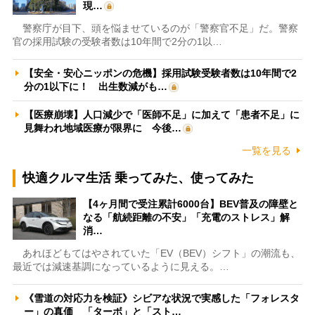
現…
警察庁が目下、頭を悩ませているのが「警察官不足」だ。警察
官の採用試験の受験者数は10年間で2分の1以…
【安全・安心ニッポンの危機】採用試験受験者数は10年間で2
分の1以下に！ 出生数減がも…
【医療崩壊】人口減少で「医師不足」に加えて「患者不足」に
見舞われ地域医療が限界に 今後…
一覧を見る
快適クルマ生活 乗ってみた、使ってみた
【4ヶ月間で受注累計6000台】BEV普及の障壁と
なる「航続距離の不安」「充電のストレス」解
消…
あれほどもてはやされていた「EV（BEV）シフト」の潮流も、
最近では減速基調になっているように見える。…
《雪道の対応力を検証》シビアな状況で実感した「フォレスタ
ー」の真価 「ターボ」と「スト…