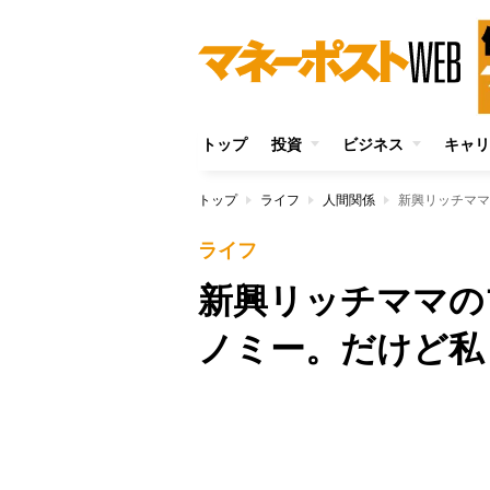
トップ
投資
ビジネス
キャリ
トップ
ライフ
人間関係
新興リッチママ
ライフ
新興リッチママの
ノミー。だけど私
Unmute