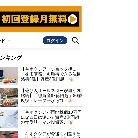
ンド
ログイン
ンキング
【キオクシア・ショック後に
「株価倍増」も期待できる注目
銘柄5選】資産3億円超…
【億り人オールスターが狙う20
銘柄】「総資産69億円超」90歳
現役トレーダーから“1…
「キオクシアが再び株価10万円
になる日は遠い」資産3億円超
のサラリーマン投資家…
「キオクシアが今後も利益を出