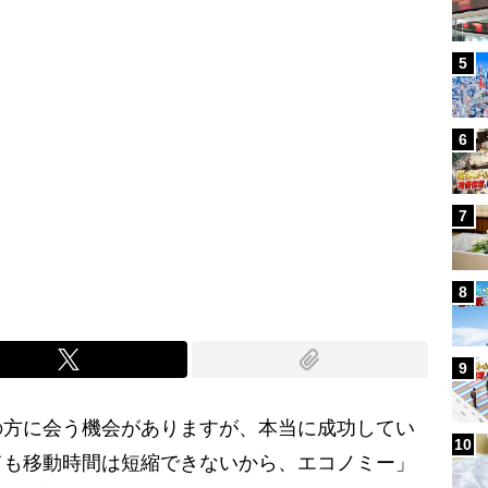
5
6
7
8
9
方に会う機会がありますが、本当に成功してい
10
ても移動時間は短縮できないから、エコノミー」