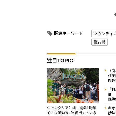
関連キーワード
マウンティ
飛行機
注目TOPIC
《商
住友
以外
「何
価 
保障
ジャングリア沖縄、開業1周年
キオ
で「経済効果494億円」の大き
妙味