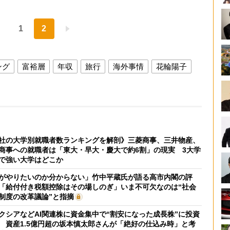
1
2
ング
富裕層
年収
旅行
海外事情
花輪陽子
社の大学別就職者数ランキングを解剖》三菱商事、三井物産、
商事への就職者は「東大・早大・慶大で約6割」の現実 3大学
で強い大学はどこか
がやりたいのか分からない」竹中平蔵氏が語る高市内閣の評
「給付付き税額控除はその場しのぎ」いま不可欠なのは“社会
制度の改革議論”と指摘
クシアなどAI関連株に資金集中で“割安になった成長株”に投資
 資産1.5億円超の坂本慎太郎さんが「絶好の仕込み時」と考