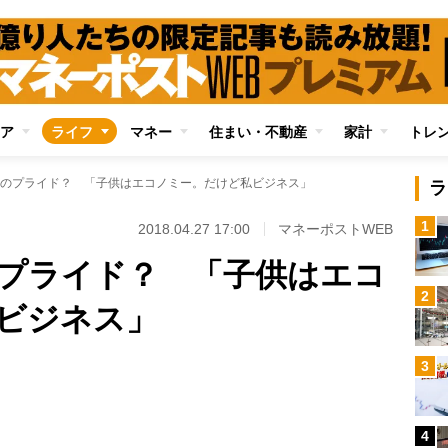
ア
ライフ
マネー
住まい・不動産
家計
トレ
のプライド？ 「子供はエコノミー。だけど私ビジネス」
ラ
1
2018.04.27 17:00
マネーポストWEB
プライド？ 「子供はエコ
2
ビジネス」
Loaded
:
3
96.70%
/
4