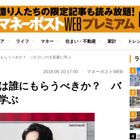
ア
ライフ
マネー
住まい・不動産
家計
トレ
もらうべきか？ バビロンの大富豪に学ぶ
ラ
1
2018.05.10 17:00
マネーポストWEB
は誰にもらうべきか？ バ
2
学ぶ
3
4