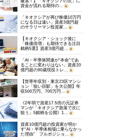
厳選！】「キオクシアの次」に
資金が流れる期待の…
「キオクシアが再び株価10万円
になる日は遠い」資産3億円超
のサラリーマン投資家…
【キオクシア・ショック後に
「株価倍増」も期待できる注目
銘柄5選】資産3億円超…
「AI・半導体関連が“本命”であ
ることに変わりはない」資産20
億円超の90歳現役トレ…
【世帯年収別・東京23区マンシ
ョン「狙い目駅」を大公開】年
収500万円、700万円…
《2年弱で資産17.5倍の元証券
マンが「キオクシア急落で次に
狙う」5銘柄を公開》1…
資産10億円超の投資家が明か
す“AI・半導体相場に乗らなかっ
た理由” フルポジショ…