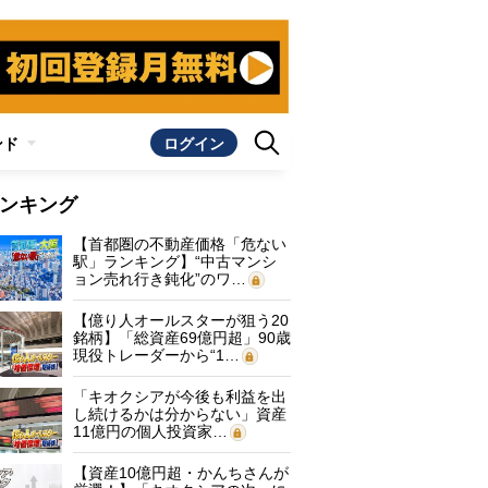
ンド
ログイン
ンキング
【首都圏の不動産価格「危ない
駅」ランキング】“中古マンシ
ョン売れ行き鈍化”のワ…
【億り人オールスターが狙う20
銘柄】「総資産69億円超」90歳
現役トレーダーから“1…
「キオクシアが今後も利益を出
し続けるかは分からない」資産
11億円の個人投資家…
【資産10億円超・かんちさんが