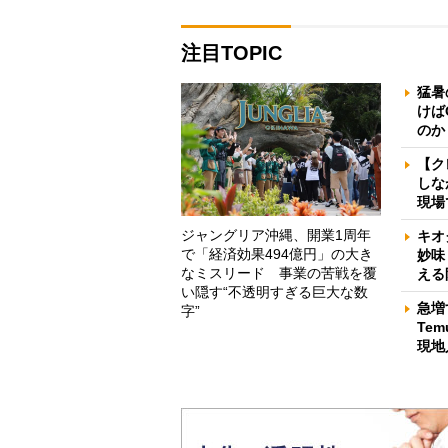
注目TOPIC
猛暑
けば
のか
【ク
しな
現場
ジャングリア沖縄、開業1周年
キオ
で「経済効果494億円」の大き
妙味
なミスリード 事業の苦戦を覆
える
い隠す“不透明すぎる巨大な数
急増
字”
Te
現地