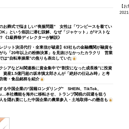
【お
202
のお葬式で悩ましい“喪服問題” 女性は「ワンピースを着てい
OK」という俗説に潜む誤解、なぜ「ジャケット」がマストな
？《1級葬祭ディレクターが解説》
レジット決済代行・全東信が破産】63社もの金融機関が融資を
がら「20年以上の粉飾決算」を見抜けなかったカラクリ 営業
では“自転車操業”の焦りも表出していた
クシアなどAI関連株に資金集中で“割安になった成長株”に投資
 資産1.5億円超の坂本慎太郎さんが「絶好の仕込み時」と考
防衛・食品銘柄を紹介
する中国企業の“国籍ロンダリング” SHEIN、TikTok、
mu…本社機能を海外に移転させ、トランプ関税の回避を狙う
人を隠れ蓑にした中国企業の農業参入・土地取得への懸念も