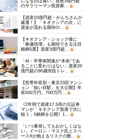
になる日は遠い」資産3億円超
のサラリーマン投資家…
【資産10億円超・かんちさんが
厳選！】「キオクシアの次」に
資金が流れる期待の…
【キオクシア・ショック後に
「株価倍増」も期待できる注目
銘柄5選】資産3億円超…
「AI・半導体関連が“本命”であ
ることに変わりはない」資産20
億円超の90歳現役トレ…
【世帯年収別・東京23区マンシ
ョン「狙い目駅」を大公開】年
収500万円、700万円…
《2年弱で資産17.5倍の元証券
マンが「キオクシア急落で次に
狙う」5銘柄を公開》1…
「いつ暴発してもおかしくはな
い」イーロン・マスク氏とスペ
ースXが抱えるリスクの数…