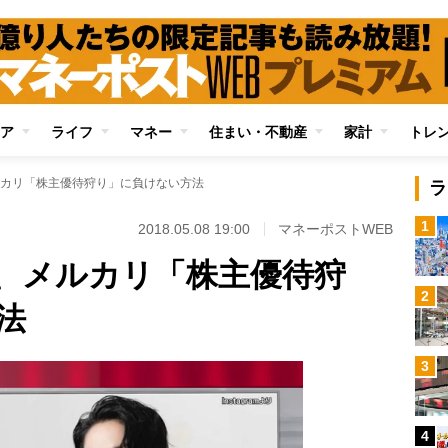
ア
ライフ
マネー
住まい・不動産
家計
トレ
カリ「株主優待狩り」に負けない方法
ラ
1
2018.05.08 19:00
マネーポストWEB
、メルカリ「株主優待狩
2
法
3
4