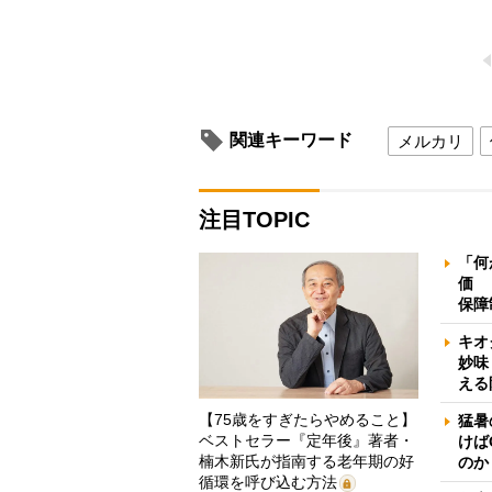
関連キーワード
メルカリ
注目TOPIC
「何
価 
保障
キオ
妙味
える
【75歳をすぎたらやめること】
猛暑
ベストセラー『定年後』著者・
けば
楠木新氏が指南する老年期の好
のか
循環を呼び込む方法