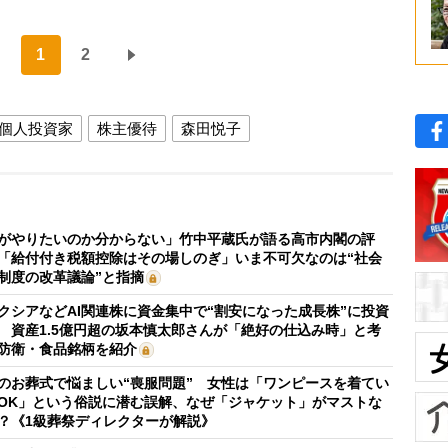
1
2
個人投資家
株主優待
森田悦子
がやりたいのか分からない」竹中平蔵氏が語る高市内閣の評
「給付付き税額控除はその場しのぎ」いま不可欠なのは“社会
制度の改革議論”と指摘
クシアなどAI関連株に資金集中で“割安になった成長株”に投資
 資産1.5億円超の坂本慎太郎さんが「絶好の仕込み時」と考
防衛・食品銘柄を紹介
のお葬式で悩ましい“喪服問題” 女性は「ワンピースを着てい
OK」という俗説に潜む誤解、なぜ「ジャケット」がマストな
？《1級葬祭ディレクターが解説》