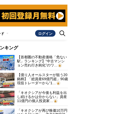
ンド
ログイン
ンキング
【首都圏の不動産価格「危ない
駅」ランキング】“中古マンシ
ョン売れ行き鈍化”のワ…
【億り人オールスターが狙う20
銘柄】「総資産69億円超」90歳
現役トレーダーから“1…
「キオクシアが今後も利益を出
し続けるかは分からない」資産
11億円の個人投資家…
「キオクシアが再び株価10万円