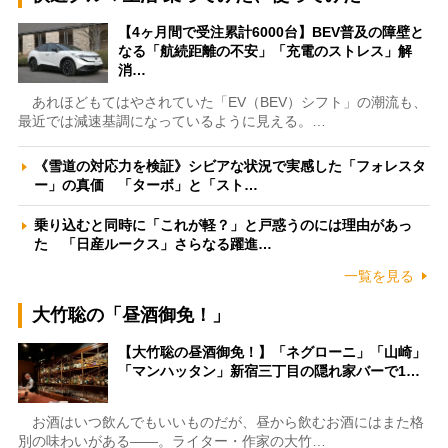
【4ヶ月間で受注累計6000台】BEV普及の障壁と
なる「航続距離の不安」「充電のストレス」解
消…
あれほどもてはやされていた「EV（BEV）シフト」の潮流も、
最近では減速基調になっているように見える。…
《雪道の対応力を検証》シビアな状況で実感した「フォレスタ
ー」の真価 「ターボ」と「スト…
乗り込むと同時に「これが軽？」と戸惑うのには理由があっ
た 「日産ルークス」さらなる躍進…
一覧を見る
大竹聡の「昼酒御免！」
【大竹聡の昼酒御免！】「ネグローニ」「山崎」
「マンハッタン」新宿三丁目の隠れ家バーで1…
お酒はいつ飲んでもいいものだが、昼から飲むお酒にはまた格
別の味わいがある――。ライター・作家の大竹…