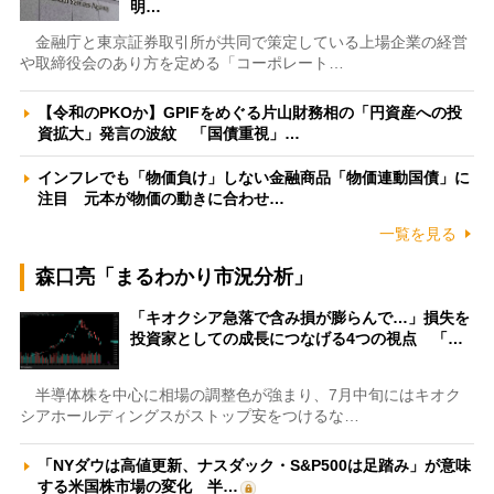
明…
金融庁と東京証券取引所が共同で策定している上場企業の経営
や取締役会のあり方を定める「コーポレート…
【令和のPKOか】GPIFをめぐる片山財務相の「円資産への投
資拡大」発言の波紋 「国債重視」…
インフレでも「物価負け」しない金融商品「物価連動国債」に
注目 元本が物価の動きに合わせ…
一覧を見る
森口亮「まるわかり市況分析」
「キオクシア急落で含み損が膨らんで…」損失を
投資家としての成長につなげる4つの視点 「…
半導体株を中心に相場の調整色が強まり、7月中旬にはキオク
シアホールディングスがストップ安をつけるな…
「NYダウは高値更新、ナスダック・S&P500は足踏み」が意味
する米国株市場の変化 半…