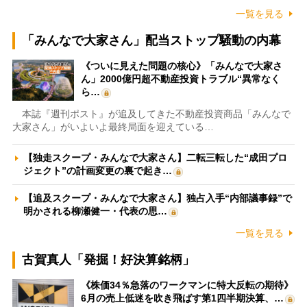
一覧を見る
「みんなで大家さん」配当ストップ騒動の内幕
《ついに見えた問題の核心》「みんなで大家さ
ん」2000億円超不動産投資トラブル“異常なく
ら…
本誌『週刊ポスト』が追及してきた不動産投資商品「みんなで
大家さん」がいよいよ最終局面を迎えている…
【独走スクープ・みんなで大家さん】二転三転した“成田プロ
ジェクト”の計画変更の裏で起き…
【追及スクープ・みんなで大家さん】独占入手“内部議事録”で
明かされる柳瀬健一・代表の思…
一覧を見る
古賀真人「発掘！好決算銘柄」
《株価34％急落のワークマンに特大反転の期待》
6月の売上低迷を吹き飛ばす第1四半期決算、…