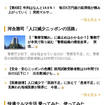
【第8回】年利はなんと14.6％！ 毎日5万円超の延滞税が積み
上がっていく ｜ 突然マルサ…
一覧を見る
河合雅司「人口減少ニッポンの活路」
【「警察官離れ」に歯止めはかかるか？】警察庁
が本気で取り組む「警察組織の構造改革」 実
現…
警察庁が目下、頭を悩ませているのが「警察官不足」だ。警察
官の採用試験の受験者数は10年間で2分の1以…
【安全・安心ニッポンの危機】採用試験受験者数は10年間で2
分の1以下に！ 出生数減がも…
【医療崩壊】人口減少で「医師不足」に加えて「患者不足」に
見舞われ地域医療が限界に 今後…
一覧を見る
快適クルマ生活 乗ってみた、使ってみた