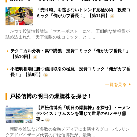
「売り時」を逃さないトレンド見極め術 投資コ
ミック「俺がカブ番長！」【第11回】
かつて投資情報雑誌「マネーポスト」にて、圧倒的な情報量が
詰め込まれた「天下無敵の株コミック」とし…
テクニカル分析・集中講義 投資コミック「俺がカブ番長！」
【第10回】
不透明相場に勝つ信用取引の極意 投資コミック「俺がカブ番
長！」【第9回】
一覧を見る
戸松信博の明日の爆騰株を探せ！
【戸松信博氏「明日の爆騰株」を探せ】トーメン
デバイス：サムスンを通じて世界のAIメモリ需
要…
新聞や雑誌など多数の金融メディアに出演するグローバルリン
クアドバイザーズ代表の戸松信博氏が、最新…