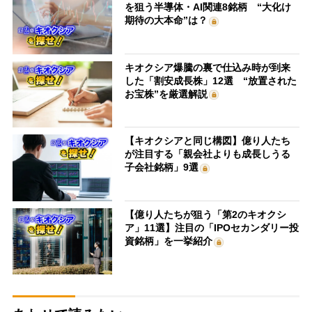
を狙う半導体・AI関連8銘柄 “大化け
期待の大本命”は？
キオクシア爆騰の裏で仕込み時が到来
した「割安成長株」12選 “放置された
お宝株”を厳選解説
【キオクシアと同じ構図】億り人たち
が注目する「親会社よりも成長しうる
子会社銘柄」9選
【億り人たちが狙う「第2のキオクシ
ア」11選】注目の「IPOセカンダリー投
資銘柄」を一挙紹介