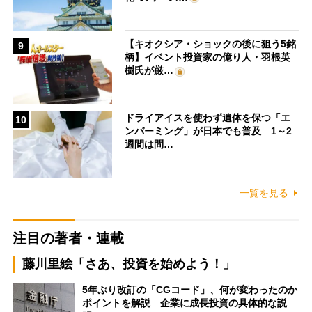
【キオクシア・ショックの後に狙う5銘
9
柄】イベント投資家の億り人・羽根英
樹氏が厳…
ドライアイスを使わず遺体を保つ「エ
10
ンバーミング」が日本でも普及 1～2
週間は問…
一覧を見る
注目の著者・連載
藤川里絵「さあ、投資を始めよう！」
5年ぶり改訂の「CGコード」、何が変わったのか
ポイントを解説 企業に成長投資の具体的な説