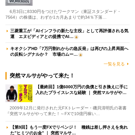
6月3日に8330円をつけたワークマン（東証スタンダード・
7564）の株価は、わずか1カ月あまりで約34％下落…
三菱重工が「AIインフラの新たな主役」として再評価される気
運 エヌビディアとの提携でAI…
キオクシアHD「7万円割れからの急反発」は再びの上昇局面へ
の反転シグナルか？ 市場のムー…
一覧を見る
突然マルサがやって来た！
【最終回】1億6000万円の負債と引き換えに手に
入れたプライスレスな経験 ｜ 突然マルサがや…
2009年12月に発行された元FXトレーダー・磯貝清明氏の著書
『突然マルサがやって来た！～FXで10億円稼い…
【第9回】もう一度FXでリベンジ！ 種銭は差し押さえを免れ
た”ヒミツのお金” ｜ 突然マルサ…