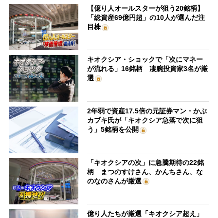
【億り人オールスターが狙う20銘柄】
「総資産69億円超」の10人が選んだ注
目株
キオクシア・ショックで「次にマネー
が流れる」16銘柄 凄腕投資家3名が厳
選
2年弱で資産17.5倍の元証券マン・かぶ
カブキ氏が「キオクシア急落で次に狙
う」5銘柄を公開
「キオクシアの次」に急騰期待の22銘
柄 まつのすけさん、かんちさん、な
のなのさんが厳選
億り人たちが厳選「キオクシア超え」