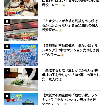
に変わりはない」資産20億円超の90歳
現役トレー…
「キオクシアが今後も利益を出し続け
5
るかは分からない」資産11億円の個人
投資家が…
【首都圏の不動産価格「危ない駅」ラ
6
ンキング】“中古マンション売れ行き鈍
化”のワー…
「失敗すると取り返しがつかない」葬
7
儀社の手を借りない「DIY葬」の落とし
穴 素人には…
【大阪の不動産価格「危ない駅」ラン
8
キング】“中古マンション売れ行き鈍
化”のワース…