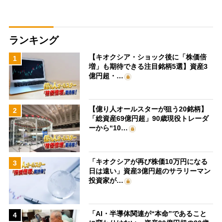
ランキング
【キオクシア・ショック後に「株価倍
1
増」も期待できる注目銘柄5選】資産3
億円超・…
【億り人オールスターが狙う20銘柄】
2
「総資産69億円超」90歳現役トレーダ
ーから“10…
「キオクシアが再び株価10万円になる
3
日は遠い」資産3億円超のサラリーマン
投資家が…
「AI・半導体関連が“本命”であること
4