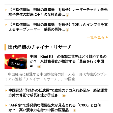
【戸松信博氏「明日の爆騰株」を探せ】レーザーテック：最先
端半導体の製造に不可欠な検査装…
【戸松信博氏「明日の爆騰株」を探せ】TDK：AIインフラを支
えるキープレーヤー 成長の再評…
一覧を見る
田代尚機のチャイナ・リサーチ
中国「Kimi K3」の衝撃に世界はどう対応するの
か？ 米財務長官が検討する「蒸留を行う中国
AI…
中国経済に精通する中国株投資の第一人者・田代尚機氏のプレ
ミアム連載「チャイナ・リサーチ」。中国企…
中国経済“予想外の低成長”で政策のテコ入れ必至か 経済運営
方針の修正で成長加速が予想さ…
“AI革命”で爆発的な需要拡大が見込まれる「CXO」とは何
か？ 高い競争力を持つ中国の医薬品…