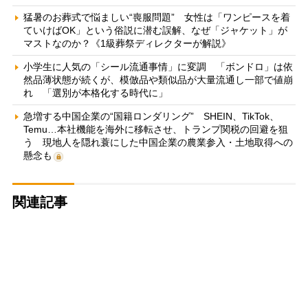
猛暑のお葬式で悩ましい“喪服問題” 女性は「ワンピースを着
ていけばOK」という俗説に潜む誤解、なぜ「ジャケット」が
マストなのか？《1級葬祭ディレクターが解説》
小学生に人気の「シール流通事情」に変調 「ボンドロ」は依
然品薄状態が続くが、模倣品や類似品が大量流通し一部で値崩
れ 「選別が本格化する時代に」
急増する中国企業の“国籍ロンダリング” SHEIN、TikTok、
Temu…本社機能を海外に移転させ、トランプ関税の回避を狙
う 現地人を隠れ蓑にした中国企業の農業参入・土地取得への
懸念も
関連記事