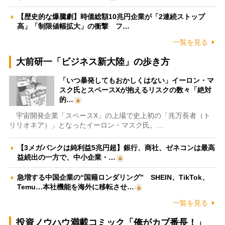
【歴史的な爆騰劇】時価総額10兆円企業が「2連続ストップ
高」「制限値幅拡大」の衝撃 フ…
一覧を見る
大前研一「ビジネス新大陸」の歩き方
「いつ暴発してもおかしくはない」イーロン・マ
スク氏とスペースXが抱えるリスクの数々「絶対
的…
宇宙開発企業「スペースX」の上場で史上初の「兆万長者（ト
リリオネア）」となったイーロン・マスク氏。…
【3メガバンクは純利益5兆円超】銀行、商社、ゼネコンは最高
益続出の一方で、中小企業・…
急増する中国企業の“国籍ロンダリング” SHEIN、TikTok、
Temu…本社機能を海外に移転させ…
一覧を見る
投資ノウハウ満載コミック「俺がカブ番長！」