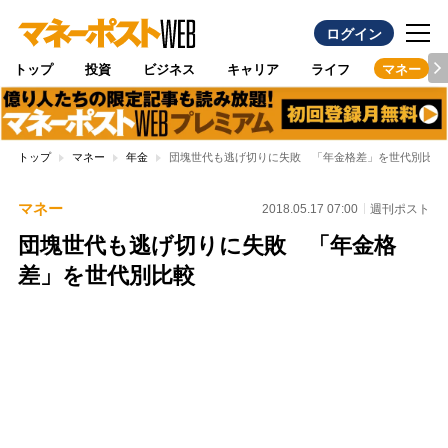
ログイン
トップ
投資
ビジネス
キャリア
ライフ
マネー
トップ
マネー
年金
団塊世代も逃げ切りに失敗 「年金格差」を世代別比較
マネー
2018.05.17 07:00
週刊ポスト
団塊世代も逃げ切りに失敗 「年金格
差」を世代別比較
Loaded
:
100.00%
/
Unmute