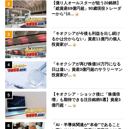
【億り人オールスターが狙う20銘柄】
2
「総資産69億円超」90歳現役トレーダ
ーから“10…
「キオクシアが今後も利益を出し続け
3
るかは分からない」資産11億円の個人
投資家が…
「キオクシアが再び株価10万円になる
4
日は遠い」資産3億円超のサラリーマン
投資家が…
【キオクシア・ショック後に「株価倍
5
増」も期待できる注目銘柄5選】資産3
億円超・…
「AI・半導体関連が“本命”であること
6