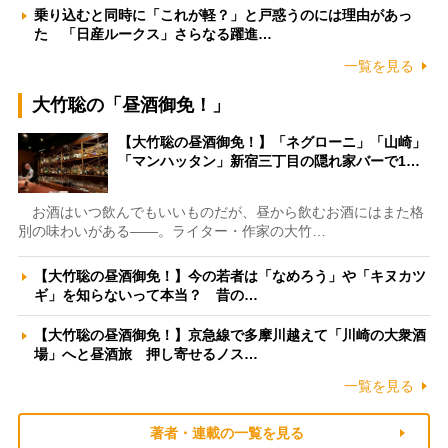
乗り込むと同時に「これが軽？」と戸惑うのには理由があっ
た 「日産ルークス」さらなる躍進…
一覧を見る
大竹聡の「昼酒御免！」
【大竹聡の昼酒御免！】「ネグローニ」「山崎」
「マンハッタン」新宿三丁目の隠れ家バーで1…
お酒はいつ飲んでもいいものだが、昼から飲むお酒にはまた格
別の味わいがある――。ライター・作家の大竹…
【大竹聡の昼酒御免！】今の若者は「なめろう」や「キヌカツ
ギ」を知らないって本当？ 昔の…
【大竹聡の昼酒御免！】京急線で多摩川越えて「川崎の大衆酒
場」へと昼酒旅 押し寄せるノス…
一覧を見る
著者・連載の一覧を見る