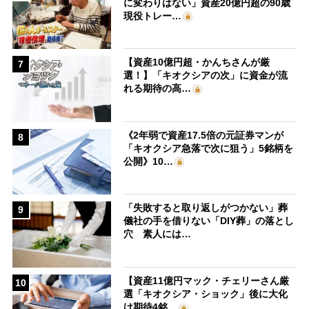
に変わりはない」資産20億円超の90歳
現役トレー…
【資産10億円超・かんちさんが厳
7
選！】「キオクシアの次」に資金が流
れる期待の高…
《2年弱で資産17.5倍の元証券マンが
8
「キオクシア急落で次に狙う」5銘柄を
公開》10…
「失敗すると取り返しがつかない」葬
9
儀社の手を借りない「DIY葬」の落とし
穴 素人には…
【資産11億円マック・チェリーさん厳
10
選「キオクシア・ショック」後に大化
け期待4銘…