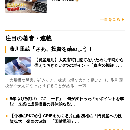
一覧を見る
注目の著者・連載
藤川里絵「さあ、投資を始めよう！」
【資産運用】大災害時に慌てないために平時から
備えておきたい3つのポイント「資産の棚卸し…
大規模な災害が起きると、株式市場が大きく動いたり、取引環
境が不安定になったりすることがある。一方…
5年ぶり改訂の「CGコード」、何が変わったのかポイントを解
説 企業に成長投資の具体的な説…
【令和のPKOか】GPIFをめぐる片山財務相の「円資産への投
資拡大」発言の波紋 「国債重視」…