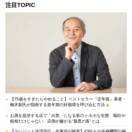
注目TOPIC
【75歳をすぎたらやめること】ベストセラー『定年後』著者・
楠木新氏が指南する老年期の好循環を呼び込む方法
お酒を提供する店で「出禁」になる客のトホホな生態 嘔吐や
粗相だけじゃない、店側が嫌がる“最悪の客”とは
【クレジット決済代行・全東信が破産】63社もの金融機関が融