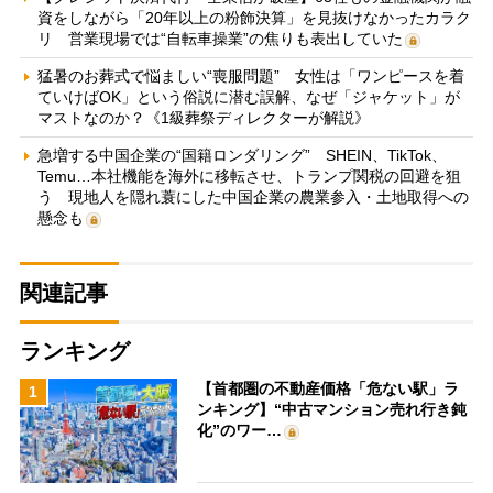
資をしながら「20年以上の粉飾決算」を見抜けなかったカラク
リ 営業現場では“自転車操業”の焦りも表出していた
猛暑のお葬式で悩ましい“喪服問題” 女性は「ワンピースを着
ていけばOK」という俗説に潜む誤解、なぜ「ジャケット」が
マストなのか？《1級葬祭ディレクターが解説》
急増する中国企業の“国籍ロンダリング” SHEIN、TikTok、
Temu…本社機能を海外に移転させ、トランプ関税の回避を狙
う 現地人を隠れ蓑にした中国企業の農業参入・土地取得への
懸念も
関連記事
ランキング
【首都圏の不動産価格「危ない駅」ラ
1
ンキング】“中古マンション売れ行き鈍
化”のワー…