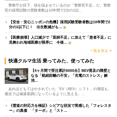
警察庁が目下、頭を悩ませているのが「警察官不足」だ。警察
官の採用試験の受験者数は10年間で2分の1以…
【安全・安心ニッポンの危機】採用試験受験者数は10年間で2
分の1以下に！ 出生数減がも…
【医療崩壊】人口減少で「医師不足」に加えて「患者不足」に
見舞われ地域医療が限界に 今後…
一覧を見る
快適クルマ生活 乗ってみた、使ってみた
【4ヶ月間で受注累計6000台】BEV普及の障壁と
なる「航続距離の不安」「充電のストレス」解
消…
あれほどもてはやされていた「EV（BEV）シフト」の潮流も、
最近では減速基調になっているように見える。…
《雪道の対応力を検証》シビアな状況で実感した「フォレスタ
ー」の真価 「ターボ」と「スト…