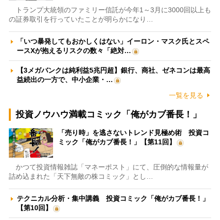
トランプ大統領のファミリー信託が今年1～3月に3000回以上も
の証券取引を行っていたことが明らかになり…
「いつ暴発してもおかしくはない」イーロン・マスク氏とスペ
ースXが抱えるリスクの数々「絶対…
【3メガバンクは純利益5兆円超】銀行、商社、ゼネコンは最高
益続出の一方で、中小企業・…
一覧を見る
投資ノウハウ満載コミック「俺がカブ番長！」
「売り時」を逃さないトレンド見極め術 投資コ
ミック「俺がカブ番長！」【第11回】
かつて投資情報雑誌「マネーポスト」にて、圧倒的な情報量が
詰め込まれた「天下無敵の株コミック」とし…
テクニカル分析・集中講義 投資コミック「俺がカブ番長！」
【第10回】