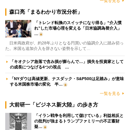
一覧を見る
森口亮「まるわかり市況分析」
「トレンド転換のスイッチになり得る」“介入慣
れ”した市場心理を変える「日米協調為替介入」
…
日米両政府が、約28年ぶりとなる円買いの協調介入に踏み切っ
た。米国も追加介入を辞さない姿勢を示して…
「キオクシア急落で含み損が膨らんで…」損失を投資家として
の成長につなげる4つの視点 …
「NYダウは高値更新、ナスダック・S&P500は足踏み」が意味
する米国株市場の変化 半…
一覧を見る
大前研一「ビジネス新大陸」の歩き方
「イラン戦争を利用して儲けている」利益相反と
の批判が強まるトランプファミリーの不正蓄財
疑…