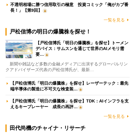
不透明相場に勝つ信用取引の極意 投資コミック「俺がカブ番
長！」【第9回】
一覧を見る
戸松信博の明日の爆騰株を探せ！
【戸松信博氏「明日の爆騰株」を探せ】トーメン
デバイス：サムスンを通じて世界のAIメモリ需
要…
新聞や雑誌など多数の金融メディアに出演するグローバルリン
クアドバイザーズ代表の戸松信博氏が、最新…
【戸松信博氏「明日の爆騰株」を探せ】レーザーテック：最先
端半導体の製造に不可欠な検査装…
【戸松信博氏「明日の爆騰株」を探せ】TDK：AIインフラを支
えるキープレーヤー 成長の再評…
一覧を見る
田代尚機のチャイナ・リサーチ