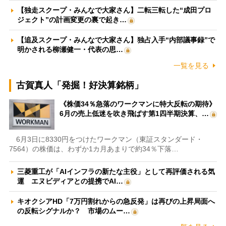
【独走スクープ・みんなで大家さん】二転三転した“成田プロ
ジェクト”の計画変更の裏で起き…
【追及スクープ・みんなで大家さん】独占入手“内部議事録”で
明かされる柳瀬健一・代表の思…
一覧を見る
古賀真人「発掘！好決算銘柄」
《株価34％急落のワークマンに特大反転の期待》
6月の売上低迷を吹き飛ばす第1四半期決算、…
6月3日に8330円をつけたワークマン（東証スタンダード・
7564）の株価は、わずか1カ月あまりで約34％下落…
三菱重工が「AIインフラの新たな主役」として再評価される気
運 エヌビディアとの提携でAI…
キオクシアHD「7万円割れからの急反発」は再びの上昇局面へ
の反転シグナルか？ 市場のムー…