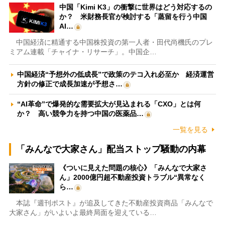
中国「Kimi K3」の衝撃に世界はどう対応するの
か？ 米財務長官が検討する「蒸留を行う中国
AI…
中国経済に精通する中国株投資の第一人者・田代尚機氏のプレ
ミアム連載「チャイナ・リサーチ」。中国企…
中国経済“予想外の低成長”で政策のテコ入れ必至か 経済運営
方針の修正で成長加速が予想さ…
“AI革命”で爆発的な需要拡大が見込まれる「CXO」とは何
か？ 高い競争力を持つ中国の医薬品…
一覧を見る
「みんなで大家さん」配当ストップ騒動の内幕
《ついに見えた問題の核心》「みんなで大家さ
ん」2000億円超不動産投資トラブル“異常なく
ら…
本誌『週刊ポスト』が追及してきた不動産投資商品「みんなで
大家さん」がいよいよ最終局面を迎えている…