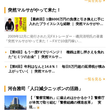
一覧を見る
突然マルサがやって来た！
【最終回】1億6000万円の負債と引き換えに手に
入れたプライスレスな経験 ｜ 突然マルサがや…
2009年12月に発行された元FXトレーダー・磯貝清明氏の著書
『突然マルサがやって来た！～FXで10億円稼い…
【第9回】もう一度FXでリベンジ！ 種銭は差し押さえを免れ
た”ヒミツのお金” ｜ 突然マルサ…
【第8回】年利はなんと14.6％！ 毎日5万円超の延滞税が積み
上がっていく ｜ 突然マルサ…
一覧を見る
河合雅司「人口減少ニッポンの活路」
【「警察官離れ」に歯止めはかかるか？】警察庁
が本気で取り組む「警察組織の構造改革」 実
現…