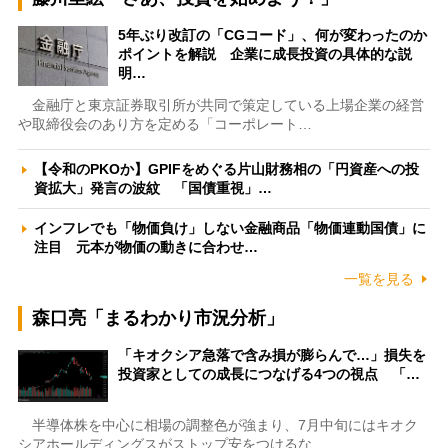
5年ぶり改訂の「CGコード」、何が変わったのか
ポイントを解説 企業に成長投資の具体的な説
明…
金融庁と東京証券取引所が共同で策定している上場企業の経営
や取締役会のあり方を定める「コーポレート…
【令和のPKOか】GPIFをめぐる片山財務相の「円資産への投
資拡大」発言の波紋 「国債重視」…
インフレでも「物価負け」しない金融商品「物価連動国債」に
注目 元本が物価の動きに合わせ…
一覧を見る
森口亮「まるわかり市況分析」
「キオクシア急落で含み損が膨らんで…」損失を
投資家としての成長につなげる4つの視点 「…
半導体株を中心に相場の調整色が強まり、7月中旬にはキオク
シアホールディングスがストップ安をつけるな…