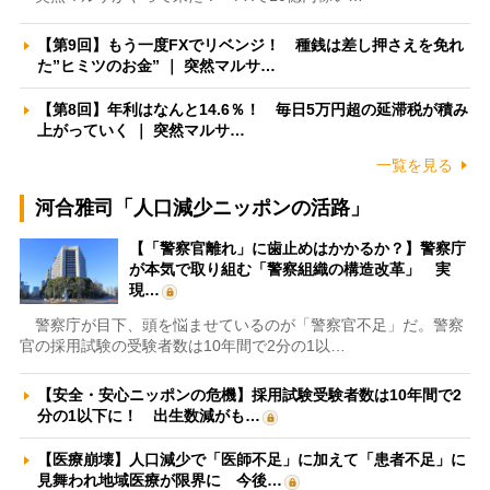
【第9回】もう一度FXでリベンジ！ 種銭は差し押さえを免れ
た”ヒミツのお金” ｜ 突然マルサ…
【第8回】年利はなんと14.6％！ 毎日5万円超の延滞税が積み
上がっていく ｜ 突然マルサ…
一覧を見る
河合雅司「人口減少ニッポンの活路」
【「警察官離れ」に歯止めはかかるか？】警察庁
が本気で取り組む「警察組織の構造改革」 実
現…
警察庁が目下、頭を悩ませているのが「警察官不足」だ。警察
官の採用試験の受験者数は10年間で2分の1以…
【安全・安心ニッポンの危機】採用試験受験者数は10年間で2
分の1以下に！ 出生数減がも…
【医療崩壊】人口減少で「医師不足」に加えて「患者不足」に
見舞われ地域医療が限界に 今後…