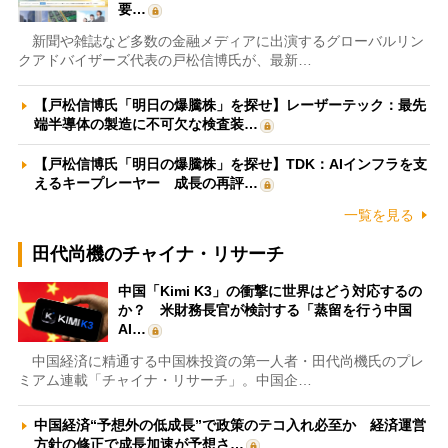
要…
新聞や雑誌など多数の金融メディアに出演するグローバルリン
クアドバイザーズ代表の戸松信博氏が、最新…
【戸松信博氏「明日の爆騰株」を探せ】レーザーテック：最先
端半導体の製造に不可欠な検査装…
【戸松信博氏「明日の爆騰株」を探せ】TDK：AIインフラを支
えるキープレーヤー 成長の再評…
一覧を見る
田代尚機のチャイナ・リサーチ
中国「Kimi K3」の衝撃に世界はどう対応するの
か？ 米財務長官が検討する「蒸留を行う中国
AI…
中国経済に精通する中国株投資の第一人者・田代尚機氏のプレ
ミアム連載「チャイナ・リサーチ」。中国企…
中国経済“予想外の低成長”で政策のテコ入れ必至か 経済運営
方針の修正で成長加速が予想さ…