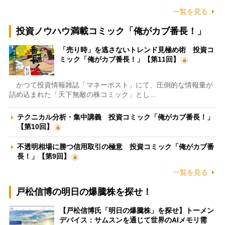
一覧を見る
投資ノウハウ満載コミック「俺がカブ番長！」
「売り時」を逃さないトレンド見極め術 投資コ
ミック「俺がカブ番長！」【第11回】
かつて投資情報雑誌「マネーポスト」にて、圧倒的な情報量が
詰め込まれた「天下無敵の株コミック」とし…
テクニカル分析・集中講義 投資コミック「俺がカブ番長！」
【第10回】
不透明相場に勝つ信用取引の極意 投資コミック「俺がカブ番
長！」【第9回】
一覧を見る
戸松信博の明日の爆騰株を探せ！
【戸松信博氏「明日の爆騰株」を探せ】トーメン
デバイス：サムスンを通じて世界のAIメモリ需