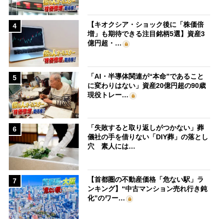
【キオクシア・ショック後に「株価倍
4
増」も期待できる注目銘柄5選】資産3
億円超・…
「AI・半導体関連が“本命”であること
5
に変わりはない」資産20億円超の90歳
現役トレー…
「失敗すると取り返しがつかない」葬
6
儀社の手を借りない「DIY葬」の落とし
穴 素人には…
【首都圏の不動産価格「危ない駅」ラ
7
ンキング】“中古マンション売れ行き鈍
化”のワー…