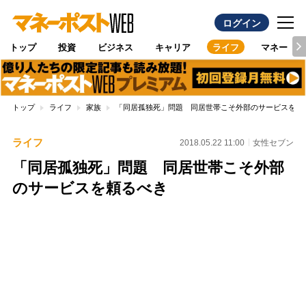
ログイン
トップ
投資
ビジネス
キャリア
ライフ
マネー
トップ
ライフ
家族
「同居孤独死」問題 同居世帯こそ外部のサービスを頼
ライフ
2018.05.22 11:00
女性セブン
「同居孤独死」問題 同居世帯こそ外部
のサービスを頼るべき
Loaded
:
100.00%
/
Unmute