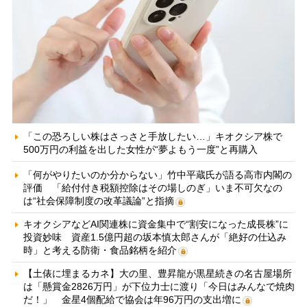
「この恐ろしい株はさっさと手放したい…」キオクシア株で
500万円の利益を出した女性が“夢よもう一度”と再購入
「何がやりたいのか分からない」竹中平蔵氏が語る高市内閣の
評価 「給付付き税額控除はその場しのぎ」いま不可欠なの
は“社会保障制度の改革議論”と指摘
キオクシアなどAI関連株に資金集中で“割安になった成長株”に
投資妙味 資産1.5億円超の坂本慎太郎さんが「絶好の仕込み
時」と考える防衛・食品銘柄を紹介
【土俵に埋まるカネ】大の里、豊昇龍が黒星続きの名古屋場所
は「懸賞金2826万円」が下位力士に渡り「今日はみんなで焼肉
だ！」 金星4個配給で協会は年96万円の支出増に