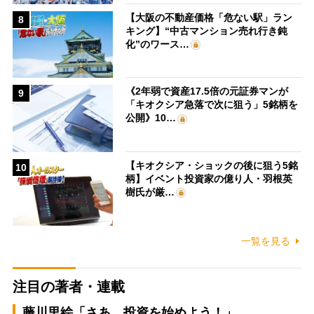
【大阪の不動産価格「危ない駅」ラン
8
キング】“中古マンション売れ行き鈍
化”のワース…
《2年弱で資産17.5倍の元証券マンが
9
「キオクシア急落で次に狙う」5銘柄を
公開》10…
【キオクシア・ショックの後に狙う5銘
10
柄】イベント投資家の億り人・羽根英
樹氏が厳…
一覧を見る
注目の著者・連載
藤川里絵「さあ、投資を始めよう！」