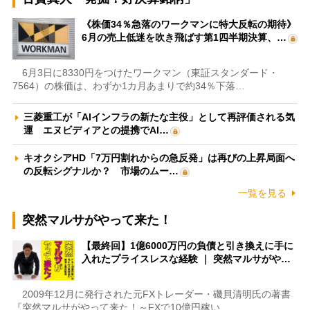
《株価34％急落のワークマンに特大反転の期待》
6月の売上低迷を吹き飛ばす第1四半期決算、…
6月3日に8330円をつけたワークマン（東証スタンダード・
7564）の株価は、わずか1カ月あまりで約34％下落…
三菱重工が「AIインフラの新たな主役」として再評価される気
運 エヌビディアとの提携でAI…
キオクシアHD「7万円割れからの急反発」は再びの上昇局面へ
の反転シグナルか？ 市場のムー…
一覧を見る
突然マルサがやって来た！
【最終回】1億6000万円の負債と引き換えに手に
入れたプライスレスな経験 ｜ 突然マルサがや…
2009年12月に発行された元FXトレーダー・磯貝清明氏の著書
『突然マルサがやって来た！～FXで10億円稼い…