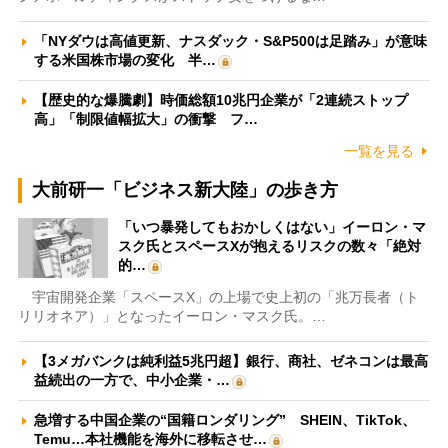
「NYダウは高値更新、ナスダック・S&P500は足踏み」が意味
する米国株市場の変化 半…
【歴史的な爆騰劇】時価総額10兆円企業が「2連続ストップ
高」「制限値幅拡大」の衝撃 フ…
一覧を見る
大前研一「ビジネス新大陸」の歩き方
「いつ暴発してもおかしくはない」イーロン・マ
スク氏とスペースXが抱えるリスクの数々「絶対
的…
宇宙開発企業「スペースX」の上場で史上初の「兆万長者（ト
リリオネア）」となったイーロン・マスク氏。…
【3メガバンクは純利益5兆円超】銀行、商社、ゼネコンは最高
益続出の一方で、中小企業・…
急増する中国企業の“国籍ロンダリング” SHEIN、TikTok、
Temu…本社機能を海外に移転させ…