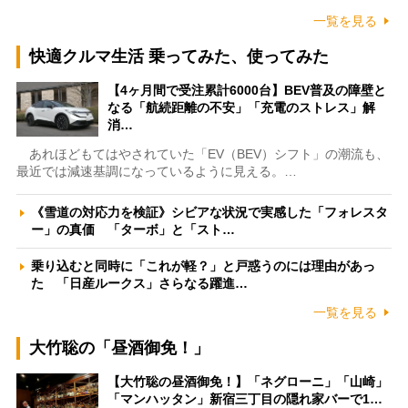
一覧を見る
快適クルマ生活 乗ってみた、使ってみた
【4ヶ月間で受注累計6000台】BEV普及の障壁と
なる「航続距離の不安」「充電のストレス」解
消…
あれほどもてはやされていた「EV（BEV）シフト」の潮流も、
最近では減速基調になっているように見える。…
《雪道の対応力を検証》シビアな状況で実感した「フォレスタ
ー」の真価 「ターボ」と「スト…
乗り込むと同時に「これが軽？」と戸惑うのには理由があっ
た 「日産ルークス」さらなる躍進…
一覧を見る
大竹聡の「昼酒御免！」
【大竹聡の昼酒御免！】「ネグローニ」「山崎」
「マンハッタン」新宿三丁目の隠れ家バーで1…