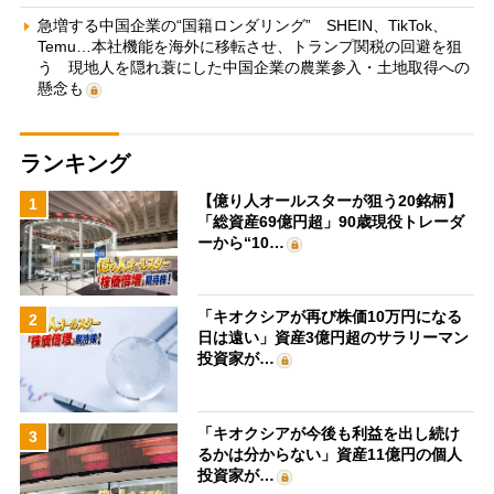
急増する中国企業の“国籍ロンダリング” SHEIN、TikTok、
Temu…本社機能を海外に移転させ、トランプ関税の回避を狙
う 現地人を隠れ蓑にした中国企業の農業参入・土地取得への
懸念も
ランキング
【億り人オールスターが狙う20銘柄】
1
「総資産69億円超」90歳現役トレーダ
ーから“10…
「キオクシアが再び株価10万円になる
2
日は遠い」資産3億円超のサラリーマン
投資家が…
「キオクシアが今後も利益を出し続け
3
るかは分からない」資産11億円の個人
投資家が…