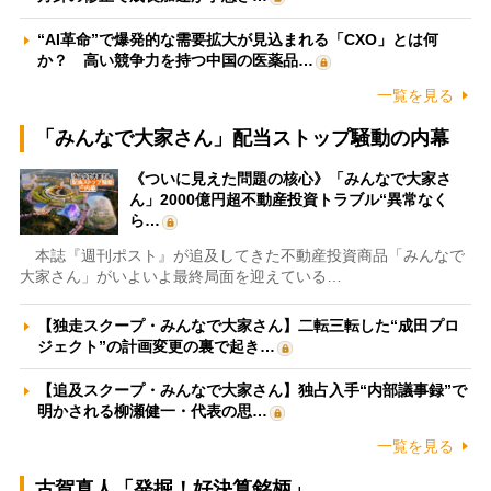
“AI革命”で爆発的な需要拡大が見込まれる「CXO」とは何
か？ 高い競争力を持つ中国の医薬品…
一覧を見る
「みんなで大家さん」配当ストップ騒動の内幕
《ついに見えた問題の核心》「みんなで大家さ
ん」2000億円超不動産投資トラブル“異常なく
ら…
本誌『週刊ポスト』が追及してきた不動産投資商品「みんなで
大家さん」がいよいよ最終局面を迎えている…
【独走スクープ・みんなで大家さん】二転三転した“成田プロ
ジェクト”の計画変更の裏で起き…
【追及スクープ・みんなで大家さん】独占入手“内部議事録”で
明かされる柳瀬健一・代表の思…
一覧を見る
古賀真人「発掘！好決算銘柄」