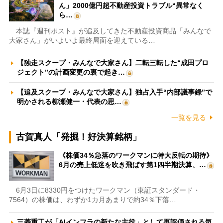
ん」2000億円超不動産投資トラブル“異常なく
ら…
本誌『週刊ポスト』が追及してきた不動産投資商品「みんなで
大家さん」がいよいよ最終局面を迎えている…
【独走スクープ・みんなで大家さん】二転三転した“成田プロ
ジェクト”の計画変更の裏で起き…
【追及スクープ・みんなで大家さん】独占入手“内部議事録”で
明かされる柳瀬健一・代表の思…
一覧を見る
古賀真人「発掘！好決算銘柄」
《株価34％急落のワークマンに特大反転の期待》
6月の売上低迷を吹き飛ばす第1四半期決算、…
6月3日に8330円をつけたワークマン（東証スタンダード・
7564）の株価は、わずか1カ月あまりで約34％下落…
三菱重工が「AIインフラの新たな主役」として再評価される気