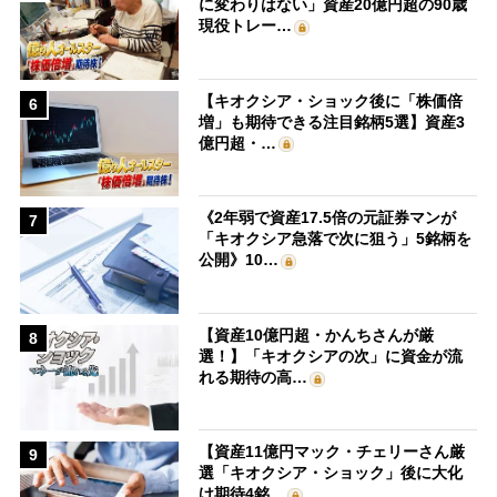
に変わりはない」資産20億円超の90歳
現役トレー…
【キオクシア・ショック後に「株価倍
6
増」も期待できる注目銘柄5選】資産3
億円超・…
《2年弱で資産17.5倍の元証券マンが
7
「キオクシア急落で次に狙う」5銘柄を
公開》10…
【資産10億円超・かんちさんが厳
8
選！】「キオクシアの次」に資金が流
れる期待の高…
【資産11億円マック・チェリーさん厳
9
選「キオクシア・ショック」後に大化
け期待4銘…