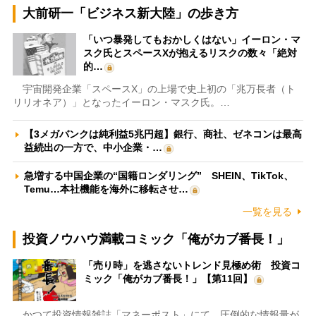
大前研一「ビジネス新大陸」の歩き方
「いつ暴発してもおかしくはない」イーロン・マ
スク氏とスペースXが抱えるリスクの数々「絶対
的…
宇宙開発企業「スペースX」の上場で史上初の「兆万長者（ト
リリオネア）」となったイーロン・マスク氏。…
【3メガバンクは純利益5兆円超】銀行、商社、ゼネコンは最高
益続出の一方で、中小企業・…
急増する中国企業の“国籍ロンダリング” SHEIN、TikTok、
Temu…本社機能を海外に移転させ…
一覧を見る
投資ノウハウ満載コミック「俺がカブ番長！」
「売り時」を逃さないトレンド見極め術 投資コ
ミック「俺がカブ番長！」【第11回】
かつて投資情報雑誌「マネーポスト」にて、圧倒的な情報量が