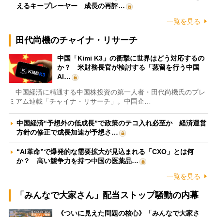
えるキープレーヤー 成長の再評…
一覧を見る
田代尚機のチャイナ・リサーチ
中国「Kimi K3」の衝撃に世界はどう対応するの
か？ 米財務長官が検討する「蒸留を行う中国
AI…
中国経済に精通する中国株投資の第一人者・田代尚機氏のプレ
ミアム連載「チャイナ・リサーチ」。中国企…
中国経済“予想外の低成長”で政策のテコ入れ必至か 経済運営
方針の修正で成長加速が予想さ…
“AI革命”で爆発的な需要拡大が見込まれる「CXO」とは何
か？ 高い競争力を持つ中国の医薬品…
一覧を見る
「みんなで大家さん」配当ストップ騒動の内幕
《ついに見えた問題の核心》「みんなで大家さ