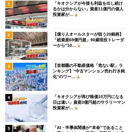
「キオクシアが今後も利益を出し続け
1
るかは分からない」資産11億円の個人
投資家が…
【億り人オールスターが狙う20銘柄】
2
「総資産69億円超」90歳現役トレーダ
ーから“10…
【首都圏の不動産価格「危ない駅」ラ
3
ンキング】“中古マンション売れ行き鈍
化”のワー…
「キオクシアが再び株価10万円になる
4
日は遠い」資産3億円超のサラリーマン
投資家が…
「AI・半導体関連が“本命”であること
5