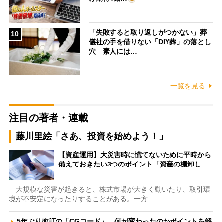
「失敗すると取り返しがつかない」葬
10
儀社の手を借りない「DIY葬」の落とし
穴 素人には…
一覧を見る
注目の著者・連載
藤川里絵「さあ、投資を始めよう！」
【資産運用】大災害時に慌てないために平時から
備えておきたい3つのポイント「資産の棚卸し…
大規模な災害が起きると、株式市場が大きく動いたり、取引環
境が不安定になったりすることがある。一方…
5年ぶり改訂の「CGコード」、何が変わったのかポイントを解