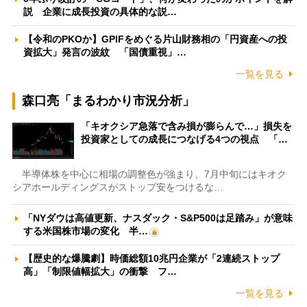
説 企業に成長投資の具体的な説…
【令和のPKOか】GPIFをめぐる片山財務相の「円資産への投
資拡大」発言の波紋 「国債重視」…
一覧を見る
森口亮「まるわかり市況分析」
「キオクシア急落で含み損が膨らんで…」損失を
投資家としての成長につなげる4つの視点 「…
半導体株を中心に相場の調整色が強まり、7月中旬にはキオク
シアホールディングスがストップ安をつけるな…
「NYダウは高値更新、ナスダック・S&P500は足踏み」が意味
する米国株市場の変化 半…
【歴史的な爆騰劇】時価総額10兆円企業が「2連続ストップ
高」「制限値幅拡大」の衝撃 フ…
一覧を見る