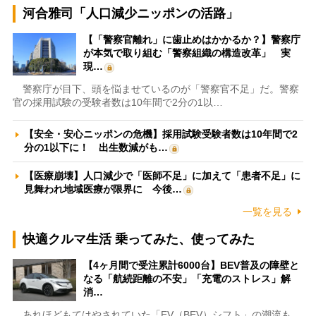
河合雅司「人口減少ニッポンの活路」
【「警察官離れ」に歯止めはかかるか？】警察庁
が本気で取り組む「警察組織の構造改革」 実
現…
警察庁が目下、頭を悩ませているのが「警察官不足」だ。警察
官の採用試験の受験者数は10年間で2分の1以…
【安全・安心ニッポンの危機】採用試験受験者数は10年間で2
分の1以下に！ 出生数減がも…
【医療崩壊】人口減少で「医師不足」に加えて「患者不足」に
見舞われ地域医療が限界に 今後…
一覧を見る
快適クルマ生活 乗ってみた、使ってみた
【4ヶ月間で受注累計6000台】BEV普及の障壁と
なる「航続距離の不安」「充電のストレス」解
消…
あれほどもてはやされていた「EV（BEV）シフト」の潮流も、