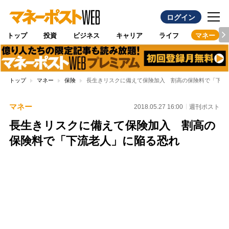
ログイン
トップ
投資
ビジネス
キャリア
ライフ
マネー
トップ
マネー
保険
長生きリスクに備えて保険加入 割高の保険料で「下流
マネー
2018.05.27 16:00
週刊ポスト
長生きリスクに備えて保険加入 割高の
保険料で「下流老人」に陥る恐れ
Loaded
:
100.00%
/
Unmute