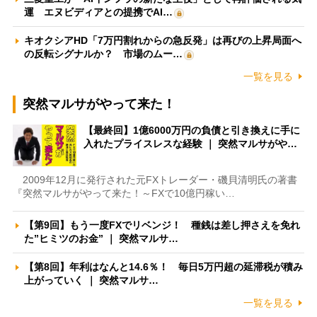
運 エヌビディアとの提携でAI…
キオクシアHD「7万円割れからの急反発」は再びの上昇局面へ
の反転シグナルか？ 市場のムー…
一覧を見る
突然マルサがやって来た！
【最終回】1億6000万円の負債と引き換えに手に
入れたプライスレスな経験 ｜ 突然マルサがや…
2009年12月に発行された元FXトレーダー・磯貝清明氏の著書
『突然マルサがやって来た！～FXで10億円稼い…
【第9回】もう一度FXでリベンジ！ 種銭は差し押さえを免れ
た”ヒミツのお金” ｜ 突然マルサ…
【第8回】年利はなんと14.6％！ 毎日5万円超の延滞税が積み
上がっていく ｜ 突然マルサ…
一覧を見る