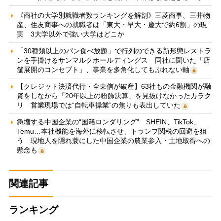
《商社の大学別就職者数ランキングを解剖》三菱商事、三井物
産、住友商事への就職者は「東大・早大・慶大で約6割」の現
実 3大学以外で強い大学はどこか
「30種類以上のパン食べ放題」で行列のできる新形態レストラ
ンを手掛けるサンマルクホールディングス 同社に聞いた「店
舗展開のコンセプト」、事業を多角化してもぶれない軸
【クレジット決済代行・全東信が破産】63社もの金融機関が融
資をしながら「20年以上の粉飾決算」を見抜けなかったカラク
リ 営業現場では“自転車操業”の焦りも表出していた
急増する中国企業の“国籍ロンダリング” SHEIN、TikTok、
Temu…本社機能を海外に移転させ、トランプ関税の回避を狙
う 現地人を隠れ蓑にした中国企業の農業参入・土地取得への
懸念も
関連記事
ランキング