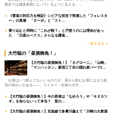
最近では減速基調になっているように見える。…
《雪道の対応力を検証》シビアな状況で実感した「フォレスタ
ー」の真価 「ターボ」と「スト…
乗り込むと同時に「これが軽？」と戸惑うのには理由があっ
た 「日産ルークス」さらなる躍進…
一覧を見る
大竹聡の「昼酒御免！」
【大竹聡の昼酒御免！】「ネグローニ」「山崎」
「マンハッタン」新宿三丁目の隠れ家バーで1…
お酒はいつ飲んでもいいものだが、昼から飲むお酒にはまた格
別の味わいがある――。ライター・作家の大竹…
【大竹聡の昼酒御免！】今の若者は「なめろう」や「キヌカツ
ギ」を知らないって本当？ 昔の…
【大竹聡の昼酒御免！】京急線で多摩川越えて「川崎の大衆酒