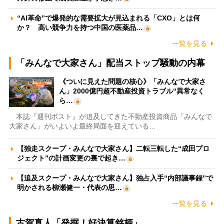
“AI革命”で爆発的な需要拡大が見込まれる「CXO」とは何
か？ 高い競争力を持つ中国の医薬品…
一覧を見る
「みんなで大家さん」配当ストップ騒動の内幕
《ついに見えた問題の核心》「みんなで大家さ
ん」2000億円超不動産投資トラブル“異常なく
ら…
本誌『週刊ポスト』が追及してきた不動産投資商品「みんなで
大家さん」がいよいよ最終局面を迎えている…
【独走スクープ・みんなで大家さん】二転三転した“成田プロ
ジェクト”の計画変更の裏で起き…
【追及スクープ・みんなで大家さん】独占入手“内部議事録”で
明かされる柳瀬健一・代表の思…
一覧を見る
古賀真人「発掘！好決算銘柄」