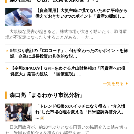
【資産運用】大災害時に慌てないために平時から
備えておきたい3つのポイント「資産の棚卸し…
大規模な災害が起きると、株式市場が大きく動いたり、取引環
境が不安定になったりすることがある。一方…
5年ぶり改訂の「CGコード」、何が変わったのかポイントを解
説 企業に成長投資の具体的な説…
【令和のPKOか】GPIFをめぐる片山財務相の「円資産への投
資拡大」発言の波紋 「国債重視」…
一覧を見る
森口亮「まるわかり市況分析」
「トレンド転換のスイッチになり得る」“介入慣
れ”した市場心理を変える「日米協調為替介入」
…
日米両政府が、約28年ぶりとなる円買いの協調介入に踏み切っ
た。米国も追加介入を辞さない姿勢を示して…