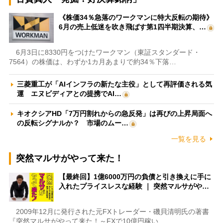
《株価34％急落のワークマンに特大反転の期待》
6月の売上低迷を吹き飛ばす第1四半期決算、…
6月3日に8330円をつけたワークマン（東証スタンダード・
7564）の株価は、わずか1カ月あまりで約34％下落…
三菱重工が「AIインフラの新たな主役」として再評価される気
運 エヌビディアとの提携でAI…
キオクシアHD「7万円割れからの急反発」は再びの上昇局面へ
の反転シグナルか？ 市場のムー…
一覧を見る
突然マルサがやって来た！
【最終回】1億6000万円の負債と引き換えに手に
入れたプライスレスな経験 ｜ 突然マルサがや…
2009年12月に発行された元FXトレーダー・磯貝清明氏の著書
『突然マルサがやって来た！～FXで10億円稼い…