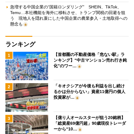
急増する中国企業の“国籍ロンダリング” SHEIN、TikTok、
Temu…本社機能を海外に移転させ、トランプ関税の回避を狙
う 現地人を隠れ蓑にした中国企業の農業参入・土地取得への
懸念も
ランキング
【首都圏の不動産価格「危ない駅」ラ
1
ンキング】“中古マンション売れ行き鈍
化”のワー…
「キオクシアが今後も利益を出し続け
2
るかは分からない」資産11億円の個人
投資家が…
【億り人オールスターが狙う20銘柄】
3
「総資産69億円超」90歳現役トレーダ
ーから“10…