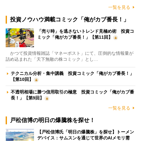
一覧を見る
投資ノウハウ満載コミック「俺がカブ番長！」
「売り時」を逃さないトレンド見極め術 投資コ
ミック「俺がカブ番長！」【第11回】
かつて投資情報雑誌「マネーポスト」にて、圧倒的な情報量が
詰め込まれた「天下無敵の株コミック」とし…
テクニカル分析・集中講義 投資コミック「俺がカブ番長！」
【第10回】
不透明相場に勝つ信用取引の極意 投資コミック「俺がカブ番
長！」【第9回】
一覧を見る
戸松信博の明日の爆騰株を探せ！
【戸松信博氏「明日の爆騰株」を探せ】トーメン
デバイス：サムスンを通じて世界のAIメモリ需