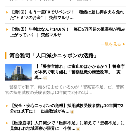
【第9回】もう一度FXでリベンジ！ 種銭は差し押さえを免れ
た”ヒミツのお金” ｜ 突然マルサ…
【第8回】年利はなんと14.6％！ 毎日5万円超の延滞税が積み
上がっていく ｜ 突然マルサ…
一覧を見る
河合雅司「人口減少ニッポンの活路」
【「警察官離れ」に歯止めはかかるか？】警察庁
が本気で取り組む「警察組織の構造改革」 実
現…
警察庁が目下、頭を悩ませているのが「警察官不足」だ。警察
官の採用試験の受験者数は10年間で2分の1以…
【安全・安心ニッポンの危機】採用試験受験者数は10年間で2
分の1以下に！ 出生数減がも…
【医療崩壊】人口減少で「医師不足」に加えて「患者不足」に
見舞われ地域医療が限界に 今後…