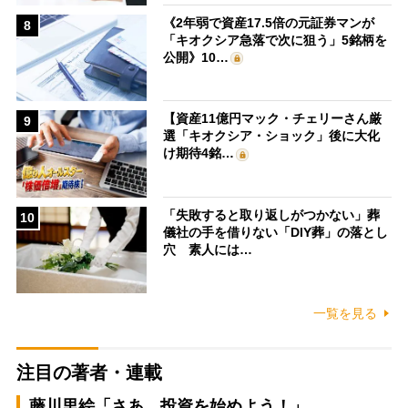
《2年弱で資産17.5倍の元証券マンが
8
「キオクシア急落で次に狙う」5銘柄を
公開》10…
【資産11億円マック・チェリーさん厳
9
選「キオクシア・ショック」後に大化
け期待4銘…
「失敗すると取り返しがつかない」葬
10
儀社の手を借りない「DIY葬」の落とし
穴 素人には…
一覧を見る
注目の著者・連載
藤川里絵「さあ、投資を始めよう！」