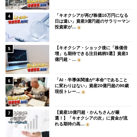
「キオクシアが再び株価10万円になる
4
日は遠い」資産3億円超のサラリーマン
投資家が…
【キオクシア・ショック後に「株価倍
5
増」も期待できる注目銘柄5選】資産3
億円超・…
「AI・半導体関連が“本命”であること
6
に変わりはない」資産20億円超の90歳
現役トレー…
【資産10億円超・かんちさんが厳
7
選！】「キオクシアの次」に資金が流
れる期待の高…