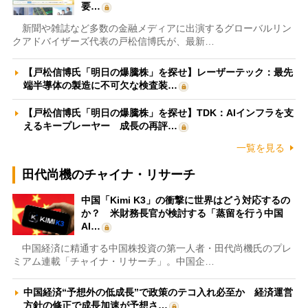
要…
新聞や雑誌など多数の金融メディアに出演するグローバルリン
クアドバイザーズ代表の戸松信博氏が、最新…
【戸松信博氏「明日の爆騰株」を探せ】レーザーテック：最先
端半導体の製造に不可欠な検査装…
【戸松信博氏「明日の爆騰株」を探せ】TDK：AIインフラを支
えるキープレーヤー 成長の再評…
一覧を見る
田代尚機のチャイナ・リサーチ
中国「Kimi K3」の衝撃に世界はどう対応するの
か？ 米財務長官が検討する「蒸留を行う中国
AI…
中国経済に精通する中国株投資の第一人者・田代尚機氏のプレ
ミアム連載「チャイナ・リサーチ」。中国企…
中国経済“予想外の低成長”で政策のテコ入れ必至か 経済運営
方針の修正で成長加速が予想さ…