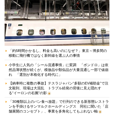
「約5時間かかるし、料金も高いのになぜ？」東京～博多間の
移動に飛行機ではなく新幹線を選ぶ人の事情
小学生に人気の「シール流通事情」に変調 「ボンドロ」は依
然品薄状態が続くが、模倣品や類似品が大量流通し一部で値崩
れ 「選別が本格化する時代に」
【納車時に複数の事故】テスラジャパン“多額のEV補助金”で注
文殺到、現場は大混乱 トラブル続発の背後に見え隠れす
る“イーロンの右腕”の影
「30種類以上のパン食べ放題」で行列のできる新形態レストラ
ンを手掛けるサンマルクホールディングス 同社に聞いた「店
舗展開のコンセプト」、事業を多角化してもぶれない軸