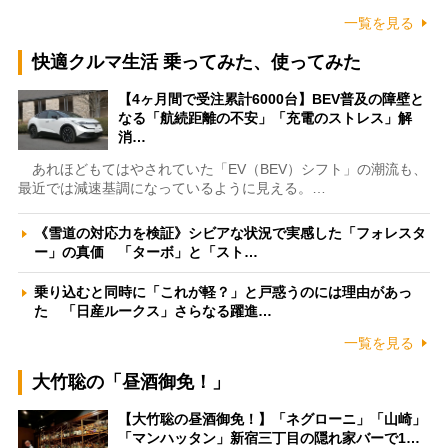
一覧を見る
快適クルマ生活 乗ってみた、使ってみた
【4ヶ月間で受注累計6000台】BEV普及の障壁と
なる「航続距離の不安」「充電のストレス」解
消…
あれほどもてはやされていた「EV（BEV）シフト」の潮流も、
最近では減速基調になっているように見える。…
《雪道の対応力を検証》シビアな状況で実感した「フォレスタ
ー」の真価 「ターボ」と「スト…
乗り込むと同時に「これが軽？」と戸惑うのには理由があっ
た 「日産ルークス」さらなる躍進…
一覧を見る
大竹聡の「昼酒御免！」
【大竹聡の昼酒御免！】「ネグローニ」「山崎」
「マンハッタン」新宿三丁目の隠れ家バーで1…