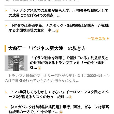
「キオクシア急落で含み損が膨らんで…」損失を投資家として
の成長につなげる4つの視点 …
「NYダウは高値更新、ナスダック・S&P500は足踏み」が意味
する米国株市場の変化 半…
一覧を見る
大前研一「ビジネス新大陸」の歩き方
「イラン戦争を利用して儲けている」利益相反と
の批判が強まるトランプファミリーの不正蓄財
疑…
トランプ大統領のファミリー信託が今年1～3月に3000回以上も
の証券取引を行っていたことが明らかになり…
「いつ暴発してもおかしくはない」イーロン・マスク氏とスペ
ースXが抱えるリスクの数々「絶対…
【3メガバンクは純利益5兆円超】銀行、商社、ゼネコンは最高
益続出の一方で、中小企業・…