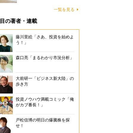
に…
一覧を見る
目の著者・連載
藤川里絵「さあ、投資を始めよ
う！」
森口亮「まるわかり市況分析」
大前研一「ビジネス新大陸」の
歩き方
投資ノウハウ満載コミック「俺
がカブ番長！」
戸松信博の明日の爆騰株を探
せ！