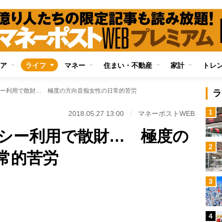
ア
ライフ
マネー
住まい・不動産
家計
トレ
ー利用で散財… 極度の方向音痴女性の日常的苦労
ラ
1
2018.05.27 13:00
マネーポストWEB
シー利用で散財… 極度の
2
常的苦労
Loaded
:
3
87.48%
/
4