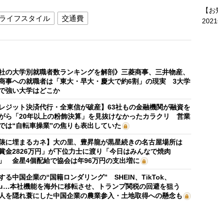
【お
ライフスタイル
交通費
202
社の大学別就職者数ランキングを解剖》三菱商事、三井物産、
商事への就職者は「東大・早大・慶大で約6割」の現実 3大学
で強い大学はどこか
レジット決済代行・全東信が破産】63社もの金融機関が融資を
がら「20年以上の粉飾決算」を見抜けなかったカラクリ 営業
では“自転車操業”の焦りも表出していた
俵に埋まるカネ】大の里、豊昇龍が黒星続きの名古屋場所は
賞金2826万円」が下位力士に渡り「今日はみんなで焼肉
」 金星4個配給で協会は年96万円の支出増に
する中国企業の“国籍ロンダリング” SHEIN、TikTok、
mu…本社機能を海外に移転させ、トランプ関税の回避を狙う
人を隠れ蓑にした中国企業の農業参入・土地取得への懸念も