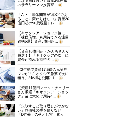
になる日は遠い」資産3億円超
のサラリーマン投資家…
「AI・半導体関連が“本命”であ
ることに変わりはない」資産20
億円超の90歳現役トレ…
【キオクシア・ショック後に
「株価倍増」も期待できる注目
銘柄5選】資産3億円超…
【資産10億円超・かんちさんが
厳選！】「キオクシアの次」に
資金が流れる期待の…
《2年弱で資産17.5倍の元証券
マンが「キオクシア急落で次に
狙う」5銘柄を公開》1…
【資産11億円マック・チェリー
さん厳選「キオクシア・ショッ
ク」後に大化け期待4…
「失敗すると取り返しがつかな
い」葬儀社の手を借りない
「DIY葬」の落とし穴 素人