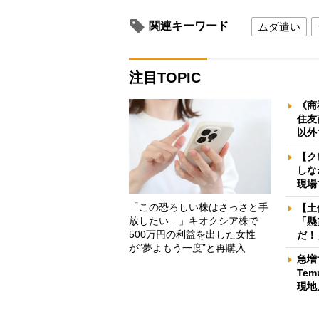
関連キーワード
ムダ遣い
注目TOPIC
《商
住友
以外
【ク
しな
現場
「この恐ろしい株はさっさと手
【土
放したい…」キオクシア株で
「懸
500万円の利益を出した女性
だ！
が“夢よもう一度”と再購入
急増
Te
現地