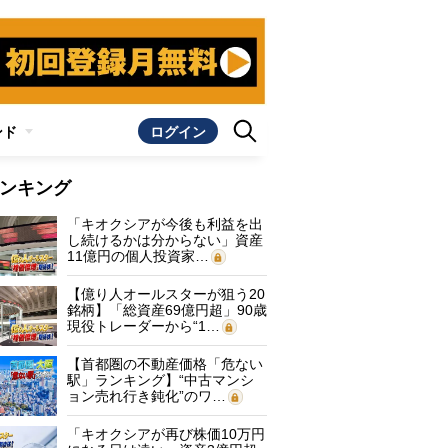
ンド
ログイン
ンキング
「キオクシアが今後も利益を出
し続けるかは分からない」資産
11億円の個人投資家…
【億り人オールスターが狙う20
銘柄】「総資産69億円超」90歳
現役トレーダーから“1…
【首都圏の不動産価格「危ない
駅」ランキング】“中古マンシ
ョン売れ行き鈍化”のワ…
「キオクシアが再び株価10万円