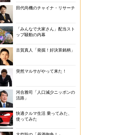
田代尚機のチャイナ・リサーチ
「みんなで大家さん」配当スト
ップ騒動の内幕
古賀真人「発掘！好決算銘柄」
突然マルサがやって来た！
河合雅司「人口減少ニッポンの
活路」
快適クルマ生活 乗ってみた、
使ってみた
大竹聡の「昼酒御免！」