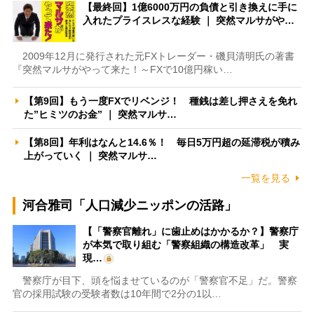
【最終回】1億6000万円の負債と引き換えに手に
入れたプライスレスな経験 ｜ 突然マルサがや…
2009年12月に発行された元FXトレーダー・磯貝清明氏の著書
『突然マルサがやって来た！～FXで10億円稼い…
【第9回】もう一度FXでリベンジ！ 種銭は差し押さえを免れ
た”ヒミツのお金” ｜ 突然マルサ…
【第8回】年利はなんと14.6％！ 毎日5万円超の延滞税が積み
上がっていく ｜ 突然マルサ…
一覧を見る
河合雅司「人口減少ニッポンの活路」
【「警察官離れ」に歯止めはかかるか？】警察庁
が本気で取り組む「警察組織の構造改革」 実
現…
警察庁が目下、頭を悩ませているのが「警察官不足」だ。警察
官の採用試験の受験者数は10年間で2分の1以…