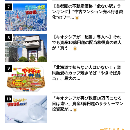
【首都圏の不動産価格「危ない駅」ラ
7
ンキング】“中古マンション売れ行き鈍
化”のワー…
【キオクシアが「配当」導入へ】それ
8
でも資産10億円超の配当株投資の達人
が「買う…
「北海道で知らない人はいない！」道
9
民熱愛のカップ焼きそば「やきそば弁
当」、最大の…
「キオクシアが再び株価10万円になる
10
日は遠い」資産3億円超のサラリーマン
投資家が…
一覧を見る