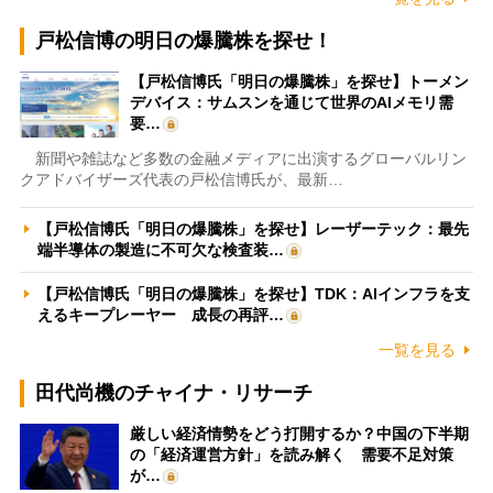
戸松信博の明日の爆騰株を探せ！
【戸松信博氏「明日の爆騰株」を探せ】トーメン
デバイス：サムスンを通じて世界のAIメモリ需
要…
新聞や雑誌など多数の金融メディアに出演するグローバルリン
クアドバイザーズ代表の戸松信博氏が、最新…
【戸松信博氏「明日の爆騰株」を探せ】レーザーテック：最先
端半導体の製造に不可欠な検査装…
【戸松信博氏「明日の爆騰株」を探せ】TDK：AIインフラを支
えるキープレーヤー 成長の再評…
一覧を見る
田代尚機のチャイナ・リサーチ
厳しい経済情勢をどう打開するか？中国の下半期
の「経済運営方針」を読み解く 需要不足対策
が…