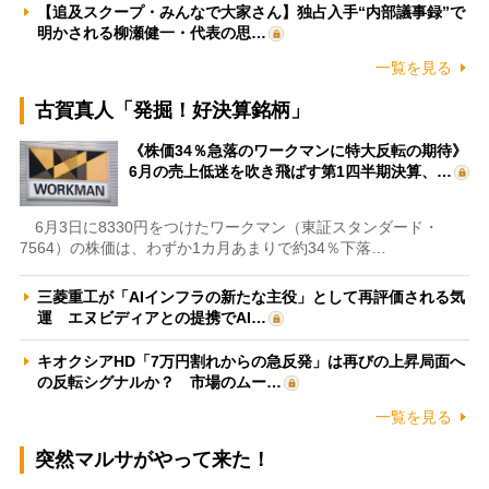
【追及スクープ・みんなで大家さん】独占入手“内部議事録”で
明かされる柳瀬健一・代表の思…
一覧を見る
古賀真人「発掘！好決算銘柄」
《株価34％急落のワークマンに特大反転の期待》
6月の売上低迷を吹き飛ばす第1四半期決算、…
6月3日に8330円をつけたワークマン（東証スタンダード・
7564）の株価は、わずか1カ月あまりで約34％下落…
三菱重工が「AIインフラの新たな主役」として再評価される気
運 エヌビディアとの提携でAI…
キオクシアHD「7万円割れからの急反発」は再びの上昇局面へ
の反転シグナルか？ 市場のムー…
一覧を見る
突然マルサがやって来た！