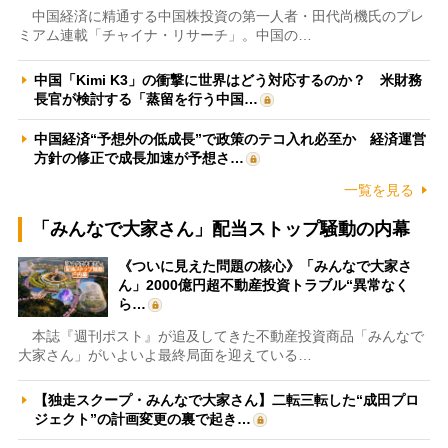
中国経済に精通する中国株投資の第一人者・田代尚機氏のプレ
ミアム連載「チャイナ・リサーチ」。中国の…
中国「Kimi K3」の衝撃に世界はどう対応するのか？ 米財務
長官が検討する「蒸留を行う中国…
中国経済“予想外の低成長”で政策のテコ入れ必至か 経済運営
方針の修正で成長加速が予想さ…
一覧を見る
「みんなで大家さん」配当ストップ騒動の内幕
《ついに見えた問題の核心》「みんなで大家さ
ん」2000億円超不動産投資トラブル“異常なく
ら…
本誌『週刊ポスト』が追及してきた不動産投資商品「みんなで
大家さん」がいよいよ最終局面を迎えている…
【独走スクープ・みんなで大家さん】二転三転した“成田プロ
ジェクト”の計画変更の裏で起き…