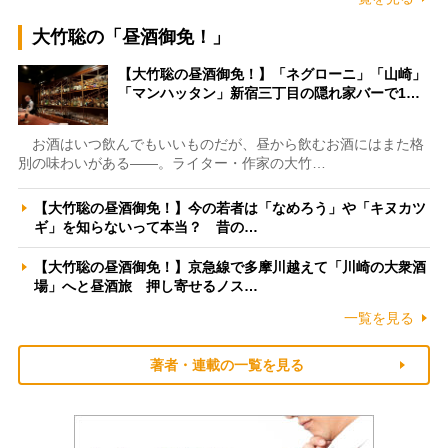
大竹聡の「昼酒御免！」
【大竹聡の昼酒御免！】「ネグローニ」「山崎」
「マンハッタン」新宿三丁目の隠れ家バーで1…
お酒はいつ飲んでもいいものだが、昼から飲むお酒にはまた格
別の味わいがある――。ライター・作家の大竹…
【大竹聡の昼酒御免！】今の若者は「なめろう」や「キヌカツ
ギ」を知らないって本当？ 昔の…
【大竹聡の昼酒御免！】京急線で多摩川越えて「川崎の大衆酒
場」へと昼酒旅 押し寄せるノス…
一覧を見る
著者・連載の一覧を見る