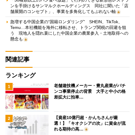
「30種類以上のパン食べ放題」で行列のできる新形態レストラ
ンを手掛けるサンマルクホールディングス 同社に聞いた「店
舗展開のコンセプト」、事業を多角化してもぶれない軸
急増する中国企業の“国籍ロンダリング” SHEIN、TikTok、
Temu…本社機能を海外に移転させ、トランプ関税の回避を狙
う 現地人を隠れ蓑にした中国企業の農業参入・土地取得への
懸念も
関連記事
ランキング
老舗遊技機メーカー・豊丸産業がパチ
1
ンコ事業停止の背景 大手と中小の格
差拡大に拍車…
【資産10億円超・かんちさんが厳
2
選！】「キオクシアの次」に資金が流
れる期待の高…