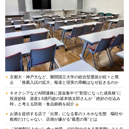
京都大・神戸大など、難関国立大学の総合型選抜が続々と廃
止 「推薦入試の拡大」報道と現実の乖離はなぜ起きるのか
キオクシアなどAI関連株に資金集中で“割安になった成長株”に
投資妙味 資産1.5億円超の坂本慎太郎さんが「絶好の仕込み
時」と考える防衛・食品銘柄を紹介
お酒を提供する店で「出禁」になる客のトホホな生態 嘔吐や
粗相だけじゃない、店側が嫌がる“最悪の客”とは