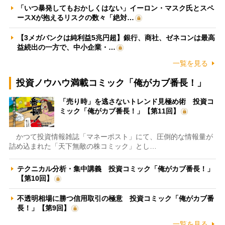
「いつ暴発してもおかしくはない」イーロン・マスク氏とスペ
ースXが抱えるリスクの数々「絶対…
【3メガバンクは純利益5兆円超】銀行、商社、ゼネコンは最高
益続出の一方で、中小企業・…
一覧を見る
投資ノウハウ満載コミック「俺がカブ番長！」
「売り時」を逃さないトレンド見極め術 投資コ
ミック「俺がカブ番長！」【第11回】
かつて投資情報雑誌「マネーポスト」にて、圧倒的な情報量が
詰め込まれた「天下無敵の株コミック」とし…
テクニカル分析・集中講義 投資コミック「俺がカブ番長！」
【第10回】
不透明相場に勝つ信用取引の極意 投資コミック「俺がカブ番
長！」【第9回】
一覧を見る