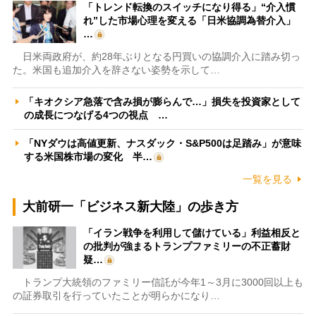
「トレンド転換のスイッチになり得る」“介入慣
れ”した市場心理を変える「日米協調為替介入」
…
日米両政府が、約28年ぶりとなる円買いの協調介入に踏み切っ
た。米国も追加介入を辞さない姿勢を示して…
「キオクシア急落で含み損が膨らんで…」損失を投資家として
の成長につなげる4つの視点 …
「NYダウは高値更新、ナスダック・S&P500は足踏み」が意味
する米国株市場の変化 半…
一覧を見る
大前研一「ビジネス新大陸」の歩き方
「イラン戦争を利用して儲けている」利益相反と
の批判が強まるトランプファミリーの不正蓄財
疑…
トランプ大統領のファミリー信託が今年1～3月に3000回以上も
の証券取引を行っていたことが明らかになり…