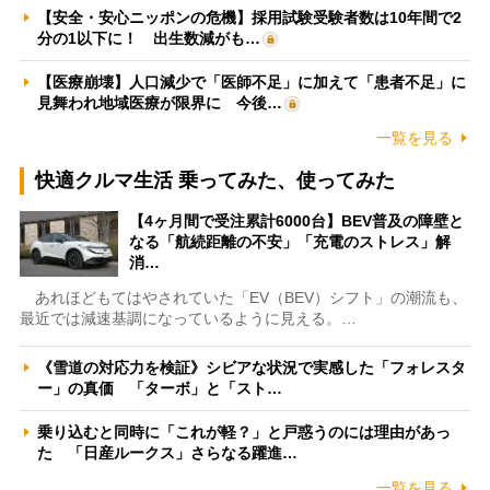
【安全・安心ニッポンの危機】採用試験受験者数は10年間で2
分の1以下に！ 出生数減がも…
【医療崩壊】人口減少で「医師不足」に加えて「患者不足」に
見舞われ地域医療が限界に 今後…
一覧を見る
快適クルマ生活 乗ってみた、使ってみた
【4ヶ月間で受注累計6000台】BEV普及の障壁と
なる「航続距離の不安」「充電のストレス」解
消…
あれほどもてはやされていた「EV（BEV）シフト」の潮流も、
最近では減速基調になっているように見える。…
《雪道の対応力を検証》シビアな状況で実感した「フォレスタ
ー」の真価 「ターボ」と「スト…
乗り込むと同時に「これが軽？」と戸惑うのには理由があっ
た 「日産ルークス」さらなる躍進…
一覧を見る