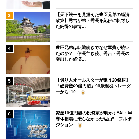
【天下統一を見据えた豊臣兄弟の経済
3
政策】秀吉が弟・秀長を紀伊に転封し
た納得の事情…
豊臣兄弟は転戦続きでなぜ軍費が続い
4
たのか？ 信長亡き後、秀吉・秀長の
突出した経済…
【億り人オールスターが狙う20銘柄】
5
「総資産69億円超」90歳現役トレーダ
ーから“10…
資産10億円超の投資家が明かす“AI・半
6
導体相場に乗らなかった理由” フルポ
ジション…