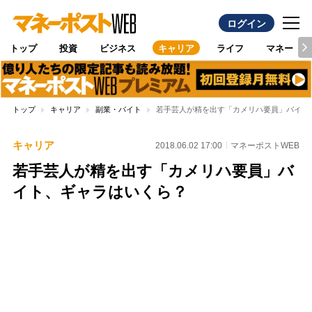
ログイン
トップ
投資
ビジネス
キャリア
ライフ
マネー
トップ
キャリア
副業・バイト
若手芸人が精を出す「カメリハ要員」バイト
キャリア
2018.06.02 17:00
マネーポストWEB
若手芸人が精を出す「カメリハ要員」バ
イト、ギャラはいくら？
Loaded
:
100.00%
/
Unmute