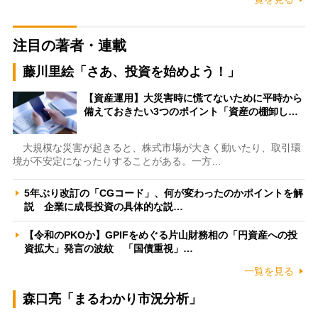
注目の著者・連載
藤川里絵「さあ、投資を始めよう！」
【資産運用】大災害時に慌てないために平時から
備えておきたい3つのポイント「資産の棚卸し…
大規模な災害が起きると、株式市場が大きく動いたり、取引環
境が不安定になったりすることがある。一方…
5年ぶり改訂の「CGコード」、何が変わったのかポイントを解
説 企業に成長投資の具体的な説…
【令和のPKOか】GPIFをめぐる片山財務相の「円資産への投
資拡大」発言の波紋 「国債重視」…
一覧を見る
森口亮「まるわかり市況分析」