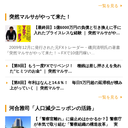
一覧を見る
突然マルサがやって来た！
【最終回】1億6000万円の負債と引き換えに手に
入れたプライスレスな経験 ｜ 突然マルサがや…
2009年12月に発行された元FXトレーダー・磯貝清明氏の著書
『突然マルサがやって来た！～FXで10億円稼い…
【第9回】もう一度FXでリベンジ！ 種銭は差し押さえを免れ
た”ヒミツのお金” ｜ 突然マルサ…
【第8回】年利はなんと14.6％！ 毎日5万円超の延滞税が積み
上がっていく ｜ 突然マルサ…
一覧を見る
河合雅司「人口減少ニッポンの活路」
【「警察官離れ」に歯止めはかかるか？】警察庁
が本気で取り組む「警察組織の構造改革」 実