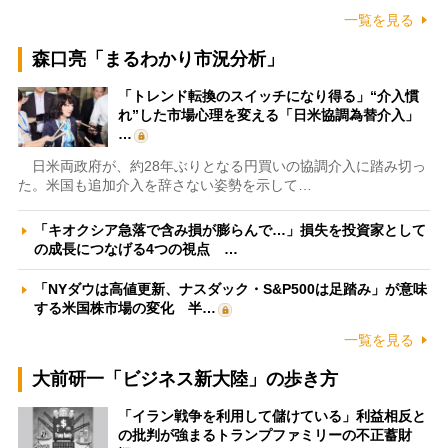
一覧を見る
森口亮「まるわかり市況分析」
「トレンド転換のスイッチになり得る」“介入慣
れ”した市場心理を変える「日米協調為替介入」
…
日米両政府が、約28年ぶりとなる円買いの協調介入に踏み切っ
た。米国も追加介入を辞さない姿勢を示して…
「キオクシア急落で含み損が膨らんで…」損失を投資家として
の成長につなげる4つの視点 …
「NYダウは高値更新、ナスダック・S&P500は足踏み」が意味
する米国株市場の変化 半…
一覧を見る
大前研一「ビジネス新大陸」の歩き方
「イラン戦争を利用して儲けている」利益相反と
の批判が強まるトランプファミリーの不正蓄財