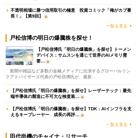
不透明相場に勝つ信用取引の極意 投資コミック「俺がカブ番
長！」【第9回】
一覧を見る
戸松信博の明日の爆騰株を探せ！
【戸松信博氏「明日の爆騰株」を探せ】トーメン
デバイス：サムスンを通じて世界のAIメモリ需
要…
新聞や雑誌など多数の金融メディアに出演するグローバルリン
クアドバイザーズ代表の戸松信博氏が、最新…
【戸松信博氏「明日の爆騰株」を探せ】レーザーテック：最先
端半導体の製造に不可欠な検査装…
【戸松信博氏「明日の爆騰株」を探せ】TDK：AIインフラを支
えるキープレーヤー 成長の再評…
一覧を見る
田代尚機のチャイナ・リサーチ