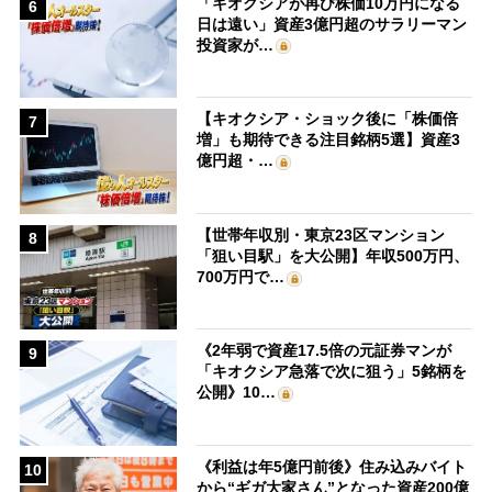
「キオクシアが再び株価10万円になる
6
日は遠い」資産3億円超のサラリーマン
投資家が…
【キオクシア・ショック後に「株価倍
7
増」も期待できる注目銘柄5選】資産3
億円超・…
【世帯年収別・東京23区マンション
8
「狙い目駅」を大公開】年収500万円、
700万円で…
《2年弱で資産17.5倍の元証券マンが
9
「キオクシア急落で次に狙う」5銘柄を
公開》10…
《利益は年5億円前後》住み込みバイト
10
から“ギガ大家さん”となった資産200億