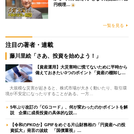
円税理…
一覧を見る
注目の著者・連載
藤川里絵「さあ、投資を始めよう！」
【資産運用】大災害時に慌てないために平時から
備えておきたい3つのポイント「資産の棚卸し…
大規模な災害が起きると、株式市場が大きく動いたり、取引環
境が不安定になったりすることがある。一方…
5年ぶり改訂の「CGコード」、何が変わったのかポイントを解
説 企業に成長投資の具体的な説…
【令和のPKOか】GPIFをめぐる片山財務相の「円資産への投
資拡大」発言の波紋 「国債重視」…