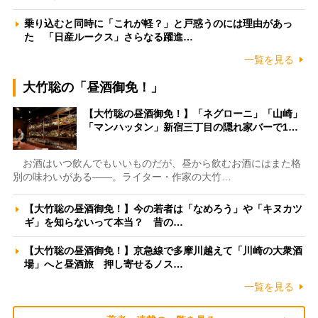
乗り込むと同時に「これが軽？」と戸惑うのには理由があっ
た 「日産ルークス」さらなる躍進…
一覧を見る
大竹聡の「昼酒御免！」
【大竹聡の昼酒御免！】「ネグローニ」「山崎」
「マンハッタン」新宿三丁目の隠れ家バーで1…
お酒はいつ飲んでもいいものだが、昼から飲むお酒にはまた格
別の味わいがある――。ライター・作家の大竹…
【大竹聡の昼酒御免！】今の若者は「なめろう」や「キヌカツ
ギ」を知らないって本当？ 昔の…
【大竹聡の昼酒御免！】京急線で多摩川越えて「川崎の大衆酒
場」へと昼酒旅 押し寄せるノス…
一覧を見る