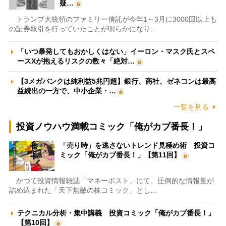
疑…
トランプ大統領のファミリー信託が今年1～3月に3000回以上も
の証券取引を行っていたことが明らかになり…
「いつ暴発してもおかしくはない」イーロン・マスク氏とスペ
ースXが抱えるリスクの数々「絶対…
【3メガバンクは純利益5兆円超】銀行、商社、ゼネコンは最高
益続出の一方で、中小企業・…
一覧を見る
投資ノウハウ満載コミック「俺がカブ番長！」
「売り時」を逃さないトレンド見極め術 投資コ
ミック「俺がカブ番長！」【第11回】
かつて投資情報雑誌「マネーポスト」にて、圧倒的な情報量が
詰め込まれた「天下無敵の株コミック」とし…
テクニカル分析・集中講義 投資コミック「俺がカブ番長！」
【第10回】