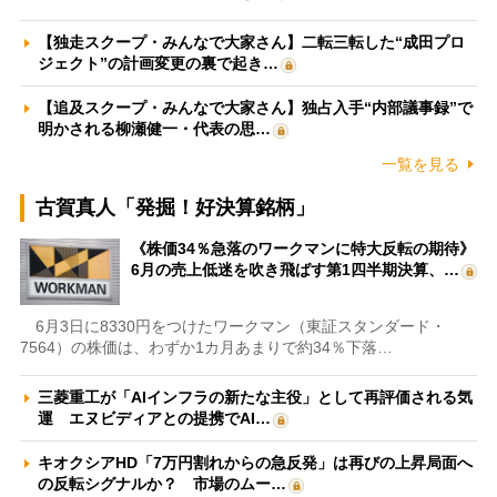
【独走スクープ・みんなで大家さん】二転三転した“成田プロ
ジェクト”の計画変更の裏で起き…
【追及スクープ・みんなで大家さん】独占入手“内部議事録”で
明かされる柳瀬健一・代表の思…
一覧を見る
古賀真人「発掘！好決算銘柄」
《株価34％急落のワークマンに特大反転の期待》
6月の売上低迷を吹き飛ばす第1四半期決算、…
6月3日に8330円をつけたワークマン（東証スタンダード・
7564）の株価は、わずか1カ月あまりで約34％下落…
三菱重工が「AIインフラの新たな主役」として再評価される気
運 エヌビディアとの提携でAI…
キオクシアHD「7万円割れからの急反発」は再びの上昇局面へ
の反転シグナルか？ 市場のムー…