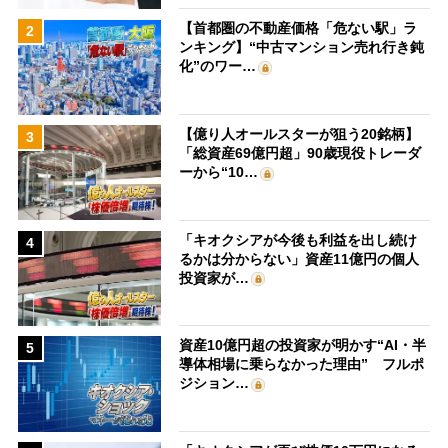
【首都圏の不動産価格「危ない駅」ラ
2
ンキング】“中古マンション売れ行き鈍
化”のワー…
【億り人オールスターが狙う20銘柄】
3
「総資産69億円超」90歳現役トレーダ
ーから“10…
「キオクシアが今後も利益を出し続け
4
るかは分からない」資産11億円の個人
投資家が…
資産10億円超の投資家が明かす“AI・半
5
導体相場に乗らなかった理由” フルポ
ジション…