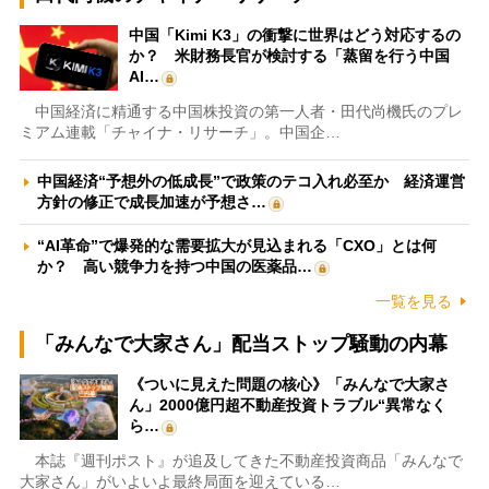
中国「Kimi K3」の衝撃に世界はどう対応するの
か？ 米財務長官が検討する「蒸留を行う中国
AI…
中国経済に精通する中国株投資の第一人者・田代尚機氏のプレ
ミアム連載「チャイナ・リサーチ」。中国企…
中国経済“予想外の低成長”で政策のテコ入れ必至か 経済運営
方針の修正で成長加速が予想さ…
“AI革命”で爆発的な需要拡大が見込まれる「CXO」とは何
か？ 高い競争力を持つ中国の医薬品…
一覧を見る
「みんなで大家さん」配当ストップ騒動の内幕
《ついに見えた問題の核心》「みんなで大家さ
ん」2000億円超不動産投資トラブル“異常なく
ら…
本誌『週刊ポスト』が追及してきた不動産投資商品「みんなで
大家さん」がいよいよ最終局面を迎えている…