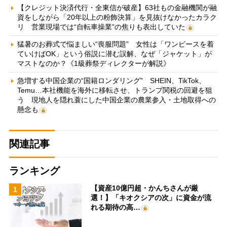
【クレジット決済代行・全東信が破産】63社もの金融機関が融
資をしながら「20年以上の粉飾決算」を見抜けなかったカラク
リ 営業現場では“自転車操業”の焦りも表出していた
猛暑のお葬式で悩ましい“喪服問題” 女性は「ワンピースを着
ていけばOK」という俗説に潜む誤解、なぜ「ジャケット」が
マストなのか？《1級葬祭ディレクターが解説》
急増する中国企業の“国籍ロンダリング” SHEIN、TikTok、
Temu…本社機能を海外に移転させ、トランプ関税の回避を狙
う 現地人を隠れ蓑にした中国企業の農業参入・土地取得への
懸念も
関連記事
ランキング
【資産10億円超・かんちさんが厳
1
選！】「キオクシアの次」に資金が流
れる期待の高…