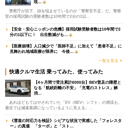
現…
警察庁が目下、頭を悩ませているのが「警察官不足」だ。警察
官の採用試験の受験者数は10年間で2分の1以…
【安全・安心ニッポンの危機】採用試験受験者数は10年間で2
分の1以下に！ 出生数減がも…
【医療崩壊】人口減少で「医師不足」に加えて「患者不足」に
見舞われ地域医療が限界に 今後…
一覧を見る
快適クルマ生活 乗ってみた、使ってみた
【4ヶ月間で受注累計6000台】BEV普及の障壁と
なる「航続距離の不安」「充電のストレス」解
消…
あれほどもてはやされていた「EV（BEV）シフト」の潮流も、
最近では減速基調になっているように見える。…
《雪道の対応力を検証》シビアな状況で実感した「フォレスタ
ー」の真価 「ターボ」と「スト…