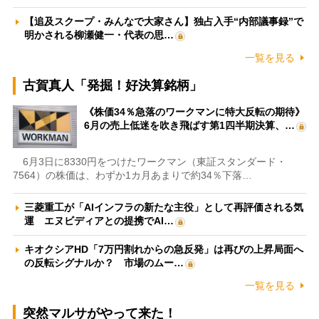
【追及スクープ・みんなで大家さん】独占入手“内部議事録”で
明かされる柳瀬健一・代表の思…
一覧を見る
古賀真人「発掘！好決算銘柄」
《株価34％急落のワークマンに特大反転の期待》
6月の売上低迷を吹き飛ばす第1四半期決算、…
6月3日に8330円をつけたワークマン（東証スタンダード・
7564）の株価は、わずか1カ月あまりで約34％下落…
三菱重工が「AIインフラの新たな主役」として再評価される気
運 エヌビディアとの提携でAI…
キオクシアHD「7万円割れからの急反発」は再びの上昇局面へ
の反転シグナルか？ 市場のムー…
一覧を見る
突然マルサがやって来た！