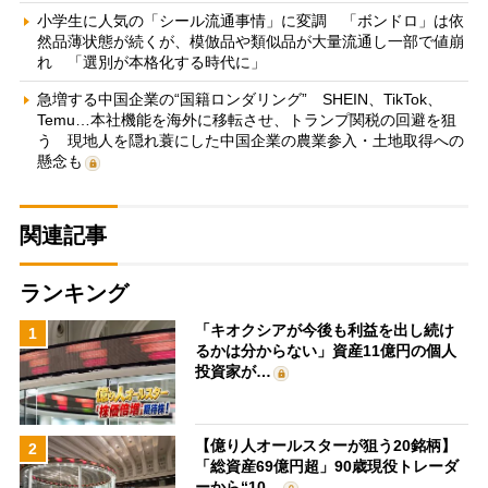
小学生に人気の「シール流通事情」に変調 「ボンドロ」は依
然品薄状態が続くが、模倣品や類似品が大量流通し一部で値崩
れ 「選別が本格化する時代に」
急増する中国企業の“国籍ロンダリング” SHEIN、TikTok、
Temu…本社機能を海外に移転させ、トランプ関税の回避を狙
う 現地人を隠れ蓑にした中国企業の農業参入・土地取得への
懸念も
関連記事
ランキング
「キオクシアが今後も利益を出し続け
1
るかは分からない」資産11億円の個人
投資家が…
【億り人オールスターが狙う20銘柄】
2
「総資産69億円超」90歳現役トレーダ
ーから“10…