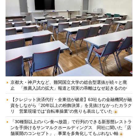
京都大・神戸大など、難関国立大学の総合型選抜が続々と廃
止 「推薦入試の拡大」報道と現実の乖離はなぜ起きるのか
【クレジット決済代行・全東信が破産】63社もの金融機関が融
資をしながら「20年以上の粉飾決算」を見抜けなかったカラク
リ 営業現場では“自転車操業”の焦りも表出していた
「30種類以上のパン食べ放題」で行列のできる新形態レストラ
ンを手掛けるサンマルクホールディングス 同社に聞いた「店
舗展開のコンセプト」、事業を多角化してもぶれない軸