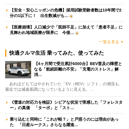
【安全・安心ニッポンの危機】採用試験受験者数は10年間で2
分の1以下に！ 出生数減がも…
【医療崩壊】人口減少で「医師不足」に加えて「患者不足」に
見舞われ地域医療が限界に 今後…
一覧を見る
快適クルマ生活 乗ってみた、使ってみた
【4ヶ月間で受注累計6000台】BEV普及の障壁と
なる「航続距離の不安」「充電のストレス」解
消…
あれほどもてはやされていた「EV（BEV）シフト」の潮流も、
最近では減速基調になっているように見える。…
《雪道の対応力を検証》シビアな状況で実感した「フォレスタ
ー」の真価 「ターボ」と「スト…
乗り込むと同時に「これが軽？」と戸惑うのには理由があっ
た 「日産ルークス」さらなる躍進…