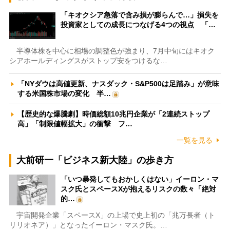
「キオクシア急落で含み損が膨らんで…」損失を
投資家としての成長につなげる4つの視点 「…
半導体株を中心に相場の調整色が強まり、7月中旬にはキオク
シアホールディングスがストップ安をつけるな…
「NYダウは高値更新、ナスダック・S&P500は足踏み」が意味
する米国株市場の変化 半…
【歴史的な爆騰劇】時価総額10兆円企業が「2連続ストップ
高」「制限値幅拡大」の衝撃 フ…
一覧を見る
大前研一「ビジネス新大陸」の歩き方
「いつ暴発してもおかしくはない」イーロン・マ
スク氏とスペースXが抱えるリスクの数々「絶対
的…
宇宙開発企業「スペースX」の上場で史上初の「兆万長者（ト
リリオネア）」となったイーロン・マスク氏。…