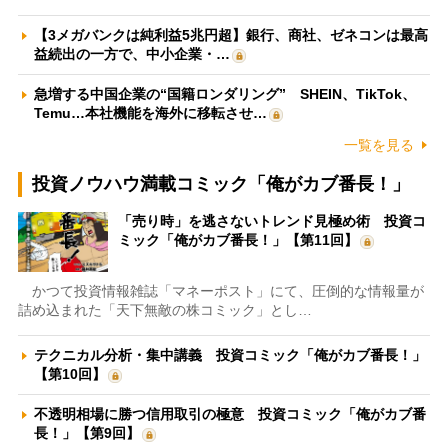
【3メガバンクは純利益5兆円超】銀行、商社、ゼネコンは最高
益続出の一方で、中小企業・…
急増する中国企業の“国籍ロンダリング” SHEIN、TikTok、
Temu…本社機能を海外に移転させ…
一覧を見る
投資ノウハウ満載コミック「俺がカブ番長！」
「売り時」を逃さないトレンド見極め術 投資コ
ミック「俺がカブ番長！」【第11回】
かつて投資情報雑誌「マネーポスト」にて、圧倒的な情報量が
詰め込まれた「天下無敵の株コミック」とし…
テクニカル分析・集中講義 投資コミック「俺がカブ番長！」
【第10回】
不透明相場に勝つ信用取引の極意 投資コミック「俺がカブ番
長！」【第9回】