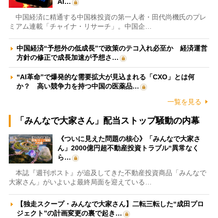
AI…
中国経済に精通する中国株投資の第一人者・田代尚機氏のプレ
ミアム連載「チャイナ・リサーチ」。中国企…
中国経済“予想外の低成長”で政策のテコ入れ必至か 経済運営
方針の修正で成長加速が予想さ…
“AI革命”で爆発的な需要拡大が見込まれる「CXO」とは何
か？ 高い競争力を持つ中国の医薬品…
一覧を見る
「みんなで大家さん」配当ストップ騒動の内幕
《ついに見えた問題の核心》「みんなで大家さ
ん」2000億円超不動産投資トラブル“異常なく
ら…
本誌『週刊ポスト』が追及してきた不動産投資商品「みんなで
大家さん」がいよいよ最終局面を迎えている…
【独走スクープ・みんなで大家さん】二転三転した“成田プロ
ジェクト”の計画変更の裏で起き…