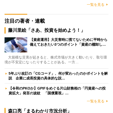
一覧を見る
注目の著者・連載
藤川里絵「さあ、投資を始めよう！」
【資産運用】大災害時に慌てないために平時から
備えておきたい3つのポイント「資産の棚卸し…
大規模な災害が起きると、株式市場が大きく動いたり、取引環
境が不安定になったりすることがある。一方…
5年ぶり改訂の「CGコード」、何が変わったのかポイントを解
説 企業に成長投資の具体的な説…
【令和のPKOか】GPIFをめぐる片山財務相の「円資産への投
資拡大」発言の波紋 「国債重視」…
一覧を見る
森口亮「まるわかり市況分析」