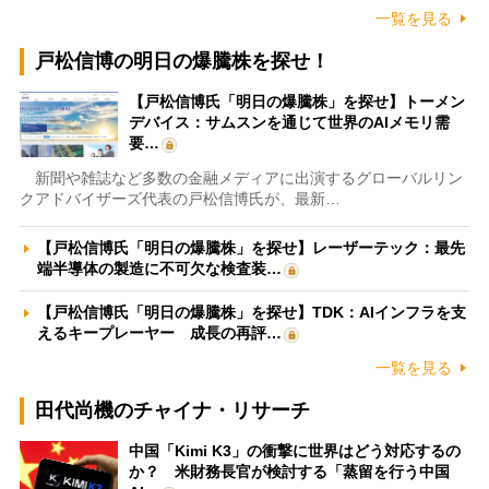
一覧を見る
戸松信博の明日の爆騰株を探せ！
【戸松信博氏「明日の爆騰株」を探せ】トーメン
デバイス：サムスンを通じて世界のAIメモリ需
要…
新聞や雑誌など多数の金融メディアに出演するグローバルリン
クアドバイザーズ代表の戸松信博氏が、最新…
【戸松信博氏「明日の爆騰株」を探せ】レーザーテック：最先
端半導体の製造に不可欠な検査装…
【戸松信博氏「明日の爆騰株」を探せ】TDK：AIインフラを支
えるキープレーヤー 成長の再評…
一覧を見る
田代尚機のチャイナ・リサーチ
中国「Kimi K3」の衝撃に世界はどう対応するの
か？ 米財務長官が検討する「蒸留を行う中国