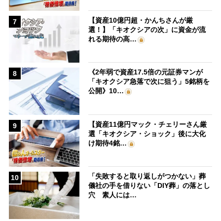
【資産10億円超・かんちさんが厳
7
選！】「キオクシアの次」に資金が流
れる期待の高…
《2年弱で資産17.5倍の元証券マンが
8
「キオクシア急落で次に狙う」5銘柄を
公開》10…
【資産11億円マック・チェリーさん厳
9
選「キオクシア・ショック」後に大化
け期待4銘…
「失敗すると取り返しがつかない」葬
10
儀社の手を借りない「DIY葬」の落とし
穴 素人には…