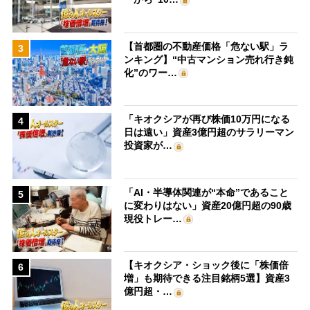
【首都圏の不動産価格「危ない駅」ラ
3
ンキング】“中古マンション売れ行き鈍
化”のワー…
「キオクシアが再び株価10万円になる
4
日は遠い」資産3億円超のサラリーマン
投資家が…
「AI・半導体関連が“本命”であること
5
に変わりはない」資産20億円超の90歳
現役トレー…
【キオクシア・ショック後に「株価倍
6
増」も期待できる注目銘柄5選】資産3
億円超・…