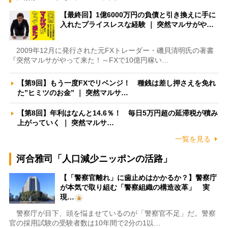
【最終回】1億6000万円の負債と引き換えに手に
入れたプライスレスな経験 ｜ 突然マルサがや…
2009年12月に発行された元FXトレーダー・磯貝清明氏の著書
『突然マルサがやって来た！～FXで10億円稼い…
【第9回】もう一度FXでリベンジ！ 種銭は差し押さえを免れ
た”ヒミツのお金” ｜ 突然マルサ…
【第8回】年利はなんと14.6％！ 毎日5万円超の延滞税が積み
上がっていく ｜ 突然マルサ…
一覧を見る
河合雅司「人口減少ニッポンの活路」
【「警察官離れ」に歯止めはかかるか？】警察庁
が本気で取り組む「警察組織の構造改革」 実
現…
警察庁が目下、頭を悩ませているのが「警察官不足」だ。警察
官の採用試験の受験者数は10年間で2分の1以…