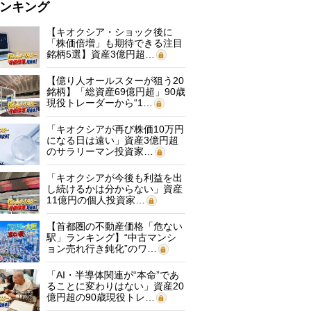
ンキング
【キオクシア・ショック後に
「株価倍増」も期待できる注目
銘柄5選】資産3億円超…
【億り人オールスターが狙う20
銘柄】「総資産69億円超」90歳
現役トレーダーから“1…
「キオクシアが再び株価10万円
になる日は遠い」資産3億円超
のサラリーマン投資家…
「キオクシアが今後も利益を出
し続けるかは分からない」資産
11億円の個人投資家…
【首都圏の不動産価格「危ない
駅」ランキング】“中古マンシ
ョン売れ行き鈍化”のワ…
「AI・半導体関連が“本命”であ
ることに変わりはない」資産20
億円超の90歳現役トレ…