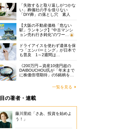
「失敗すると取り返しがつかな
い」葬儀社の手を借りない
「DIY葬」の落とし穴 素人
に…
【大阪の不動産価格「危ない
駅」ランキング】“中古マンシ
ョン売れ行き鈍化”のワー…
ドライアイスを使わず遺体を保
つ「エンバーミング」が日本で
も普及 1～2週間は…
《200万円→資産10億円超の
DAIBOUCHOU氏が「年末まで
に株価倍増期待」の5銘柄を…
一覧を見る
目の著者・連載
藤川里絵「さあ、投資を始めよ
う！」