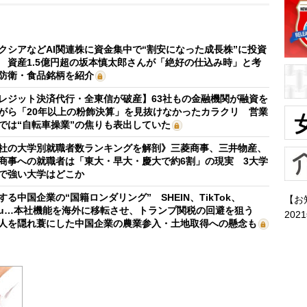
クシアなどAI関連株に資金集中で“割安になった成長株”に投資
 資産1.5億円超の坂本慎太郎さんが「絶好の仕込み時」と考
防衛・食品銘柄を紹介
レジット決済代行・全東信が破産】63社もの金融機関が融資を
がら「20年以上の粉飾決算」を見抜けなかったカラクリ 営業
では“自転車操業”の焦りも表出していた
社の大学別就職者数ランキングを解剖》三菱商事、三井物産、
商事への就職者は「東大・早大・慶大で約6割」の現実 3大学
で強い大学はどこか
する中国企業の“国籍ロンダリング” SHEIN、TikTok、
【お
mu…本社機能を海外に移転させ、トランプ関税の回避を狙う
202
人を隠れ蓑にした中国企業の農業参入・土地取得への懸念も