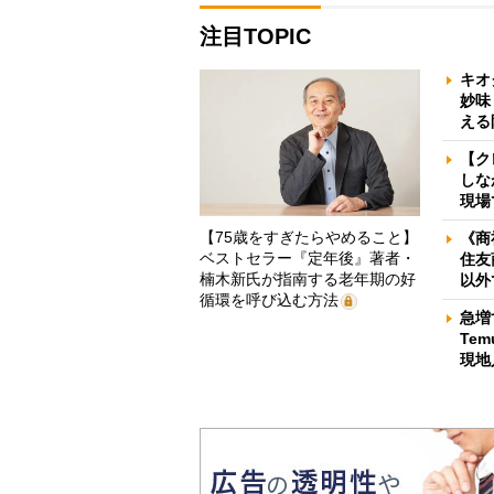
注目TOPIC
キオ
妙味
える
【ク
しな
現場
【75歳をすぎたらやめること】
《商
ベストセラー『定年後』著者・
住友
楠木新氏が指南する老年期の好
以外
循環を呼び込む方法
急増
Te
現地