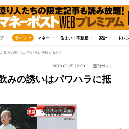
ア
ライフ
マネー
住まい・不動産
家計
トレ
な飲みの誘いはパワハラに抵触するか？
2018.06.25 16:00
週刊ポスト
飲みの誘いはパワハラに抵
もっと見る
arrow_forward_ios