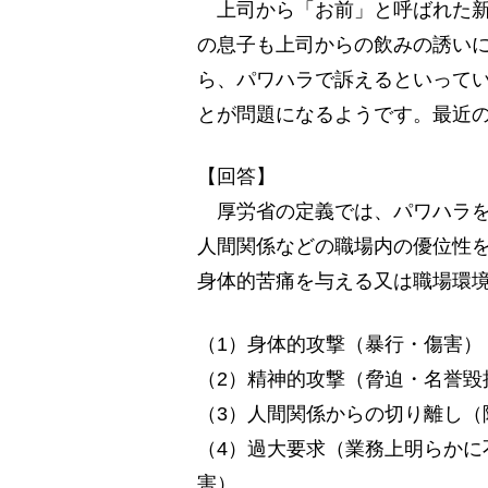
上司から「お前」と呼ばれた新
の息子も上司からの飲みの誘い
ら、パワハラで訴えるといって
とが問題になるようです。最近
【回答】
厚労省の定義では、パワハラを
人間関係などの職場内の優位性
身体的苦痛を与える又は職場環
（1）身体的攻撃（暴行・傷害）
（2）精神的攻撃（脅迫・名誉毀
（3）人間関係からの切り離し（
（4）過大要求（業務上明らかに
害）