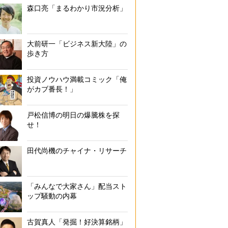
森口亮「まるわかり市況分析」
大前研一「ビジネス新大陸」の
歩き方
投資ノウハウ満載コミック「俺
がカブ番長！」
戸松信博の明日の爆騰株を探
せ！
田代尚機のチャイナ・リサーチ
「みんなで大家さん」配当スト
ップ騒動の内幕
古賀真人「発掘！好決算銘柄」