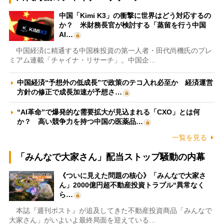
中国「Kimi K3」の衝撃に世界はどう対応するの
か？ 米財務長官が検討する「蒸留を行う中国
AI…
中国経済に精通する中国株投資の第一人者・田代尚機氏のプレ
ミアム連載「チャイナ・リサーチ」。中国企…
中国経済“予想外の低成長”で政策のテコ入れ必至か 経済運営
方針の修正で成長加速が予想さ…
“AI革命”で爆発的な需要拡大が見込まれる「CXO」とは何
か？ 高い競争力を持つ中国の医薬品…
一覧を見る
「みんなで大家さん」配当ストップ騒動の内幕
《ついに見えた問題の核心》「みんなで大家さ
ん」2000億円超不動産投資トラブル“異常なく
ら…
本誌『週刊ポスト』が追及してきた不動産投資商品「みんなで
大家さん」がいよいよ最終局面を迎えている…