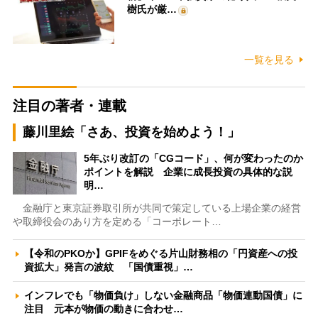
樹氏が厳…
一覧を見る
注目の著者・連載
藤川里絵「さあ、投資を始めよう！」
5年ぶり改訂の「CGコード」、何が変わったのか
ポイントを解説 企業に成長投資の具体的な説
明…
金融庁と東京証券取引所が共同で策定している上場企業の経営
や取締役会のあり方を定める「コーポレート…
【令和のPKOか】GPIFをめぐる片山財務相の「円資産への投
資拡大」発言の波紋 「国債重視」…
インフレでも「物価負け」しない金融商品「物価連動国債」に
注目 元本が物価の動きに合わせ…