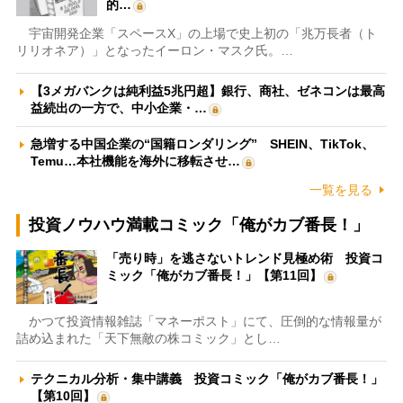
的…
宇宙開発企業「スペースX」の上場で史上初の「兆万長者（ト
リリオネア）」となったイーロン・マスク氏。…
【3メガバンクは純利益5兆円超】銀行、商社、ゼネコンは最高
益続出の一方で、中小企業・…
急増する中国企業の“国籍ロンダリング” SHEIN、TikTok、
Temu…本社機能を海外に移転させ…
一覧を見る
投資ノウハウ満載コミック「俺がカブ番長！」
「売り時」を逃さないトレンド見極め術 投資コ
ミック「俺がカブ番長！」【第11回】
かつて投資情報雑誌「マネーポスト」にて、圧倒的な情報量が
詰め込まれた「天下無敵の株コミック」とし…
テクニカル分析・集中講義 投資コミック「俺がカブ番長！」
【第10回】