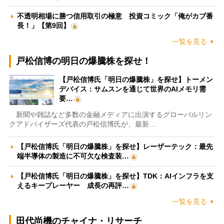
不透明相場に勝つ信用取引の極意 投資コミック「俺がカブ番
長！」【第9回】
一覧を見る
戸松信博の明日の爆騰株を探せ！
【戸松信博氏「明日の爆騰株」を探せ】トーメン
デバイス：サムスンを通じて世界のAIメモリ需
要…
新聞や雑誌など多数の金融メディアに出演するグローバルリン
クアドバイザーズ代表の戸松信博氏が、最新…
【戸松信博氏「明日の爆騰株」を探せ】レーザーテック：最先
端半導体の製造に不可欠な検査装…
【戸松信博氏「明日の爆騰株」を探せ】TDK：AIインフラを支
えるキープレーヤー 成長の再評…
一覧を見る
田代尚機のチャイナ・リサーチ