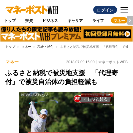
ログイン
トップ
投資
ビジネス
キャリア
ライフ
マネー
トップ
マネー
税金・給付
ふるさと納税で被災地支援 「代理寄付」で被災
マネー
2018.07.09 15:00
マネーポストWEB
ふるさと納税で被災地支援 「代理寄
付」で被災自治体の負担軽減も
もっと見る
arrow_forward_ios