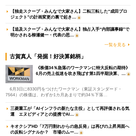
【独走スクープ・みんなで大家さん】二転三転した“成田プロ
ジェクト”の計画変更の裏で起き…
【追及スクープ・みんなで大家さん】独占入手“内部議事録”で
明かされる柳瀬健一・代表の思…
一覧を見る
古賀真人「発掘！好決算銘柄」
《株価34％急落のワークマンに特大反転の期待》
6月の売上低迷を吹き飛ばす第1四半期決算、…
6月3日に8330円をつけたワークマン（東証スタンダード・
7564）の株価は、わずか1カ月あまりで約34％下落…
三菱重工が「AIインフラの新たな主役」として再評価される気
運 エヌビディアとの提携でAI…
キオクシアHD「7万円割れからの急反発」は再びの上昇局面へ
の反転シグナルか？ 市場のムー…