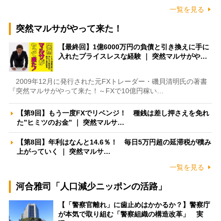
一覧を見る
突然マルサがやって来た！
【最終回】1億6000万円の負債と引き換えに手に
入れたプライスレスな経験 ｜ 突然マルサがや…
2009年12月に発行された元FXトレーダー・磯貝清明氏の著書
『突然マルサがやって来た！～FXで10億円稼い…
【第9回】もう一度FXでリベンジ！ 種銭は差し押さえを免れ
た”ヒミツのお金” ｜ 突然マルサ…
【第8回】年利はなんと14.6％！ 毎日5万円超の延滞税が積み
上がっていく ｜ 突然マルサ…
一覧を見る
河合雅司「人口減少ニッポンの活路」
【「警察官離れ」に歯止めはかかるか？】警察庁
が本気で取り組む「警察組織の構造改革」 実