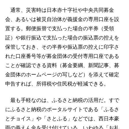
通常、災害時は日本赤十字社や中央共同募金
会、あるいは被災自治体が義援金の専用口座を設
置する。郵便振替で支払った場合の半券（受領
証）や銀行振込で支払った場合の振込票の控えを
保管しておき、その半券や振込票の控えに印字さ
れた口座番号等が募金団体の受付専用口座である
ことが確認できる資料（募金要綱、新聞記事、募
金団体のホームページの写しなど）を添えて確定
申告すれば、所得税や住民税が軽減できる。
最も手軽なのは、ふるさと納税の活用だ。すで
にふるさと納税のポータルサイトである「ふるさ
とチョイス」や「さとふる」などでは、西日本豪
雨の義えん金を受け付けている。いわゆる「お礼