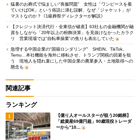
猛暑のお葬式で悩ましい“喪服問題” 女性は「ワンピースを着
ていけばOK」という俗説に潜む誤解、なぜ「ジャケット」が
マストなのか？《1級葬祭ディレクターが解説》
【クレジット決済代行・全東信が破産】63社もの金融機関が融
資をしながら「20年以上の粉飾決算」を見抜けなかったカラク
リ 営業現場では“自転車操業”の焦りも表出していた
急増する中国企業の“国籍ロンダリング” SHEIN、TikTok、
Temu…本社機能を海外に移転させ、トランプ関税の回避を狙
う 現地人を隠れ蓑にした中国企業の農業参入・土地取得への
懸念も
関連記事
ランキング
【億り人オールスターが狙う20銘柄】
1
「総資産69億円超」90歳現役トレーダ
ーから“10…