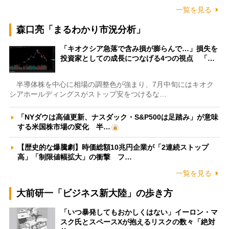
一覧を見る
森口亮「まるわかり市況分析」
「キオクシア急落で含み損が膨らんで…」損失を
投資家としての成長につなげる4つの視点 「…
半導体株を中心に相場の調整色が強まり、7月中旬にはキオク
シアホールディングスがストップ安をつけるな…
「NYダウは高値更新、ナスダック・S&P500は足踏み」が意味
する米国株市場の変化 半…
【歴史的な爆騰劇】時価総額10兆円企業が「2連続ストップ
高」「制限値幅拡大」の衝撃 フ…
一覧を見る
大前研一「ビジネス新大陸」の歩き方
「いつ暴発してもおかしくはない」イーロン・マ
スク氏とスペースXが抱えるリスクの数々「絶対