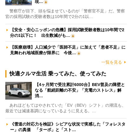
現…
警察庁が目下、頭を悩ませているのが「警察官不足」だ。警察
官の採用試験の受験者数は10年間で2分の1以…
【安全・安心ニッポンの危機】採用試験受験者数は10年間で2
分の1以下に！ 出生数減がも…
【医療崩壊】人口減少で「医師不足」に加えて「患者不足」に
見舞われ地域医療が限界に 今後…
一覧を見る
快適クルマ生活 乗ってみた、使ってみた
【4ヶ月間で受注累計6000台】BEV普及の障壁と
なる「航続距離の不安」「充電のストレス」解
消…
あれほどもてはやされていた「EV（BEV）シフト」の潮流も、
最近では減速基調になっているように見える。…
《雪道の対応力を検証》シビアな状況で実感した「フォレスタ
ー」の真価 「ターボ」と「スト…