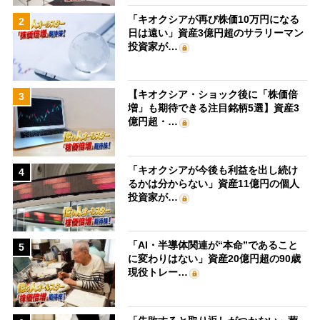
「キオクシアが再び株価10万円になる
2
日は遠い」資産3億円超のサラリーマン
投資家が…
【キオクシア・ショック後に「株価倍
3
増」も期待できる注目銘柄5選】資産3
億円超・…
「キオクシアが今後も利益を出し続け
4
るかは分からない」資産11億円の個人
投資家が…
「AI・半導体関連が“本命”であること
5
に変わりはない」資産20億円超の90歳
現役トレー…