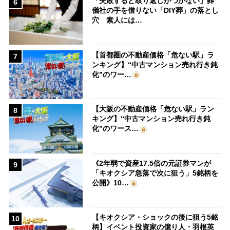
「失敗すると取り返しがつかない」葬
6
儀社の手を借りない「DIY葬」の落とし
穴 素人には…
【首都圏の不動産価格「危ない駅」ラ
7
ンキング】“中古マンション売れ行き鈍
化”のワー…
【大阪の不動産価格「危ない駅」ラン
8
キング】“中古マンション売れ行き鈍
化”のワース…
《2年弱で資産17.5倍の元証券マンが
9
「キオクシア急落で次に狙う」5銘柄を
公開》10…
【キオクシア・ショックの後に狙う5銘
10
柄】イベント投資家の億り人・羽根英