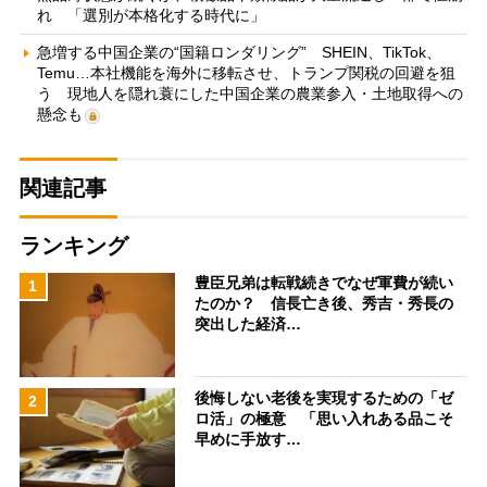
れ 「選別が本格化する時代に」
急増する中国企業の“国籍ロンダリング” SHEIN、TikTok、
Temu…本社機能を海外に移転させ、トランプ関税の回避を狙
う 現地人を隠れ蓑にした中国企業の農業参入・土地取得への
懸念も
関連記事
ランキング
豊臣兄弟は転戦続きでなぜ軍費が続い
1
たのか？ 信長亡き後、秀吉・秀長の
突出した経済…
後悔しない老後を実現するための「ゼ
2
ロ活」の極意 「思い入れある品こそ
早めに手放す…