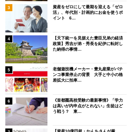
資産をゼロにして最期を迎える「ゼロ
3
活」、年代別・計画的にお金を使うポ
イント 6…
【天下統一を見据えた豊臣兄弟の経済
4
政策】秀吉が弟・秀長を紀伊に転封し
た納得の事情…
老舗遊技機メーカー・豊丸産業がパチ
5
ンコ事業停止の背景 大手と中小の格
差拡大に拍車…
《首都圏高校受験の最新事情》「学力
6
は高いが内申点がとれない」生徒はど
う戦う？ 東…
【資産10億円超・かんちさんが厳