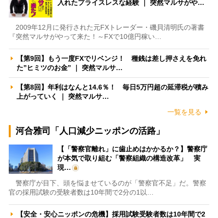
入れたプライスレスな経験 ｜ 突然マルサがや…
2009年12月に発行された元FXトレーダー・磯貝清明氏の著書
『突然マルサがやって来た！～FXで10億円稼い…
【第9回】もう一度FXでリベンジ！ 種銭は差し押さえを免れ
た”ヒミツのお金” ｜ 突然マルサ…
【第8回】年利はなんと14.6％！ 毎日5万円超の延滞税が積み
上がっていく ｜ 突然マルサ…
一覧を見る
河合雅司「人口減少ニッポンの活路」
【「警察官離れ」に歯止めはかかるか？】警察庁
が本気で取り組む「警察組織の構造改革」 実
現…
警察庁が目下、頭を悩ませているのが「警察官不足」だ。警察
官の採用試験の受験者数は10年間で2分の1以…
【安全・安心ニッポンの危機】採用試験受験者数は10年間で2