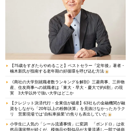
【75歳をすぎたらやめること】ベストセラー『定年後』著者・
楠木新氏が指南する老年期の好循環を呼び込む方法
《商社の大学別就職者数ランキングを解剖》三菱商事、三井物
産、住友商事への就職者は「東大・早大・慶大で約6割」の現
実 3大学以外で強い大学はどこか
【クレジット決済代行・全東信が破産】63社もの金融機関が融
資をしながら「20年以上の粉飾決算」を見抜けなかったカラク
リ 営業現場では“自転車操業”の焦りも表出していた
小学生に人気の「シール流通事情」に変調 「ボンドロ」は依
然品薄状態が続くが、模倣品や類似品が大量流通し一部で値崩