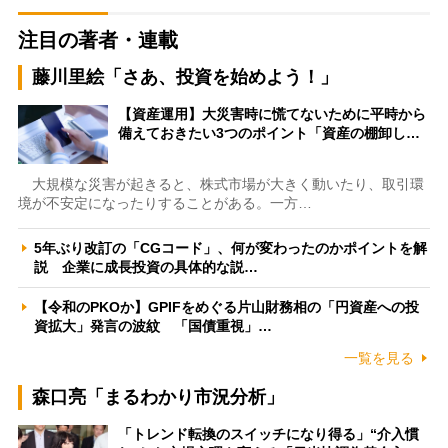
注目の著者・連載
藤川里絵「さあ、投資を始めよう！」
【資産運用】大災害時に慌てないために平時から
備えておきたい3つのポイント「資産の棚卸し…
大規模な災害が起きると、株式市場が大きく動いたり、取引環
境が不安定になったりすることがある。一方…
5年ぶり改訂の「CGコード」、何が変わったのかポイントを解
説 企業に成長投資の具体的な説…
【令和のPKOか】GPIFをめぐる片山財務相の「円資産への投
資拡大」発言の波紋 「国債重視」…
一覧を見る
森口亮「まるわかり市況分析」
「トレンド転換のスイッチになり得る」“介入慣