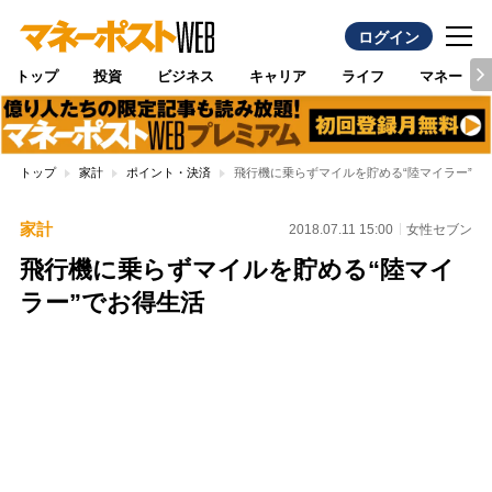
ログイン
トップ
投資
ビジネス
キャリア
ライフ
マネー
トップ
家計
ポイント・決済
飛行機に乗らずマイルを貯める“陸マイラー”で
家計
2018.07.11 15:00
女性セブン
飛行機に乗らずマイルを貯める“陸マイ
ラー”でお得生活
Loaded
:
100.00%
/
Unmute