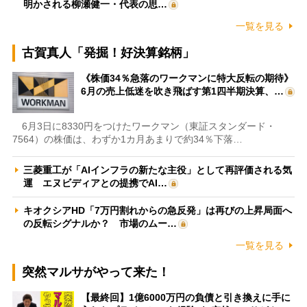
明かされる柳瀬健一・代表の思…
一覧を見る
古賀真人「発掘！好決算銘柄」
《株価34％急落のワークマンに特大反転の期待》
6月の売上低迷を吹き飛ばす第1四半期決算、…
6月3日に8330円をつけたワークマン（東証スタンダード・
7564）の株価は、わずか1カ月あまりで約34％下落…
三菱重工が「AIインフラの新たな主役」として再評価される気
運 エヌビディアとの提携でAI…
キオクシアHD「7万円割れからの急反発」は再びの上昇局面へ
の反転シグナルか？ 市場のムー…
一覧を見る
突然マルサがやって来た！
【最終回】1億6000万円の負債と引き換えに手に