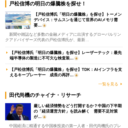
戸松信博の明日の爆騰株を探せ！
【戸松信博氏「明日の爆騰株」を探せ】トーメン
デバイス：サムスンを通じて世界のAIメモリ需
要…
新聞や雑誌など多数の金融メディアに出演するグローバルリン
クアドバイザーズ代表の戸松信博氏が、最新…
【戸松信博氏「明日の爆騰株」を探せ】レーザーテック：最先
端半導体の製造に不可欠な検査装…
【戸松信博氏「明日の爆騰株」を探せ】TDK：AIインフラを支
えるキープレーヤー 成長の再評…
一覧を見る
田代尚機のチャイナ・リサーチ
厳しい経済情勢をどう打開するか？中国の下半期
の「経済運営方針」を読み解く 需要不足対策
が…
中国経済に精通する中国株投資の第一人者・田代尚機氏のプレ