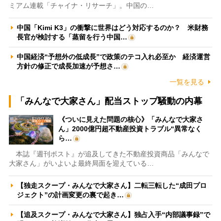
ミアム連載「チャイナ・リサーチ」。中国の…
中国「Kimi K3」の衝撃に世界はどう対応するのか？ 米財務
長官が検討する「蒸留を行う中国…
中国経済“予想外の低成長”で政策のテコ入れ必至か 経済運営
方針の修正で成長加速が予想さ…
一覧を見る
「みんなで大家さん」配当ストップ騒動の内幕
《ついに見えた問題の核心》「みんなで大家さ
ん」2000億円超不動産投資トラブル“異常なく
ら…
本誌『週刊ポスト』が追及してきた不動産投資商品「みんなで
大家さん」がいよいよ最終局面を迎えている…
【独走スクープ・みんなで大家さん】二転三転した“成田プロ
ジェクト”の計画変更の裏で起き…
【追及スクープ・みんなで大家さん】独占入手“内部議事録”で