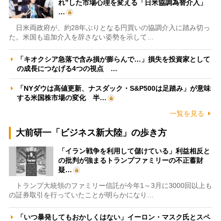
れ”した市場心理を変える「日米協調為替介入」
…
日米両政府が、約28年ぶりとなる円買いの協調介入に踏み切っ
た。米国も追加介入を辞さない姿勢を示して…
「キオクシア急落で含み損が膨らんで…」損失を投資家として
の成長につなげる4つの視点 …
「NYダウは高値更新、ナスダック・S&P500は足踏み」が意味
する米国株市場の変化 半…
一覧を見る
大前研一「ビジネス新大陸」の歩き方
「イラン戦争を利用して儲けている」利益相反と
の批判が強まるトランプファミリーの不正蓄財
疑…
トランプ大統領のファミリー信託が今年1～3月に3000回以上も
の証券取引を行っていたことが明らかになり…
「いつ暴発してもおかしくはない」イーロン・マスク氏とスペ