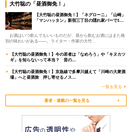
大竹聡の「昼酒御免！」
【大竹聡の昼酒御免！】「ネグローニ」「山崎」
「マンハッタン」新宿三丁目の隠れ家バーで1…
お酒はいつ飲んでもいいものだが、昼から飲むお酒にはまた格
別の味わいがある――。ライター・作家の大竹…
【大竹聡の昼酒御免！】今の若者は「なめろう」や「キヌカツ
ギ」を知らないって本当？ 昔の…
【大竹聡の昼酒御免！】京急線で多摩川越えて「川崎の大衆酒
場」へと昼酒旅 押し寄せるノス…
一覧を見る
著者・連載の一覧を見る