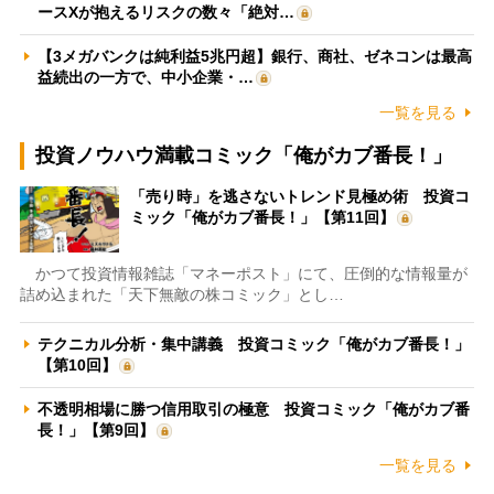
ースXが抱えるリスクの数々「絶対…
【3メガバンクは純利益5兆円超】銀行、商社、ゼネコンは最高
益続出の一方で、中小企業・…
一覧を見る
投資ノウハウ満載コミック「俺がカブ番長！」
「売り時」を逃さないトレンド見極め術 投資コ
ミック「俺がカブ番長！」【第11回】
かつて投資情報雑誌「マネーポスト」にて、圧倒的な情報量が
詰め込まれた「天下無敵の株コミック」とし…
テクニカル分析・集中講義 投資コミック「俺がカブ番長！」
【第10回】
不透明相場に勝つ信用取引の極意 投資コミック「俺がカブ番
長！」【第9回】
一覧を見る