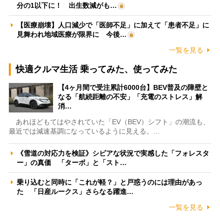
分の1以下に！ 出生数減がも…
【医療崩壊】人口減少で「医師不足」に加えて「患者不足」に
見舞われ地域医療が限界に 今後…
一覧を見る
快適クルマ生活 乗ってみた、使ってみた
【4ヶ月間で受注累計6000台】BEV普及の障壁と
なる「航続距離の不安」「充電のストレス」解
消…
あれほどもてはやされていた「EV（BEV）シフト」の潮流も、
最近では減速基調になっているように見える。…
《雪道の対応力を検証》シビアな状況で実感した「フォレスタ
ー」の真価 「ターボ」と「スト…
乗り込むと同時に「これが軽？」と戸惑うのには理由があっ
た 「日産ルークス」さらなる躍進…
一覧を見る