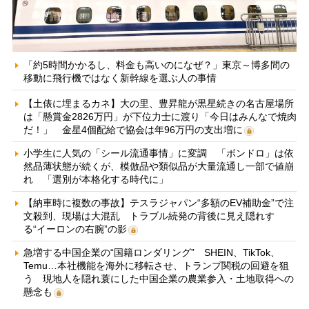
「約5時間かかるし、料金も高いのになぜ？」東京～博多間の
移動に飛行機ではなく新幹線を選ぶ人の事情
【土俵に埋まるカネ】大の里、豊昇龍が黒星続きの名古屋場所
は「懸賞金2826万円」が下位力士に渡り「今日はみんなで焼肉
だ！」 金星4個配給で協会は年96万円の支出増に
小学生に人気の「シール流通事情」に変調 「ボンドロ」は依
然品薄状態が続くが、模倣品や類似品が大量流通し一部で値崩
れ 「選別が本格化する時代に」
【納車時に複数の事故】テスラジャパン“多額のEV補助金”で注
文殺到、現場は大混乱 トラブル続発の背後に見え隠れす
る“イーロンの右腕”の影
急増する中国企業の“国籍ロンダリング” SHEIN、TikTok、
Temu…本社機能を海外に移転させ、トランプ関税の回避を狙
う 現地人を隠れ蓑にした中国企業の農業参入・土地取得への
懸念も