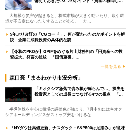
備えておきたい3つのポイント「資産の棚卸し…
大規模な災害が起きると、株式市場が大きく動いたり、取引環
境が不安定になったりすることがある。一方…
5年ぶり改訂の「CGコード」、何が変わったのかポイントを解
説 企業に成長投資の具体的な説…
【令和のPKOか】GPIFをめぐる片山財務相の「円資産への投
資拡大」発言の波紋 「国債重視」…
一覧を見る
森口亮「まるわかり市況分析」
「キオクシア急落で含み損が膨らんで…」損失を
投資家としての成長につなげる4つの視点 「…
半導体株を中心に相場の調整色が強まり、7月中旬にはキオク
シアホールディングスがストップ安をつけるな…
「NYダウは高値更新、ナスダック・S&P500は足踏み」が意味