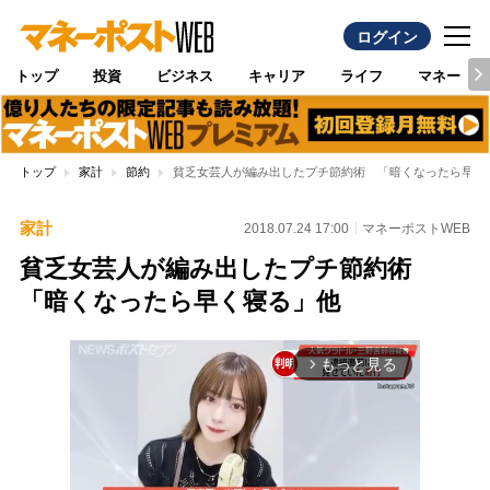
ログイン
トップ
投資
ビジネス
キャリア
ライフ
マネー
トップ
家計
節約
貧乏女芸人が編み出したプチ節約術 「暗くなったら早く
家計
2018.07.24 17:00
マネーポストWEB
貧乏女芸人が編み出したプチ節約術
「暗くなったら早く寝る」他
もっと見る
arrow_forward_ios