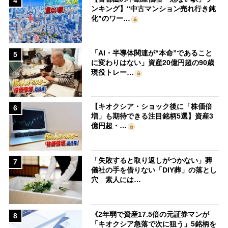
4
ンキング】“中古マンション売れ行き鈍
化”のワー…
「AI・半導体関連が“本命”であること
5
に変わりはない」資産20億円超の90歳
現役トレー…
【キオクシア・ショック後に「株価倍
6
増」も期待できる注目銘柄5選】資産3
億円超・…
「失敗すると取り返しがつかない」葬
7
儀社の手を借りない「DIY葬」の落とし
穴 素人には…
《2年弱で資産17.5倍の元証券マンが
8
「キオクシア急落で次に狙う」5銘柄を