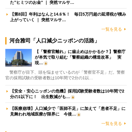
た”ヒミツのお金” ｜ 突然マルサ…
【第8回】年利はなんと14.6％！ 毎日5万円超の延滞税が積み
上がっていく ｜ 突然マルサ…
一覧を見る
河合雅司「人口減少ニッポンの活路」
【「警察官離れ」に歯止めはかかるか？】警察庁
が本気で取り組む「警察組織の構造改革」 実
現…
警察庁が目下、頭を悩ませているのが「警察官不足」だ。警察
官の採用試験の受験者数は10年間で2分の1以…
【安全・安心ニッポンの危機】採用試験受験者数は10年間で2
分の1以下に！ 出生数減がも…
【医療崩壊】人口減少で「医師不足」に加えて「患者不足」に
見舞われ地域医療が限界に 今後…
一覧を見る