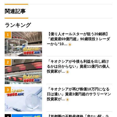
関連記事
ランキング
【億り人オールスターが狙う20銘柄】
1
「総資産69億円超」90歳現役トレーダ
ーから“10…
「キオクシアが今後も利益を出し続け
2
るかは分からない」資産11億円の個人
投資家が…
「キオクシアが再び株価10万円になる
3
日は遠い」資産3億円超のサラリーマン
投資家が…
【首都圏の不動産価格「危ない駅」ラ