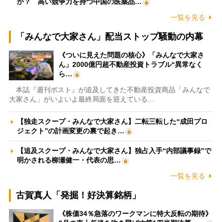
か？ 高い競争力を持つ中国の医薬品…
一覧を見る
「みんなで大家さん」配当ストップ騒動の内幕
《ついに見えた問題の核心》「みんなで大家さ
ん」2000億円超不動産投資トラブル“異常なく
ら…
本誌『週刊ポスト』が追及してきた不動産投資商品「みんなで
大家さん」がいよいよ最終局面を迎えている…
【独走スクープ・みんなで大家さん】二転三転した“成田プロ
ジェクト”の計画変更の裏で起き…
【追及スクープ・みんなで大家さん】独占入手“内部議事録”で
明かされる柳瀬健一・代表の思…
一覧を見る
古賀真人「発掘！好決算銘柄」
《株価34％急落のワークマンに特大反転の期待》