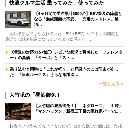
快適クルマ生活 乗ってみた、使ってみた
【4ヶ月間で受注累計6000台】BEV普及の障壁と
なる「航続距離の不安」「充電のストレス」解
消…
あれほどもてはやされていた「EV（BEV）シフト」の潮流も、
最近では減速基調になっているように見える。…
《雪道の対応力を検証》シビアな状況で実感した「フォレスタ
ー」の真価 「ターボ」と「スト…
乗り込むと同時に「これが軽？」と戸惑うのには理由があっ
た 「日産ルークス」さらなる躍進…
一覧を見る
大竹聡の「昼酒御免！」
【大竹聡の昼酒御免！】「ネグローニ」「山崎」
「マンハッタン」新宿三丁目の隠れ家バーで1…
お酒はいつ飲んでもいいものだが、昼から飲むお酒にはまた格