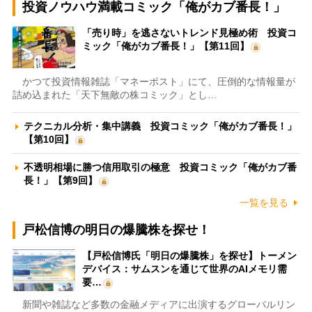
投資ノウハウ満載コミック「俺がカブ番長！」
「売り時」を逃さないトレンド見極め術 投資コ
ミック「俺がカブ番長！」【第11回】
かつて投資情報雑誌「マネーポスト」にて、圧倒的な情報量が
詰め込まれた「天下無敵の株コミック」とし…
テクニカル分析・集中講義 投資コミック「俺がカブ番長！」
【第10回】
不透明相場に勝つ信用取引の極意 投資コミック「俺がカブ番
長！」【第9回】
一覧を見る
戸松信博の明日の爆騰株を探せ！
【戸松信博氏「明日の爆騰株」を探せ】トーメン
デバイス：サムスンを通じて世界のAIメモリ需
要…
新聞や雑誌など多数の金融メディアに出演するグローバルリン