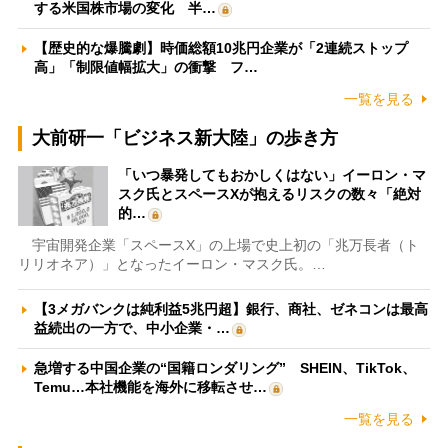
する米国株市場の変化 半…
【歴史的な爆騰劇】時価総額10兆円企業が「2連続ストップ
高」「制限値幅拡大」の衝撃 フ…
一覧を見る
大前研一「ビジネス新大陸」の歩き方
「いつ暴発してもおかしくはない」イーロン・マ
スク氏とスペースXが抱えるリスクの数々「絶対
的…
宇宙開発企業「スペースX」の上場で史上初の「兆万長者（ト
リリオネア）」となったイーロン・マスク氏。…
【3メガバンクは純利益5兆円超】銀行、商社、ゼネコンは最高
益続出の一方で、中小企業・…
急増する中国企業の“国籍ロンダリング” SHEIN、TikTok、
Temu…本社機能を海外に移転させ…
一覧を見る