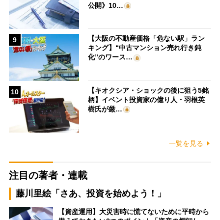
公開》10…
【大阪の不動産価格「危ない駅」ラン
9
キング】“中古マンション売れ行き鈍
化”のワース…
【キオクシア・ショックの後に狙う5銘
10
柄】イベント投資家の億り人・羽根英
樹氏が厳…
一覧を見る
注目の著者・連載
藤川里絵「さあ、投資を始めよう！」
【資産運用】大災害時に慌てないために平時から