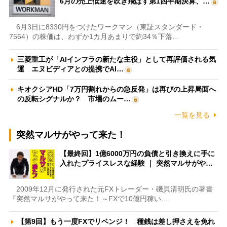
6月の売上低迷を吹き飛ばす第1四半期決算、…
6月3日に8330円をつけたワークマン（東証スタンダード・
7564）の株価は、わずか1カ月あまりで約34％下落…
三菱重工が「AIインフラの新たな主役」として再評価される気
運 エヌビディアとの提携でAI…
キオクシアHD「7万円割れからの急反発」は再びの上昇局面へ
の反転シグナルか？ 市場のムー…
一覧を見る
突然マルサがやって来た！
【最終回】1億6000万円の負債と引き換えに手に
入れたプライスレスな経験 ｜ 突然マルサがや…
2009年12月に発行された元FXトレーダー・磯貝清明氏の著書
『突然マルサがやって来た！～FXで10億円稼い…
【第9回】もう一度FXでリベンジ！ 種銭は差し押さえを免れ