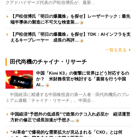
クアドバイザーズ代表の戸松信博氏が、最新…
【戸松信博氏「明日の爆騰株」を探せ】レーザーテック：最先
端半導体の製造に不可欠な検査装…
【戸松信博氏「明日の爆騰株」を探せ】TDK：AIインフラを支
えるキープレーヤー 成長の再評…
一覧を見る
田代尚機のチャイナ・リサーチ
中国「Kimi K3」の衝撃に世界はどう対応するの
か？ 米財務長官が検討する「蒸留を行う中国
AI…
中国経済に精通する中国株投資の第一人者・田代尚機氏のプレ
ミアム連載「チャイナ・リサーチ」。中国企…
中国経済“予想外の低成長”で政策のテコ入れ必至か 経済運営
方針の修正で成長加速が予想さ…
“AI革命”で爆発的な需要拡大が見込まれる「CXO」とは何