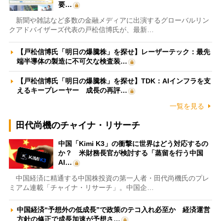
要…
新聞や雑誌など多数の金融メディアに出演するグローバルリン
クアドバイザーズ代表の戸松信博氏が、最新…
【戸松信博氏「明日の爆騰株」を探せ】レーザーテック：最先
端半導体の製造に不可欠な検査装…
【戸松信博氏「明日の爆騰株」を探せ】TDK：AIインフラを支
えるキープレーヤー 成長の再評…
一覧を見る
田代尚機のチャイナ・リサーチ
中国「Kimi K3」の衝撃に世界はどう対応するの
か？ 米財務長官が検討する「蒸留を行う中国
AI…
中国経済に精通する中国株投資の第一人者・田代尚機氏のプレ
ミアム連載「チャイナ・リサーチ」。中国企…
中国経済“予想外の低成長”で政策のテコ入れ必至か 経済運営
方針の修正で成長加速が予想さ…