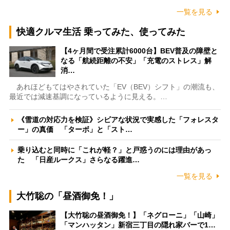
一覧を見る
快適クルマ生活 乗ってみた、使ってみた
【4ヶ月間で受注累計6000台】BEV普及の障壁と
なる「航続距離の不安」「充電のストレス」解
消…
あれほどもてはやされていた「EV（BEV）シフト」の潮流も、
最近では減速基調になっているように見える。…
《雪道の対応力を検証》シビアな状況で実感した「フォレスタ
ー」の真価 「ターボ」と「スト…
乗り込むと同時に「これが軽？」と戸惑うのには理由があっ
た 「日産ルークス」さらなる躍進…
一覧を見る
大竹聡の「昼酒御免！」
【大竹聡の昼酒御免！】「ネグローニ」「山崎」
「マンハッタン」新宿三丁目の隠れ家バーで1…