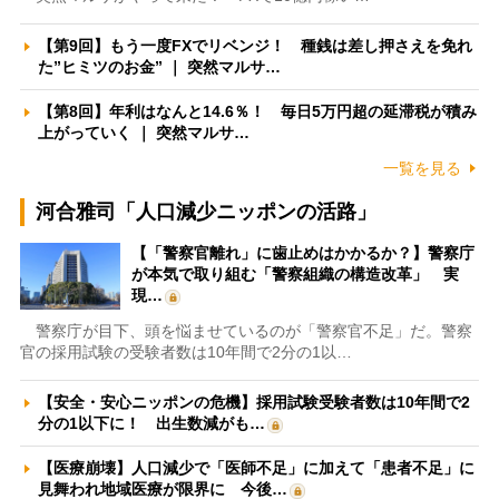
【第9回】もう一度FXでリベンジ！ 種銭は差し押さえを免れ
た”ヒミツのお金” ｜ 突然マルサ…
【第8回】年利はなんと14.6％！ 毎日5万円超の延滞税が積み
上がっていく ｜ 突然マルサ…
一覧を見る
河合雅司「人口減少ニッポンの活路」
【「警察官離れ」に歯止めはかかるか？】警察庁
が本気で取り組む「警察組織の構造改革」 実
現…
警察庁が目下、頭を悩ませているのが「警察官不足」だ。警察
官の採用試験の受験者数は10年間で2分の1以…
【安全・安心ニッポンの危機】採用試験受験者数は10年間で2
分の1以下に！ 出生数減がも…
【医療崩壊】人口減少で「医師不足」に加えて「患者不足」に
見舞われ地域医療が限界に 今後…