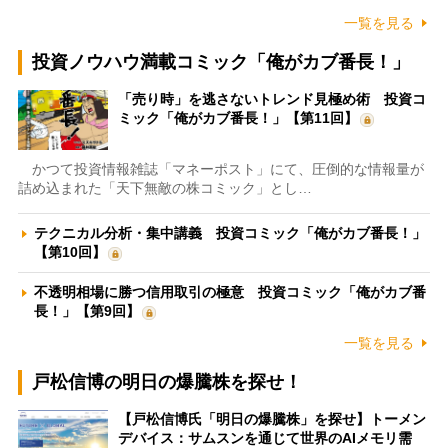
一覧を見る
投資ノウハウ満載コミック「俺がカブ番長！」
「売り時」を逃さないトレンド見極め術 投資コ
ミック「俺がカブ番長！」【第11回】
かつて投資情報雑誌「マネーポスト」にて、圧倒的な情報量が
詰め込まれた「天下無敵の株コミック」とし…
テクニカル分析・集中講義 投資コミック「俺がカブ番長！」
【第10回】
不透明相場に勝つ信用取引の極意 投資コミック「俺がカブ番
長！」【第9回】
一覧を見る
戸松信博の明日の爆騰株を探せ！
【戸松信博氏「明日の爆騰株」を探せ】トーメン
デバイス：サムスンを通じて世界のAIメモリ需