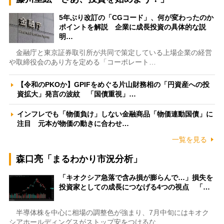
5年ぶり改訂の「CGコード」、何が変わったのか
ポイントを解説 企業に成長投資の具体的な説
明…
金融庁と東京証券取引所が共同で策定している上場企業の経営
や取締役会のあり方を定める「コーポレート…
【令和のPKOか】GPIFをめぐる片山財務相の「円資産への投
資拡大」発言の波紋 「国債重視」…
インフレでも「物価負け」しない金融商品「物価連動国債」に
注目 元本が物価の動きに合わせ…
一覧を見る
森口亮「まるわかり市況分析」
「キオクシア急落で含み損が膨らんで…」損失を
投資家としての成長につなげる4つの視点 「…
半導体株を中心に相場の調整色が強まり、7月中旬にはキオク
シアホールディングスがストップ安をつけるな…