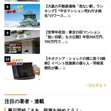
【大阪の不動産価格「危ない駅」ラン
8
キング】“中古マンション売れ行き鈍
化”のワース…
【世帯年収別・東京23区マンション
9
「狙い目駅」を大公開】年収500万円、
700万円で…
【キオクシア・ショックの後に狙う5銘
10
柄】イベント投資家の億り人・羽根英
樹氏が厳…
一覧を見る
注目の著者・連載
藤川里絵「さあ、投資を始めよう！」