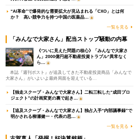
“AI革命”で爆発的な需要拡大が見込まれる「CXO」とは何
か？ 高い競争力を持つ中国の医薬品…
一覧を見る
「みんなで大家さん」配当ストップ騒動の内幕
《ついに見えた問題の核心》「みんなで大家さ
ん」2000億円超不動産投資トラブル“異常なく
ら…
本誌『週刊ポスト』が追及してきた不動産投資商品「みんなで
大家さん」がいよいよ最終局面を迎えている…
【独走スクープ・みんなで大家さん】二転三転した“成田プロ
ジェクト”の計画変更の裏で起き…
【追及スクープ・みんなで大家さん】独占入手“内部議事録”で
明かされる柳瀬健一・代表の思…
一覧を見る
古賀真人「発掘！好決算銘柄」