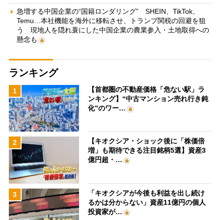
急増する中国企業の“国籍ロンダリング” SHEIN、TikTok、
Temu…本社機能を海外に移転させ、トランプ関税の回避を狙
う 現地人を隠れ蓑にした中国企業の農業参入・土地取得への
懸念も
ランキング
【首都圏の不動産価格「危ない駅」ラ
1
ンキング】“中古マンション売れ行き鈍
化”のワー…
【キオクシア・ショック後に「株価倍
2
増」も期待できる注目銘柄5選】資産3
億円超・…
「キオクシアが今後も利益を出し続け
3
るかは分からない」資産11億円の個人
投資家が…