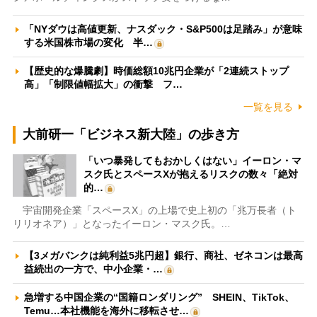
「NYダウは高値更新、ナスダック・S&P500は足踏み」が意味
する米国株市場の変化 半…
【歴史的な爆騰劇】時価総額10兆円企業が「2連続ストップ
高」「制限値幅拡大」の衝撃 フ…
一覧を見る
大前研一「ビジネス新大陸」の歩き方
「いつ暴発してもおかしくはない」イーロン・マ
スク氏とスペースXが抱えるリスクの数々「絶対
的…
宇宙開発企業「スペースX」の上場で史上初の「兆万長者（ト
リリオネア）」となったイーロン・マスク氏。…
【3メガバンクは純利益5兆円超】銀行、商社、ゼネコンは最高
益続出の一方で、中小企業・…
急増する中国企業の“国籍ロンダリング” SHEIN、TikTok、
Temu…本社機能を海外に移転させ…