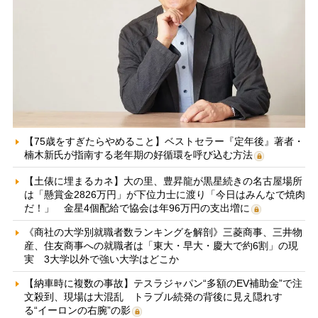
【75歳をすぎたらやめること】ベストセラー『定年後』著者・
楠木新氏が指南する老年期の好循環を呼び込む方法
【土俵に埋まるカネ】大の里、豊昇龍が黒星続きの名古屋場所
は「懸賞金2826万円」が下位力士に渡り「今日はみんなで焼肉
だ！」 金星4個配給で協会は年96万円の支出増に
《商社の大学別就職者数ランキングを解剖》三菱商事、三井物
産、住友商事への就職者は「東大・早大・慶大で約6割」の現
実 3大学以外で強い大学はどこか
【納車時に複数の事故】テスラジャパン“多額のEV補助金”で注
文殺到、現場は大混乱 トラブル続発の背後に見え隠れす
る“イーロンの右腕”の影