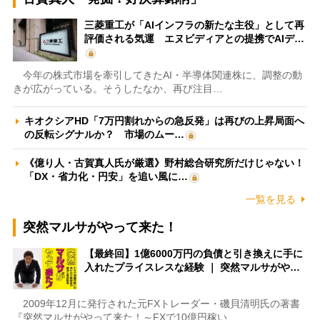
三菱重工が「AIインフラの新たな主役」として再
評価される気運 エヌビディアとの提携でAIデ…
今年の株式市場を牽引してきたAI・半導体関連株に、調整の動
きが広がっている。そうしたなか、再び注目…
キオクシアHD「7万円割れからの急反発」は再びの上昇局面へ
の反転シグナルか？ 市場のムー…
《億り人・古賀真人氏が厳選》野村総合研究所だけじゃない！
「DX・省力化・円安」を追い風に…
一覧を見る
突然マルサがやって来た！
【最終回】1億6000万円の負債と引き換えに手に
入れたプライスレスな経験 ｜ 突然マルサがや…
2009年12月に発行された元FXトレーダー・磯貝清明氏の著書
『突然マルサがやって来た！～FXで10億円稼い…