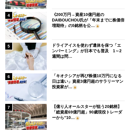
《200万円→資産10億円超の
4
DAIBOUCHOU氏が「年末までに株価倍
増期待」の5銘柄を公…
ドライアイスを使わず遺体を保つ「エ
5
ンバーミング」が日本でも普及 1～2
週間は問…
「キオクシアが再び株価10万円になる
6
日は遠い」資産3億円超のサラリーマン
投資家が…
【億り人オールスターが狙う20銘柄】
7
「総資産69億円超」90歳現役トレーダ
ーから“10…