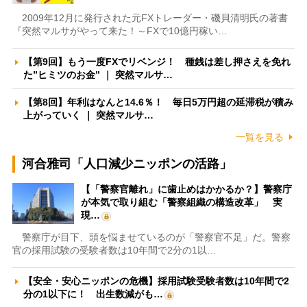
2009年12月に発行された元FXトレーダー・磯貝清明氏の著書
『突然マルサがやって来た！～FXで10億円稼い…
【第9回】もう一度FXでリベンジ！ 種銭は差し押さえを免れ
た”ヒミツのお金” ｜ 突然マルサ…
【第8回】年利はなんと14.6％！ 毎日5万円超の延滞税が積み
上がっていく ｜ 突然マルサ…
一覧を見る
河合雅司「人口減少ニッポンの活路」
【「警察官離れ」に歯止めはかかるか？】警察庁
が本気で取り組む「警察組織の構造改革」 実
現…
警察庁が目下、頭を悩ませているのが「警察官不足」だ。警察
官の採用試験の受験者数は10年間で2分の1以…
【安全・安心ニッポンの危機】採用試験受験者数は10年間で2
分の1以下に！ 出生数減がも…