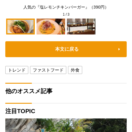
一
人気の『塩レモンチキンバーガー』（390円）
1
/
3
本文に戻る
トレンド
ファストフード
外食
他のオススメ記事
注目TOPIC