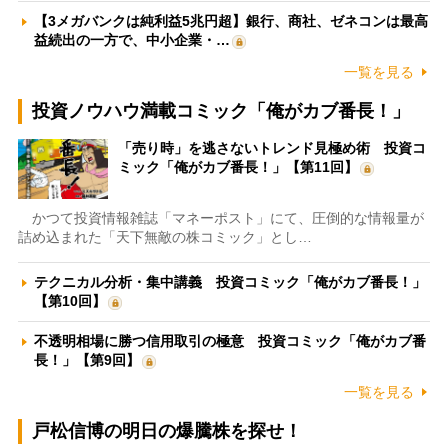
【3メガバンクは純利益5兆円超】銀行、商社、ゼネコンは最高
益続出の一方で、中小企業・…
一覧を見る
投資ノウハウ満載コミック「俺がカブ番長！」
「売り時」を逃さないトレンド見極め術 投資コ
ミック「俺がカブ番長！」【第11回】
かつて投資情報雑誌「マネーポスト」にて、圧倒的な情報量が
詰め込まれた「天下無敵の株コミック」とし…
テクニカル分析・集中講義 投資コミック「俺がカブ番長！」
【第10回】
不透明相場に勝つ信用取引の極意 投資コミック「俺がカブ番
長！」【第9回】
一覧を見る
戸松信博の明日の爆騰株を探せ！