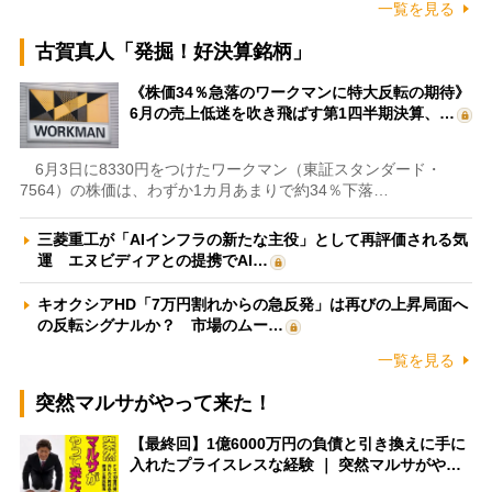
一覧を見る
古賀真人「発掘！好決算銘柄」
《株価34％急落のワークマンに特大反転の期待》
6月の売上低迷を吹き飛ばす第1四半期決算、…
6月3日に8330円をつけたワークマン（東証スタンダード・
7564）の株価は、わずか1カ月あまりで約34％下落…
三菱重工が「AIインフラの新たな主役」として再評価される気
運 エヌビディアとの提携でAI…
キオクシアHD「7万円割れからの急反発」は再びの上昇局面へ
の反転シグナルか？ 市場のムー…
一覧を見る
突然マルサがやって来た！
【最終回】1億6000万円の負債と引き換えに手に
入れたプライスレスな経験 ｜ 突然マルサがや…