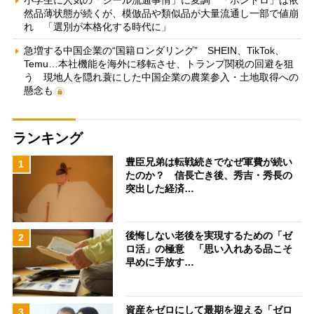
然品薄状態が続くが、模倣品や類似品が大量流通し一部で値崩
れ 「選別が本格化する時代に」
急増する中国企業の“国籍ロンダリング” SHEIN、TikTok、
Temu…本社機能を海外に移転させ、トランプ関税の回避を狙
う 現地人を隠れ蓑にした中国企業の農業参入・土地取得への
懸念も
ランキング
豊臣兄弟は転戦続きでなぜ軍費が続い
1
たのか？ 信長亡き後、秀吉・秀長の
突出した経済…
後悔しない老後を実現するための「ゼ
2
ロ活」の極意 「思い入れある品こそ
早めに手放す…
資産をゼロにして最期を迎える「ゼロ
3