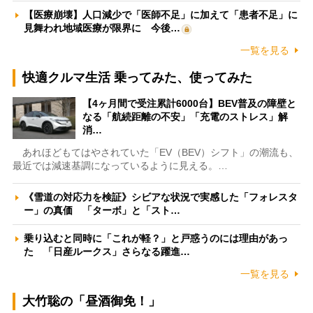
【医療崩壊】人口減少で「医師不足」に加えて「患者不足」に
見舞われ地域医療が限界に 今後…
一覧を見る
快適クルマ生活 乗ってみた、使ってみた
【4ヶ月間で受注累計6000台】BEV普及の障壁と
なる「航続距離の不安」「充電のストレス」解
消…
あれほどもてはやされていた「EV（BEV）シフト」の潮流も、
最近では減速基調になっているように見える。…
《雪道の対応力を検証》シビアな状況で実感した「フォレスタ
ー」の真価 「ターボ」と「スト…
乗り込むと同時に「これが軽？」と戸惑うのには理由があっ
た 「日産ルークス」さらなる躍進…
一覧を見る
大竹聡の「昼酒御免！」