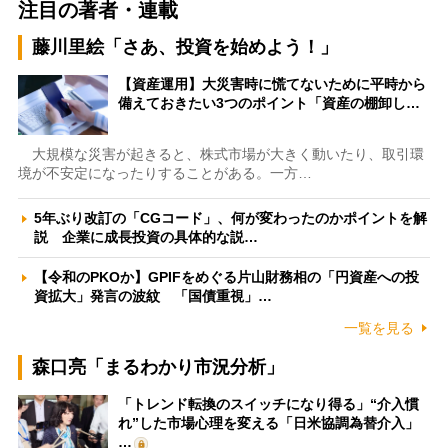
注目の著者・連載
藤川里絵「さあ、投資を始めよう！」
【資産運用】大災害時に慌てないために平時から
備えておきたい3つのポイント「資産の棚卸し…
大規模な災害が起きると、株式市場が大きく動いたり、取引環
境が不安定になったりすることがある。一方…
5年ぶり改訂の「CGコード」、何が変わったのかポイントを解
説 企業に成長投資の具体的な説…
【令和のPKOか】GPIFをめぐる片山財務相の「円資産への投
資拡大」発言の波紋 「国債重視」…
一覧を見る
森口亮「まるわかり市況分析」
「トレンド転換のスイッチになり得る」“介入慣
れ”した市場心理を変える「日米協調為替介入」
…