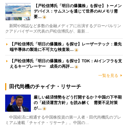
【戸松信博氏「明日の爆騰株」を探せ】トーメン
デバイス：サムスンを通じて世界のAIメモリ需
要…
新聞や雑誌など多数の金融メディアに出演するグローバルリン
クアドバイザーズ代表の戸松信博氏が、最新…
【戸松信博氏「明日の爆騰株」を探せ】レーザーテック：最先
端半導体の製造に不可欠な検査装…
【戸松信博氏「明日の爆騰株」を探せ】TDK：AIインフラを支
えるキープレーヤー 成長の再評…
一覧を見る
田代尚機のチャイナ・リサーチ
厳しい経済情勢をどう打開するか？中国の下半期
の「経済運営方針」を読み解く 需要不足対策
が…
中国経済に精通する中国株投資の第一人者・田代尚機氏のプレ
ミアム連載「チャイナ・リサーチ」。中国の…