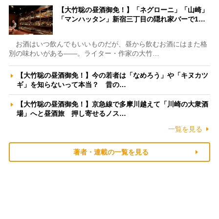
【大竹聡の昼酒御免！】「ネグローニ」「山崎」
「マンハッタン」新宿三丁目の隠れ家バーで1…
お酒はいつ飲んでもいいものだが、昼から飲むお酒にはまた格
別の味わいがある――。ライター・作家の大竹…
【大竹聡の昼酒御免！】今の若者は「なめろう」や「キヌカツ
ギ」を知らないって本当？ 昔の…
【大竹聡の昼酒御免！】京急線で多摩川越えて「川崎の大衆酒
場」へと昼酒旅 押し寄せるノス…
一覧を見る
著者・連載の一覧を見る