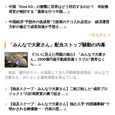
中国「Kimi K3」の衝撃に世界はどう対応するのか？ 米財務
長官が検討する「蒸留を行う中国…
中国経済“予想外の低成長”で政策のテコ入れ必至か 経済運営
方針の修正で成長加速が予想さ…
一覧を見る
「みんなで大家さん」配当ストップ騒動の内幕
《ついに見えた問題の核心》「みんなで大家さ
ん」2000億円超不動産投資トラブル“異常なく
ら…
本誌『週刊ポスト』が追及してきた不動産投資商品「みんなで
大家さん」がいよいよ最終局面を迎えている…
【独走スクープ・みんなで大家さん】二転三転した“成田プロ
ジェクト”の計画変更の裏で起き…
【追及スクープ・みんなで大家さん】独占入手“内部議事録”で
明かされる柳瀬健一・代表の思…