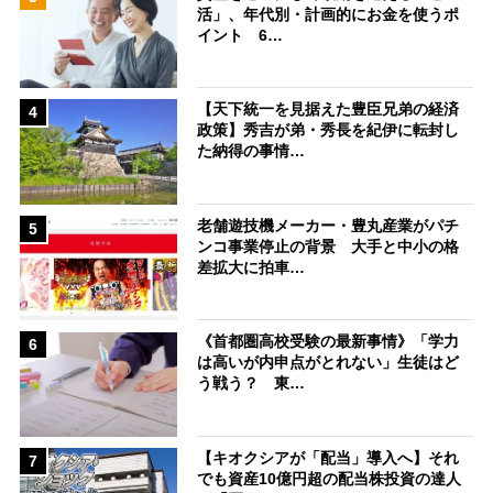
活」、年代別・計画的にお金を使うポ
イント 6…
【天下統一を見据えた豊臣兄弟の経済
4
政策】秀吉が弟・秀長を紀伊に転封し
た納得の事情…
老舗遊技機メーカー・豊丸産業がパチ
5
ンコ事業停止の背景 大手と中小の格
差拡大に拍車…
《首都圏高校受験の最新事情》「学力
6
は高いが内申点がとれない」生徒はど
う戦う？ 東…
【キオクシアが「配当」導入へ】それ
7
でも資産10億円超の配当株投資の達人