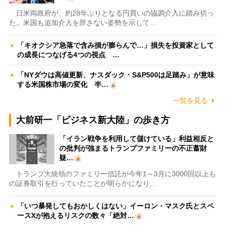
日米両政府が、約28年ぶりとなる円買いの協調介入に踏み切っ
た。米国も追加介入を辞さない姿勢を示して…
「キオクシア急落で含み損が膨らんで…」損失を投資家として
の成長につなげる4つの視点 …
「NYダウは高値更新、ナスダック・S&P500は足踏み」が意味
する米国株市場の変化 半…
一覧を見る
大前研一「ビジネス新大陸」の歩き方
「イラン戦争を利用して儲けている」利益相反と
の批判が強まるトランプファミリーの不正蓄財
疑…
トランプ大統領のファミリー信託が今年1～3月に3000回以上も
の証券取引を行っていたことが明らかになり…
「いつ暴発してもおかしくはない」イーロン・マスク氏とスペ
ースXが抱えるリスクの数々「絶対…