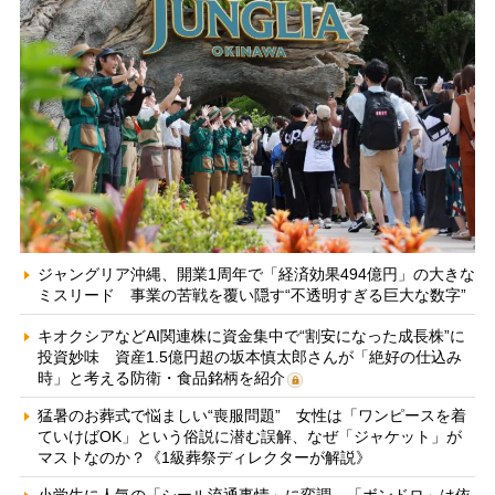
ジャングリア沖縄、開業1周年で「経済効果494億円」の大きな
ミスリード 事業の苦戦を覆い隠す“不透明すぎる巨大な数字”
キオクシアなどAI関連株に資金集中で“割安になった成長株”に
投資妙味 資産1.5億円超の坂本慎太郎さんが「絶好の仕込み
時」と考える防衛・食品銘柄を紹介
猛暑のお葬式で悩ましい“喪服問題” 女性は「ワンピースを着
ていけばOK」という俗説に潜む誤解、なぜ「ジャケット」が
マストなのか？《1級葬祭ディレクターが解説》
小学生に人気の「シール流通事情」に変調 「ボンドロ」は依