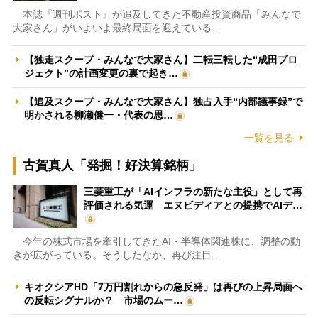
本誌『週刊ポスト』が追及してきた不動産投資商品「みんなで
大家さん」がいよいよ最終局面を迎えている…
【独走スクープ・みんなで大家さん】二転三転した“成田プロ
ジェクト”の計画変更の裏で起き…
【追及スクープ・みんなで大家さん】独占入手“内部議事録”で
明かされる柳瀬健一・代表の思…
一覧を見る
古賀真人「発掘！好決算銘柄」
三菱重工が「AIインフラの新たな主役」として再
評価される気運 エヌビディアとの提携でAIデ…
今年の株式市場を牽引してきたAI・半導体関連株に、調整の動
きが広がっている。そうしたなか、再び注目…
キオクシアHD「7万円割れからの急反発」は再びの上昇局面へ
の反転シグナルか？ 市場のムー…