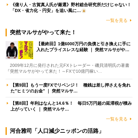
《億り人・古賀真人氏が厳選》野村総合研究所だけじゃない！
「DX・省力化・円安」を追い風に…
一覧を見る
突然マルサがやって来た！
【最終回】1億6000万円の負債と引き換えに手に
入れたプライスレスな経験 ｜ 突然マルサがや…
2009年12月に発行された元FXトレーダー・磯貝清明氏の著書
『突然マルサがやって来た！～FXで10億円稼い…
【第9回】もう一度FXでリベンジ！ 種銭は差し押さえを免れ
た”ヒミツのお金” ｜ 突然マルサ…
【第8回】年利はなんと14.6％！ 毎日5万円超の延滞税が積み
上がっていく ｜ 突然マルサ…
一覧を見る
河合雅司「人口減少ニッポンの活路」