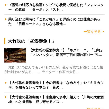
《雪道の対応力を検証》シビアな状況で実感した「フォレスタ
ー」の真価 「ターボ」と「スト…
乗り込むと同時に「これが軽？」と戸惑うのには理由があっ
た 「日産ルークス」さらなる躍進…
一覧を見る
大竹聡の「昼酒御免！」
【大竹聡の昼酒御免！】「ネグローニ」「山崎」
「マンハッタン」新宿三丁目の隠れ家バーで1…
お酒はいつ飲んでもいいものだが、昼から飲むお酒にはまた格
別の味わいがある――。ライター・作家の大竹…
【大竹聡の昼酒御免！】今の若者は「なめろう」や「キヌカツ
ギ」を知らないって本当？ 昔の…
【大竹聡の昼酒御免！】京急線で多摩川越えて「川崎の大衆酒
場」へと昼酒旅 押し寄せるノス…