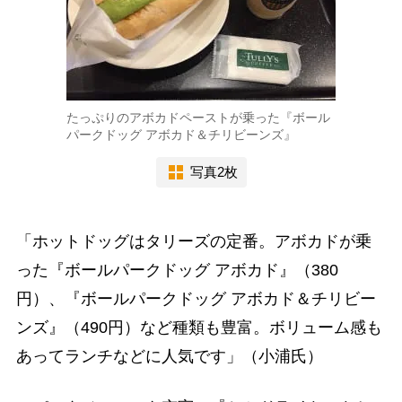
たっぷりのアボカドペーストが乗った『ボール
パークドッグ アボカド＆チリビーンズ』
写真2枚
「ホットドッグはタリーズの定番。アボカドが乗
った『ボールパークドッグ アボカド』（380
円）、『ボールパークドッグ アボカド＆チリビー
ンズ』（490円）など種類も豊富。ボリューム感も
あってランチなどに人気です」（小浦氏）