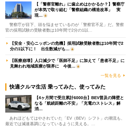
【「警察官離れ」に歯止めはかかるか？】警察庁
が本気で取り組む「警察組織の構造改革」 実
現…
警察庁が目下、頭を悩ませているのが「警察官不足」だ。警察
官の採用試験の受験者数は10年間で2分の1以…
【安全・安心ニッポンの危機】採用試験受験者数は10年間で2
分の1以下に！ 出生数減がも…
【医療崩壊】人口減少で「医師不足」に加えて「患者不足」に
見舞われ地域医療が限界に 今後…
一覧を見る
快適クルマ生活 乗ってみた、使ってみた
【4ヶ月間で受注累計6000台】BEV普及の障壁と
なる「航続距離の不安」「充電のストレス」解
消…
あれほどもてはやされていた「EV（BEV）シフト」の潮流も、
最近では減速基調になっているように見える。…