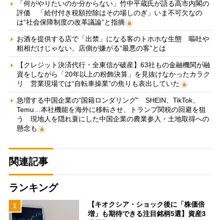
「何がやりたいのか分からない」竹中平蔵氏が語る高市内閣の
評価 「給付付き税額控除はその場しのぎ」いま不可欠なの
は“社会保障制度の改革議論”と指摘
お酒を提供する店で「出禁」になる客のトホホな生態 嘔吐や
粗相だけじゃない、店側が嫌がる“最悪の客”とは
【クレジット決済代行・全東信が破産】63社もの金融機関が融
資をしながら「20年以上の粉飾決算」を見抜けなかったカラク
リ 営業現場では“自転車操業”の焦りも表出していた
急増する中国企業の“国籍ロンダリング” SHEIN、TikTok、
Temu…本社機能を海外に移転させ、トランプ関税の回避を狙
う 現地人を隠れ蓑にした中国企業の農業参入・土地取得への
懸念も
関連記事
ランキング
【キオクシア・ショック後に「株価倍
1
増」も期待できる注目銘柄5選】資産3