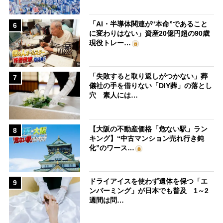
「AI・半導体関連が“本命”であること
6
に変わりはない」資産20億円超の90歳
現役トレー…
「失敗すると取り返しがつかない」葬
7
儀社の手を借りない「DIY葬」の落とし
穴 素人には…
【大阪の不動産価格「危ない駅」ラン
8
キング】“中古マンション売れ行き鈍
化”のワース…
ドライアイスを使わず遺体を保つ「エ
9
ンバーミング」が日本でも普及 1～2
週間は問…