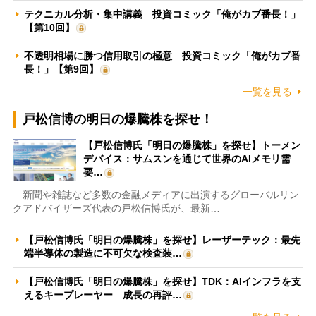
テクニカル分析・集中講義 投資コミック「俺がカブ番長！」
【第10回】
不透明相場に勝つ信用取引の極意 投資コミック「俺がカブ番
長！」【第9回】
一覧を見る
戸松信博の明日の爆騰株を探せ！
【戸松信博氏「明日の爆騰株」を探せ】トーメン
デバイス：サムスンを通じて世界のAIメモリ需
要…
新聞や雑誌など多数の金融メディアに出演するグローバルリン
クアドバイザーズ代表の戸松信博氏が、最新…
【戸松信博氏「明日の爆騰株」を探せ】レーザーテック：最先
端半導体の製造に不可欠な検査装…
【戸松信博氏「明日の爆騰株」を探せ】TDK：AIインフラを支
えるキープレーヤー 成長の再評…