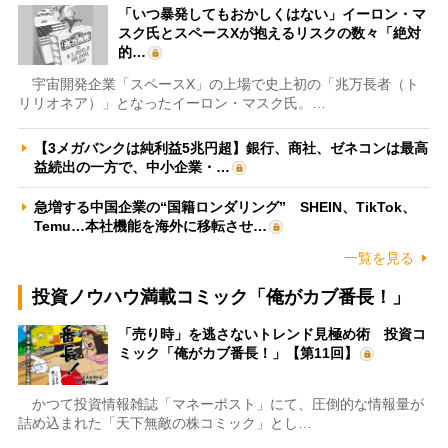
「いつ暴発してもおかしくはない」イーロン・マ
スク氏とスペースXが抱えるリスクの数々「絶対
的…
宇宙開発企業「スペースX」の上場で史上初の「兆万長者（ト
リリオネア）」となったイーロン・マスク氏。…
【3メガバンクは純利益5兆円超】銀行、商社、ゼネコンは最高
益続出の一方で、中小企業・…
急増する中国企業の“国籍ロンダリング” SHEIN、TikTok、
Temu…本社機能を海外に移転させ…
一覧を見る
投資ノウハウ満載コミック「俺がカブ番長！」
「売り時」を逃さないトレンド見極め術 投資コ
ミック「俺がカブ番長！」【第11回】
かつて投資情報雑誌「マネーポスト」にて、圧倒的な情報量が
詰め込まれた「天下無敵の株コミック」とし…