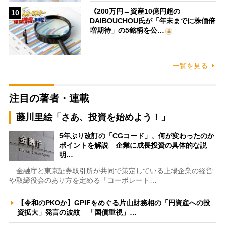
《200万円→資産10億円超の
10
DAIBOUCHOU氏が「年末までに株価倍
増期待」の5銘柄を公…
一覧を見る
注目の著者・連載
藤川里絵「さあ、投資を始めよう！」
5年ぶり改訂の「CGコード」、何が変わったのか
ポイントを解説 企業に成長投資の具体的な説
明…
金融庁と東京証券取引所が共同で策定している上場企業の経営
や取締役会のあり方を定める「コーポレート…
【令和のPKOか】GPIFをめぐる片山財務相の「円資産への投
資拡大」発言の波紋 「国債重視」…