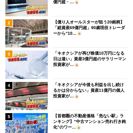
億円超・…
【億り人オールスターが狙う20銘柄】
2
「総資産69億円超」90歳現役トレーダ
ーから“10…
「キオクシアが再び株価10万円になる
3
日は遠い」資産3億円超のサラリーマン
投資家が…
「キオクシアが今後も利益を出し続け
4
るかは分からない」資産11億円の個人
投資家が…
【首都圏の不動産価格「危ない駅」ラ
5
ンキング】“中古マンション売れ行き鈍
化”のワー…