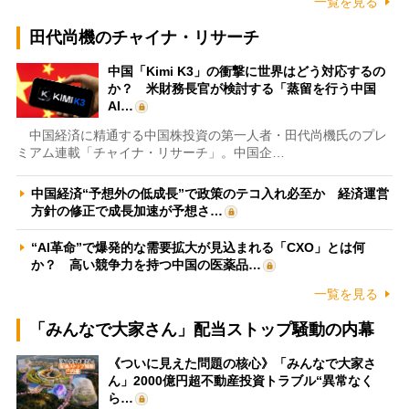
一覧を見る
田代尚機のチャイナ・リサーチ
中国「Kimi K3」の衝撃に世界はどう対応するの
か？ 米財務長官が検討する「蒸留を行う中国
AI…
中国経済に精通する中国株投資の第一人者・田代尚機氏のプレ
ミアム連載「チャイナ・リサーチ」。中国企…
中国経済“予想外の低成長”で政策のテコ入れ必至か 経済運営
方針の修正で成長加速が予想さ…
“AI革命”で爆発的な需要拡大が見込まれる「CXO」とは何
か？ 高い競争力を持つ中国の医薬品…
一覧を見る
「みんなで大家さん」配当ストップ騒動の内幕
《ついに見えた問題の核心》「みんなで大家さ
ん」2000億円超不動産投資トラブル“異常なく
ら…