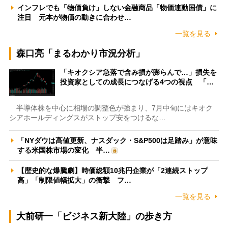
インフレでも「物価負け」しない金融商品「物価連動国債」に
注目 元本が物価の動きに合わせ…
一覧を見る
森口亮「まるわかり市況分析」
「キオクシア急落で含み損が膨らんで…」損失を
投資家としての成長につなげる4つの視点 「…
半導体株を中心に相場の調整色が強まり、7月中旬にはキオク
シアホールディングスがストップ安をつけるな…
「NYダウは高値更新、ナスダック・S&P500は足踏み」が意味
する米国株市場の変化 半…
【歴史的な爆騰劇】時価総額10兆円企業が「2連続ストップ
高」「制限値幅拡大」の衝撃 フ…
一覧を見る
大前研一「ビジネス新大陸」の歩き方